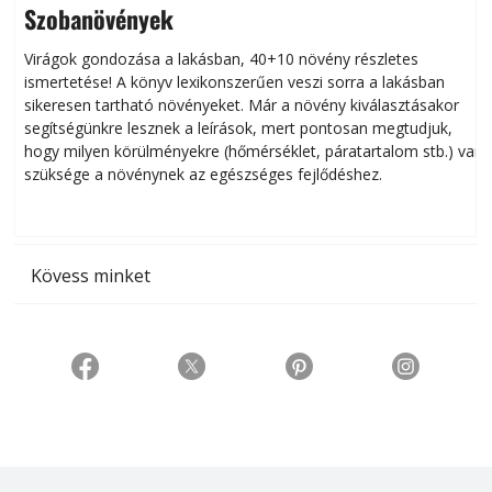
Szobanövények
Virágok gondozása a lakásban, 40+10 növény részletes
ismertetése! A könyv lexikonszerűen veszi sorra a lakásban
s
sikeresen tart­ha­tó növényeket. Már a növény kiválasztásakor
h
segítségünkre lesznek a leírások, mert pontosan megtudjuk,
k
hogy milyen körülményekre (hőmérséklet, páratartalom stb.) van
szüksége a növénynek az egészséges fejlődéshez.
t
Kövess minket