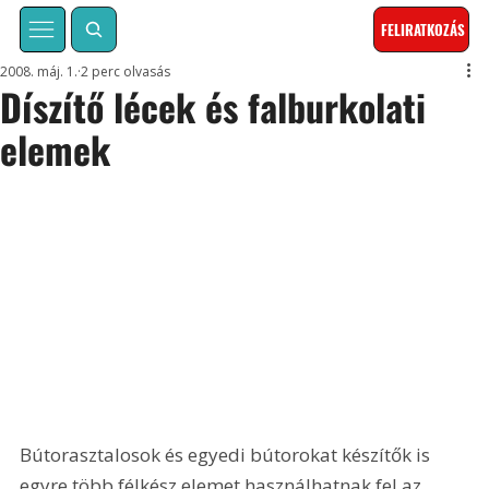
FELIRATKOZÁS
2008. máj. 1.
2 perc olvasás
Díszítő lécek és falburkolati
elemek
Bútorasztalosok és egyedi bútorokat készítők is 
egyre több félkész elemet használhatnak fel az 