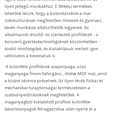
ilyen jellegű munkákhoz. E félkész termékek 
lehetővé teszik, hogy a bútordarabok a mai 
ízléskultúrának megfelelően mívesek és gyorsan, 
kevés munkával elkészíthetők legyenek. Az 
alkalmazott díszítő- és szerkezeti profillécek - a 
korszerű gyártástechnológiának köszönhetően - 
kiváló minőségűek, és kialakításuk mellett igen 
változatos a bevonatuk is.
 A különféle profillécek alapanyaga, azaz 
maganyaga finom faforgács-, illetve MDF rost, amit 
a kívánt idomra préselnek. Az ilyen lécek fizikai és 
mechanikai tulajdonságai természetesen a 
szabványelőírásoknak megfelelőek. A 
maganyagból kialakított profilok különféle 
bevonóanyagok felragasztása után nyerik el a 