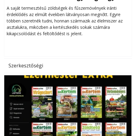
Helytakarékos kertészkedés
A saját termesztésű zöldségek és fűszernövények iránti
érdeklődés az elmúlt években látványosan megnőtt. Egyre
többen szeretnék tudni, honnan származik az élelmiszer az
l
asztalukra, miközben a kertészkedés sokak számára
kikapcsolódást és feltöltődést is jelent.
é
d
Szerkesztőségi