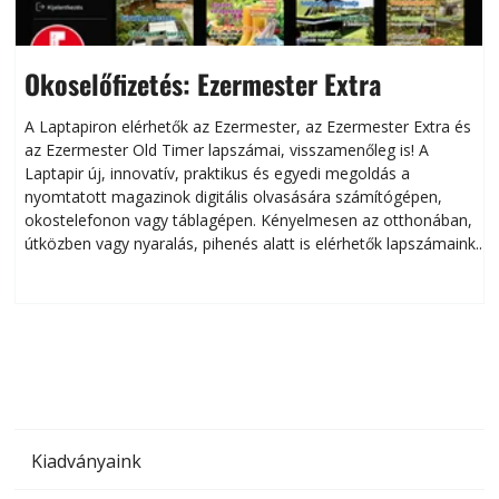
Okoselőfizetés: Ezermester Extra
A Laptapiron elérhetők az Ezermester, az Ezermester Extra és
az Ezermester Old Timer lapszámai, visszamenőleg is! A
Laptapir új, innovatív, praktikus és egyedi megoldás a
L
nyomtatott magazinok digitális olvasására számítógépen,
okostelefonon vagy táblagépen. Kényelmesen az otthonában,
útközben vagy nyaralás, pihenés alatt is elérhetők lapszámaink.
ú
Bárhol, bármikor, akár külföldön élve vagy dolgozva is
B
olvashatók az Ezermester lapszámai. A Laptapir kényelmes
megoldás, mert: – t
Kiadványaink