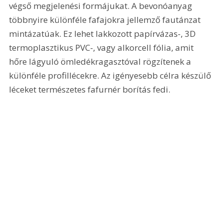
végső megjelenési formájukat. A bevonóanyag 
többnyire különféle fafajokra jellemző fautánzat 
mintázatúak. Ez lehet lakkozott papírvázas-, 3D 
termoplasztikus PVC-, vagy alkorcell fólia, amit 
hőre lágyuló ömledékragasztóval rögzítenek a 
különféle profillécekre. Az igényesebb célra készülő 
léceket természetes fafurnér borítás fedi. 