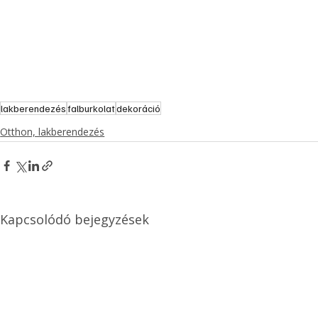
lakberendezés
falburkolat
dekoráció
Otthon, lakberendezés
Kapcsolódó bejegyzések