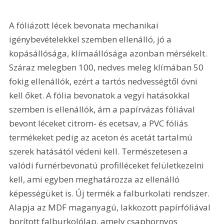
A fóliázott lécek bevonata mechanikai 
igénybevételekkel szemben ellenálló, jó a 
kopásállósága, klímaállósága azonban mérsékelt. 
Száraz melegben 100, nedves meleg klímában 50 
fokig ellenállók, ezért a tartós nedvességtől óvni 
kell őket. A fólia bevonatok a vegyi hatásokkal 
szemben is ellenállók, ám a papírvázas fóliával 
bevont léceket citrom- és ecetsav, a PVC fóliás 
termékeket pedig az aceton és acetát tartalmú 
szerek hatásától védeni kell. Természetesen a 
valódi furnérbevonatú profilléceket felületkezelni 
kell, ami egyben meghatározza az ellenálló 
képességüket is. Új termék a falburkolati rendszer. 
Alapja az MDF maganyagú, lakkozott papírfóliával 
borított falburkolólap, amely csaphornyos 