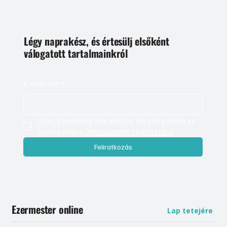
Légy naprakész, és értesülj elsőként
válogatott tartalmainkról
E-mail cím
*
Igen, szeretnék feliratkozni, és elfogadom az 
adatkezelést. 
Adatvédelmi tájékoztató
Feliratkozás
Ezermester online
Lap tetejére