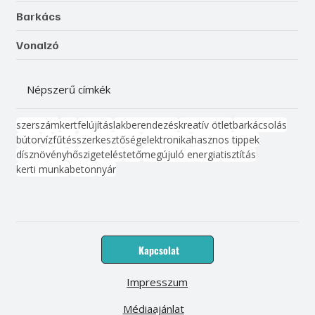
Barkács
Vonalzó
Népszerű címkék
szerszám
kert
felújítás
lakberendezés
kreatív ötlet
barkácsolás
bútor
víz
fűtés
szerkesztőség
elektronika
hasznos tippek
dísznövény
hőszigetelés
tető
megújuló energia
tisztítás
kerti munka
beton
nyár
Kapcsolat
Impresszum
Médiaajánlat