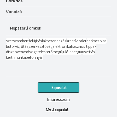
Barkács
Vonalzó
Népszerű címkék
szerszám
kert
felújítás
lakberendezés
kreatív ötlet
barkácsolás
bútor
víz
fűtés
szerkesztőség
elektronika
hasznos tippek
dísznövény
hőszigetelés
tető
megújuló energia
tisztítás
kerti munka
beton
nyár
Kapcsolat
Impresszum
Médiaajánlat