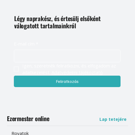
Légy naprakész, és értesülj elsőként
válogatott tartalmainkról
E-mail cím
*
Igen, szeretnék feliratkozni, és elfogadom az 
adatkezelést. 
Adatvédelmi tájékoztató
Feliratkozás
Ezermester online
Lap tetejére
Rovatok