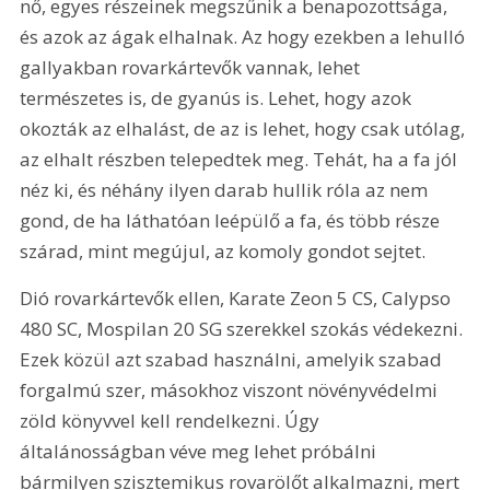
nő, egyes részeinek megszűnik a benapozottsága, 
és azok az ágak elhalnak. Az hogy ezekben a lehulló 
gallyakban rovarkártevők vannak, lehet 
természetes is, de gyanús is. Lehet, hogy azok 
okozták az elhalást, de az is lehet, hogy csak utólag, 
az elhalt részben telepedtek meg. Tehát, ha a fa jól 
néz ki, és néhány ilyen darab hullik róla az nem 
gond, de ha láthatóan leépülő a fa, és több része 
szárad, mint megújul, az komoly gondot sejtet.
Dió rovarkártevők ellen, Karate Zeon 5 CS, Calypso 
480 SC, Mospilan 20 SG szerekkel szokás védekezni. 
Ezek közül azt szabad használni, amelyik szabad 
forgalmú szer, másokhoz viszont növényvédelmi 
zöld könyvvel kell rendelkezni. Úgy 
általánosságban véve meg lehet próbálni 
bármilyen szisztemikus rovarölőt alkalmazni, mert 