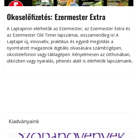
Okoselőfizetés: Ezermester Extra
A Laptapiron elérhetők az Ezermester, az Ezermester Extra és
az Ezermester Old Timer lapszámai, visszamenőleg is! A
Laptapir új, innovatív, praktikus és egyedi megoldás a
L
nyomtatott magazinok digitális olvasására számítógépen,
okostelefonon vagy táblagépen. Kényelmesen az otthonában,
útközben vagy nyaralás, pihenés alatt is elérhetők lapszámaink.
ú
Bárhol, bármikor, akár külföldön élve vagy dolgozva is
B
olvashatók az Ezermester lapszámai. A Laptapir kényelmes
megoldás, mert: – t
Kiadványaink