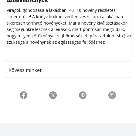
Virágok gondozása a lakásban, 40+10 növény részletes
ismertetése! A könyv lexikonszerűen veszi sorra a lakásban
s
sikeresen tart­ha­tó növényeket. Már a növény kiválasztásakor
h
segítségünkre lesznek a leírások, mert pontosan megtudjuk,
k
hogy milyen körülményekre (hőmérséklet, páratartalom stb.) van
szüksége a növénynek az egészséges fejlődéshez.
t
Kövess minket