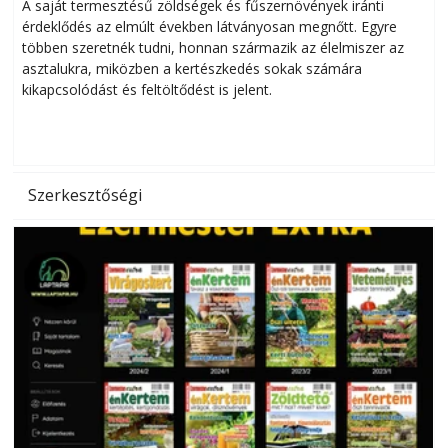
Helytakarékos kertészkedés
A saját termesztésű zöldségek és fűszernövények iránti
érdeklődés az elmúlt években látványosan megnőtt. Egyre
többen szeretnék tudni, honnan származik az élelmiszer az
l
asztalukra, miközben a kertészkedés sokak számára
kikapcsolódást és feltöltődést is jelent.
é
d
Szerkesztőségi