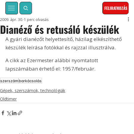
FELIRATKOZÁS
2009. ápr. 30.
1 perc olvasás
Dianéző és retusáló készülék
A gyári dianézőt helyettesítő, házilag elkészíthető 
készülék leírása fotókkal és rajzzal illusztrálva.  
A cikk az Ezermester alábbi nyomtatott 
lapszámában érhető el: 1957/február.
szerszám
barkácsolás
Gépek, szerszámok, technológiák
Oldtimer