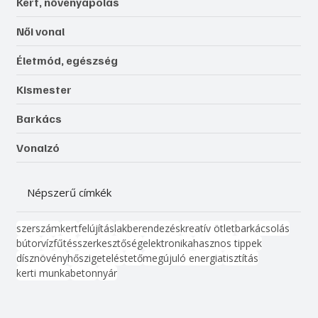
Kert, növényápolás
Női vonal
Életmód, egészség
Kismester
Barkács
Vonalzó
Népszerű címkék
szerszám
kert
felújítás
lakberendezés
kreatív ötlet
barkácsolás
bútor
víz
fűtés
szerkesztőség
elektronika
hasznos tippek
dísznövény
hőszigetelés
tető
megújuló energia
tisztítás
kerti munka
beton
nyár