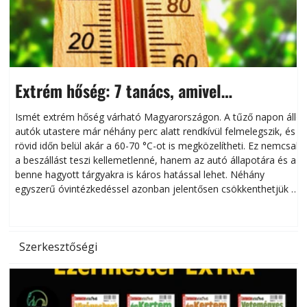
Extrém hőség: 7 tanács, amivel
megóvhatjuk autónkat a nyári károktól
Ismét extrém hőség várható Magyarországon. A tűző napon álló
autók utastere már néhány perc alatt rendkívül felmelegszik, és
rövid időn belül akár a 60-70 °C-ot is megközelítheti. Ez nemcsak
n
a beszállást teszi kellemetlenné, hanem az autó állapotára és a
benne hagyott tárgyakra is káros hatással lehet. Néhány
egyszerű óvintézkedéssel azonban jelentősen csökkenthetjük a
hőség káros hatásait.
l
Szerkesztőségi