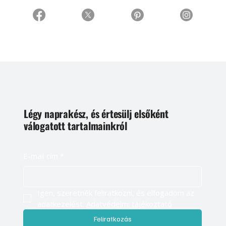
Légy naprakész, és értesülj elsőként
válogatott tartalmainkról
E-mail cím
*
Igen, szeretnék feliratkozni, és elfogadom az 
adatkezelést. 
Adatvédelmi tájékoztató
Feliratkozás