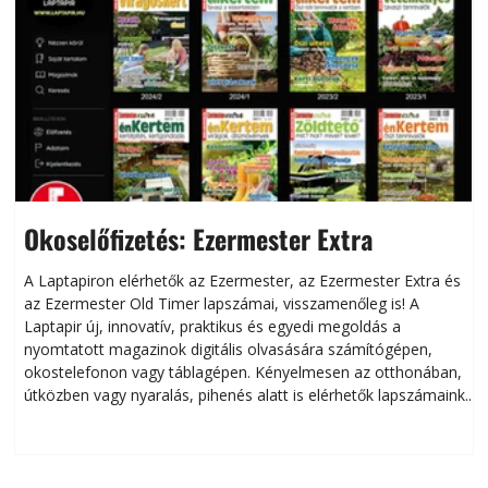
Okoselőfizetés: Ezermester Extra
A Laptapiron elérhetők az Ezermester, az Ezermester Extra és
az Ezermester Old Timer lapszámai, visszamenőleg is! A
Laptapir új, innovatív, praktikus és egyedi megoldás a
L
nyomtatott magazinok digitális olvasására számítógépen,
okostelefonon vagy táblagépen. Kényelmesen az otthonában,
útközben vagy nyaralás, pihenés alatt is elérhetők lapszámaink.
ú
Bárhol, bármikor, akár külföldön élve vagy dolgozva is
B
olvashatók az Ezermester lapszámai. A Laptapir kényelmes
megoldás, mert: – t