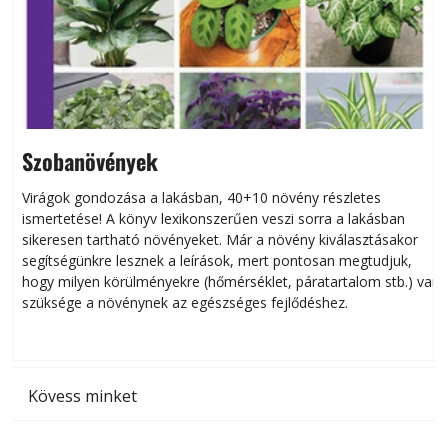
Szobanövények
Virágok gondozása a lakásban, 40+10 növény részletes
ismertetése! A könyv lexikonszerűen veszi sorra a lakásban
s
sikeresen tart­ha­tó növényeket. Már a növény kiválasztásakor
h
segítségünkre lesznek a leírások, mert pontosan megtudjuk,
k
hogy milyen körülményekre (hőmérséklet, páratartalom stb.) van
szüksége a növénynek az egészséges fejlődéshez.
t
Kövess minket