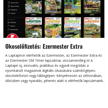
Okoselőfizetés: Ezermester Extra
A Laptapiron elérhetők az Ezermester, az Ezermester Extra és
az Ezermester Old Timer lapszámai, visszamenőleg is! A
Laptapir új, innovatív, praktikus és egyedi megoldás a
L
nyomtatott magazinok digitális olvasására számítógépen,
okostelefonon vagy táblagépen. Kényelmesen az otthonában,
útközben vagy nyaralás, pihenés alatt is elérhetők lapszámaink.
ú
Bárhol, bármikor, akár külföldön élve vagy dolgozva is
B
olvashatók az Ezermester lapszámai. A Laptapir kényelmes
megoldás, mert: – t