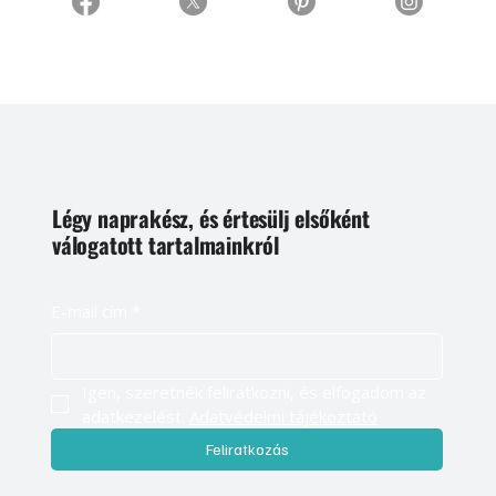
Légy naprakész, és értesülj elsőként
válogatott tartalmainkról
E-mail cím
*
Igen, szeretnék feliratkozni, és elfogadom az 
adatkezelést. 
Adatvédelmi tájékoztató
Feliratkozás