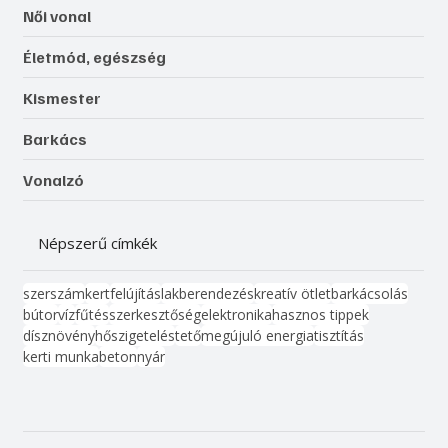
Női vonal
Életmód, egészség
Kismester
Barkács
Vonalzó
Népszerű címkék
szerszám
kert
felújítás
lakberendezés
kreatív ötlet
barkácsolás
bútor
víz
fűtés
szerkesztőség
elektronika
hasznos tippek
dísznövény
hőszigetelés
tető
megújuló energia
tisztítás
kerti munka
beton
nyár