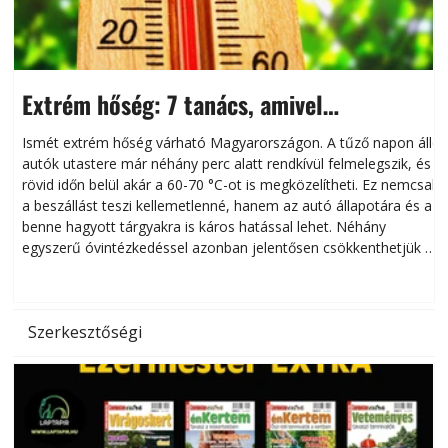
Extrém hőség: 7 tanács, amivel
megóvhatjuk autónkat a nyári károktól
Ismét extrém hőség várható Magyarországon. A tűző napon álló
autók utastere már néhány perc alatt rendkívül felmelegszik, és
rövid időn belül akár a 60-70 °C-ot is megközelítheti. Ez nemcsak
n
a beszállást teszi kellemetlenné, hanem az autó állapotára és a
benne hagyott tárgyakra is káros hatással lehet. Néhány
egyszerű óvintézkedéssel azonban jelentősen csökkenthetjük a
hőség káros hatásait.
l
Szerkesztőségi