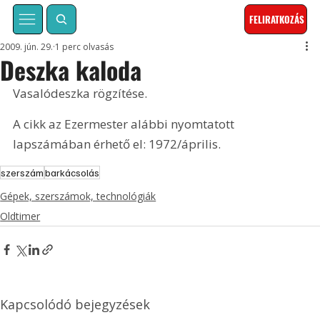
FELIRATKOZÁS
2009. jún. 29.
1 perc olvasás
Deszka kaloda
Vasalódeszka rögzítése. 
A cikk az Ezermester alábbi nyomtatott 
lapszámában érhető el: 1972/április.
szerszám
barkácsolás
Gépek, szerszámok, technológiák
Oldtimer
Kapcsolódó bejegyzések