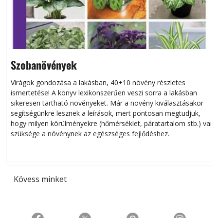
Szobanövények
Virágok gondozása a lakásban, 40+10 növény részletes
ismertetése! A könyv lexikonszerűen veszi sorra a lakásban
s
sikeresen tart­ha­tó növényeket. Már a növény kiválasztásakor
h
segítségünkre lesznek a leírások, mert pontosan megtudjuk,
k
hogy milyen körülményekre (hőmérséklet, páratartalom stb.) van
szüksége a növénynek az egészséges fejlődéshez.
t
Kövess minket