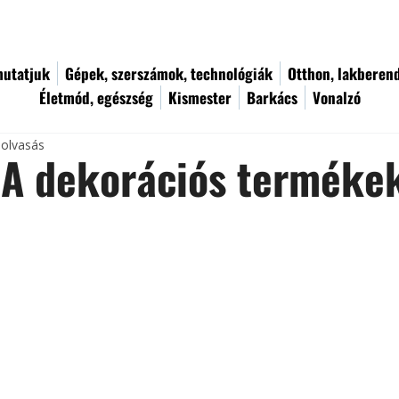
utatjuk
Gépek, szerszámok, technológiák
Otthon, lakberen
Életmód, egészség
Kismester
Barkács
Vonalzó
 olvasás
A dekorációs terméke