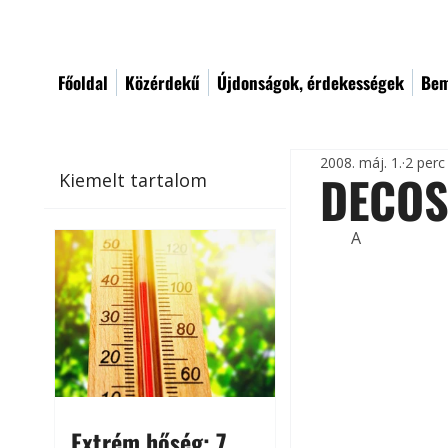
Főoldal
Közérdekű
Újdonságok, érdekességek
Bem
2008. máj. 1.
2 perc
DECOS
Kiemelt tartalom
A
Extrém hőség: 7