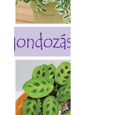
Falrepedés javítá
és mikor szükség
Beton járdalap ké
és saját készíté