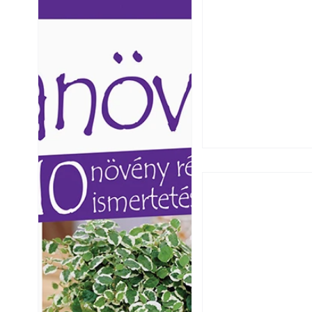
Ezermester lapszámai. A
Ezermester lapszámai
Laptapir kényelmes megoldás,
Laptapir kényelmes 
mert: – t
mert: – t