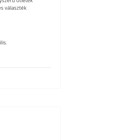
yszerű ötletek 
s választék 
is.