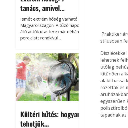
tanács, amivel
megóvhatjuk
Ismét extrém hőség várható
autónkat a nyári
Magyarországon. A tűző napon
álló autók utastere már néhány
károktól
 Praktiker áruházakban kapható polisztirol díszlécekkel otthonunkat fantáziadúsan és 
perc alatt rendkívül
stílusosan fel
felmelegszik, és rövid időn belül
akár a 60-70 °C-ot is
Díszlécekkel
megközelítheti. Ez nemcsak a
lehetnek felh
beszállást teszi kellemetlenné,
utólag behúz
hanem az autó állapotára és a
kitűnően alk
benne hagyott tárgyakra is
alakíthassa k
káros hatással lehet. Néhány
rozetták és 
egyszerű óvintézkedéssel
áruházakban.
azonban jelentősen
csökkenthetjük a hőség káros
egyszerűen k
hatásait.
polisztirolb
Kültéri hűtés: hogyan
tapadnak az 
tehetjük