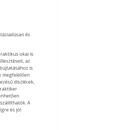
aktikus okai is 
llesztéseit, az 
bújtatásához is 
k megfelelően 
ezésű díszlécek, 
raktiker 
zönhetően 
állíthatók. A 
gre és jól 