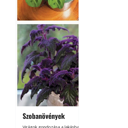
Szobanövények
Virágoskert: k
teraszon, laká
Virágok gondozása a lakásban,