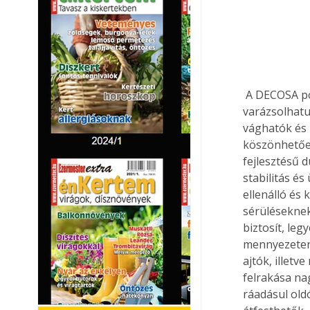
 A DECOSA poliuretánból készült gerendautánzataival mediterrán hangulatot 
varázsolhatu
vághatók és 
köszönhetően
fejlesztésű d
stabilitás és
ellenálló és 
sérüléseknek
biztosít, leg
mennyezeten 
ajtók, illetv
felrakása na
ráadásul old