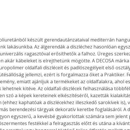
nk lakásunkba. Az álgerendák a díszléchez hasonlóan egysz
univerzális ragasztóval erősíthetők a falhoz. Üreges szerke
 akár kábeleket is elrejthetünk mögötte. A DECOSA márka 
uropolimer oldalfali díszléceit és padlószegélyeit első osztá
 ütésállóság jellemzi, ezért is forgalmazza őket a Praktiker. 
kemény, emiatt ajánljuk a termékeket az oldalfalakra, ahol e
 lehetnek kitéve. Az oldalfali díszlécek felhasználása többfé
yen szó a képek kereteinek elkészítéséről, kazetták kialakítás
(ehhez kaphatóak a díszlécekhez illeszkedő sarokívek is), v
e más berendezési tárgyak dekoratív keretbe foglalásáról. A d
gyon egyszerű, a kevésbé gyakorlottak számára sem jelent 
ószermentes festékkel a felragasztás előtt és utána a kívánt