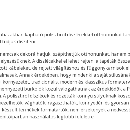
 tudjuk díszíteni. 
 nemcsak dekorálhatjuk, szépíthetjük otthonunkat, hanem pr
elyezésüknek. A díszlécekkel el lehet rejteni a tapéták összei
ott kábeleket, de rejtett világításhoz és függönykarnisok el
almasak. Annak érdekében, hogy mindenki a saját stílusána
i környezetét, tradicionális, modern és klasszikus formaterv
mennyezeti burkolók közül válogathatnak az érdeklődők a P
 A polisztirol díszlécek és rozetták könnyű súlyuknak kös
ezelhetők: vághatók, ragaszthatók, könnyedén és gyorsan sz
ól készült termékek formatartók, nem érzékenyek a nedvessé
építőiparban használatos legtöbb felületre.