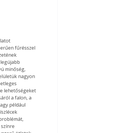
erűen fűrésszel 
zetének 
legújabb 
lyú minőség, 
Felületük nagyon 
setleges 
le lehetőségeket 
áról a falon, a 
agy például 
íszlécek 
problémát, 
 színre 