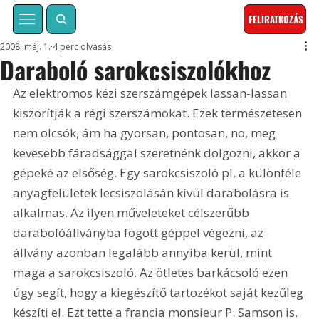
FELIRATKOZÁS
2008. máj. 1.
4 perc olvasás
Daraboló sarokcsiszolókhoz
Az elektromos kézi szerszámgépek lassan-lassan 
kiszorítják a régi szerszámokat. Ezek természetesen 
nem olcsók, ám ha gyorsan, pontosan, no, meg 
kevesebb fáradsággal szeretnénk dolgozni, akkor a 
gépeké az elsőség. Egy sarokcsiszoló pl. a különféle 
anyagfelületek lecsiszolásán kívül darabolásra is 
alkalmas. Az ilyen műveleteket célszerűbb 
darabolóállványba fogott géppel végezni, az 
állvány azonban legalább annyiba kerül, mint 
maga a sarokcsiszoló. Az ötletes barkácsoló ezen 
úgy segít, hogy a kiegészítő tartozékot saját kezűleg 
készíti el. Ezt tette a francia monsieur P. Samson is, 