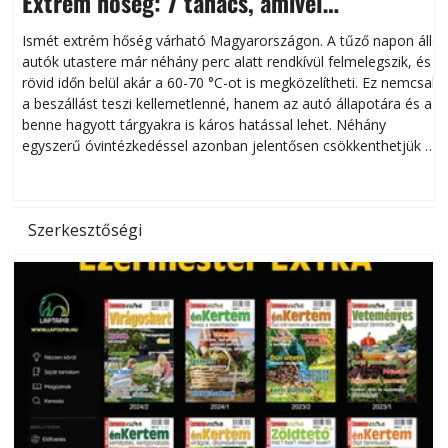
Extrém hőség: 7 tanács, amivel
megóvhatjuk autónkat a nyári károktól
Ismét extrém hőség várható Magyarországon. A tűző napon álló
autók utastere már néhány perc alatt rendkívül felmelegszik, és
rövid időn belül akár a 60-70 °C-ot is megközelítheti. Ez nemcsak
n
a beszállást teszi kellemetlenné, hanem az autó állapotára és a
benne hagyott tárgyakra is káros hatással lehet. Néhány
egyszerű óvintézkedéssel azonban jelentősen csökkenthetjük a
hőség káros hatásait.
l
Szerkesztőségi