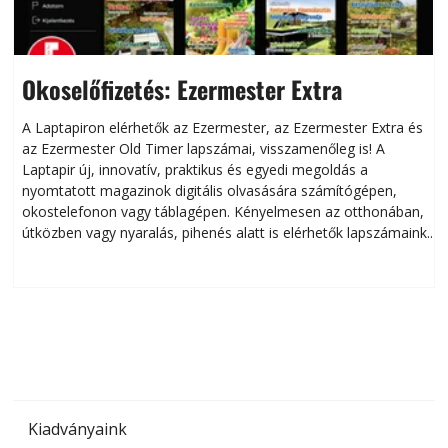
Okoselőfizetés: Ezermester Extra
A Laptapiron elérhetők az Ezermester, az Ezermester Extra és
az Ezermester Old Timer lapszámai, visszamenőleg is! A
Laptapir új, innovatív, praktikus és egyedi megoldás a
L
nyomtatott magazinok digitális olvasására számítógépen,
okostelefonon vagy táblagépen. Kényelmesen az otthonában,
útközben vagy nyaralás, pihenés alatt is elérhetők lapszámaink.
ú
Bárhol, bármikor, akár külföldön élve vagy dolgozva is
B
olvashatók az Ezermester lapszámai. A Laptapir kényelmes
megoldás, mert: – t
Kiadványaink