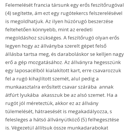
Felemelését francia társunk egy erős feszítőrugóval 
(4) segítette, ám ezt egy rugótekercs felszerelésével 
is megoldhatjuk. Az ilyen húzórugó beszerzése 
feltehetően könnyebb, mint az eredeti 
megoldáshoz szükséges. A feszítőrugó olyan erős 
legyen hogy az állványba szerelt gépet felső 
állásba tartsa meg, és daraboláskor se kelljen nagy 
erő a gép mozgatásához. Az állványra hegesszünk 
egy laposacélból kialakított kart, erre csavarozzuk 
fel a rugó kihajlított szemét, alul pedig a 
munkaasztalra erősített csavar szárába  annak 
átfúrt lyukába  akasszuk be az alsó szemet. Ha a 
rugót jól méreteztük, akkor ez az állvány 
túlemelését, hátraesését is megakadályozza, s 
felesleges a hátsó állványütköző (5) felhegesztése 
is. Végezetül állítsuk össze munkadarabokat 