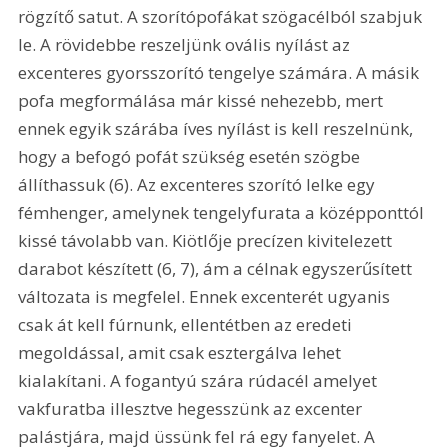
rögzítő satut. A szorítópofákat szögacélból szabjuk 
le. A rövidebbe reszeljünk ovális nyílást az 
excenteres gyorsszorító tengelye számára. A másik 
pofa megformálása már kissé nehezebb, mert 
ennek egyik szárába íves nyílást is kell reszelnünk, 
hogy a befogó pofát szükség esetén szögbe 
állíthassuk (6). Az excenteres szorító lelke egy 
fémhenger, amelynek tengelyfurata a középponttól 
kissé távolabb van. Kiötlője precízen kivitelezett 
darabot készített (6, 7), ám a célnak egyszerűsített 
változata is megfelel. Ennek excenterét ugyanis 
csak át kell fúrnunk, ellentétben az eredeti 
megoldással, amit csak esztergálva lehet 
kialakítani. A fogantyú szára rúdacél amelyet 
vakfuratba illesztve hegesszünk az excenter 
palástjára, majd üssünk fel rá egy fanyelet. A 