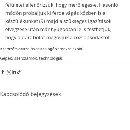
felületet ellenőrizzük, hogy merőleges-e. Hasonló 
módón próbáljuk ki ferde vágás közben is a 
készülékünket (9) majd a szükséges igazítások 
elvégzése után már nyugodtan le is festhetjük, 
hogy a darabolót megóvjuk a rozsdásodástól.
szerszám
csiszolás
csiszológép
sarokcsiszoló
Gépek, szerszámok, technológiák
Kapcsolódó bejegyzések