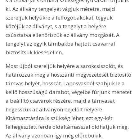
s a csavarjai számára szükséges lyukakat fúrjuk is 
ki. Az állvány tengelyét vágjuk méretre, majd 
szereljük helyükre a felfogóbakokat, tegyük 
közéjük az állványt, s a tengelyt a helyére 
csúsztatva ellenőrizzük az állvány mozgását. A 
tengelyt az egyik támbakba hajtott csavarral 
biztosítsuk kiesés ellen. 
Most újból szereljük helyére a sarokcsiszolót, és 
határozzuk meg a hosszanti megvezetését biztosító 
támvas helyét, hosszát. Laposvasból szabjuk le a 
kellő hosszúságú darabot, végeibe fúrjunk menetet 
a beállító csavarok részére, majd a támvasat 
hegesszük az állványon bejelölt helyére. 
Kitámasztására is szükség lehet, ezt egy-két 
felhegesztett ferde oldaltámasszal oldhatjuk meg. 
Az állvány azonban így még előrebukik. 