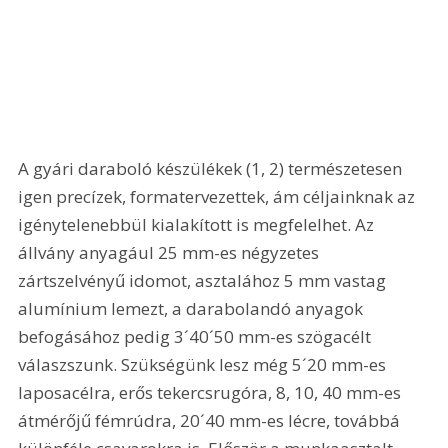
A gyári daraboló készülékek (1, 2) természetesen 
igen precízek, formatervezettek, ám céljainknak az 
igénytelenebbül kialakított is megfelelhet. Az 
állvány anyagául 25 mm-es négyzetes 
zártszelvényű idomot, asztalához 5 mm vastag 
alumínium lemezt, a darabolandó anyagok 
befogásához pedig 3´40´50 mm-es szögacélt 
válaszszunk. Szükségünk lesz még 5´20 mm-es 
laposacélra, erős tekercsrugóra, 8, 10, 40 mm-es 
átmérőjű fémrúdra, 20´40 mm-es lécre, továbbá 