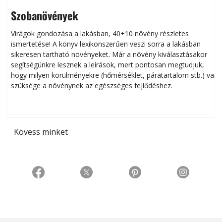
Szobanövények
Virágok gondozása a lakásban, 40+10 növény részletes
ismertetése! A könyv lexikonszerűen veszi sorra a lakásban
s
sikeresen tart­ha­tó növényeket. Már a növény kiválasztásakor
h
segítségünkre lesznek a leírások, mert pontosan megtudjuk,
k
hogy milyen körülményekre (hőmérséklet, páratartalom stb.) van
szüksége a növénynek az egészséges fejlődéshez.
t
Kövess minket