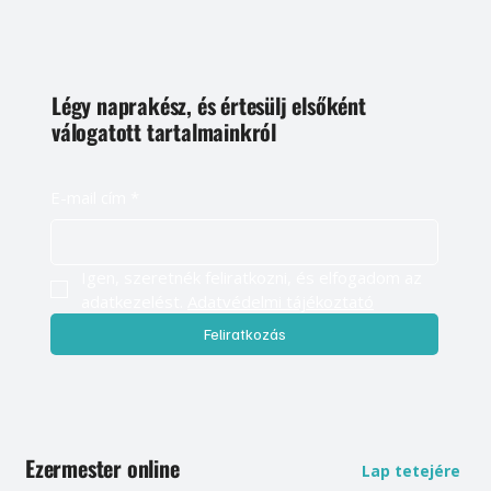
Légy naprakész, és értesülj elsőként
válogatott tartalmainkról
E-mail cím
*
Igen, szeretnék feliratkozni, és elfogadom az 
adatkezelést. 
Adatvédelmi tájékoztató
Feliratkozás
Ezermester online
Lap tetejére