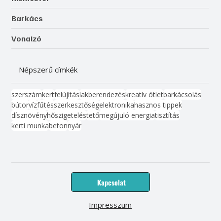
Barkács
Vonalzó
Népszerű címkék
szerszám
kert
felújítás
lakberendezés
kreatív ötlet
barkácsolás
bútor
víz
fűtés
szerkesztőség
elektronika
hasznos tippek
dísznövény
hőszigetelés
tető
megújuló energia
tisztítás
kerti munka
beton
nyár
Kapcsolat
Impresszum