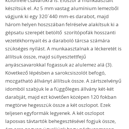
különféle csavarokra is. Először a munkaasztalt 
készítsük el. Az 5 mm vastag alumínium lemezből 
vágjunk ki egy 320´440 mm-es darabot, majd 
három helyen hoszszában felréselve alakítsuk ki a  
gépsatu szerepét betöltő  szorítópofák hosszanti 
vezetékhornyait és a daraboló tárcsa számára 
szükséges nyílást. A munkaasztalnak a léckeretét is 
állítsuk össze, majd süllyesztettfejű 
anyáscsavarokkal fogassuk az alulemez alá (3). 
Következő lépésben a sarokcsiszolót befogó, 
mozgatható állványt állítsuk össze. A zártszelvényű 
idomból szabjuk le a függőleges állvány két-két 
darabját, majd ezt követően középen 120 fokban 
megtörve hegesszük össze a két oszlopot. Ezek 
teljesen egyformák legyenek. A két oszlopot 
laposvas távtartók behegesztésével fogjuk össze, 