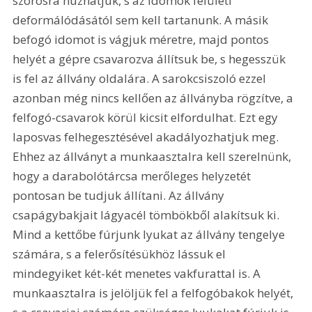
szorosra húzhatjuk, s az idomok felületi 
deformálódásától sem kell tartanunk. A másik 
befogó idomot is vágjuk méretre, majd pontos 
helyét a gépre csavarozva állítsuk be, s hegesszük 
is fel az állvány oldalára. A sarokcsiszoló ezzel 
azonban még nincs kellően az állványba rögzítve, a 
felfogó-csavarok körül kicsit elfordulhat. Ezt egy 
laposvas felhegesztésével akadályozhatjuk meg. 
Ehhez az állványt a munkaasztalra kell szerelnünk, 
hogy a darabolótárcsa merőleges helyzetét 
pontosan be tudjuk állítani. Az állvány 
csapágybakjait lágyacél tömbökből alakítsuk ki. 
Mind a kettőbe fúrjunk lyukat az állvány tengelye 
számára, s a felerősítésükhöz lássuk el 
mindegyiket két-két menetes vakfurattal is. A 
munkaasztalra is jelöljük fel a felfogóbakok helyét, 