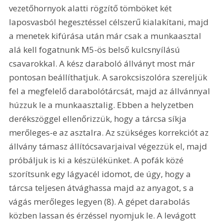
vezetőhornyok alatti rögzítő tömböket két 
laposvasból hegesztéssel célszerű kialakítani, majd 
a menetek kifúrása után már csak a munkaasztal 
alá kell fogatnunk M5-ös belső kulcsnyílású 
csavarokkal. A kész daraboló állványt most már 
pontosan beállíthatjuk. A sarokcsiszolóra szereljük 
fel a megfelelő darabolótárcsát, majd az állvánnyal 
húzzuk le a munkaasztalig. Ebben a helyzetben 
derékszöggel ellenőrizzük, hogy a tárcsa síkja 
merőleges-e az asztalra. Az szükséges korrekciót az 
állvány támasz állítócsavarjaival végezzük el, majd 
próbáljuk is ki a készülékünket. A pofák közé 
szorítsunk egy lágyacél idomot, de úgy, hogy a 
tárcsa teljesen átvághassa majd az anyagot, s a 
vágás merőleges legyen (8). A gépet darabolás 
közben lassan és érzéssel nyomjuk le. A levágott 