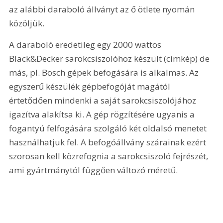
az alábbi daraboló állványt az ő ötlete nyomán 
közöljük.
A daraboló eredetileg egy 2000 wattos 
Black&Decker sarokcsiszolóhoz készült (címkép) de 
más, pl. Bosch gépek befogására is alkalmas. Az 
egyszerű készülék gépbefogóját magától 
értetődően mindenki a saját sarokcsiszolójához 
igazítva alakítsa ki. A gép rögzítésére ugyanis a 
fogantyú felfogására szolgáló két oldalsó menetet 
használhatjuk fel. A befogóállvány szárainak ezért 
szorosan kell közrefognia a sarokcsiszoló fejrészét, 
ami gyártmánytól függően változó méretű.