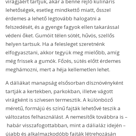
virágjáért tartjuk, akár a benne rejlő kulináris 
lehetőségek, esetleg mindkettő miatt, ősszel 
érdemes a lehető legtovább halogatni a 
felszedését, és a gyenge fagyok ellen takarással 
védeni őket. Gumóit télen sötét, hűvös, szellős 
helyen tartsuk. Ha a felesleget szeretnénk 
elfogyasztani, akkor tegyük meg mielőbb, amíg 
még frissek a gumók. Főzés, sütés előtt érdemes 
meghámozni, mert a héja kellemetlen lehet.
A dáliákat manapság elsősorban dísznövényként 
tartják a kertekben, parkokban, illetve vágott 
virágként is szívesen termesztik. A különböző 
méretű, formájú és színű fajták lehetővé teszik a 
változatos felhasználást. A nemesítők továbbra is –
 habár visszafogottabban, mint a dálialáz idején – 
újabb és alkalmazkodóbb fajták létrehozásán 