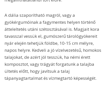
A dália szaporítható magról, vagy a 
gyökérgumóinak a fagymentes helyen történő 
átteleltetés utáni szétosztásával is. Magjait kora 
tavasszal vessük el, gumószerű tárológyökereit 
nyár elején tehetjük földbe, 10-15 cm mélyre, 
napos helyre. Kedveli a jó vízelvezetésű, homokos 
talajokat, de azért jól tesszük, ha némi érett 
komposztot, vagy trágyát forgatunk a talajba 
ültetés előtt, hogy javítsuk a talaj 
tápanyagtartalmat és vízmegtartó képességét.