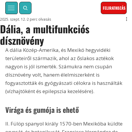
FELIRATKOZÁS
2025. szept. 12.
2 perc olvasás
Dália, a multifunkciós
dísznövény
A dália Közép-Amerika, és Mexikó hegyvidéki 
területeiről származik, ahol az őslakos aztékok 
nagyon is jól ismerték. Számukra nem csupán 
dísznövény volt, hanem élelmiszerként is 
fogyasztották és gyógyászati célokra is használták 
(vízhajtóként és epilepszia kezelésére).
Virága és gumója is ehető
II. Fülöp spanyol király 1570-ben Mexikóba küldte 
orvosát, és botanikusát, Francisco Hernández de 