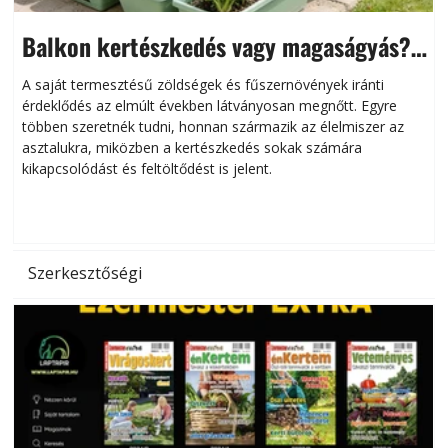
Balkon kertészkedés vagy magaságyás?
Helytakarékos kertészkedés
A saját termesztésű zöldségek és fűszernövények iránti
érdeklődés az elmúlt években látványosan megnőtt. Egyre
többen szeretnék tudni, honnan származik az élelmiszer az
l
asztalukra, miközben a kertészkedés sokak számára
kikapcsolódást és feltöltődést is jelent.
é
d
Szerkesztőségi