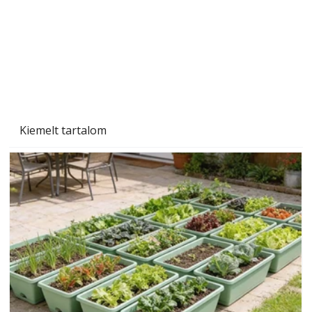
Szárazság a kertben – az aszály hatása a
növényekre és a védekezés lehetőségei
Kiemelt tartalom