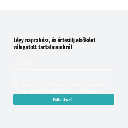
Légy naprakész, és értesülj elsőként
válogatott tartalmainkról
E-mail cím
*
Igen, szeretnék feliratkozni, és elfogadom az 
adatkezelést. 
Adatvédelmi tájékoztató
Feliratkozás