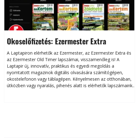
Okoselőfizetés: Ezermester Extra
A Laptapiron elérhetők az Ezermester, az Ezermester Extra és
az Ezermester Old Timer lapszámai, visszamenőleg is! A
Laptapir új, innovatív, praktikus és egyedi megoldás a
L
nyomtatott magazinok digitális olvasására számítógépen,
okostelefonon vagy táblagépen. Kényelmesen az otthonában,
útközben vagy nyaralás, pihenés alatt is elérhetők lapszámaink.
ú
Bárhol, bármikor, akár külföldön élve vagy dolgozva is
B
olvashatók az Ezermester lapszámai. A Laptapir kényelmes
megoldás, mert: – t