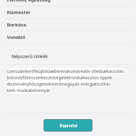
Kismester
Barkács
Vonalzó
Népszerű címkék
szerszám
kert
felújítás
lakberendezés
kreatív ötlet
barkácsolás
bútor
víz
fűtés
szerkesztőség
elektronika
hasznos tippek
dísznövény
hőszigetelés
tető
megújuló energia
tisztítás
kerti munka
beton
nyár
Kapcsolat