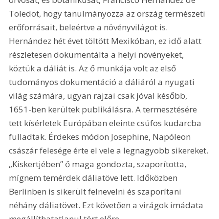
Toledot, hogy tanulmányozza az ország természeti 
erőforrásait, beleértve a növényvilágot is. 
Hernández hét évet töltött Mexikóban, ez idő alatt 
részletesen dokumentálta a helyi növényeket, 
köztük a dáliát is. Az ő munkája volt az első 
tudományos dokumentáció a dáliáról a nyugati 
világ számára, ugyan rajzai csak jóval később, 
1651-ben kerültek publikálásra. A termesztésére 
tett kísérletek Európában eleinte csúfos kudarcba 
fulladtak. Érdekes módon Josephine, Napóleon 
császár felesége érte el vele a legnagyobb sikereket. 
„Kiskertjében” ő maga gondozta, szaporította, 
mígnem temérdek dáliatöve lett. Időközben 
Berlinben is sikerült felnevelni és szaporítani 
néhány dáliatövet. Ezt követően a virágok imádata 
megállíthatatlanul tört előre.