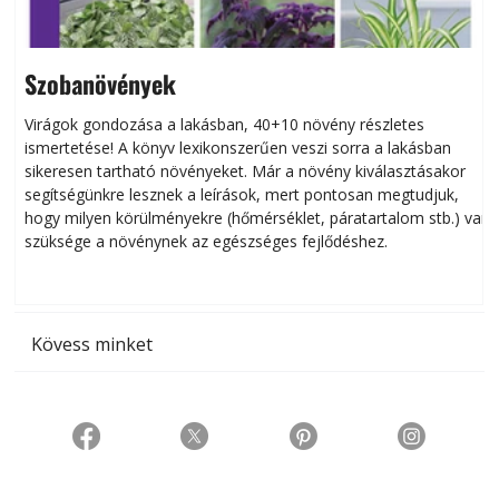
Szobanövények
Virágok gondozása a lakásban, 40+10 növény részletes
ismertetése! A könyv lexikonszerűen veszi sorra a lakásban
s
sikeresen tart­ha­tó növényeket. Már a növény kiválasztásakor
h
segítségünkre lesznek a leírások, mert pontosan megtudjuk,
k
hogy milyen körülményekre (hőmérséklet, páratartalom stb.) van
szüksége a növénynek az egészséges fejlődéshez.
t
Kövess minket