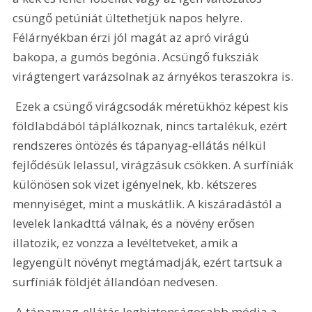
csüngő petúniát ültethetjük napos helyre. 
Félárnyékban érzi jól magát az apró virágú 
bakopa, a gumós begónia. Acsüngő fuksziák 
virágtengert varázsolnak az árnyékos teraszokra is.
 Ezek a csüngő virágcsodák méretükhöz képest kis 
földlabdából táplálkoznak, nincs tartalékuk, ezért 
rendszeres öntözés és tápanyag-ellátás nélkül 
fejlődésük lelassul, virágzásuk csökken. A surfíniák 
különösen sok vizet igényelnek, kb. kétszeres 
mennyiséget, mint a muskátlik. A kiszáradástól a 
levelek lankadttá válnak, és a növény erősen 
illatozik, ez vonzza a levéltetveket, amik a 
legyengült növényt megtámadják, ezért tartsuk a 
surfíniák földjét állandóan nedvesen.
 A tápanyag-ellátás legbiztonságosabb módja a 