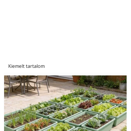
Szárazság a kertben – az aszály hatása a
növényekre és a védekezés lehetőségei
Kiemelt tartalom