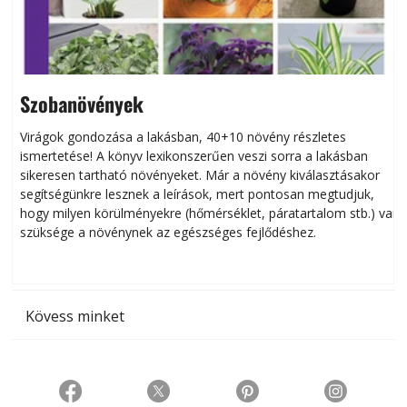
Szobanövények
Virágok gondozása a lakásban, 40+10 növény részletes
ismertetése! A könyv lexikonszerűen veszi sorra a lakásban
s
sikeresen tart­ha­tó növényeket. Már a növény kiválasztásakor
h
segítségünkre lesznek a leírások, mert pontosan megtudjuk,
k
hogy milyen körülményekre (hőmérséklet, páratartalom stb.) van
szüksége a növénynek az egészséges fejlődéshez.
t
Kövess minket