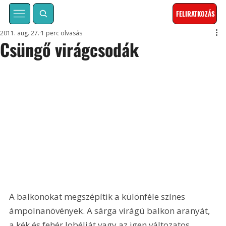
FELIRATKOZÁS
2011. aug. 27.
1 perc olvasás
Csüngő virágcsodák
A balkonokat megszépítik a különféle színes 
ámpolnanövények. A sárga virágú balkon aranyát, 
a kék és fehér lobéliát vagy az igen változatos 