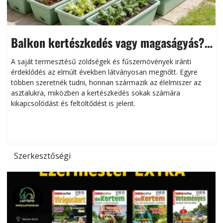
Balkon kertészkedés vagy magaságyás?
Helytakarékos kertészkedés
A saját termesztésű zöldségek és fűszernövények iránti
érdeklődés az elmúlt években látványosan megnőtt. Egyre
többen szeretnék tudni, honnan származik az élelmiszer az
l
asztalukra, miközben a kertészkedés sokak számára
kikapcsolódást és feltöltődést is jelent.
é
d
Szerkesztőségi