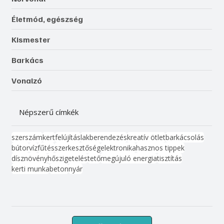
Életmód, egészség
Kismester
Barkács
Vonalzó
Népszerű címkék
szerszám
kert
felújítás
lakberendezés
kreatív ötlet
barkácsolás
bútor
víz
fűtés
szerkesztőség
elektronika
hasznos tippek
dísznövény
hőszigetelés
tető
megújuló energia
tisztítás
kerti munka
beton
nyár