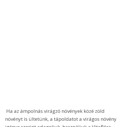
 Ha az ámpolnás virágzó növények közé zöld 
növényt is ültetünk, a tápoldatot a virágos növény 
igénye szerint adagoljuk, használjuk a Vitaflóra 