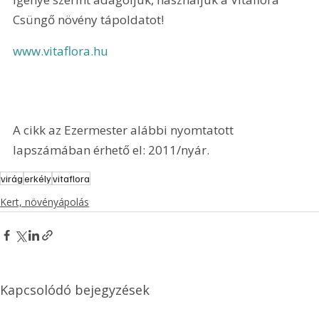
Csüngő növény tápoldatot!
www.vitaflora.hu
A cikk az Ezermester alábbi nyomtatott 
lapszámában érhető el: 2011/nyár.
virág
erkély
vitaflora
Kert, növényápolás
Kapcsolódó bejegyzések