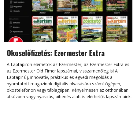
Okoselőfizetés: Ezermester Extra
A Laptapiron elérhetők az Ezermester, az Ezermester Extra és
az Ezermester Old Timer lapszámai, visszamenőleg is! A
Laptapir új, innovatív, praktikus és egyedi megoldás a
L
nyomtatott magazinok digitális olvasására számítógépen,
okostelefonon vagy táblagépen. Kényelmesen az otthonában,
útközben vagy nyaralás, pihenés alatt is elérhetők lapszámaink.
ú
Bárhol, bármikor, akár külföldön élve vagy dolgozva is
B
olvashatók az Ezermester lapszámai. A Laptapir kényelmes
megoldás, mert: – t