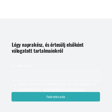
Légy naprakész, és értesülj elsőként
válogatott tartalmainkról
E-mail cím
*
Igen, szeretnék feliratkozni, és elfogadom az 
adatkezelést. 
Adatvédelmi tájékoztató
Feliratkozás