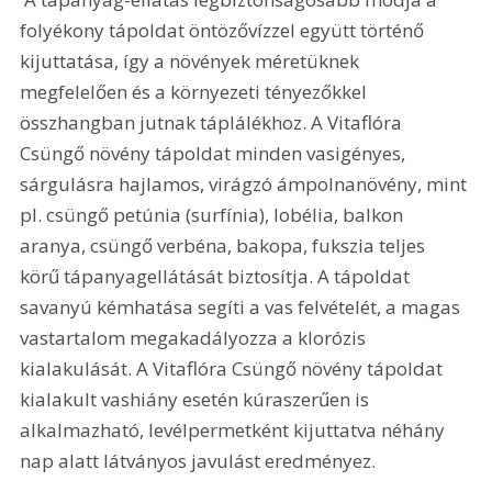
folyékony tápoldat öntözővízzel együtt történő 
kijuttatása, így a növények méretüknek 
megfelelően és a környezeti tényezőkkel 
összhangban jutnak táplálékhoz. A Vitaflóra 
Csüngő növény tápoldat minden vasigényes, 
sárgulásra hajlamos, virágzó ámpolnanövény, mint 
pl. csüngő petúnia (surfínia), lobélia, balkon 
aranya, csüngő verbéna, bakopa, fukszia teljes 
körű tápanyagellátását biztosítja. A tápoldat 
savanyú kémhatása segíti a vas felvételét, a magas 
vastartalom megakadályozza a klorózis 
kialakulását. A Vitaflóra Csüngő növény tápoldat 
kialakult vashiány esetén kúraszerűen is 
alkalmazható, levélpermetként kijuttatva néhány 
nap alatt látványos javulást eredményez.