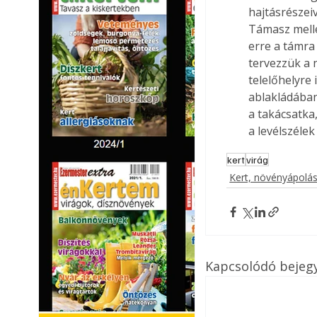
hajtásrészeiv
Támasz melle
erre a támra
tervezzük a 
telelőhelyre
ablakládában
a takácsatka
a levélszélek 
kert
virág
Kert, növényápolá
Kapcsolódó bejeg