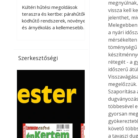
megnyúlnak, é
kellemesebbé a
Kültéri hűtési megoldások
vissza kell k
teraszt és a kertet?
teraszra és kertbe: párahűtők,
jelenthet, m
ködhűtő rendszerek, növények
Melegebben r
és árnyékolás a kellemesebb
a nyári idős
nyári mikroklímáért. A kültéri
mérsékelten 
hűtés kérdése az utóbbi
töménységű t
években egyre nagyobb
készítménnye
jelentőséget kapott, ahogy a
Szerkesztőségi
nyári hőhullámok gyakoribbá és
rétegét - a g
intenzívebbé váltak. Míg
időszerű átül
korábban elsősorban a beltéri
Visszavágása
klímaberendezések jelentették
megelőzzük. 
a megoldást a meleg ellen, ma
Szaporítása 
már egyre többen keresnek
dugványozásá
olyan kültéri hűtési
többesével e
lehetőségeket is, amelyek a
gyorsan meg
teraszok, erkélyek, kertek vagy
gyökerezteté
vendégl
követő többs
a tavaszi du