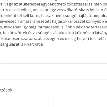
el vagy az átültetéssel egybeköthető tőosztással szintén jól
tt is nevelkedhet, ami akár egy vesszőkarócska is lehet. A f
 időnként fel kell kötni, hacsak nem csüngő hajtású, ámpoln
nevelését. Támaszra vezetett hajtásokkal ősszel könnyebb el
 is, miközben így még mutatósabb is. Több példány tartásak
, felkötözöttek és a csüngők váltakozása különösen látvány
, különösen száraz szobalevegőn és meleg helyen teleltetés
sárgulását is kiválthatja. 
s
yzések