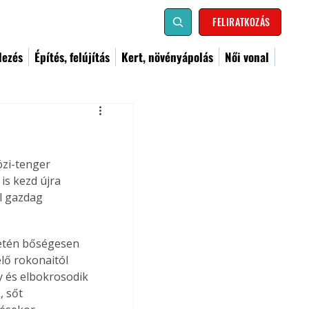
FELIRATKOZÁS
dezés
Építés, felújítás
Kert, növényápolás
Női vonal
zi-tenger 
is kezd újra 
ül gazdag 
setén bőségesen 
elő rokonaitól 
y és elbokrosodik 
 sőt 