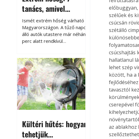
felfuttatásr
tanács, amivel
előbuggyan, 
szélűek és k
megóvhatjuk
Ismét extrém hőség várható
csúcsán rövi
autónkat a nyári
Magyarországon. A tűző napon
szétálló cim
álló autók utastere már néhány
károktól
különösebben
perc alatt rendkívül
folyamatosan
felmelegszik, és rövid időn belül
csúcshajtás l
akár a 60-70 °C-ot is
hallatlanul 
megközelítheti. Ez nemcsak a
lehet szép v
beszállást teszi kellemetlenné,
között, ha a 
hanem az autó állapotára és a
benne hagyott tárgyakra is
fejlődéséhez
káros hatással lehet. Néhány
tavasztól kez
egyszerű óvintézkedéssel
körülmények 
azonban jelentősen
cserepével fö
csökkenthetjük a hőség káros
kihelyezhetjü
hatásait.
növénytartób
Kültéri hűtés: hogyan
az ablakhoz 
tehetjük
szellőztethe