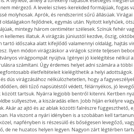
a is. A tejnedv, amely a törékeny hajtások esetleges megsérü
nem mérgező. A levelei szíves-kerekded formájúak, fogas va
issé molyhosak. Aprók, és rendszerint sűrű állásúak. Virágai 
d oldalágakon fejlődnek, egymás után. Nyitott kelyhűek, öts
pájúak, mintegy három centiméter szélesek. Színük fehér vagy 
 kellemes illatuk. A virágzás júniustól kezdve, őszig, októbe
 tartó időszaka alatt kifejlődő valamennyi oldalág, hajtás v
esz. Ilyen módon virágzáskor a virágok szinte teljesen beborí
látványos virágpompát nyújtva. Igényei jó kielégítése nélkül
irulásra számítani. Úgy érdemes helyet adni számára a többi 
legfontosabb életfeltételeit kielégíthetik a helyi adottságok.
 és dús virágzásához nélkülözhetetlen, hogy a fagyveszélyek
dődően, déli tűző napsütéstől védett, félárnyékos, jó levegő
között tartsuk. Nyárra legjobb bentről kitenni. Kertben nya
ldbe süllyesztve, a kiszáradás ellen. Jobb híján erkélyre vagy
k. Akár az ajtó és az ablak közötti falrészre függeszthető, e
an. Ha viszont a nyári idényben is a szobában kell tartanun
közel, napfényben is részesülő és bőségesen levegőző, vagyi
tő, de ne huzatos helyen legyen. Nagyon zárt légtérben tartv