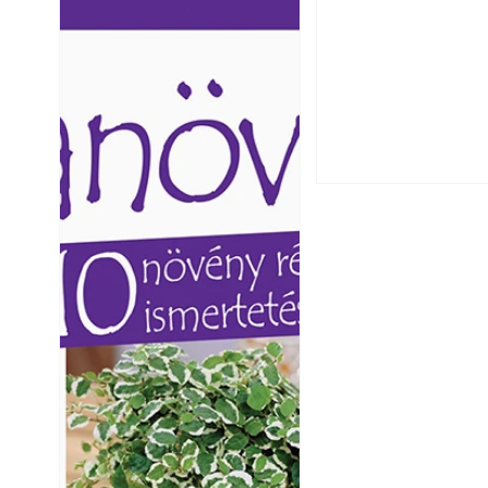
Ezermester lapszámai. A
Ezermester lapszámai
Laptapir kényelmes megoldás,
Laptapir kényelmes 
Utóérő gyümölcsö
mert: – t
mert: – t
érnek tovább lesz
Betonjárda készít
készül tartós bet