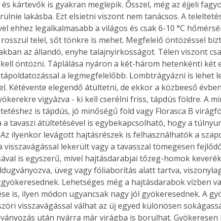
s kártevők is gyakran meglepik. Ősszel, még az éjjeli fagyok
erülnie lakásba. Ezt elsietni viszont nem tanácsos. A telelteté
ivel ehhez legalkalmasabb a világos és csak 6-10 °C hőmérsék
osszul telel, sőt tönkre is mehet. Megfelelő öntözéssel biz
zakban az állandó, enyhe talajnyirkosságot. Télen viszont cs
kell öntözni. Táplálása nyáron a két-három hetenkénti két 
ápoldatozással a legmegfelelőbb. Lombtrágyázni is lehet le
l. Kétévente elegendő átültetni, de ekkor a közbeeső évben 
yökerekre vigyázva - ki kell cserélni friss, tápdús földre. A m
tetéshez is tápdús, jó minőségű föld vagy Florasca B virágfö
 a tavaszi átültetésével is egybekapcsolható, hogy a túlnyu
Az ilyenkor levágott hajtásrészek is felhasználhatók a szap
a visszavágással lekerült vagy a tavasszal tömegesen fejlődő
val is egyszerű, mivel hajtásdarabjai tőzeg-homok keverék
ldugványozva, üveg vagy fóliaborítás alatt tartva, viszonyla
gyökeresednek. Lehetséges még a hajtásdarabok vízben va
se is, ilyen módon ugyancsak nagy jól gyökeresednek. A gy
zöri visszavágással válhat az új egyed különösen sokágassá,
gványozás után nyárra már virágba is borulhat. Gyökeresen l