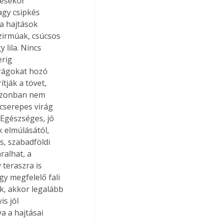
lésekor 
gy csipkés 
a hajtások 
zirmúak, csúcsos 
lila. Nincs 
rig 
irágokat hozó 
tják a tövet, 
 azonban nem 
cserepes virág 
 Egészséges, jó 
 elmúlásától, 
s, szabadföldi 
ralhat, a 
 teraszra is 
gy megfelelő fali 
k, akkor legalább 
s jól 
a a hajtásai 