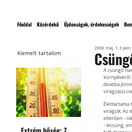
Főoldal
Közérdekű
Újdonságok, érdekességek
Bem
2008. máj. 1.
3 perc
Csüng
Kiemelt tartalom
A csüngő har
környékéről 
divatba jönni
virágzású cs
Élettartama 
virágzik. Az 
eltérően - n
- lecsüng, e
Extrém hőség: 7