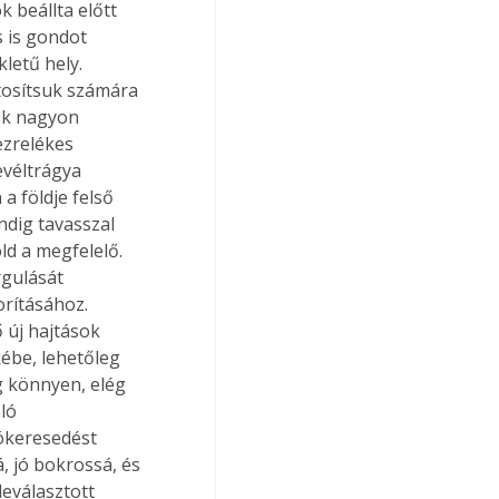
 beállta előtt 
s is gondot 
letű hely. 
tosítsuk számára 
ak nagyon 
ezrelékes 
véltrágya 
a földje felső 
indig tavasszal 
ld a megfelelő. 
rgulását 
orításához. 
 új hajtások 
ébe, lehetőleg 
g könnyen, elég 
ló 
ökeresedést 
 jó bokrossá, és 
eválasztott 