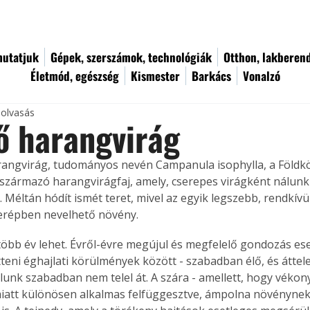
utatjuk
Gépek, szerszámok, technológiák
Otthon, lakberen
Életmód, egészség
Kismester
Barkács
Vonalzó
 olvasás
ő harangvirág
angvirág, tudományos nevén Campanula isophylla, a Földkö
származó harangvirágfaj, amely, cserepes virágként nálunk 
. Méltán hódít ismét teret, mivel az egyik legszebb, rendkív
erépben nevelhető növény.
több év lehet. Évről-évre megújul és megfelelő gondozás e
itteni éghajlati körülmények között - szabadban élő, és áttel
álunk szabadban nem telel át. A szára - amellett, hogy vékon
miatt különösen alkalmas felfüggesztve, ámpolna növénynek,