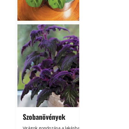
Szobanövények
Virágoskert: k
teraszon, laká
Virágok gondozása a lakásban,