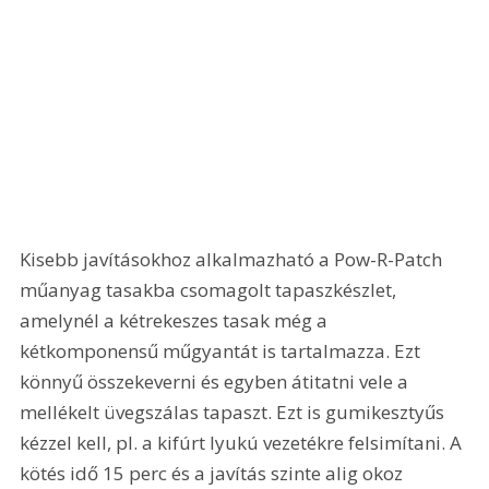
Kisebb javításokhoz alkalmazható a Pow-R-Patch 
műanyag tasakba csomagolt tapaszkészlet, 
amelynél a kétrekeszes tasak még a 
kétkomponensű műgyantát is tartalmazza. Ezt 
könnyű összekeverni és egyben átitatni vele a 
mellékelt üvegszálas tapaszt. Ezt is gumikesztyűs 
kézzel kell, pl. a kifúrt lyukú vezetékre felsimítani. A 
kötés idő 15 perc és a javítás szinte alig okoz 