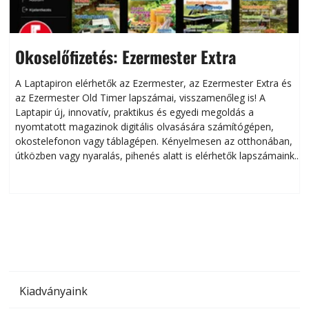
Okoselőfizetés: Ezermester Extra
A Laptapiron elérhetők az Ezermester, az Ezermester Extra és
az Ezermester Old Timer lapszámai, visszamenőleg is! A
Laptapir új, innovatív, praktikus és egyedi megoldás a
L
nyomtatott magazinok digitális olvasására számítógépen,
okostelefonon vagy táblagépen. Kényelmesen az otthonában,
útközben vagy nyaralás, pihenés alatt is elérhetők lapszámaink.
ú
Bárhol, bármikor, akár külföldön élve vagy dolgozva is
B
olvashatók az Ezermester lapszámai. A Laptapir kényelmes
megoldás, mert: – t
Kiadványaink