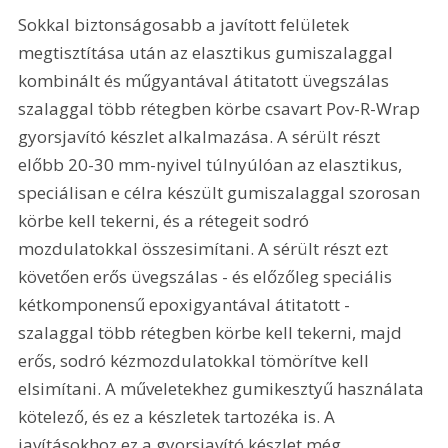
Sokkal biztonságosabb a javított felületek 
megtisztítása után az elasztikus gumiszalaggal 
kombinált és műgyantával átitatott üvegszálas 
szalaggal több rétegben körbe csavart Pov-R-Wrap 
gyorsjavító készlet alkalmazása. A sérült részt 
előbb 20-30 mm-nyivel túlnyúlóan az elasztikus, 
speciálisan e célra készült gumiszalaggal szorosan 
körbe kell tekerni, és a rétegeit sodró 
mozdulatokkal összesimítani. A sérült részt ezt 
követően erős üvegszálas - és előzőleg speciális 
kétkomponensű epoxigyantával átitatott - 
szalaggal több rétegben körbe kell tekerni, majd 
erős, sodró kézmozdulatokkal tömörítve kell 
elsimítani. A műveletekhez gumikesztyű használata 
kötelező, és ez a készletek tartozéka is. A 
javításokhoz ez a gyorsjavító készlet még 