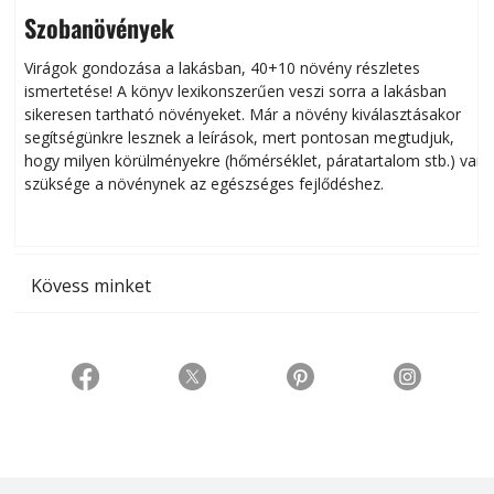
Szobanövények
Virágok gondozása a lakásban, 40+10 növény részletes
ismertetése! A könyv lexikonszerűen veszi sorra a lakásban
s
sikeresen tart­ha­tó növényeket. Már a növény kiválasztásakor
h
segítségünkre lesznek a leírások, mert pontosan megtudjuk,
k
hogy milyen körülményekre (hőmérséklet, páratartalom stb.) van
szüksége a növénynek az egészséges fejlődéshez.
t
Kövess minket