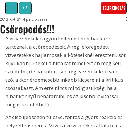
FELIRATKOZÁS
2013. okt. 31.
4 perc olvasás
Csőrepedés!!!
A vízvezetékek nagyon kellemetlen hibái közé 
tartoznak a csőrepedések. A régi elöregedett 
vízvezetékek hajlamosak a kötéseiknél ereszteni, sőt 
kilyukadni. Ezeket a hibákat minél előbb meg kell 
szüntetni, de ha különösen régi vezetékekről van 
szó, akkor érdemesebb inkább kicserélni a kritikus 
csőszakaszt. Ám erre nincs mindig szükség, ha a 
hibát könnyű behatárolni, és az kisebb javítással 
meg is szüntethető.
Az első ijedségen túlesve, fontos a gyors reakció és 
helyzetfelismerés. Mivel a vízvezetékek általában a 