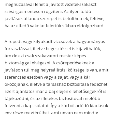
meghúzásával lehet a javított vezetékszakaszt 
szivárgásmentesen rögzíteni. Az ilyen toldó 
javítások állandó szerepet is betölthetnek, feltéve, 
ha az elfedő vakolat felettük síkban eldolgozható.
A repedt vagy kilyukadt vízcsövek a hagyományos 
forrasztással, illetve hegesztéssel is kijavíthatók, 
ám de ezt csak szakavatott mester képes 
biztonsággal elvégezni. A csőrepedéseknek a 
javításon túl még helyreállítási költsége is van, amit 
szerencsés esetben vagy a saját, vagy a kár 
okozójának, illetve a társasház biztosítása fedezhet. 
Ezért ajánlatos már a baj elején e lehetőségekről is 
tájékozódni, és az illetékes biztosítóval mielőbb 
felvenni a kapcsolatot. Így a kárból adódó kiadások 
egy része megtérülhet, ami ugyan nem mindig 