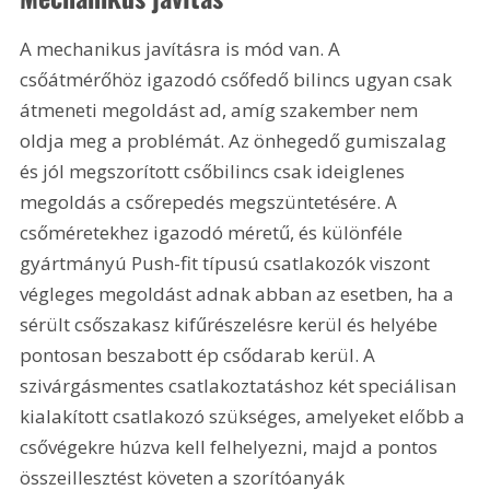
A mechanikus javításra is mód van. A 
csőátmérőhöz igazodó csőfedő bilincs ugyan csak 
átmeneti megoldást ad, amíg szakember nem 
oldja meg a problémát. Az önhegedő gumiszalag 
és jól megszorított csőbilincs csak ideiglenes 
megoldás a csőrepedés megszüntetésére. A 
csőméretekhez igazodó méretű, és különféle 
gyártmányú Push-fit típusú csatlakozók viszont 
végleges megoldást adnak abban az esetben, ha a 
sérült csőszakasz kifűrészelésre kerül és helyébe 
pontosan beszabott ép csődarab kerül. A 
szivárgásmentes csatlakoztatáshoz két speciálisan 
kialakított csatlakozó szükséges, amelyeket előbb a 
csővégekre húzva kell felhelyezni, majd a pontos 
összeillesztést követen a szorítóanyák 