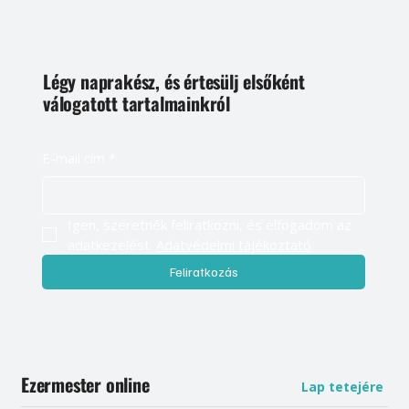
Légy naprakész, és értesülj elsőként
válogatott tartalmainkról
E-mail cím
*
Igen, szeretnék feliratkozni, és elfogadom az 
adatkezelést. 
Adatvédelmi tájékoztató
Feliratkozás
Ezermester online
Lap tetejére