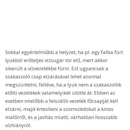
Sokkal egyértelműbb a helyzet, ha pl. egy falba fúrt 
lyukból erőteljes vízsugár tör elő, mert akkor 
sikerült a vízvezetékbe fúrni. Ezt ugyancsak a 
szakaszoló csap elzárásával lehet azonnal 
megszüntetni, feltéve, ha a lyuk nem a szakaszolók 
előtti vezetékek valamelyikét ütötte át. Ebben az 
esetben mielőbb a felszálló vezeték főcsapját kell 
elzárni, majd értesíteni a szomszédokat a kínos 
malőrről, és a javítás miatti, várhatóan hosszabb 
vízhiányról.