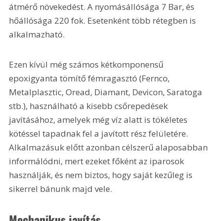
átmérő növekedést. A nyomásállósága 7 Bar, és 
hőállósága 220 fok. Esetenként több rétegben is 
alkalmazható.
Ezen kívül még számos kétkomponensű 
epoxigyanta tömítő fémragasztó (Fernco, 
Metalplasztic, Oread, Diamant, Devicon, Saratoga 
stb.), használható a kisebb csőrepedések 
javításához, amelyek még víz alatt is tökéletes 
kötéssel tapadnak fel a javított rész felületére. 
Alkalmazásuk előtt azonban célszerű alaposabban 
informálódni, mert ezeket főként az iparosok 
használják, és nem biztos, hogy saját kezűleg is 
sikerrel bánunk majd vele. 
Mechanikus javítás