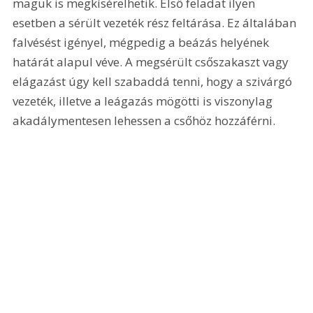
maguk is megkísérelhetik. Első feladat ilyen 
esetben a sérült vezeték rész feltárása. Ez általában 
falvésést igényel, mégpedig a beázás helyének 
határát alapul véve. A megsérült csőszakaszt vagy 
elágazást úgy kell szabaddá tenni, hogy a szivárgó 
vezeték, illetve a leágazás mögötti is viszonylag 
akadálymentesen lehessen a csőhöz hozzáférni. 