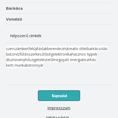
Barkács
Vonalzó
Népszerű címkék
szerszám
kert
felújítás
lakberendezés
kreatív ötlet
barkácsolás
bútor
víz
fűtés
szerkesztőség
elektronika
hasznos tippek
dísznövény
hőszigetelés
tető
megújuló energia
tisztítás
kerti munka
beton
nyár
Kapcsolat
Impresszum
Médiaajánlat