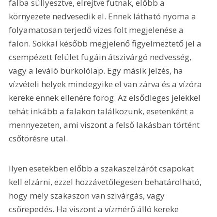
falba süllyesztve, elrejtve futnak, előbb a 
környezete nedvesedik el. Ennek látható nyoma a 
folyamatosan terjedő vizes folt megjelenése a 
falon. Sokkal később megjelenő figyelmeztető jel a 
csempézett felület fugáin átszivárgó nedvesség, 
vagy a leváló burkolólap. Egy másik jelzés, ha 
vízvételi helyek mindegyike el van zárva és a vízóra 
kereke ennek ellenére forog. Az elsődleges jelekkel 
tehát inkább a falakon találkozunk, esetenként a 
mennyezeten, ami viszont a felső lakásban történt 
csőtörésre utal.
Ilyen esetekben előbb a szakaszelzárót csapokat 
kell elzárni, ezzel hozzávetőlegesen behatárolható, 
hogy mely szakaszon van szivárgás, vagy 
csőrepedés. Ha viszont a vízmérő álló kereke 