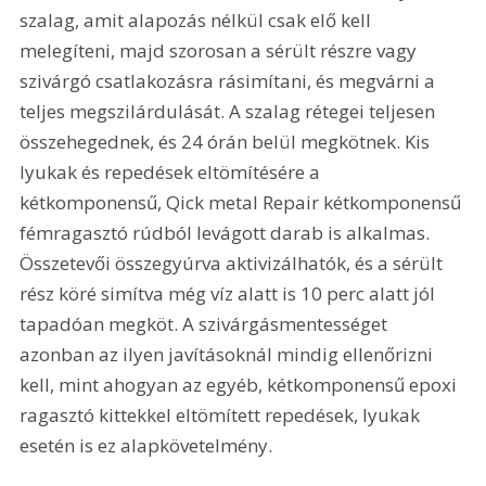
szalag, amit alapozás nélkül csak elő kell 
melegíteni, majd szorosan a sérült részre vagy 
szivárgó csatlakozásra rásimítani, és megvárni a 
teljes megszilárdulását. A szalag rétegei teljesen 
összehegednek, és 24 órán belül megkötnek. Kis 
lyukak és repedések eltömítésére a 
kétkomponensű, Qick metal Repair kétkomponensű 
fémragasztó rúdból levágott darab is alkalmas. 
Összetevői összegyúrva aktivizálhatók, és a sérült 
rész köré simítva még víz alatt is 10 perc alatt jól 
tapadóan megköt. A szivárgásmentességet 
azonban az ilyen javításoknál mindig ellenőrizni 
kell, mint ahogyan az egyéb, kétkomponensű epoxi 
ragasztó kittekkel eltömített repedések, lyukak 
esetén is ez alapkövetelmény. 