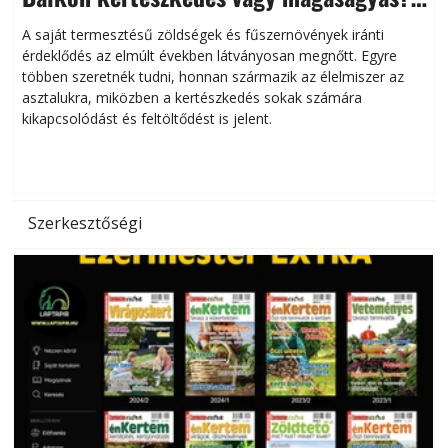
Helytakarékos kertészkedés
A saját termesztésű zöldségek és fűszernövények iránti
érdeklődés az elmúlt években látványosan megnőtt. Egyre
többen szeretnék tudni, honnan származik az élelmiszer az
l
asztalukra, miközben a kertészkedés sokak számára
kikapcsolódást és feltöltődést is jelent.
é
d
Szerkesztőségi