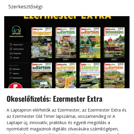
Szerkesztőségi
Okoselőfizetés: Ezermester Extra
A Laptapiron elérhetők az Ezermester, az Ezermester Extra és
az Ezermester Old Timer lapszámai, visszamenőleg is! A
Laptapir új, innovatív, praktikus és egyedi megoldás a
L
nyomtatott magazinok digitális olvasására számítógépen,