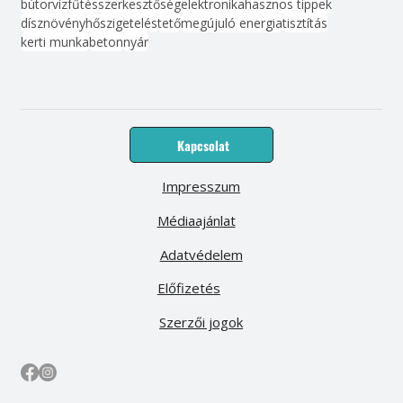
bútor
víz
fűtés
szerkesztőség
elektronika
hasznos tippek
dísznövény
hőszigetelés
tető
megújuló energia
tisztítás
kerti munka
beton
nyár
Kapcsolat
Impresszum
Médiaajánlat
Adatvédelem
Előfizetés
Szerzői jogok