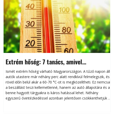
Extrém hőség: 7 tanács, amivel
megóvhatjuk autónkat a nyári károktól
Ismét extrém hőség várható Magyarországon. A tűző napon álló
autók utastere már néhány perc alatt rendkívül felmelegszik, és
rövid időn belül akár a 60-70 °C-ot is megközelítheti. Ez nemcsak
n
a beszállást teszi kellemetlenné, hanem az autó állapotára és a
benne hagyott tárgyakra is káros hatással lehet. Néhány
egyszerű óvintézkedéssel azonban jelentősen csökkenthetjük a
hőség káros hatásait.
l