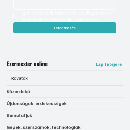
Igen, szeretnék feliratkozni, és elfogadom az 
adatkezelést. 
Adatvédelmi tájékoztató
Feliratkozás
Ezermester online
Lap tetejére
Rovatok
Közérdekű
Újdonságok, érdekességek
Bemutatjuk
Gépek, szerszámok, technológiák