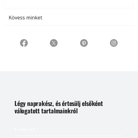
t
Kövess minket
Légy naprakész, és értesülj elsőként
válogatott tartalmainkról
E-mail cím
*