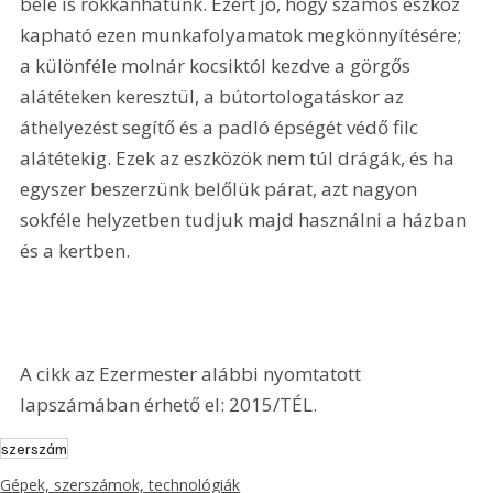
bele is rokkanhatunk. Ezért jó, hogy számos eszköz 
kapható ezen munkafolyamatok megkönnyítésére; 
a különféle molnár kocsiktól kezdve a görgős 
alátéteken keresztül, a bútortologatáskor az 
áthelyezést segítő és a padló épségét védő filc 
alátétekig. Ezek az eszközök nem túl drágák, és ha 
egyszer beszerzünk belőlük párat, azt nagyon 
sokféle helyzetben tudjuk majd használni a házban 
és a kertben.
A cikk az Ezermester alábbi nyomtatott 
lapszámában érhető el: 2015/TÉL.
szerszám
Gépek, szerszámok, technológiák