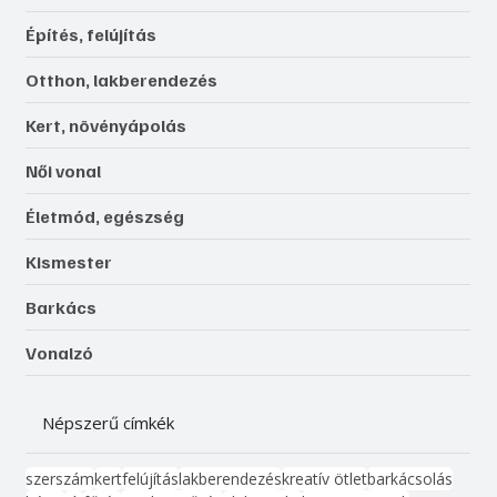
Építés, felújítás
Otthon, lakberendezés
Kert, növényápolás
Női vonal
Életmód, egészség
Kismester
Barkács
Vonalzó
Népszerű címkék
szerszám
kert
felújítás
lakberendezés
kreatív ötlet
barkácsolás