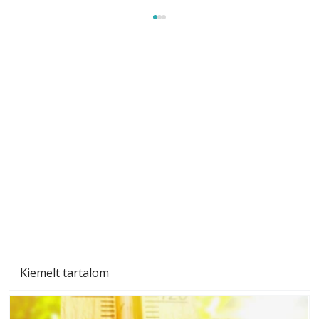
A varrógép és a varrás
Kiemelt tartalom