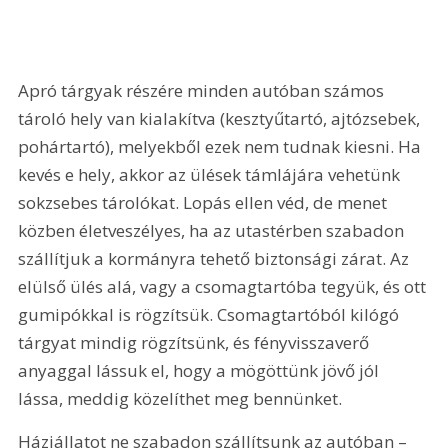
Apró tárgyak részére minden autóban számos 
tároló hely van kialakítva (kesztyűtartó, ajtózsebek, 
pohártartó), melyekből ezek nem tudnak kiesni. Ha 
kevés e hely, akkor az ülések támlájára vehetünk 
sokzsebes tárolókat. Lopás ellen véd, de menet 
közben életveszélyes, ha az utastérben szabadon 
szállítjuk a kormányra tehető biztonsági zárat. Az 
elülső ülés alá, vagy a csomagtartóba tegyük, és ott 
gumipókkal is rögzítsük. Csomagtartóból kilógó 
tárgyat mindig rögzítsünk, és fényvisszaverő 
anyaggal lássuk el, hogy a mögöttünk jövő jól 
lássa, meddig közelíthet meg bennünket.
Háziállatot ne szabadon szállítsunk az autóban – 