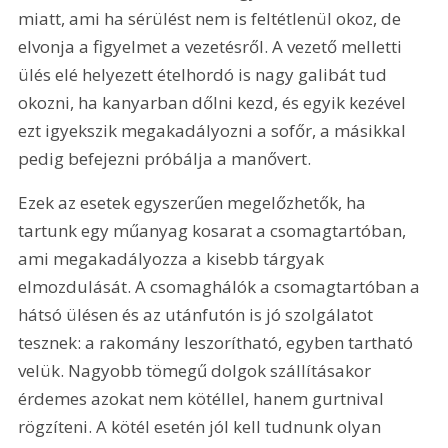
miatt, ami ha sérülést nem is feltétlenül okoz, de 
elvonja a figyelmet a vezetésről. A vezető melletti 
ülés elé helyezett ételhordó is nagy galibát tud 
okozni, ha kanyarban dőlni kezd, és egyik kezével 
ezt igyekszik megakadályozni a sofőr, a másikkal 
pedig befejezni próbálja a manővert.
Ezek az esetek egyszerűen megelőzhetők, ha 
tartunk egy műanyag kosarat a csomagtartóban, 
ami megakadályozza a kisebb tárgyak 
elmozdulását. A csomaghálók a csomagtartóban a 
hátsó ülésen és az utánfutón is jó szolgálatot 
tesznek: a rakomány leszorítható, egyben tartható 
velük. Nagyobb tömegű dolgok szállításakor 
érdemes azokat nem kötéllel, hanem gurtnival 
rögzíteni. A kötél esetén jól kell tudnunk olyan 