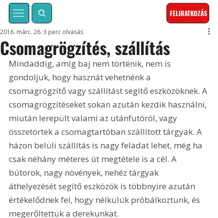
FELIRATKOZÁS
2016. márc. 26.
3 perc olvasás
Csomagrögzítés, szállítás
Mindaddig, amíg baj nem történik, nem is 
gondoljuk, hogy hasznát vehetnénk a 
csomagrögzítő vagy szállítást segítő eszközöknek. A 
csomagrögzítéseket sokan azután kezdik használni, 
miután lerepült valami az utánfutóról, vagy 
összetörtek a csomagtartóban szállított tárgyak. A 
házon belüli szállítás is nagy feladat lehet, még ha 
csak néhány méteres út megtétele is a cél. A 
bútorok, nagy növények, nehéz tárgyak 
áthelyezését segítő eszközök is többnyire azután 
értékelődnek fel, hogy nélkülük próbálkoztunk, és 
megerőltettük a derekunkat.