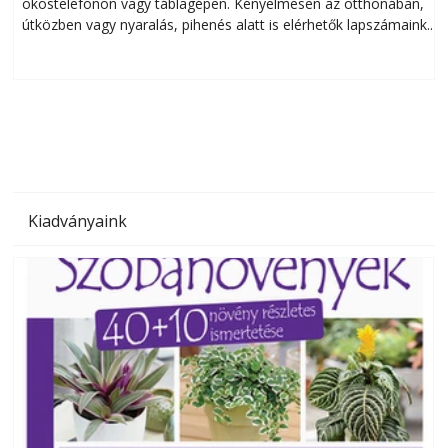
okostelefonon vagy táblagépen. Kényelmesen az otthonában,
útközben vagy nyaralás, pihenés alatt is elérhetők lapszámaink.
ú
Bárhol, bármikor, akár külföldön élve vagy dolgozva is
B
olvashatók az Ezermester lapszámai. A Laptapir kényelmes
megoldás, mert: – t
Kiadványaink