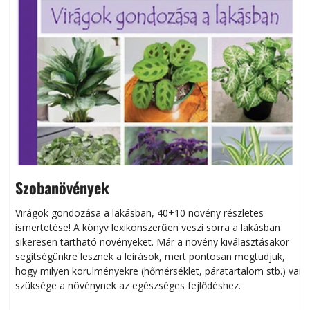
Szobanövények
Virágok gondozása a lakásban, 40+10 növény részletes
ismertetése! A könyv lexikonszerűen veszi sorra a lakásban
s
sikeresen tart­ha­tó növényeket. Már a növény kiválasztásakor
h
segítségünkre lesznek a leírások, mert pontosan megtudjuk,
k
hogy milyen körülményekre (hőmérséklet, páratartalom stb.) van
szüksége a növénynek az egészséges fejlődéshez.