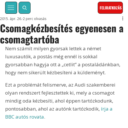
FELIRATKOZÁS
2015. ápr. 26.
2 perc olvasás
Csomagkézbesítés egyenesen a
csomagtartóba
Nem számít milyen gyorsak lettek a német 
luxusautók, a postás még ennél is sokkal 
gyorsabban hagyja ott a „cetlit” a postaládánkban, 
hogy nem sikerült kézbesíteni a küldeményt.
Ezt a problémát felismerve, az Audi szakemberei 
olyan rendszert fejlesztettek ki, mely a csomagot 
mindig oda kézbesíti, ahol éppen tartózkodunk, 
pontosabban, ahol az autónk tartózkodik, 
írja a 
BBC autós rovata
.