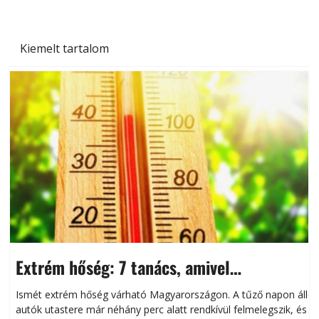
Kiemelt tartalom
Extrém hőség: 7 tanács, amivel
megóvhatjuk autónkat a nyári károktól
Ismét extrém hőség várható Magyarországon. A tűző napon álló
autók utastere már néhány perc alatt rendkívül felmelegszik, és