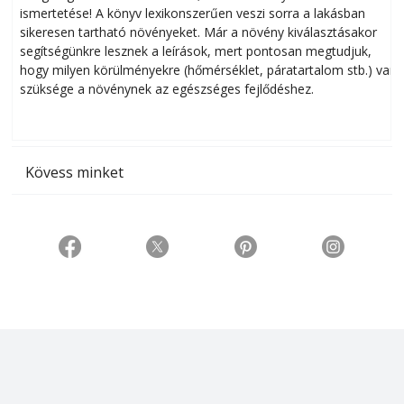
ismertetése! A könyv lexikonszerűen veszi sorra a lakásban
s
sikeresen tart­ha­tó növényeket. Már a növény kiválasztásakor
h
segítségünkre lesznek a leírások, mert pontosan megtudjuk,
k
hogy milyen körülményekre (hőmérséklet, páratartalom stb.) van
szüksége a növénynek az egészséges fejlődéshez.
t
Kövess minket