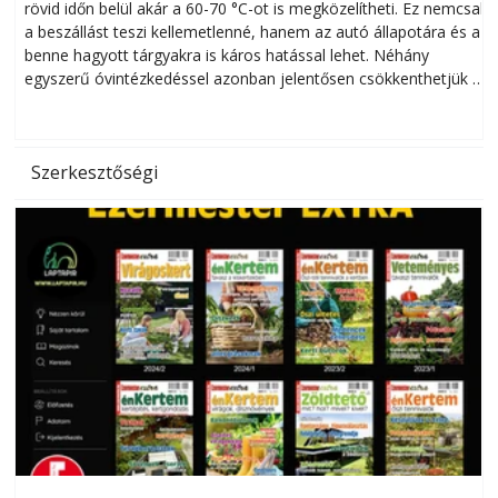
rövid időn belül akár a 60-70 °C-ot is megközelítheti. Ez nemcsak
n
a beszállást teszi kellemetlenné, hanem az autó állapotára és a
benne hagyott tárgyakra is káros hatással lehet. Néhány
egyszerű óvintézkedéssel azonban jelentősen csökkenthetjük a
hőség káros hatásait.
l
Szerkesztőségi