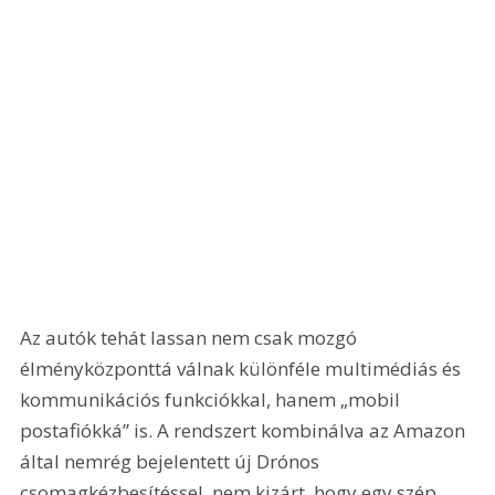
Az autók tehát lassan nem csak mozgó 
élményközponttá válnak különféle multimédiás és 
kommunikációs funkciókkal, hanem „mobil 
postafiókká” is. A rendszert kombinálva az Amazon 
által nemrég bejelentett új Drónos 
csomagkézbesítéssel, nem kizárt, hogy egy szép 