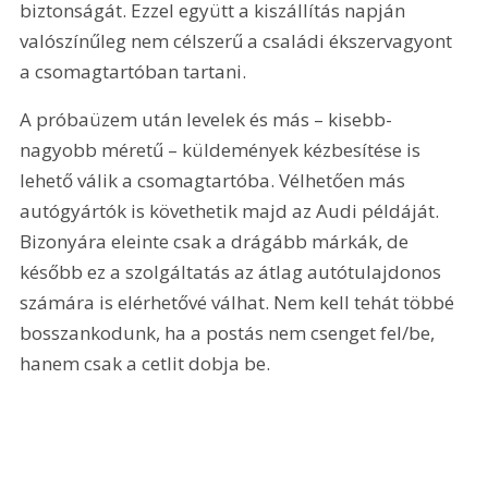
biztonságát. Ezzel együtt a kiszállítás napján 
valószínűleg nem célszerű a családi ékszervagyont 
a csomagtartóban tartani.
A próbaüzem után levelek és más – kisebb-
nagyobb méretű – küldemények kézbesítése is 
lehető válik a csomagtartóba. Vélhetően más 
autógyártók is követhetik majd az Audi példáját. 
Bizonyára eleinte csak a drágább márkák, de 
később ez a szolgáltatás az átlag autótulajdonos 
számára is elérhetővé válhat. Nem kell tehát többé 
bosszankodunk, ha a postás nem csenget fel/be, 
hanem csak a cetlit dobja be.