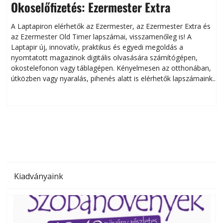
Okoselőfizetés: Ezermester Extra
A Laptapiron elérhetők az Ezermester, az Ezermester Extra és
az Ezermester Old Timer lapszámai, visszamenőleg is! A
Laptapir új, innovatív, praktikus és egyedi megoldás a
L
nyomtatott magazinok digitális olvasására számítógépen,
okostelefonon vagy táblagépen. Kényelmesen az otthonában,
útközben vagy nyaralás, pihenés alatt is elérhetők lapszámaink.
ú
Bárhol, bármikor, akár külföldön élve vagy dolgozva is
B
olvashatók az Ezermester lapszámai. A Laptapir kényelmes
megoldás, mert: – t
Kiadványaink