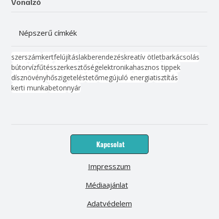
Vonalzó
Népszerű címkék
szerszám
kert
felújítás
lakberendezés
kreatív ötlet
barkácsolás
bútor
víz
fűtés
szerkesztőség
elektronika
hasznos tippek
dísznövény
hőszigetelés
tető
megújuló energia
tisztítás
kerti munka
beton
nyár
Kapcsolat
Impresszum
Médiaajánlat
Adatvédelem