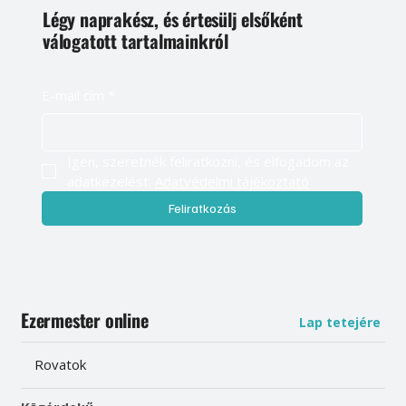
Légy naprakész, és értesülj elsőként
válogatott tartalmainkról
E-mail cím
*
Igen, szeretnék feliratkozni, és elfogadom az 
adatkezelést. 
Adatvédelmi tájékoztató
Feliratkozás
Ezermester online
Lap tetejére
Rovatok