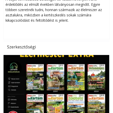
érdeklődés az elmúlt években látványosan megnőtt. Egyre
többen szeretnék tudni, honnan származik az élelmiszer az
l
asztalukra, miközben a kertészkedés sokak számára
kikapcsolódást és feltöltődést is jelent.
é
d
Szerkesztőségi