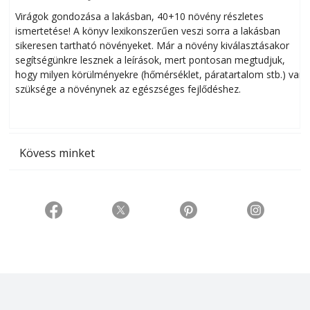
Virágok gondozása a lakásban, 40+10 növény részletes
ismertetése! A könyv lexikonszerűen veszi sorra a lakásban
s
sikeresen tart­ha­tó növényeket. Már a növény kiválasztásakor
h
segítségünkre lesznek a leírások, mert pontosan megtudjuk,
k
hogy milyen körülményekre (hőmérséklet, páratartalom stb.) van
szüksége a növénynek az egészséges fejlődéshez.
t
Kövess minket