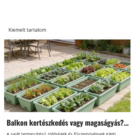
Kiemelt tartalom
Balkon kertészkedés vagy magaságyás?
Helytakarékos kertészkedés
A saját termesztésű zöldségek és fűszernövények iránti