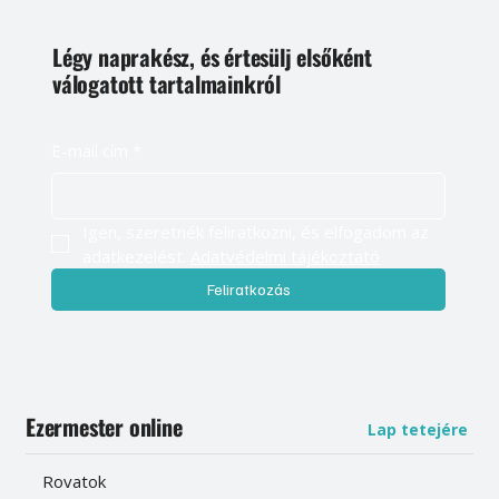
Légy naprakész, és értesülj elsőként
válogatott tartalmainkról
E-mail cím
*
Igen, szeretnék feliratkozni, és elfogadom az 
adatkezelést. 
Adatvédelmi tájékoztató
Feliratkozás
Ezermester online
Lap tetejére
Rovatok