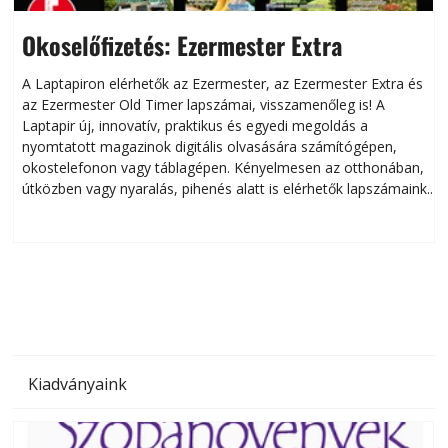
Okoselőfizetés: Ezermester Extra
A Laptapiron elérhetők az Ezermester, az Ezermester Extra és
az Ezermester Old Timer lapszámai, visszamenőleg is! A
Laptapir új, innovatív, praktikus és egyedi megoldás a
L
nyomtatott magazinok digitális olvasására számítógépen,
okostelefonon vagy táblagépen. Kényelmesen az otthonában,
útközben vagy nyaralás, pihenés alatt is elérhetők lapszámaink.
ú
Bárhol, bármikor, akár külföldön élve vagy dolgozva is
B
olvashatók az Ezermester lapszámai. A Laptapir kényelmes
megoldás, mert: – t
Kiadványaink