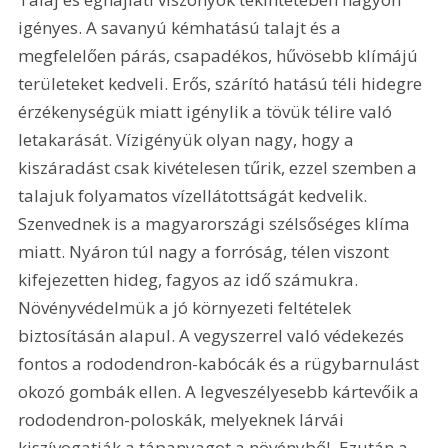
igényes. A savanyú kémhatású talajt és a 
megfelelően párás, csapadékos, hűvösebb klímájú 
területeket kedveli. Erős, szárító hatású téli hidegre 
érzékenységük miatt igénylik a tövük télire való 
letakarását. Vízigényük olyan nagy, hogy a 
kiszáradást csak kivételesen tűrik, ezzel szemben a 
talajuk folyamatos vízellátottságát kedvelik. 
Szenvednek is a magyarországi szélsőséges klíma 
miatt. Nyáron túl nagy a forróság, télen viszont 
kifejezetten hideg, fagyos az idő számukra. 
Növényvédelmük a jó környezeti feltételek 
biztosításán alapul. A vegyszerrel való védekezés 
fontos a rododendron-kabócák és a rügybarnulást 
okozó gombák ellen. A legveszélyesebb kártevőik a 
rododendron-poloskák, melyeknek lárvái 
kiszívogatják a tápanyagot a növényből. Ezután a 