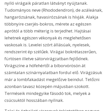
nyíló virágaik páratlan látványt nyújtanak. 
Tudományos neve (Rhododendron), de azáleának, 
hangarózsának, havasirózsának is hívják. Alakja 
többnyire cserjés-bokros, mérete az egészen 
aprótól a több méterig is terjedhet. Hajtásai 
lehetnek egészen vékonyak és meglehetősen 
vaskosak is. Levelei szórt állásúak, nyelesek, 
rendszerint ép szélűek. Virágai bokrétaszerűen, 
fürtösen illetve sátorvirágzatban fejlődnek. 
Virágszíne a hófehértől a bíborvörösön át 
számtalan színárnyalatban fordul elő. Virágzásuk 
már a lombfakadást megelőzve beindul. Tetőzni 
azonban tavasz közepén májusban szokott. 
Terméseik mindegyike fásodó tok, melyek a 
csúcsuktól hosszában nyílnak. 
Talaj és éghajlati viszonyok tekintetében nagyon 