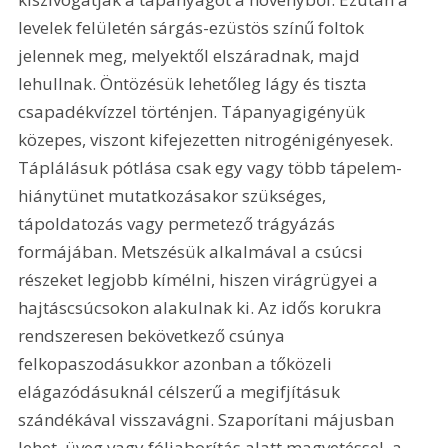
levelek felületén sárgás-ezüstös színű foltok 
jelennek meg, melyektől elszáradnak, majd 
lehullnak. Öntözésük lehetőleg lágy és tiszta 
csapadékvízzel történjen. Tápanyagigényük 
közepes, viszont kifejezetten nitrogénigényesek. 
Táplálásuk pótlása csak egy vagy több tápelem-
hiánytünet mutatkozásakor szükséges, 
tápoldatozás vagy permetező trágyázás 
formájában. Metszésük alkalmával a csúcsi 
részeket legjobb kímélni, hiszen virágrügyei a 
hajtáscsúcsokon alakulnak ki. Az idős korukra 
rendszeresen bekövetkező csúnya 
felkopaszodásukkor azonban a tőközeli 
elágazódásuknál célszerű a megifjításuk 
szándékával visszavágni. Szaporítani májusban 
lehet, üveg vagy fóliaborítás alatt magvetéssel, a 