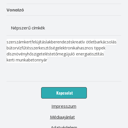
Vonalzó
Népszerű címkék
szerszám
kert
felújítás
lakberendezés
kreatív ötlet
barkácsolás
bútor
víz
fűtés
szerkesztőség
elektronika
hasznos tippek
dísznövény
hőszigetelés
tető
megújuló energia
tisztítás
kerti munka
beton
nyár
Kapcsolat
Impresszum
Médiaajánlat
Adatvédelem