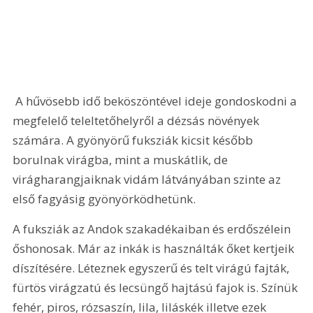
 A hűvösebb idő beköszöntével ideje gondoskodni a 
megfelelő teleltetőhelyről a dézsás növények 
számára. A gyönyörű fuksziák kicsit később 
borulnak virágba, mint a muskátlik, de 
virágharangjaiknak vidám látványában szinte az 
első fagyásig gyönyörködhetünk.
A fuksziák az Andok szakadékaiban és erdőszélein 
őshonosak. Már az inkák is használták őket kertjeik 
díszítésére. Léteznek egyszerű és telt virágú fajták, 
fürtös virágzatú és lecsüngő hajtású fajok is. Színük 
fehér, piros, rózsaszín, lila, liláskék illetve ezek 