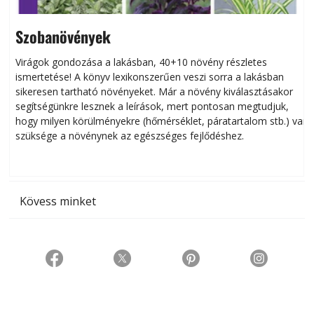
Szobanövények
Virágok gondozása a lakásban, 40+10 növény részletes
ismertetése! A könyv lexikonszerűen veszi sorra a lakásban
s
sikeresen tart­ha­tó növényeket. Már a növény kiválasztásakor
h
segítségünkre lesznek a leírások, mert pontosan megtudjuk,
k
hogy milyen körülményekre (hőmérséklet, páratartalom stb.) van
szüksége a növénynek az egészséges fejlődéshez.
t
Kövess minket