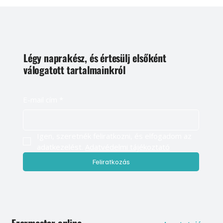
Légy naprakész, és értesülj elsőként
válogatott tartalmainkról
E-mail cím
*
Igen, szeretnék feliratkozni, és elfogadom az 
adatkezelést. 
Adatvédelmi tájékoztató
Feliratkozás