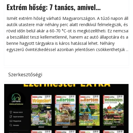
Extrém hőség: 7 tanács, amivel
megóvhatjuk autónkat a nyári károktól
Ismét extrém hőség várható Magyarországon. A tűző napon álló
autók utastere már néhány perc alatt rendkívül felmelegszik, és
rövid időn belül akár a 60-70 °C-ot is megközelítheti. Ez nemcsak
n
a beszállást teszi kellemetlenné, hanem az autó állapotára és a
benne hagyott tárgyakra is káros hatással lehet. Néhány
egyszerű óvintézkedéssel azonban jelentősen csökkenthetjük a
hőség káros hatásait.
l
Szerkesztőségi