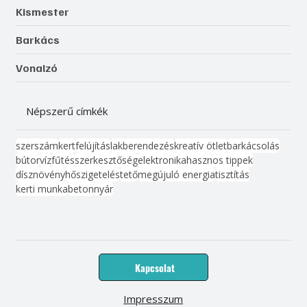
Kismester
Barkács
Vonalzó
Népszerű címkék
szerszám
kert
felújítás
lakberendezés
kreatív ötlet
barkácsolás
bútor
víz
fűtés
szerkesztőség
elektronika
hasznos tippek
dísznövény
hőszigetelés
tető
megújuló energia
tisztítás
kerti munka
beton
nyár
Kapcsolat
Impresszum