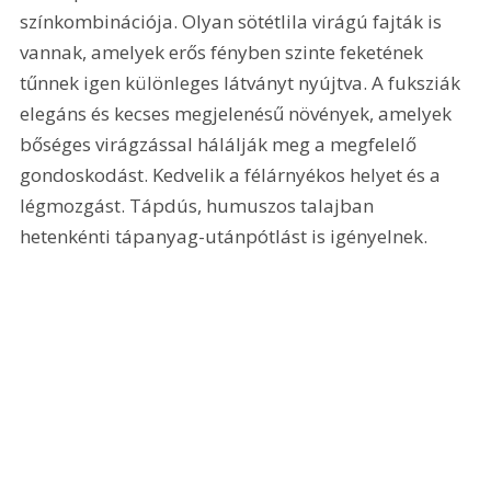
színkombinációja. Olyan sötétlila virágú fajták is 
vannak, amelyek erős fényben szinte feketének 
tűnnek igen különleges látványt nyújtva. A fuksziák 
elegáns és kecses megjelenésű növények, amelyek 
bőséges virágzással hálálják meg a megfelelő 
gondoskodást. Kedvelik a félárnyékos helyet és a 
légmozgást. Tápdús, humuszos talajban 
hetenkénti tápanyag-utánpótlást is igényelnek. 