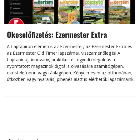
Okoselőfizetés: Ezermester Extra
A Laptapiron elérhetők az Ezermester, az Ezermester Extra és
az Ezermester Old Timer lapszámai, visszamenőleg is! A
Laptapir új, innovatív, praktikus és egyedi megoldás a
L
nyomtatott magazinok digitális olvasására számítógépen,
okostelefonon vagy táblagépen. Kényelmesen az otthonában,
útközben vagy nyaralás, pihenés alatt is elérhetők lapszámaink.
ú
Bárhol, bármikor, akár külföldön élve vagy dolgozva is
B
olvashatók az Ezermester lapszámai. A Laptapir kényelmes
megoldás, mert: – t