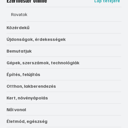
Ezermester online
Lap tetejére
Rovatok
Közérdekű
Újdonságok, érdekességek
Bemutatjuk
Gépek, szerszámok, technológiák
Építés, felújítás
Otthon, lakberendezés
Kert, növényápolás
Női vonal
Életmód, egészség