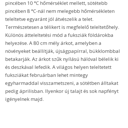
pincében 10 °C hőmérséklet mellett, sötétebb 
pincében 8 °C-nál nem melegebb hőmérsékleten 
teleltetve egyaránt jól átvészelik a telet. 
Természetesen a télikert is megfelelő teleltetőhely. 
Különös átteleltetési mód a fuksziák földárokba 
helyezése. A 80 cm mély árkot, amelyben a 
növényeket beállítják, újságpapírral, bükklombbal 
betakarják. Az árkot szűk nyílású hálóval bélelik ki 
és deszkával lefedik. A világos helyen teleltetett 
fuksziákat februárban lehet mintegy 
egyharmaddal visszametszeni, a sötétben álltakat 
pedig áprilisban. Ilyenkor új talajt és sok napfényt 
igényelnek majd. 