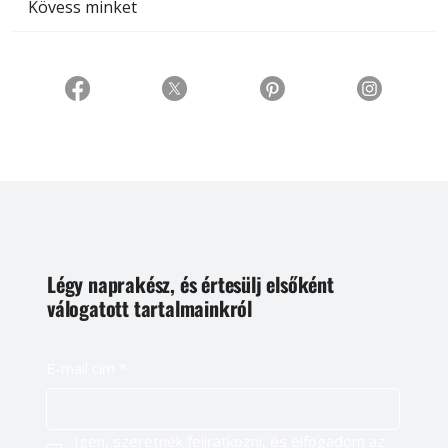
Kövess minket
Légy naprakész, és értesülj elsőként
válogatott tartalmainkról
E-mail cím
*
Igen, szeretnék feliratkozni, és elfogadom az 