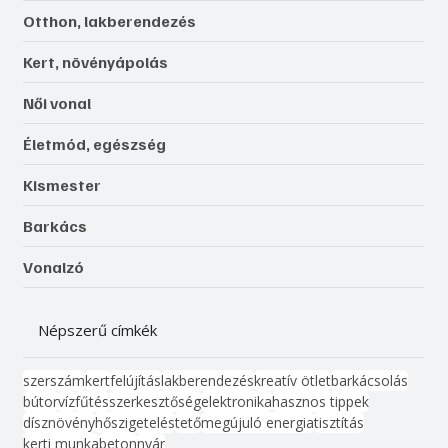
Otthon, lakberendezés
Kert, növényápolás
Női vonal
Életmód, egészség
Kismester
Barkács
Vonalzó
Népszerű címkék
szerszám
kert
felújítás
lakberendezés
kreatív ötlet
barkácsolás
bútor
víz
fűtés
szerkesztőség
elektronika
hasznos tippek
dísznövény
hőszigetelés
tető
megújuló energia
tisztítás
kerti munka
beton
nyár