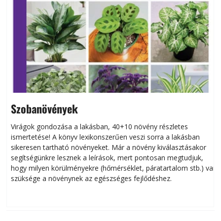
Szobanövények
Virágok gondozása a lakásban, 40+10 növény részletes
ismertetése! A könyv lexikonszerűen veszi sorra a lakásban
s
sikeresen tart­ha­tó növényeket. Már a növény kiválasztásakor
h
segítségünkre lesznek a leírások, mert pontosan megtudjuk,
k
hogy milyen körülményekre (hőmérséklet, páratartalom stb.) van
szüksége a növénynek az egészséges fejlődéshez.
t