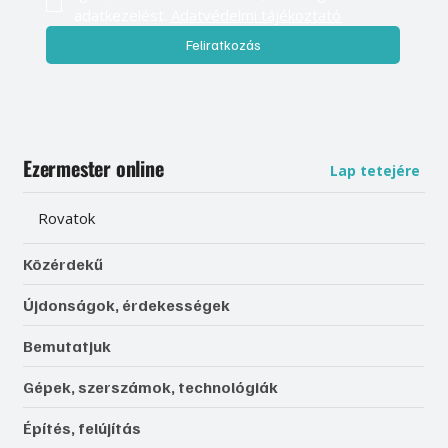
adatkezelést. 
Adatvédelmi tájékoztató
Feliratkozás
Ezermester online
Lap tetejére
Rovatok
Közérdekű
Újdonságok, érdekességek
Bemutatjuk
Gépek, szerszámok, technológiák
Építés, felújítás