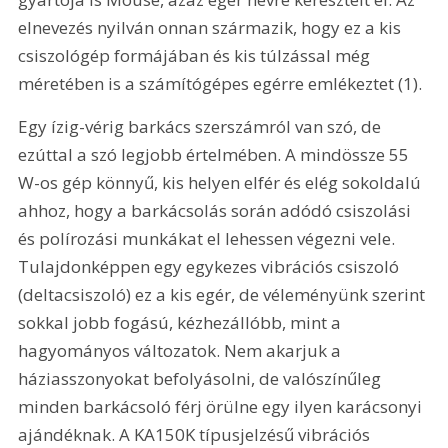
elnevezés nyilván onnan származik, hogy ez a kis 
csiszológép formájában és kis túlzással még 
méretében is a számítógépes egérre emlékeztet (1). 
Egy ízig-vérig barkács szerszámról van szó, de 
ezúttal a szó legjobb értelmében. A mindössze 55 
W-os gép könnyű, kis helyen elfér és elég sokoldalú 
ahhoz, hogy a barkácsolás során adódó csiszolási 
és polírozási munkákat el lehessen végezni vele. 
Tulajdonképpen egy egykezes vibrációs csiszoló 
(deltacsiszoló) ez a kis egér, de véleményünk szerint 
sokkal jobb fogású, kézhezállóbb, mint a 
hagyományos változatok. Nem akarjuk a 
háziasszonyokat befolyásolni, de valószínűleg 
minden barkácsoló férj örülne egy ilyen karácsonyi 
ajándéknak. A KA150K típusjelzésű vibrációs 