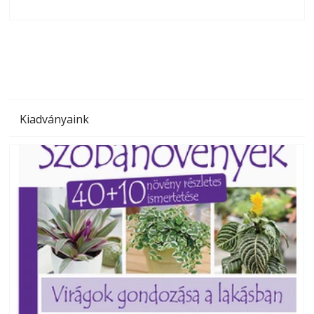
olvashatók az Ezermester lapszámai. A Laptapir kényelmes
megoldás, mert: – t
Kiadványaink