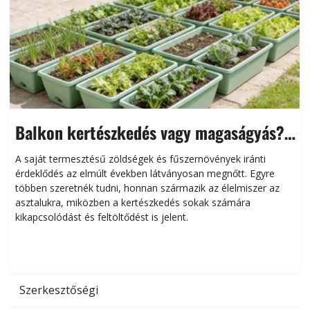
Balkon kertészkedés vagy magaságyás?
Helytakarékos kertészkedés
A saját termesztésű zöldségek és fűszernövények iránti
érdeklődés az elmúlt években látványosan megnőtt. Egyre
többen szeretnék tudni, honnan származik az élelmiszer az
l
asztalukra, miközben a kertészkedés sokak számára
kikapcsolódást és feltöltődést is jelent.
é
d
Szerkesztőségi