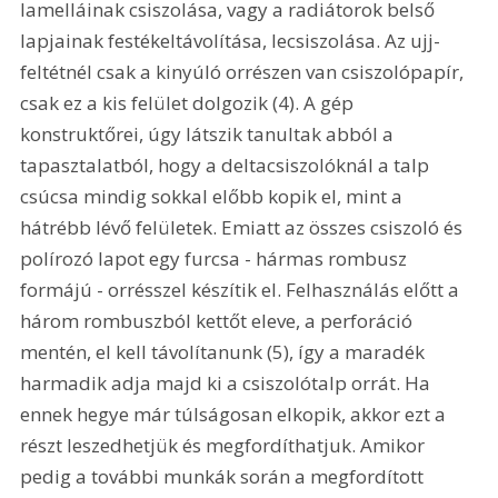
lamelláinak csiszolása, vagy a radiátorok belső 
lapjainak festékeltávolítása, lecsiszolása. Az ujj-
feltétnél csak a kinyúló orrészen van csiszolópapír, 
csak ez a kis felület dolgozik (4). A gép 
konstruktőrei, úgy látszik tanultak abból a 
tapasztalatból, hogy a deltacsiszolóknál a talp 
csúcsa mindig sokkal előbb kopik el, mint a 
hátrébb lévő felületek. Emiatt az összes csiszoló és 
polírozó lapot egy furcsa - hármas rombusz 
formájú - orrésszel készítik el. Felhasználás előtt a 
három rombuszból kettőt eleve, a perforáció 
mentén, el kell távolítanunk (5), így a maradék 
harmadik adja majd ki a csiszolótalp orrát. Ha 
ennek hegye már túlságosan elkopik, akkor ezt a 
részt leszedhetjük és megfordíthatjuk. Amikor 
pedig a további munkák során a megfordított 