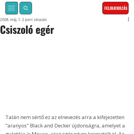
FELIRATKOZÁS
2008. máj. 1.
2 perc olvasás
Csiszoló egér
Talán nem sértő ez az elnevezés arra a kifejezetten 
"aranyos" Black and Decker újdonságra, amelyet a 
gyártója is Mouse, azaz egér névre keresztelt el. Az 