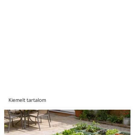
A varrógép és a varrás
Kiemelt tartalom