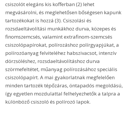
csiszolót elegáns kis kofferban (2) lehet 
megvásárolni, és meglehetősen bőségesen kapunk 
tartozékokat is hozzá (3). Csiszolási és 
rozsdaeltávolítási munkákhoz durva, közepes és 
finomszemcsés, valamint extrafinom-szemcsés 
csiszolópapírokat, polírozáshoz polírgyapjúkat, a 
polírozóanyag felviteléhez habszivacsot, intenzív 
dörzsöléshez, rozsdaeltávolításhoz durva 
szörmefeltétet, műanyag polírozásához speciális 
csiszolópapírt. A mai gyakorlatnak megfelelően 
minden tartozék tépőzáras, öntapadós megoldású, 
így egyetlen mozdulattal felhelyezhetők a talpra a 
különböző csiszoló és polírozó lapok. 