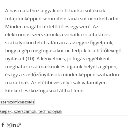
A használathoz a gyakorlott barkácsolóknak 
tulajdonképpen semmiféle tanácsot nem kell adni. 
Minden magától értetődő és egyszerű. Az 
elektromos szerszámokra vonatkozó általános 
szabályokon felül talán arra az egyre figyeljünk, 
hogy a gép megfogásakor ne fedjük le a hűtőlevegő 
nyílásait (10). A kényelmes, jó fogás egyébként 
meghatározza markunk és ujjaink helyét a gépen, 
és így a szellőzőnyílások mindenképpen szabadon 
maradnak. Az előbbi veszély csak valamilyen 
kitekert eszközfogásnál állhat fenn.   
szerszám
csiszolás
Gépek, szerszámok, technológiák