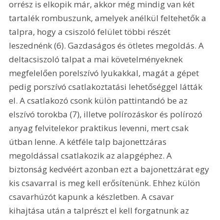
orrész is elkopik már, akkor még mindig van két 
tartalék rombuszunk, amelyek anélkül feltehetők a 
talpra, hogy a csiszoló felület többi részét 
leszednénk (6). Gazdaságos és ötletes megoldás. A 
deltacsiszoló talpat a mai követelményeknek 
megfelelően porelszívó lyukakkal, magát a gépet 
pedig porszívó csatlakoztatási lehetőséggel látták 
el. A csatlakozó csonk külön pattintandó be az 
elszívó torokba (7), illetve polírozáskor és polírozó 
anyag felvitelekor praktikus levenni, mert csak 
útban lenne. A kétféle talp bajonettzáras 
megoldással csatlakozik az alapgéphez. A 
biztonság kedvéért azonban ezt a bajonettzárat egy 
kis csavarral is meg kell erősítenünk. Ehhez külön 
csavarhúzót kapunk a készletben. A csavar 
kihajtása után a talprészt el kell forgatnunk az 