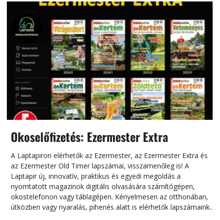
Okoselőfizetés: Ezermester Extra
A Laptapiron elérhetők az Ezermester, az Ezermester Extra és
az Ezermester Old Timer lapszámai, visszamenőleg is! A
Laptapir új, innovatív, praktikus és egyedi megoldás a
L
nyomtatott magazinok digitális olvasására számítógépen,
okostelefonon vagy táblagépen. Kényelmesen az otthonában,
útközben vagy nyaralás, pihenés alatt is elérhetők lapszámaink.
ú
Bárhol, bármikor, akár külföldön élve vagy dolgozva is
B