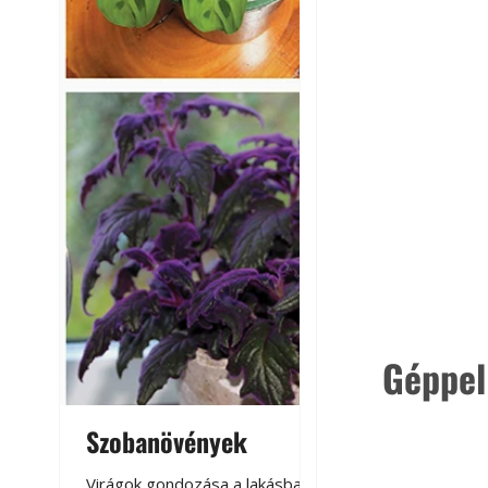
Géppel
Szobanövények
Virágoskert: k
teraszon, laká
Virágok gondozása a lakásban,