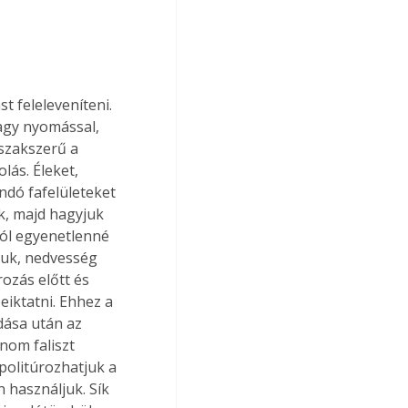
 feleleveníteni. 
agy nyomással, 
szakszerű a 
lás. Éleket, 
ndó fafelületeket 
k, majd hagyjuk 
ból egyenetlenné 
juk, nedvesség 
ozás előtt és 
eiktatni. Ehhez a 
ódása után az 
inom faliszt 
politúrozhatjuk a 
 használjuk. Sík 