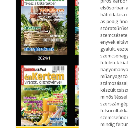
piros karbor
elsősorban 
hátoldalára 
as pedig fin
szóratsűrűsé
szemcsézete,
enyvek eltáv
gyalult, eszt
szemcsenagys
felületek ki
hagyományos
műanyagszöve
számozással, 
készült csis
minősítéssel 
szerszámgép
felsoroltakk
szemcsefinom
mindig feltün