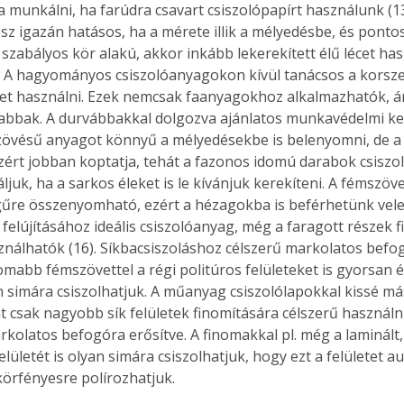
a munkálni, ha farúdra csavart csiszolópapírt használunk (1
sz igazán hatásos, ha a mérete illik a mélyedésbe, és pontosa
szabályos kör alakú, akkor inkább lekerekített élű lécet has
. A hagyományos csiszolóanyagokon kívül tanácsos a korsze
et használni. Ezek nemcsak faanyagokhoz alkalmazhatók, á
bbak. A durvábbakkal dolgozva ajánlatos munkavédelmi kes
 szövésű anyagot könnyű a mélyedésekbe is belenyomni, de a
azért jobban koptatja, tehát a fazonos idomú darabok csiszo
juk, ha a sarkos éleket is le kívánjuk kerekíteni. A fémszövet 
űre összenyomható, ezért a hézagokba is beférhetünk vele 
 felújításához ideális csiszolóanyag, még a faragott részek f
ználhatók (16). Síkbacsiszoláshoz célszerű markolatos befog
nomabb fémszövettel a régi politúros felületeket is gyorsan 
 simára csiszolhatjuk. A műanyag csiszolólapokkal kissé más
t csak nagyobb sík felületek finomítására célszerű használ
rkolatos befogóra erősítve. A finomakkal pl. még a laminált
lületét is olyan simára csiszolhatjuk, hogy ezt a felületet a
körfényesre polírozhatjuk. 