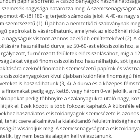
undum papír a sorrend. A csiszolóanyagok használhatóság
a szemcsék nagysága határozza meg. A szemcsenagyságot a
nyomott 40-től 180-ig terjedő számozás jelöli. A 40-es nagy 
om szemcsézetű (1). Újabban a nemzetközi szabványnak meg
gű papírokat is vásárolhatunk, amelynek az előzőknél ritká
 a nagyságuk viszont azonos az előbb említettekével (2). A 
olítására használható durva, az 50-60-ast előcsiszoláshoz, a
ergályozott, furnérozott felületek előcsiszolásához, míg a 1
ágúakat végső finom csiszoláshoz használhatjuk, sőt igaz
alakítására ezeknél finomabb szemcsézetű papírok és vászna
 csiszolóanyagokon kívül újabban különféle finomságú fém
teket is használhatunk (3, 4). A durva és a közepes fémsz
a finomakat pedig egy, kettő, vagy három 0-val jelölik, a 
zolólapokat pedig többnyire a szálanyagukra utaló nagy, köz
látják el. Ezek között is több fokozat kapható. A különféle 
ekhez használatos csiszolóanyagok szemcsézete is azonos 
al, tehát csere alkalmával a kialakítandó felületminőséghez 
ságút vásároljuk meg. A szemcsenagyságot a csiszolóanya
tetik, így nem becslés alapján kell választanunk. 