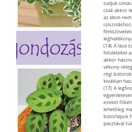
tudjuk simár
csak akkor le
az idom nem 
csiszoláshoz
fémszövetek
leghatékonya
(14). A laza
felületeket 
akkor használ
vékony réteg
régi bútorok
kiválóan has
(17). A legfi
egyenletesen
ezeket főkén
lehetőleg ma
bútorlapok fe
pasztával tü