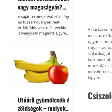
vagy magaságyás?
Helytakarékos
A saját termesztésű zöldségek
kertészkedés
és fűszernövények iránti
érdeklődés az elmúlt években
A barkácsoló 
látványosan megnőtt. Egyre
mert az előb
többen szeretnék tudni, honnan
ugyanis nemc
származik az élelmiszer az
ragasztáshoz
asztalukra, miközben a
szilárdságát 
kertészkedés sokak számára
kellemesebb 
kikapcsolódást és feltöltődést
munkafázis. 
is jelent.
műveletnek a
legyen.
Csiszo
Utóérő gyümölcsök és
zöldségek – melyek