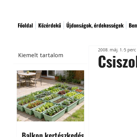
Főoldal
Közérdekű
Újdonságok, érdekességek
Bem
2008. máj. 1.
5 perc
Csiszo
Kiemelt tartalom
Balkon kertészkedés