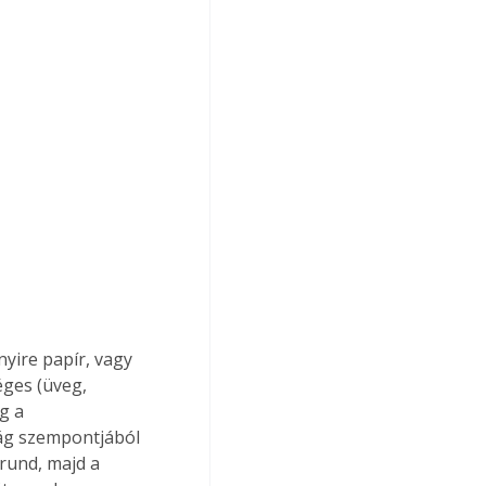
nyire papír, vagy 
ges (üveg, 
g a 
ság szempontjából 
rund, majd a 