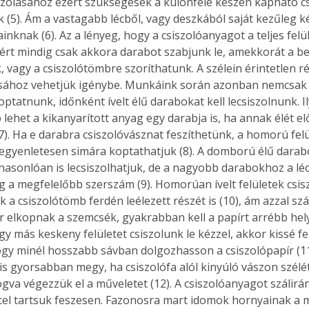
iszolásához ezért szükségesek a különféle készen kapható c
. A
(5). Ám a vastagabb lécből, vagy deszkából saját kezűleg kés
megoldás,
ainknak (6). Az a lényeg, hogy a csiszolóanyagot a teljes felü
zért mindig csak akkora darabot szabjunk le, amekkorát a b
, vagy a csiszolótömbre szoríthatunk. A szélein érintetlen r
ásához vehetjük igénybe. Munkáink során azonban nemcsak s
optatnunk, időnként ívelt élű darabokat kell lecsiszolnunk. I
 lehet a kikanyarított anyag egy darabja is, ha annak élét el
(7). Ha e darabra csiszolóvásznat feszíthetünk, a homorú felü
egyenletesen simára koptathatjuk (8). A domború élű dara
hasonlóan is lecsiszolhatjuk, de a nagyobb darabokhoz a lécr
g a megfelelőbb szerszám (9). Homorúan ívelt felületek csi
k a csiszolótömb ferdén leélezett részét is (10), ám azzal sz
 elkopnak a szemcsék, gyakrabban kell a papírt arrébb hel
agy más keskeny felületet csiszolunk le kézzel, akkor kissé fe
gy minél hosszabb sávban dolgozhasson a csiszolópapír (11)
 is gyorsabban megy, ha csiszolófa alól kinyúló vászon szélé
ogva végezzük el a műveletet (12). A csiszolóanyagot szálir
cel tartsuk feszesen. Fazonosra mart idomok hornyainak a m