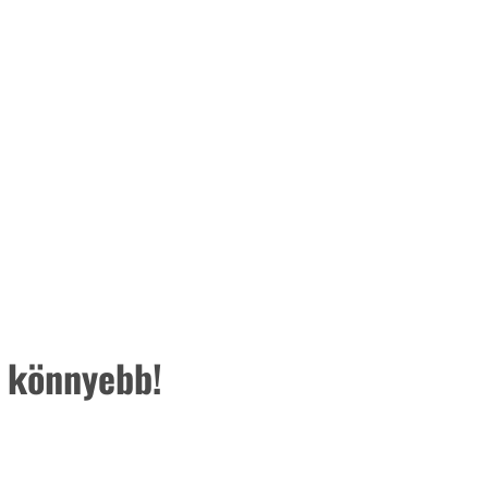
 könnyebb!
ertben,
Gyógyító növények: a
sban
természet kincsei az