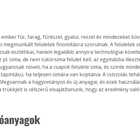
ember fúr, farag, fűrészel, gyalul, reszel és mindezeket köv
b megmunkált felületek finomításra szorulnak. A felületek 
sak esztétikai, hanem legalább annyira technológiai követel
 pl. sima, de nem tükörsima felület kell, az egymásba illeszt
ugyancsak növeli, ha a csapok felülete sima, és szinte minde
tapintású, ha teljesen simára van koptatva. A csiszolás tehá
Megvannak a hagyományos és új anyagai, és ezek használatá
 trükkjeit is célszerű elsajátítanunk, hogy az eredmény val
lóanyagok