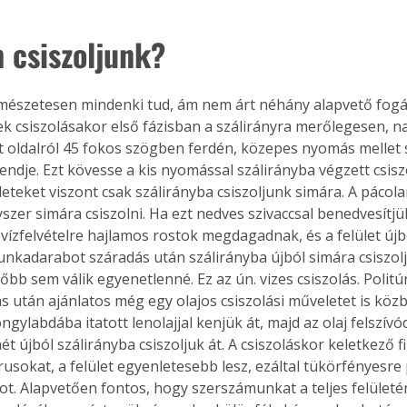
 csiszoljunk?
Együtt jobban megéri!
rmészetesen mindenki tud, ám nem árt néhány alapvető fogást
Bővebb információ itt!
ek csiszolásakor első fázisban a szálirányra merőlegesen, n
k az
Együtt jobban megéri! A
mester
könyvek tetszőleges
 oldalról 45 fokos szögben ferdén, közepes nyomás mellet 
er Old
párosítással kedvezményes
ndje. Ezt kövesse a kis nyomással szálirányba végzett csiszo
áron, 0 Ft postaköltséggel
eteket viszont csak szálirányba csiszoljunk simára. A pácola
ptapir új,
megrendelhetők!
szer simára csiszolni. Ha ezt nedves szivaccsal benedvesítjü
és egyedi
a vízfelvételre hajlamos rostok megdagadnak, és a felület új
tt
munkadarabot száradás után szálirányba újból simára csiszol
lvasására
bb sem válik egyenetlenné. Ez az ún. vizes csiszolás. Politúr
elefonon
ás után ajánlatos még egy olajos csiszolási műveletet is közb
nyelmesen
ongylabdába itatott lenolajjal kenjük át, majd az olaj felszív
ben vagy
ét újból szálirányba csiszoljuk át. A csiszoláskor keletkező f
t is
rusokat, a felület egyenletesebb lesz, ezáltal tükörfényesre 
. Bárhol,
ön élve
. Alapvetően fontos, hogy szerszámunkat a teljes felületén
ashatók az