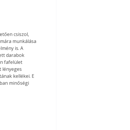
etően csiszol, 
simára munkálása 
mény is. A 
ett darabok 
n fafelület 
t lényeges 
nak kellékei. E 
óban minőségi 