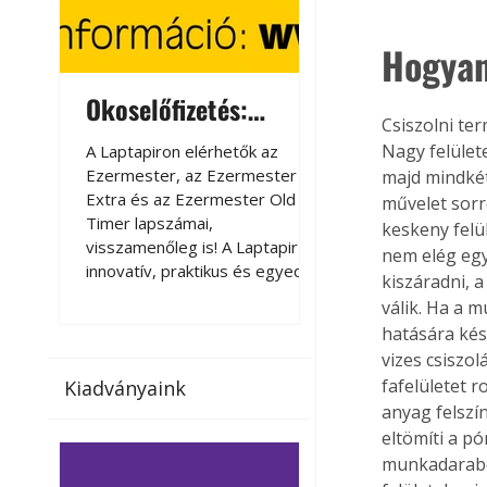
Hogyan
Okoselőfizetés:
Okoselőfizetés
Csiszolni te
Ezermester Extra
Nagy felület
A Laptapiron elérhetők az
A Laptapiron elérhető
Ezermester, az Ezermester
Ezermester, az Ezer
majd mindkét
Extra és az Ezermester Old
Extra és az Ezermest
művelet sorre
Timer lapszámai,
Timer lapszámai,
keskeny felül
visszamenőleg is! A Laptapir új,
visszamenőleg is! A La
nem elég egy
innovatív, praktikus és egyedi
innovatív, praktikus 
kiszáradni, 
megoldás a nyomtatott
megoldás a nyomtato
válik. Ha a 
magazinok digitális olvasására
magazinok digitális o
hatására késő
számítógépen, okostelefonon
számítógépen, okost
vizes csiszol
vagy táblagépen. Kényelmesen
vagy táblagépen. Ké
fafelületet r
Kiadványaink
az otthonában, útközben vagy
az otthonában, útköz
anyag felszín
nyaralás, pihenés alatt is
nyaralás, pihenés alat
eltömíti a pó
elérhetők lapszámaink. Bárhol,
elérhetők lapszámaink
bármikor, akár külföldön élve
bármikor, akár külföld
munkadarabot
vagy dolgozva is olvashatók az
vagy dolgozva is olv