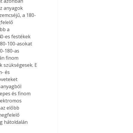
át azonban 
z anyagok 
szemcséjű, a 180-
felelő 
bb a 
40-es festékek 
 80-100-asokat 
20-180-as 
án finom 
k szükségesek. E 
- és 
öveteket 
műanyagból 
epes és finom 
elektromos 
az előbb 
megfelelő 
g hátoldalán 