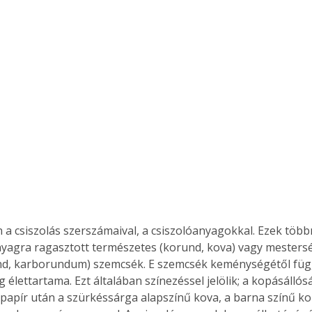
 a csiszolás szerszámaival, a csiszolóanyagokkal. Ezek több
yagra ragasztott természetes (korund, kova) vagy mestersé
nd, karborundum) szemcsék. E szemcsék keménységétől füg
g élettartama. Ezt általában színezéssel jelölik; a kopásálló
papír után a szürkéssárga alapszínű kova, a barna színű ko