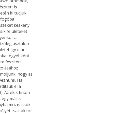
siszolótömbök, 
zített is 
letén ki tudjuk 
efogóba 
észeket keskeny 
ík felületeket 
lyenkor a 
őzőleg asztalon 
letet így már 
bokat egyébként 
e feszített 
szolásához 
ámoljunk, hogy az 
yeznünk. Ha 
rdítsük el a 
. Az élek finom 
t egy másik 
ányba mozgassuk, 
élyét csak akkor 