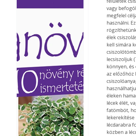
felületek cs
Ezermester lapszámai. A
Ezermester lapszámai
vagy befogók 
Laptapir kényelmes megoldás,
Laptapir kényelmes 
megfelel célj
mert: – t
mert: – t
használni. E
rögzíthetünk
élek csiszol
kell simára k
csiszolótömb
lecsiszoljuk 
könnyen, és 
az előzőhöz 
csiszolóanya
használhatju
éleken hamar
lécek élét, v
fatömböt, ho
lekerekítése
lécdarabra f
közben a léc