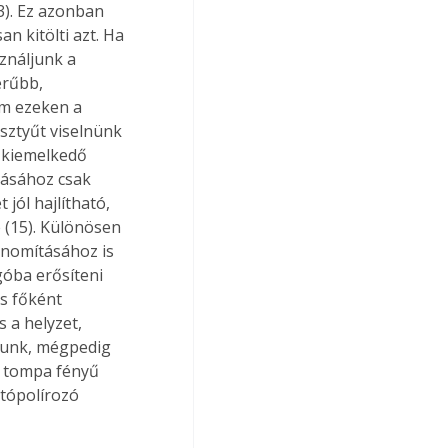
3). Ez azonban 
n kitölti azt. Ha 
ználjunk a 
rűbb, 
m ezeken a 
ztyűt viselnünk 
 kiemelkedő 
lásához csak 
jól hajlítható, 
(15). Különösen 
inomításához is 
óba erősíteni 
és főként 
 a helyzet, 
nunk, mégpedig 
, tompa fényű 
utópolírozó 