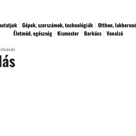
utatjuk
Gépek, szerszámok, technológiák
Otthon, lakberen
Életmód, egészség
Kismester
Barkács
Vonalzó
 olvasás
lás