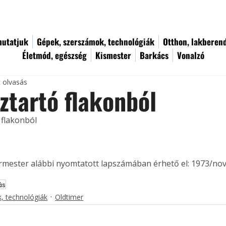
utatjuk
Gépek, szerszámok, technológiák
Otthon, lakberen
Életmód, egészség
Kismester
Barkács
Vonalzó
c olvasás
ztartó flakonból
 flakonból
ermester alábbi nyomtatott lapszámában érhető el: 1973/no
ás
, technológiák
Oldtimer