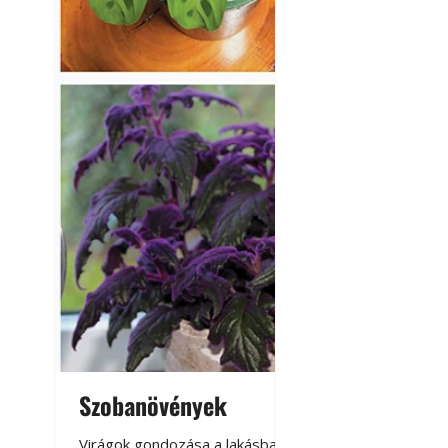
Szobanövények
Virágoskert: k
teraszon, laká
Virágok gondozása a lakásban,