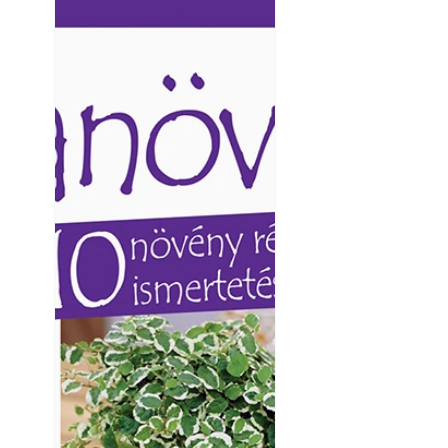
Ezermester lapszámai. A
Ezermester lapszámai
Laptapir kényelmes megoldás,
Laptapir kényelmes 
mert: – t
mert: – t