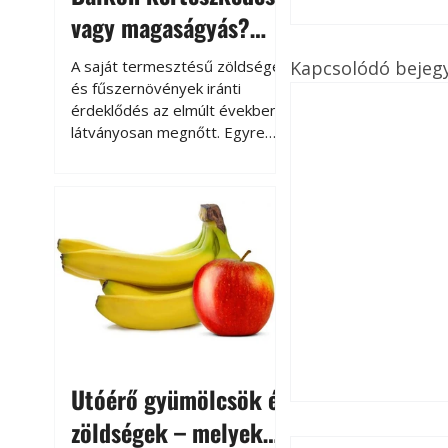
vagy magaságyás?
Helytakarékos
Kapcsolódó bejeg
A saját termesztésű zöldségek
kertészkedés
és fűszernövények iránti
érdeklődés az elmúlt években
látványosan megnőtt. Egyre
többen szeretnék tudni, honnan
származik az élelmiszer az
asztalukra, miközben a
kertészkedés sokak számára
kikapcsolódást és feltöltődést
is jelent.
Utóérő gyümölcsök és
zöldségek – melyek