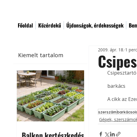
Főoldal
Közérdekű
Újdonságok, érdekességek
Bem
2009. ápr. 18.
1 per
Csipes
Kiemelt tartalom
Csipesztartó
barkács
A cikk az Ez
szerszám
barkácsol
Gépek, szerszámok
Balkon kertészkedés