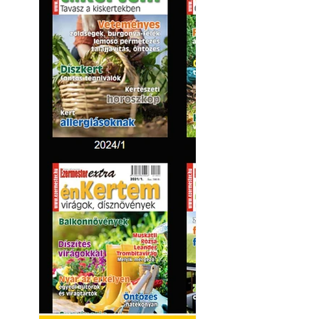
Kültéri hűtés: ho
a teraszt és a ker