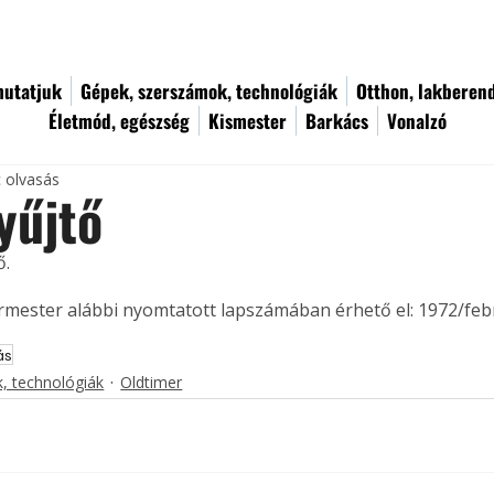
utatjuk
Gépek, szerszámok, technológiák
Otthon, lakberen
Életmód, egészség
Kismester
Barkács
Vonalzó
c olvasás
yűjtő
. 
ermester alábbi nyomtatott lapszámában érhető el: 1972/feb
ás
, technológiák
Oldtimer