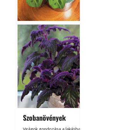
Szobanövények
Virágoskert: k
teraszon, laká
Virágok gondozása a lakásban,