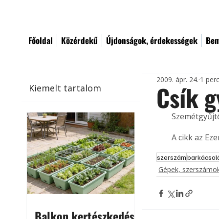
Főoldal
Közérdekű
Újdonságok, érdekességek
Bem
2009. ápr. 24.
1 per
Csík g
Kiemelt tartalom
Szemétgyűjtő
A cikk az Ez
szerszám
barkácsol
Gépek, szerszámok
Balkon kertészkedés