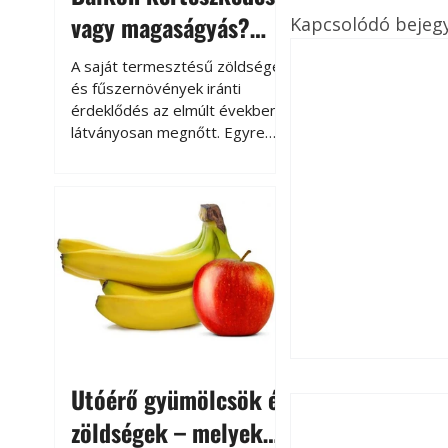
vagy magaságyás?
Kapcsolódó bejeg
Helytakarékos
A saját termesztésű zöldségek
kertészkedés
és fűszernövények iránti
érdeklődés az elmúlt években
látványosan megnőtt. Egyre
többen szeretnék tudni, honnan
származik az élelmiszer az
asztalukra, miközben a
kertészkedés sokak számára
kikapcsolódást és feltöltődést
is jelent.
Utóérő gyümölcsök és
zöldségek – melyek