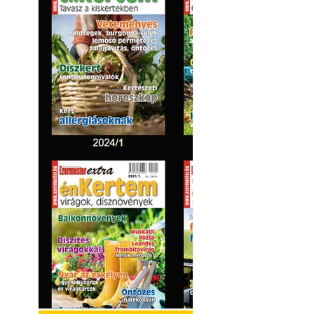
Kültéri hűtés: ho
a teraszt és a ker