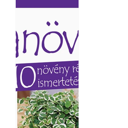
Ezermester lapszámai. A
Ezermester lapszámai
Laptapir kényelmes megoldás,
Laptapir kényelmes 
mert: – t
mert: – t