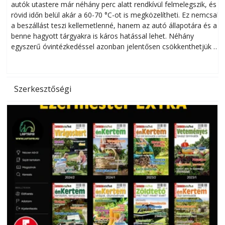
autók utastere már néhány perc alatt rendkívül felmelegszik, és
rövid időn belül akár a 60-70 °C-ot is megközelítheti. Ez nemcsak
n
a beszállást teszi kellemetlenné, hanem az autó állapotára és a
benne hagyott tárgyakra is káros hatással lehet. Néhány
egyszerű óvintézkedéssel azonban jelentősen csökkenthetjük a
hőség káros hatásait.
l
Szerkesztőségi