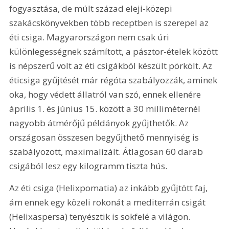
fogyasztása, de múlt század eleji-közepi 
szakácskönyvekben több receptben is szerepel az 
éti csiga. Magyarországon nem csak úri 
különlegességnek számított, a pásztor-ételek között 
is népszerű volt az éti csigákból készült pörkölt. Az 
éticsiga gyűjtését már régóta szabályozzák, aminek 
oka, hogy védett állatról van szó, ennek ellenére 
április 1. és június 15. között a 30 milliméternél 
nagyobb átmérőjű példányok gyűjthetők. Az 
országosan összesen begyűjthető mennyiség is 
szabályozott, maximalizált. Átlagosan 60 darab 
csigából lesz egy kilogramm tiszta hús.
Az éti csiga (Helixpomatia) az inkább gyűjtött faj, 
ám ennek egy közeli rokonát a mediterrán csigát 
(Helixaspersa) tenyésztik is sokfelé a világon. 