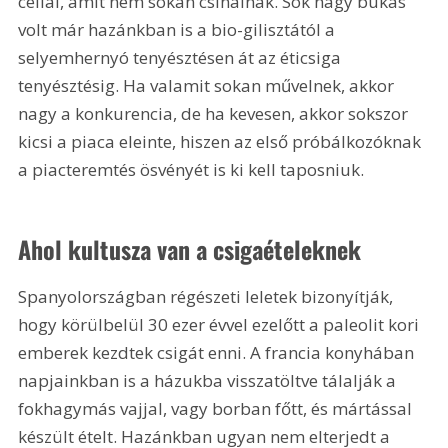
céllal, amit nem sokan csinálnak. Sok nagy bukás 
volt már hazánkban is a bio-gilisztától a 
selyemhernyó tenyésztésen át az éticsiga 
tenyésztésig. Ha valamit sokan művelnek, akkor 
nagy a konkurencia, de ha kevesen, akkor sokszor 
kicsi a piaca eleinte, hiszen az első próbálkozóknak 
a piacteremtés ösvényét is ki kell taposniuk.
Ahol kultusza van a csigaételeknek
Spanyolországban régészeti leletek bizonyítják, 
hogy körülbelül 30 ezer évvel ezelőtt a paleolit kori 
emberek kezdtek csigát enni. A francia konyhában 
napjainkban is a házukba visszatöltve tálalják a 
fokhagymás vajjal, vagy borban főtt, és mártással 
készült ételt. Hazánkban ugyan nem elterjedt a 