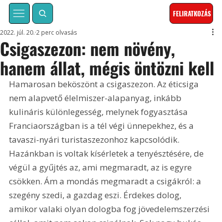
FELIRATKOZÁS
2022. júl. 20.
2 perc olvasás
Csigaszezon: nem növény,
hanem állat, mégis öntözni kell
Hamarosan beköszönt a csigaszezon. Az éticsiga 
nem alapvető élelmiszer-alapanyag, inkább 
kulináris különlegesség, melynek fogyasztása 
Franciaországban is a tél végi ünnepekhez, és a 
tavaszi-nyári turistaszezonhoz kapcsolódik. 
Hazánkban is voltak kísérletek a tenyésztésére, de 
végül a gyűjtés az, ami megmaradt, az is egyre 
csökken. Ám a mondás megmaradt a csigákról: a 
szegény szedi, a gazdag eszi. Érdekes dolog, 
amikor valaki olyan dologba fog jövedelemszerzési 