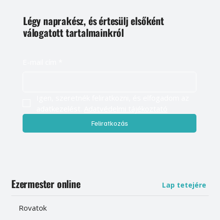
Légy naprakész, és értesülj elsőként
válogatott tartalmainkról
E-mail cím
*
Igen, szeretnék feliratkozni, és elfogadom az 
adatkezelést. 
Adatvédelmi tájékoztató
Feliratkozás
Ezermester online
Lap tetejére
Rovatok