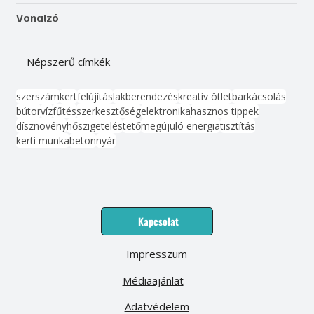
Vonalzó
Népszerű címkék
szerszám
kert
felújítás
lakberendezés
kreatív ötlet
barkácsolás
bútor
víz
fűtés
szerkesztőség
elektronika
hasznos tippek
dísznövény
hőszigetelés
tető
megújuló energia
tisztítás
kerti munka
beton
nyár
Kapcsolat
Impresszum
Médiaajánlat
Adatvédelem