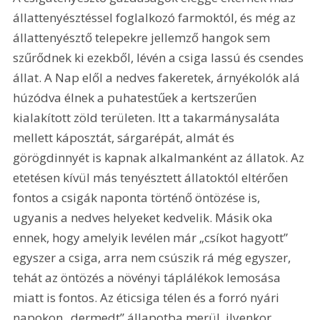
állattenyésztéssel foglalkozó farmoktól, és még az 
állattenyésztő telepekre jellemző hangok sem 
szűrődnek ki ezekből, lévén a csiga lassú és csendes 
állat. A Nap elől a nedves fakeretek, árnyékolók alá 
húzódva élnek a puhatestűek a kertszerűen 
kialakított zöld területen. Itt a takarmánysaláta 
mellett káposztát, sárgarépát, almát és 
görögdinnyét is kapnak alkalmanként az állatok. Az 
etetésen kívül más tenyésztett állatoktól eltérően 
fontos a csigák naponta történő öntözése is, 
ugyanis a nedves helyeket kedvelik. Másik oka 
ennek, hogy amelyik levélen már „csíkot hagyott” 
egyszer a csiga, arra nem csúszik rá még egyszer, 
tehát az öntözés a növényi táplálékok lemosása 
miatt is fontos. Az éticsiga télen és a forró nyári 
napokon „dermedt” állapotba merül, ilyenkor 