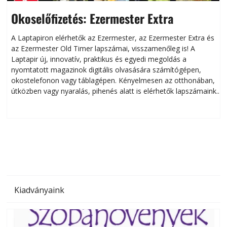
Okoselőfizetés: Ezermester Extra
A Laptapiron elérhetők az Ezermester, az Ezermester Extra és
az Ezermester Old Timer lapszámai, visszamenőleg is! A
Laptapir új, innovatív, praktikus és egyedi megoldás a
L
nyomtatott magazinok digitális olvasására számítógépen,
okostelefonon vagy táblagépen. Kényelmesen az otthonában,
útközben vagy nyaralás, pihenés alatt is elérhetők lapszámaink.
ú
Bárhol, bármikor, akár külföldön élve vagy dolgozva is
B
olvashatók az Ezermester lapszámai. A Laptapir kényelmes
megoldás, mert: – t
Kiadványaink