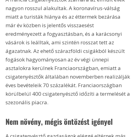
nagyon rosszul alakultak. A koronavírus-válság 
miatt a turisták hiánya és az éttermek bezárása 
már év közben is jelentős visszaesést 
eredményezett a fogyasztásban, és a karácsonyi 
vásárok is leálltak, ami szintén rosszat tett az 
ágazatnak. Az ehető szárazföldi csigákból készült 
fogások hagyományosan az év végi ünnepi 
asztalokra kerülnek Franciaországban, emiatt a 
csigatenyésztők általában novemberben realizálják 
éves bevételeik 70 százalékát. Franciaországban 
körülbelül 400 csigatenyésztő időzíti a termelését a 
szezonális piacra.
Nem növény, mégis öntözést igényel
A csigatenyésztő gazdaságok eléggé eltérnek más 