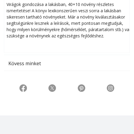
Virágok gondozása a lakásban, 40+10 növény részletes
ismertetése! A könyv lexikonszerűen veszi sorra a lakásban
s
sikeresen tart­ha­tó növényeket. Már a növény kiválasztásakor
h
segítségünkre lesznek a leírások, mert pontosan megtudjuk,
k
hogy milyen körülményekre (hőmérséklet, páratartalom stb.) van
szüksége a növénynek az egészséges fejlődéshez.
t
Kövess minket