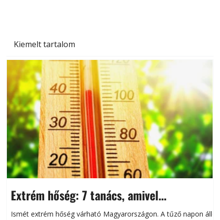
Kiemelt tartalom
Extrém hőség: 7 tanács, amivel
megóvhatjuk autónkat a nyári károktól
Ismét extrém hőség várható Magyarországon. A tűző napon álló