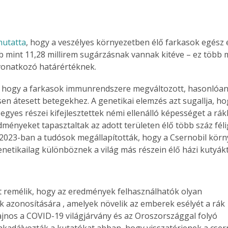
mutatta
, hogy a veszélyes környezetben élő farkasok egész 
 mint 11,28 millirem sugárzásnak vannak kitéve – ez több 
vonatkozó határértéknek.
ó, hogy a farkasok immunrendszere megváltozott, hasonlóan 
en átesett betegekhez. A genetikai elemzés azt sugallja, ho
gyes részei kifejlesztettek némi ellenálló képességet a rák
ményeket tapasztaltak az adott területen élő több száz félig
. 2023-ban a tudósok megállapították, hogy a Csernobil kör
enetikailag különböznek a világ más részein élő házi kutyákt
t remélik, hogy az eredmények felhasználhatók olyan 
 azonosítására , amelyek növelik az emberek esélyét a rák 
Sajnos a COVID-19 világjárvány és az Oroszországgal folyó 
adályozták a kutatókat abban, hogy visszatérjenek a csern