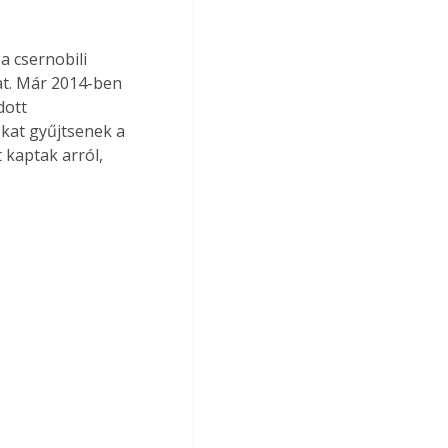
 csernobili 
at. Már 2014-ben 
dott 
ókat gyűjtsenek a 
 kaptak arról, 