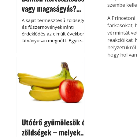
szembe kelle
vagy magaságyás?
Helytakarékos
A Princetoni
A saját termesztésű zöldségek
farkasokat, 
kertészkedés
és fűszernövények iránti
vérmintát ve
érdeklődés az elmúlt években
reakcióikat.
látványosan megnőtt. Egyre
többen szeretnék tudni, honnan
helyzetükről
származik az élelmiszer az
hogy hol van
asztalukra, miközben a
kertészkedés sokak számára
kikapcsolódást és feltöltődést
is jelent.
Utóérő gyümölcsök és
zöldségek – melyek