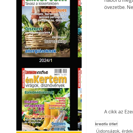
övezetbe. Ne
A cikk az Ez
kreatív ötlet
Újdonságok, érde