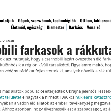
utatjuk
Gépek, szerszámok, technológiák
Otthon, lakberen
Életmód, egészség
Kismester
Barkács
Vonalzó
c olvasás
bili farkasok a rákkut
sok azt mutatják, hogy a csernobili lezárt övezetben élő fark
 különbözik a régión kívüli társaikétól. Figyelemre méltó, h
n védőmutációkat fejlesztettek ki, amelyek növelik a rák túlé
s más állatok populációi elterjedtek Ukrajna jelentős részéb
tt területet
 elhagyták a hírhedt 1986-os 
nukleáris katasztr
yában a vadon élő állatok az emberi tevékenység megzavar
 Ahhoz azonban, hogy élvezhessék ezt a szabadságot, az á