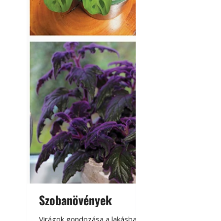
Szobanövények
Virágoskert: k
teraszon, laká
Virágok gondozása a lakásban,