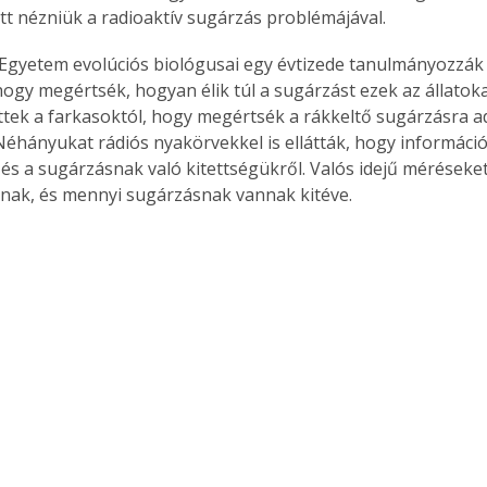
tt nézniük a radioaktív sugárzás problémájával.
 Egyetem evolúciós biológusai egy évtizede tanulmányozzák a
hogy megértsék, hogyan élik túl a sugárzást ezek az állatok
ttek a farkasoktól, hogy megértsék a rákkeltő sugárzásra a
 Néhányukat rádiós nyakörvekkel is ellátták, hogy informáci
 és a sugárzásnak való kitettségükről. Valós idejű méréseket
nak, és mennyi sugárzásnak vannak kitéve.