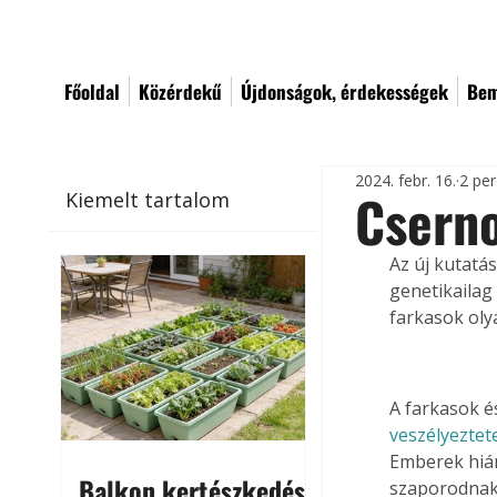
Főoldal
Közérdekű
Újdonságok, érdekességek
Bem
2024. febr. 16.
2 per
Cserno
Kiemelt tartalom
Az új kutatá
genetikailag
farkasok olya
A farkasok é
veszélyeztete
Emberek hián
Balkon kertészkedés
szaporodnak.