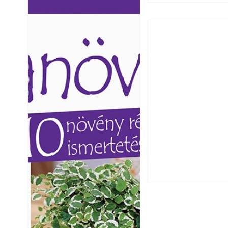
Ezermester lapszámai. A
Ezermester lapszámai
Laptapir kényelmes megoldás,
Laptapir kényelmes 
mert: – t
mert: – t
Széndioxid temető