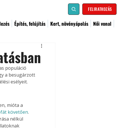
FELIRATKOZÁS
dezés
Építés, felújítás
Kert, növényápolás
Női vonal
atásban
as populáció 
ogy a besugárzott 
lési esélyeit.
en, mióta a 
ófát követően
. 
ása nélkül 
llatoknak 