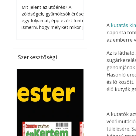
érnek tovább leszedés
Mit jelent az utóérés? A
után?
zöldségek, gyümölcsök érése
egy folyamat, épp ezért fontos
A 
kutatás ki
ismerni, hogy melyiket mikor jó
naponta több
leszedni. Meg kell különböztetni
az emberre 
a gazdasági és a biológiai
érettséget. Például a
Az is láthat
paradicsomot sokszor
Szerkesztőségi
sugárkezelés
gazdasági érettségben, azaz
félig éretten szedik le, ezután
genomjának e
utaztatják hosszan, és még
Hasonló ered
pulton tartható kell legyen.
és ló között
Utóérik eközben, de nem lesz
élő kutyák g
olyan ízű, mint amit a saját
kertünkben, biológiai
érettségben szedünk le. Teljes
A kutatók az
érettségben szedve nem
tárolható h
védőmutációk
túlélésére. 
háború megak