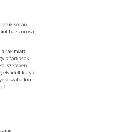
életük során 
mint hatszorosa 
a rák miatt 
gy a farkasok 
kal szemben. 
 elvadult kutya 
nyéki szabadon 
ól.
obili 