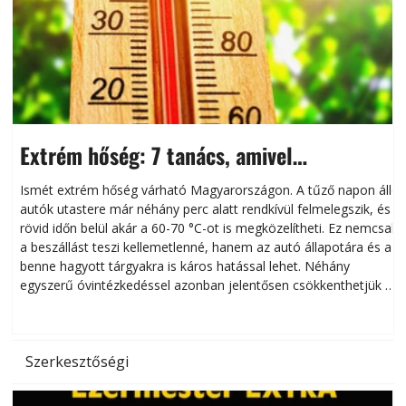
Extrém hőség: 7 tanács, amivel
megóvhatjuk autónkat a nyári károktól
Ismét extrém hőség várható Magyarországon. A tűző napon álló
autók utastere már néhány perc alatt rendkívül felmelegszik, és
rövid időn belül akár a 60-70 °C-ot is megközelítheti. Ez nemcsak
n
a beszállást teszi kellemetlenné, hanem az autó állapotára és a
benne hagyott tárgyakra is káros hatással lehet. Néhány
egyszerű óvintézkedéssel azonban jelentősen csökkenthetjük a
hőség káros hatásait.
l
Szerkesztőségi