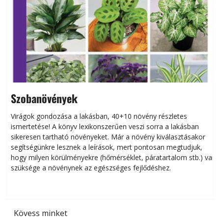
Szobanövények
Virágok gondozása a lakásban, 40+10 növény részletes
ismertetése! A könyv lexikonszerűen veszi sorra a lakásban
s
sikeresen tart­ha­tó növényeket. Már a növény kiválasztásakor
h
segítségünkre lesznek a leírások, mert pontosan megtudjuk,
k
hogy milyen körülményekre (hőmérséklet, páratartalom stb.) van
szüksége a növénynek az egészséges fejlődéshez.
t
Kövess minket