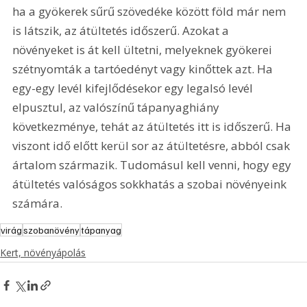
ha a gyökerek sűrű szövedéke között föld már nem 
is látszik, az átültetés időszerű. Azokat a 
növényeket is át kell ültetni, melyeknek gyökerei 
szétnyomták a tartóedényt vagy kinőttek azt. Ha 
egy-egy levél kifejlődésekor egy legalsó levél 
elpusztul, az valószínű tápanyaghiány 
következménye, tehát az átültetés itt is időszerű. Ha 
viszont idő előtt kerül sor az átültetésre, abból csak 
ártalom származik. Tudomásul kell venni, hogy egy 
átültetés valóságos sokkhatás a szobai növényeink 
számára.
virág
szobanövény
tápanyag
Kert, növényápolás