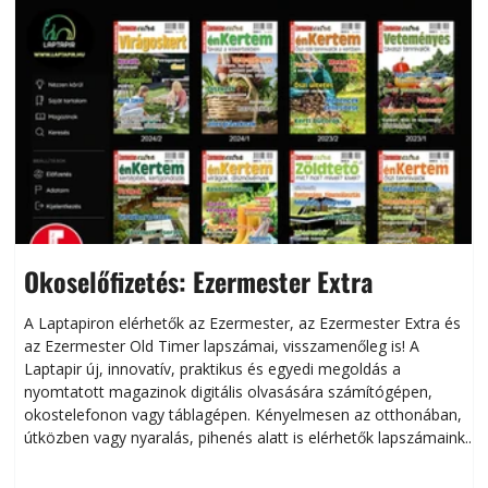
Okoselőfizetés: Ezermester Extra
A Laptapiron elérhetők az Ezermester, az Ezermester Extra és
az Ezermester Old Timer lapszámai, visszamenőleg is! A
Laptapir új, innovatív, praktikus és egyedi megoldás a
L
nyomtatott magazinok digitális olvasására számítógépen,
okostelefonon vagy táblagépen. Kényelmesen az otthonában,
útközben vagy nyaralás, pihenés alatt is elérhetők lapszámaink.
ú
Bárhol, bármikor, akár külföldön élve vagy dolgozva is
B
olvashatók az Ezermester lapszámai. A Laptapir kényelmes