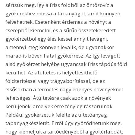
sértsük meg. Így a friss földből az öntözővíz a 
gyökerekhez mossa a tápanyagot, amit könnyen 
felvehetnek. Esetenként érdemes a növényt a 
cserépből kiemelni, és a sűrűn összetekeredett 
gyökérzetből egy éles késsel annyit levágni, 
amennyi még könnyen leválik, de ugyanakkor 
marad is bőven fiatal gyökérrész. Az így levágott 
alsó gyökérzet helyébe ugyancsak friss tápdús föld 
kerülhet. Az átültetés is helyettesíthető 
földterítéssel vagy trágyaborítással, de ez 
elsősorban a termetes nagy edényes növényeknél 
lehetséges. Átültetésre csak azok a növények 
kerüljenek, amelyek erre tényleg rászorulnak. 
Például gyökérzetük felélte az ültetőanyag 
tápanyagkészletét. Erről úgy győződhetünk meg, 
hogy kiemeljük a tartóedényéből a gyökérlabdát; 