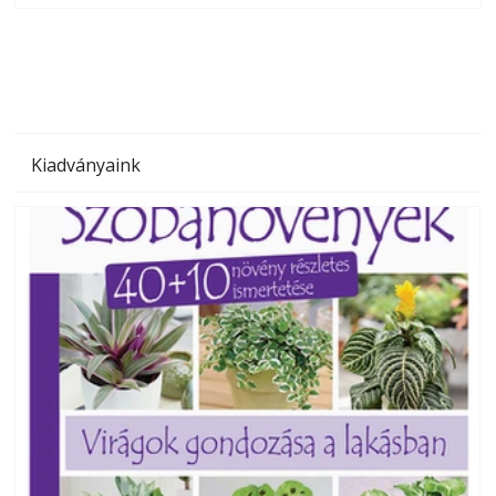
megoldás, mert: – t
Kiadványaink