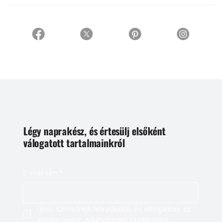
Légy naprakész, és értesülj elsőként
válogatott tartalmainkról
E-mail cím
*
Igen, szeretnék feliratkozni, és elfogadom az 
adatkezelést. 
Adatvédelmi tájékoztató