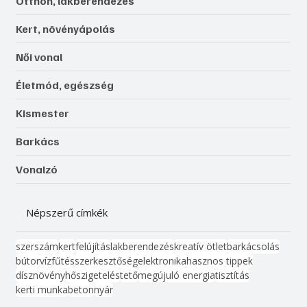
Otthon, lakberendezés
Kert, növényápolás
Női vonal
Életmód, egészség
Kismester
Barkács
Vonalzó
Népszerű címkék
szerszám
kert
felújítás
lakberendezés
kreatív ötlet
barkácsolás
bútor
víz
fűtés
szerkesztőség
elektronika
hasznos tippek
dísznövény
hőszigetelés
tető
megújuló energia
tisztítás
kerti munka
beton
nyár