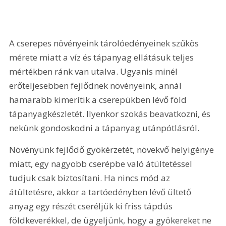
A cserepes növényeink tárolóedényeinek szűkös 
mérete miatt a víz és tápanyag ellátásuk teljes 
mértékben ránk van utalva. Ugyanis minél 
erőteljesebben fejlődnek növényeink, annál 
hamarabb kimerítik a cserepükben lévő föld 
tápanyagkészletét. Ilyenkor szokás beavatkozni, és 
nekünk gondoskodni a tápanyag utánpótlásról. 
Növényünk fejlődő gyökérzetét, növekvő helyigénye 
miatt, egy nagyobb cserépbe való átültetéssel 
tudjuk csak biztosítani. Ha nincs mód az 
átültetésre, akkor a tartóedényben lévő ültető 
anyag egy részét cseréljük ki friss tápdús 
földkeverékkel, de ügyeljünk, hogy a gyökereket ne 