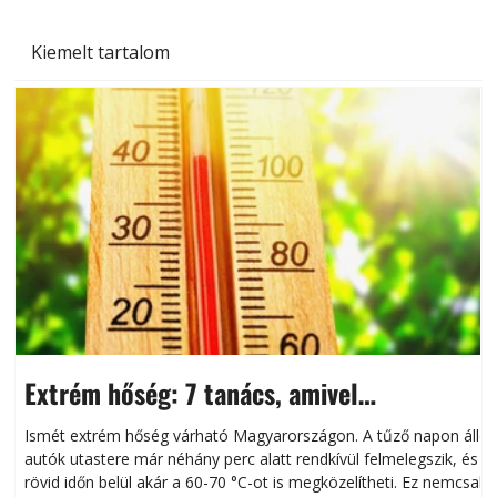
Kiemelt tartalom
Extrém hőség: 7 tanács, amivel
megóvhatjuk autónkat a nyári károktól
Ismét extrém hőség várható Magyarországon. A tűző napon álló
autók utastere már néhány perc alatt rendkívül felmelegszik, és
rövid időn belül akár a 60-70 °C-ot is megközelítheti. Ez nemcsak
n