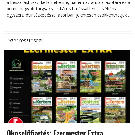
a beszállást teszi kellemetlenné, hanem az autó állapotára és a
benne hagyott tárgyakra is káros hatással lehet. Néhány
egyszerű óvintézkedéssel azonban jelentősen csökkenthetjük a
hőség káros hatásait.
l
Szerkesztőségi
Okoselőfizetés: Ezermester Extra