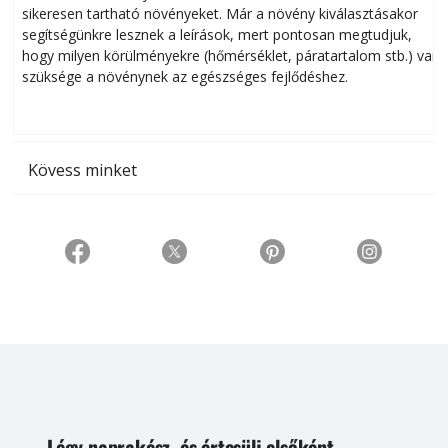
sikeresen tart­ha­tó növényeket. Már a növény kiválasztásakor
h
segítségünkre lesznek a leírások, mert pontosan megtudjuk,
k
hogy milyen körülményekre (hőmérséklet, páratartalom stb.) van
szüksége a növénynek az egészséges fejlődéshez.
t
Kövess minket
Légy naprakész, és értesülj elsőként