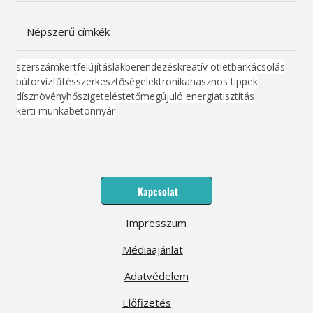
Népszerű címkék
szerszám
kert
felújítás
lakberendezés
kreatív ötlet
barkácsolás
bútor
víz
fűtés
szerkesztőség
elektronika
hasznos tippek
dísznövény
hőszigetelés
tető
megújuló energia
tisztítás
kerti munka
beton
nyár
Kapcsolat
Impresszum
Médiaajánlat
Adatvédelem
Előfizetés