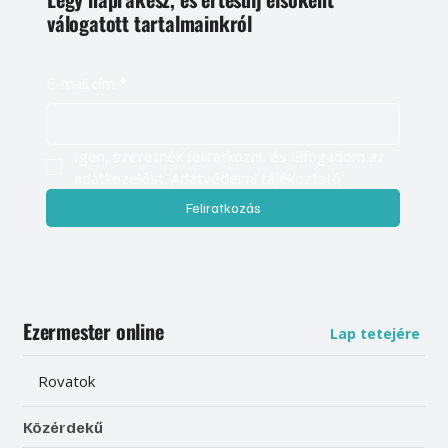
válogatott tartalmainkról
E-mail cím
*
Igen, szeretnék feliratkozni, és elfogadom az 
adatkezelést. 
Adatvédelmi tájékoztató
Feliratkozás
Ezermester online
Lap tetejére
Rovatok
Közérdekű