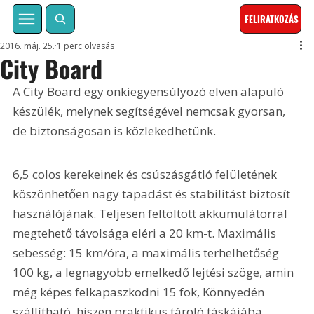
FELIRATKOZÁS
2016. máj. 25.
1 perc olvasás
City Board
A City Board egy önkiegyensúlyozó elven alapuló 
készülék, melynek segítségével nemcsak gyorsan, 
de biztonságosan is közlekedhetünk.
6,5 colos kerekeinek és csúszásgátló felületének 
köszönhetően nagy tapadást és stabilitást biztosít 
használójának. Teljesen feltöltött akkumulátorral 
megtehető távolsága eléri a 20 km-t. Maximális 
sebesség: 15 km/óra, a maximális terhelhetőség 
100 kg, a legnagyobb emelkedő lejtési szöge, amin 
még képes felkapaszkodni 15 fok, Könnyedén 
szállítható, hiszen praktikus tároló táskájába 