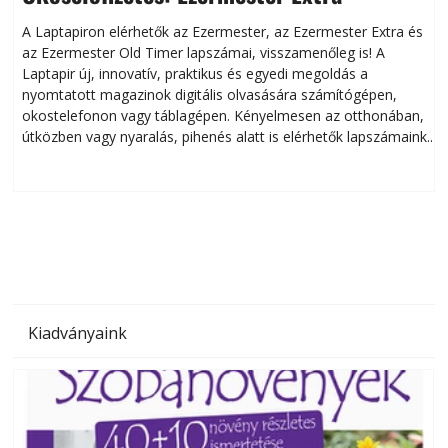
A Laptapiron elérhetők az Ezermester, az Ezermester Extra és
az Ezermester Old Timer lapszámai, visszamenőleg is! A
Laptapir új, innovatív, praktikus és egyedi megoldás a
L
nyomtatott magazinok digitális olvasására számítógépen,
okostelefonon vagy táblagépen. Kényelmesen az otthonában,
útközben vagy nyaralás, pihenés alatt is elérhetők lapszámaink.
ú
Bárhol, bármikor, akár külföldön élve vagy dolgozva is
B
olvashatók az Ezermester lapszámai. A Laptapir kényelmes
megoldás, mert: – t
Kiadványaink