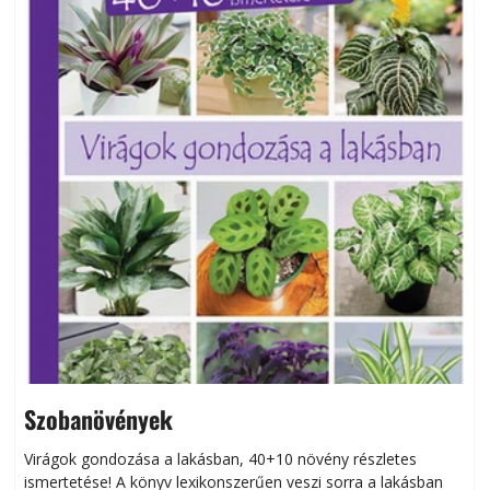
Szobanövények
Virágok gondozása a lakásban, 40+10 növény részletes
ismertetése! A könyv lexikonszerűen veszi sorra a lakásban
s