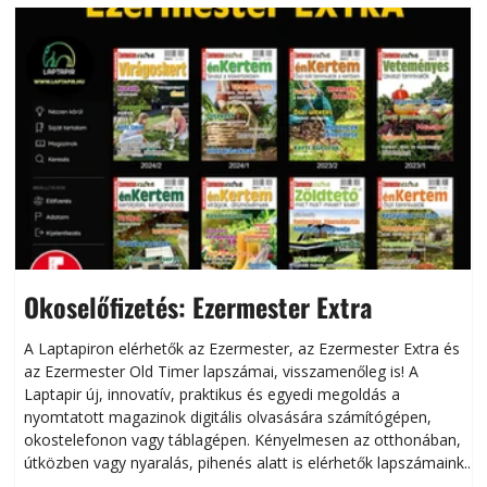
Okoselőfizetés: Ezermester Extra
A Laptapiron elérhetők az Ezermester, az Ezermester Extra és
az Ezermester Old Timer lapszámai, visszamenőleg is! A
Laptapir új, innovatív, praktikus és egyedi megoldás a
L
nyomtatott magazinok digitális olvasására számítógépen,
okostelefonon vagy táblagépen. Kényelmesen az otthonában,
útközben vagy nyaralás, pihenés alatt is elérhetők lapszámaink.
ú
Bárhol, bármikor, akár külföldön élve vagy dolgozva is
B