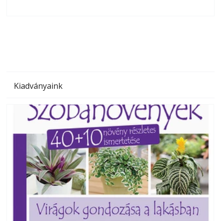
olvashatók az Ezermester lapszámai. A Laptapir kényelmes
megoldás, mert: – t
Kiadványaink