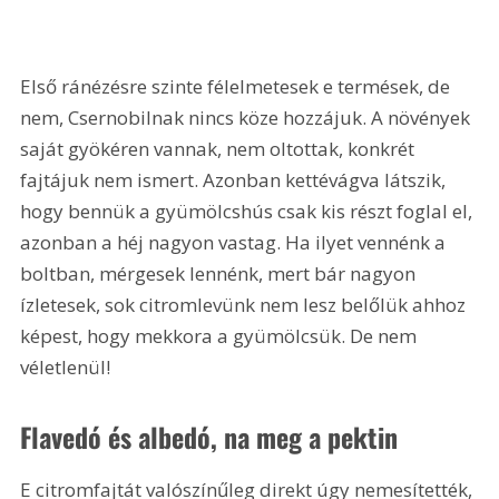
Első ránézésre szinte félelmetesek e termések, de 
nem, Csernobilnak nincs köze hozzájuk. A növények 
saját gyökéren vannak, nem oltottak, konkrét 
fajtájuk nem ismert. Azonban kettévágva látszik, 
hogy bennük a gyümölcshús csak kis részt foglal el, 
azonban a héj nagyon vastag. Ha ilyet vennénk a 
boltban, mérgesek lennénk, mert bár nagyon 
ízletesek, sok citromlevünk nem lesz belőlük ahhoz 
képest, hogy mekkora a gyümölcsük. De nem 
véletlenül!
Flavedó és albedó, na meg a pektin
E citromfajtát valószínűleg direkt úgy nemesítették, 