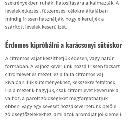
szekrényekben ruhák illatosítására alkalmazták. A 
levelek étkezési, fűszerezési célokra általában 
mindig frissen használják, hogy elkerüljék a 
szárított levelek keserű ízét.
Érdemes kipróbálni a karácsonyi sütéskor
A citromos vajat készíthetjük édesen, vagy natúr 
formában. A vajhoz keverjünk hozzá frissen facsart 
citromlevet és mézet, ez a fajta citromos vaj 
kiválóan illik süteményekhez, kekszekre feltétnek. 
Ha a mézet kihagyjuk, csak citromlevet keverünk a 
vajhoz, a párolt zöldségeket megforgathatjuk 
ebben, vagy egy keveset hozzákeverhetünk belőle 
zöldségfőzelékekhez, ami azok aromáját jól kiemeli.