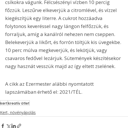
csíkokra vágunk. Félcsészényi vízben 10 percig 
főzzük. Leszűrve elkeverjük a citromlével, és vízzel 
kiegészítjük egy literre. A cukrot hozzáadva 
folytonos keveréssel nagy lángon felfőzzük, és 
forraljuk, amíg a kanálról nehezen nem cseppen. 
Belekeverjük a likőrt, és forrón töltjük kis üvegekbe. 
10 perc múlva megkeverjük, és lekötjük, vagy 
csavaros fedővel lezárjuk. Sütemények készítésekor 
nagy hasznát vesszük majd az így eltett zselének.
A cikk az Ezermester alábbi nyomtatott 
lapszámában érhető el: 2021/TÉL.
kert
kreatív ötlet
Kert, növényápolás