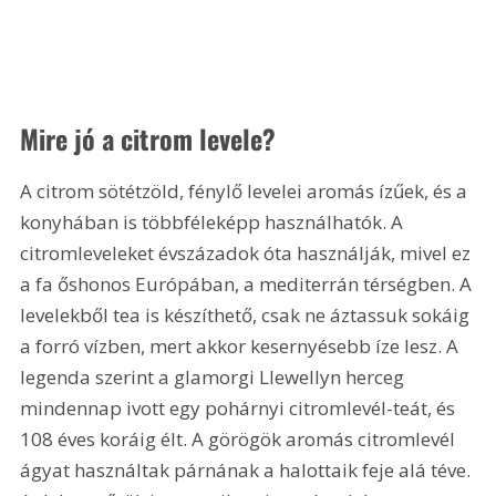
Mire jó a citrom levele?
A citrom sötétzöld, fénylő levelei aromás ízűek, és a 
konyhában is többféleképp használhatók. A 
citromleveleket évszázadok óta használják, mivel ez 
a fa őshonos Európában, a mediterrán térségben. A 
levelekből tea is készíthető, csak ne áztassuk sokáig 
a forró vízben, mert akkor kesernyésebb íze lesz. A 
legenda szerint a glamorgi Llewellyn herceg 
mindennap ivott egy pohárnyi citromlevél-teát, és 
108 éves koráig élt. A görögök aromás citromlevél 
ágyat használtak párnának a halottaik feje alá téve. 