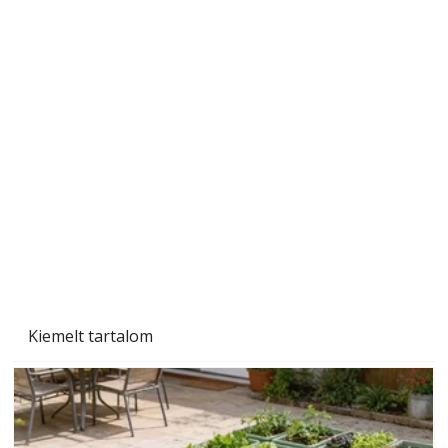
Szárazság a kertben – az aszály hatása a
növényekre és a védekezés lehetőségei
Kiemelt tartalom