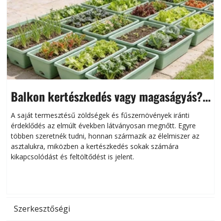
Balkon kertészkedés vagy magaságyás?
Helytakarékos kertészkedés
A saját termesztésű zöldségek és fűszernövények iránti
érdeklődés az elmúlt években látványosan megnőtt. Egyre
többen szeretnék tudni, honnan származik az élelmiszer az
l
asztalukra, miközben a kertészkedés sokak számára
kikapcsolódást és feltöltődést is jelent.
é
d
Szerkesztőségi