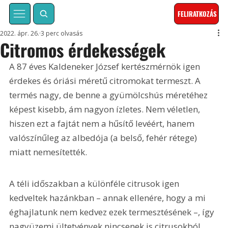
FELIRATKOZÁS
2022. ápr. 26.
3 perc olvasás
Citromos érdekességek
A 87 éves Kaldeneker József kertészmérnök igen 
érdekes és óriási méretű citromokat termeszt. A 
termés nagy, de benne a gyümölcshús méretéhez 
képest kisebb, ám nagyon ízletes. Nem véletlen, 
hiszen ezt a fajtát nem a hűsítő levéért, hanem 
valószínűleg az albedója (a belső, fehér rétege) 
miatt nemesítették.
A téli időszakban a különféle citrusok igen 
kedveltek hazánkban – annak ellenére, hogy a mi 
éghajlatunk nem kedvez ezek termesztésének –, így 
nagyüzemi ültetvények nincsenek is citrusokból 