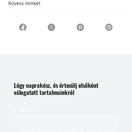
Kövess minket
Légy naprakész, és értesülj elsőként
válogatott tartalmainkról
E-mail cím
*
Igen, szeretnék feliratkozni, és elfogadom az 