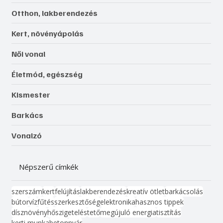
Otthon, lakberendezés
Kert, növényápolás
Női vonal
Életmód, egészség
Kismester
Barkács
Vonalzó
Népszerű címkék
szerszám
kert
felújítás
lakberendezés
kreatív ötlet
barkácsolás
bútor
víz
fűtés
szerkesztőség
elektronika
hasznos tippek
dísznövény
hőszigetelés
tető
megújuló energia
tisztítás
kerti munka
beton
nyár