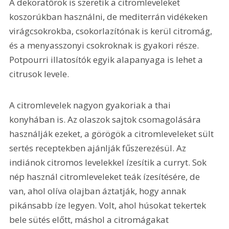
A dekoratőrök is szeretik a citromleveleket 
koszorúkban használni, de mediterrán vidékeken 
virágcsokrokba, csokorlazítónak is kerül citromág, 
és a menyasszonyi csokroknak is gyakori része. 
Potpourri illatosítók egyik alapanyaga is lehet a 
citrusok levele.
A citromlevelek nagyon gyakoriak a thai 
konyhában is. Az olaszok sajtok csomagolására 
használják ezeket, a görögök a citromleveleket sült 
sertés receptekben ajánlják fűszerezésül. Az 
indiánok citromos levelekkel ízesítik a curryt. Sok 
nép használ citromleveleket teák ízesítésére, de 
van, ahol olíva olajban áztatják, hogy annak 
pikánsabb íze legyen. Volt, ahol húsokat tekertek 
bele sütés előtt, máshol a citromágakat 