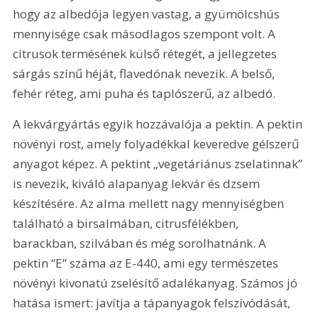
hogy az albedója legyen vastag, a gyümölcshús 
mennyisége csak másodlagos szempont volt. A 
citrusok termésének külső rétegét, a jellegzetes 
sárgás színű héját, flavedónak nevezik. A belső, 
fehér réteg, ami puha és taplószerű, az albedó.
A lekvárgyártás egyik hozzávalója a pektin. A pektin 
növényi rost, amely folyadékkal keveredve gélszerű 
anyagot képez. A pektint „vegetáriánus zselatinnak” 
is nevezik, kiváló alapanyag lekvár és dzsem 
készítésére. Az alma mellett nagy mennyiségben 
található a birsalmában, citrusfélékben, 
barackban, szilvában és még sorolhatnánk. A 
pektin “E” száma az E-440, ami egy természetes 
növényi kivonatú zselésítő adalékanyag. Számos jó 
hatása ismert: javítja a tápanyagok felszívódását, 