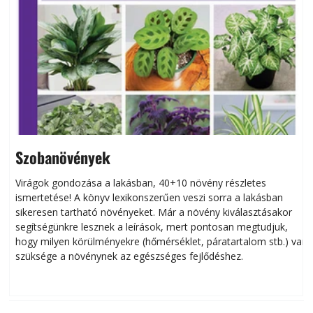
Szobanövények
Virágok gondozása a lakásban, 40+10 növény részletes
ismertetése! A könyv lexikonszerűen veszi sorra a lakásban
s
sikeresen tart­ha­tó növényeket. Már a növény kiválasztásakor
h
segítségünkre lesznek a leírások, mert pontosan megtudjuk,
k
hogy milyen körülményekre (hőmérséklet, páratartalom stb.) van
szüksége a növénynek az egészséges fejlődéshez.
t