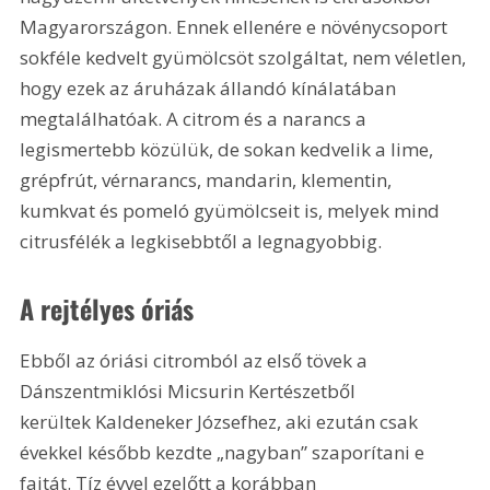
Magyarországon. Ennek ellenére e növénycsoport 
sokféle kedvelt gyümölcsöt szolgáltat, nem véletlen, 
hogy ezek az áruházak állandó kínálatában 
megtalálhatóak. A citrom és a narancs a 
legismertebb közülük, de sokan kedvelik a lime, 
grépfrút, vérnarancs, mandarin, klementin, 
kumkvat és pomeló gyümölcseit is, melyek mind 
citrusfélék a legkisebbtől a legnagyobbig.
A rejtélyes óriás
Ebből az óriási citromból az első tövek a 
Dánszentmiklósi Micsurin Kertészetből 
kerültek Kaldeneker Józsefhez, aki ezután csak 
évekkel később kezdte „nagyban” szaporítani e 
fajtát. Tíz évvel ezelőtt a korábban 