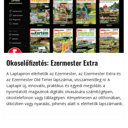
Okoselőfizetés: Ezermester Extra
A Laptapiron elérhetők az Ezermester, az Ezermester Extra és
az Ezermester Old Timer lapszámai, visszamenőleg is! A
Laptapir új, innovatív, praktikus és egyedi megoldás a
L
nyomtatott magazinok digitális olvasására számítógépen,
okostelefonon vagy táblagépen. Kényelmesen az otthonában,
útközben vagy nyaralás, pihenés alatt is elérhetők lapszámaink.
ú
Bárhol, bármikor, akár külföldön élve vagy dolgozva is
B
olvashatók az Ezermester lapszámai. A Laptapir kényelmes
megoldás, mert: – t