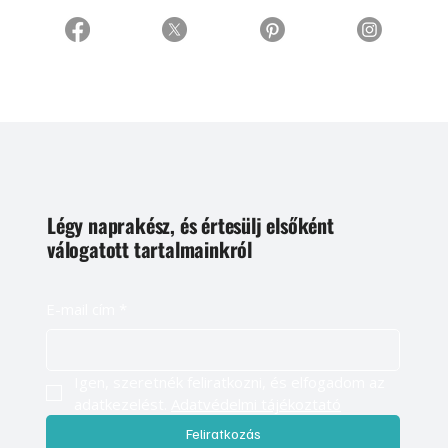
Légy naprakész, és értesülj elsőként
válogatott tartalmainkról
E-mail cím
*
Igen, szeretnék feliratkozni, és elfogadom az 
adatkezelést. 
Adatvédelmi tájékoztató
Feliratkozás