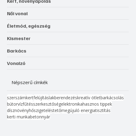
Kert, növényápolás
Női vonal
Életmód, egészség
Kismester
Barkács
Vonalzó
Népszerű címkék
szerszám
kert
felújítás
lakberendezés
kreatív ötlet
barkácsolás
bútor
víz
fűtés
szerkesztőség
elektronika
hasznos tippek
dísznövény
hőszigetelés
tető
megújuló energia
tisztítás
kerti munka
beton
nyár