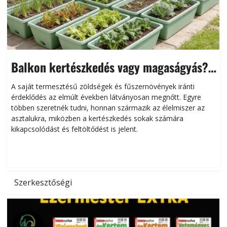
Balkon kertészkedés vagy magaságyás?
Helytakarékos kertészkedés
A saját termesztésű zöldségek és fűszernövények iránti
érdeklődés az elmúlt években látványosan megnőtt. Egyre
többen szeretnék tudni, honnan származik az élelmiszer az
l
asztalukra, miközben a kertészkedés sokak számára
kikapcsolódást és feltöltődést is jelent.
é
d
Szerkesztőségi