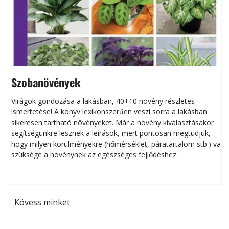
Szobanövények
Virágok gondozása a lakásban, 40+10 növény részletes
ismertetése! A könyv lexikonszerűen veszi sorra a lakásban
s
sikeresen tart­ha­tó növényeket. Már a növény kiválasztásakor
h
segítségünkre lesznek a leírások, mert pontosan megtudjuk,
k
hogy milyen körülményekre (hőmérséklet, páratartalom stb.) van
szüksége a növénynek az egészséges fejlődéshez.
t
Kövess minket