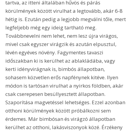
tartva, az itteni általában hűvös és párás 
körülmények között virulhat a legtovább, akár 6-8 
hétig is. Ezután pedig a legjobb megválni tőle, mert 
legfeljebb még egy ideig tartható meg. 
Továbbnevelni nem lehet, nem lesz újra virágos, 
mivel csak egyszer virágzik és azután elpusztul, 
lévén egyéves növény. Fagymentes tavaszi 
időszakban ki is kerülhet az ablakládába, vagy 
kerti idényvirágnak is, bimbós állapotban, 
sohasem közvetlen erős napfénynek kitéve. Ilyen 
módon is tartósan virulhat a nyirkos földben, akár 
csak cserepesen besüllyesztett állapotban. 
Szaporítása magvetéssel lehetséges. Ezzel azonban 
otthoni körülmények között próbálkozni sem 
érdemes. Már bimbósan és virágzó állapotban 
kerülhet az otthoni, lakásviszonyok közé. Érzékeny 