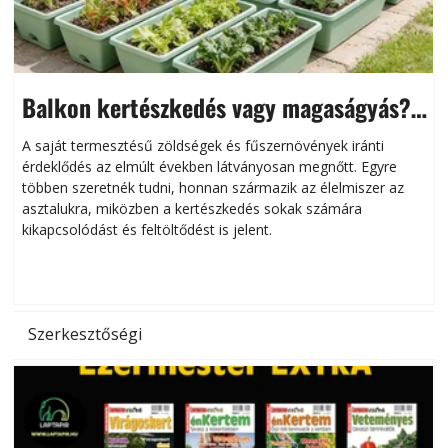
Balkon kertészkedés vagy magaságyás?
Helytakarékos kertészkedés
A saját termesztésű zöldségek és fűszernövények iránti
érdeklődés az elmúlt években látványosan megnőtt. Egyre
többen szeretnék tudni, honnan származik az élelmiszer az
l
asztalukra, miközben a kertészkedés sokak számára
kikapcsolódást és feltöltődést is jelent.
é
d
Szerkesztőségi