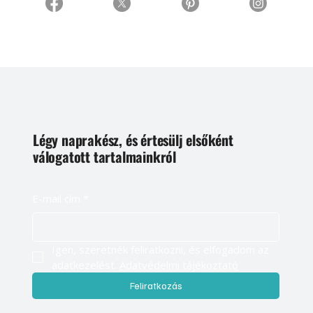
Légy naprakész, és értesülj elsőként
válogatott tartalmainkról
E-mail cím
*
Igen, szeretnék feliratkozni, és elfogadom az 
adatkezelést. 
Adatvédelmi tájékoztató
Feliratkozás