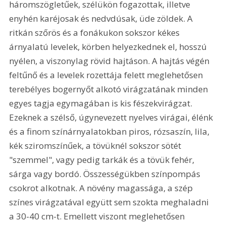
háromszögletűek, szélükön fogazottak, illetve 
enyhén karéjosak és nedvdúsak, üde zöldek. A 
ritkán szőrös és a fonákukon sokszor kékes 
árnyalatú levelek, körben helyezkednek el, hosszú 
nyélen, a viszonylag rövid hajtáson. A hajtás végén 
feltűnő és a levelek rozettája felett meglehetősen 
terebélyes bogernyőt alkotó virágzatának minden 
egyes tagja egymagában is kis fészekvirágzat. 
Ezeknek a szélső, úgynevezett nyelves virágai, élénk 
és a finom színárnyalatokban piros, rózsaszín, lila, 
kék sziromszínűek, a tövüknél sokszor sötét 
"szemmel", vagy pedig tarkák és a tövük fehér, 
sárga vagy bordó. Összességükben színpompás 
csokrot alkotnak. A növény magassága, a szép 
színes virágzatával együtt sem szokta meghaladni 
a 30-40 cm-t. Emellett viszont meglehetősen 