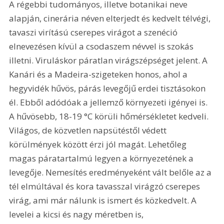
A régebbi tudományos, illetve botanikai neve 
alapján, cinerária néven elterjedt és kedvelt télvégi, 
tavaszi virítású cserepes virágot a szenéció 
elnevezésen kívül a csodaszem névvel is szokás 
illetni. Viruláskor páratlan virágszépséget jelent. A 
Kanári és a Madeira-szigeteken honos, ahol a 
hegyvidék hűvös, párás levegőjű erdei tisztásokon 
él. Ebből adódóak a jellemző környezeti igényei is. 
A hűvösebb, 18-19 °C körüli hőmérsékletet kedveli. 
Világos, de közvetlen napsütéstől védett 
körülmények között érzi jól magát. Lehetőleg 
magas páratartalmú legyen a környezetének a 
levegője. Nemesítés eredményeként vált belőle az a 
tél elmúltával és kora tavasszal virágzó cserepes 
virág, ami már nálunk is ismert és közkedvelt. A 
levelei a kicsi és nagy méretben is, 