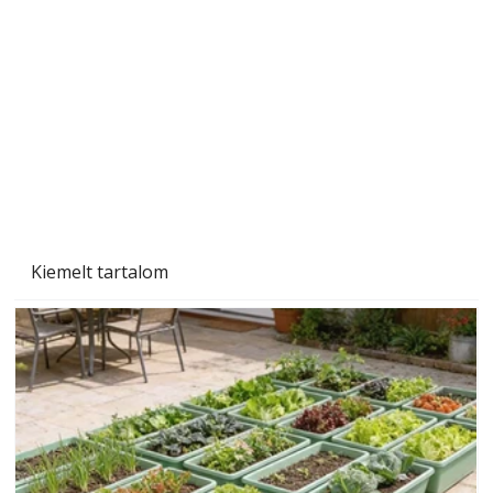
Szárazság a kertben – az aszály hatása a
növényekre és a védekezés lehetőségei
Kiemelt tartalom