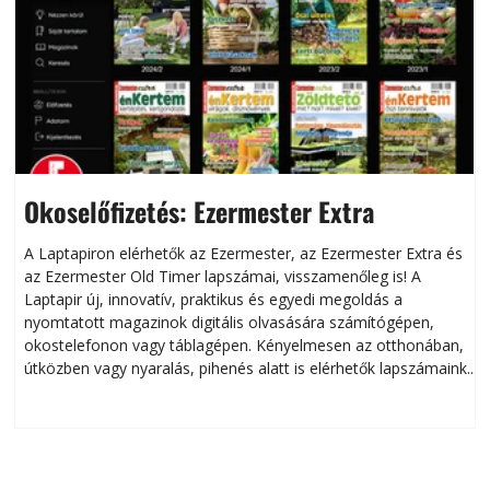
Okoselőfizetés: Ezermester Extra
A Laptapiron elérhetők az Ezermester, az Ezermester Extra és
az Ezermester Old Timer lapszámai, visszamenőleg is! A
Laptapir új, innovatív, praktikus és egyedi megoldás a
L
nyomtatott magazinok digitális olvasására számítógépen,
okostelefonon vagy táblagépen. Kényelmesen az otthonában,
útközben vagy nyaralás, pihenés alatt is elérhetők lapszámaink.
ú
Bárhol, bármikor, akár külföldön élve vagy dolgozva is
B
olvashatók az Ezermester lapszámai. A Laptapir kényelmes
megoldás, mert: – t