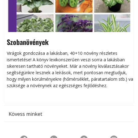
Szobanövények
Virágok gondozása a lakásban, 40+10 növény részletes
ismertetése! A könyv lexikonszerűen veszi sorra a lakásban
s
sikeresen tart­ha­tó növényeket. Már a növény kiválasztásakor
h
segítségünkre lesznek a leírások, mert pontosan megtudjuk,
k
hogy milyen körülményekre (hőmérséklet, páratartalom stb.) van
szüksége a növénynek az egészséges fejlődéshez.
t
Kövess minket