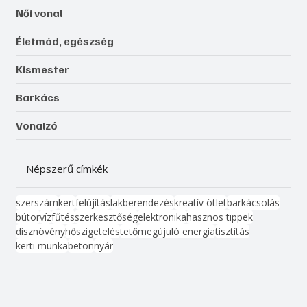
Női vonal
Életmód, egészség
Kismester
Barkács
Vonalzó
Népszerű címkék
szerszám
kert
felújítás
lakberendezés
kreatív ötlet
barkácsolás
bútor
víz
fűtés
szerkesztőség
elektronika
hasznos tippek
dísznövény
hőszigetelés
tető
megújuló energia
tisztítás
kerti munka
beton
nyár