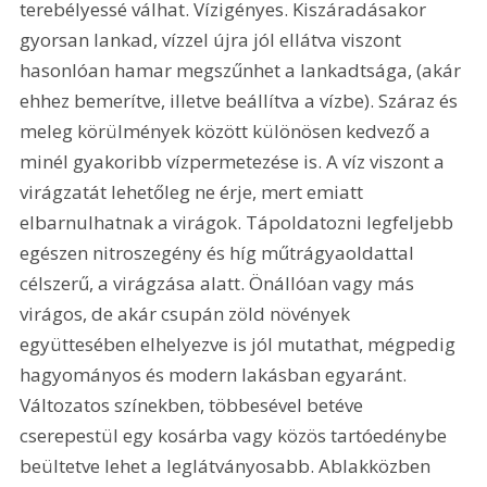
terebélyessé válhat. Vízigényes. Kiszáradásakor 
gyorsan lankad, vízzel újra jól ellátva viszont 
hasonlóan hamar megszűnhet a lankadtsága, (akár 
ehhez bemerítve, illetve beállítva a vízbe). Száraz és 
meleg körülmények között különösen kedvező a 
minél gyakoribb vízpermetezése is. A víz viszont a 
virágzatát lehetőleg ne érje, mert emiatt 
elbarnulhatnak a virágok. Tápoldatozni legfeljebb 
egészen nitroszegény és híg műtrágyaoldattal 
célszerű, a virágzása alatt. Önállóan vagy más 
virágos, de akár csupán zöld növények 
együttesében elhelyezve is jól mutathat, mégpedig 
hagyományos és modern lakásban egyaránt. 
Változatos színekben, többesével betéve 
cserepestül egy kosárba vagy közös tartóedénybe 
beültetve lehet a leglátványosabb. Ablakközben 