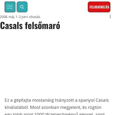
FELIRATKOZÁS
2008. máj. 1.
2 perc olvasás
Casals felsőmaró
Ez a gépfajta mostanáig hiányzott a spanyol Casals 
kínálatából. Most azonban megjelent, és rögtön 
egy több mint 1000 W teljesítményű géppel, amit 