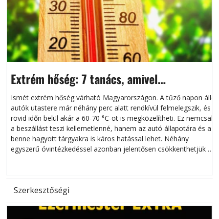
Extrém hőség: 7 tanács, amivel
megóvhatjuk autónkat a nyári károktól
Ismét extrém hőség várható Magyarországon. A tűző napon álló
autók utastere már néhány perc alatt rendkívül felmelegszik, és
rövid időn belül akár a 60-70 °C-ot is megközelítheti. Ez nemcsak
n
a beszállást teszi kellemetlenné, hanem az autó állapotára és a
benne hagyott tárgyakra is káros hatással lehet. Néhány
egyszerű óvintézkedéssel azonban jelentősen csökkenthetjük a
hőség káros hatásait.
l
Szerkesztőségi