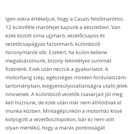
Igen sokra értékeljük, hogy a Casals felsőmaróhoz 
12 különféle marófejet kapunk a készletben. Van 
ezek között sima ujjmaró, vezetőcsapos és 
vezetőcsapágyas fazonmaró, különböző 
horonymarók stb. Ezekért, ha külön kellene 
megvásárolnunk, bizony tekintélyes summát 
fizetnénk. Ezek után nézzük a gyakorlatot. A 
motorhang szép, egészséges minden fordulatszám-
tartományban, kiegyensúlyozatlanságra utaló jelek 
nincsenek. A különböző vezetők csavarjait jól meg 
kell húznunk, de ezek után már nem állítódnak el 
munka közben. Mintagépünkön a motorház kissé 
kotyogott a vezetőoszlopokon, bár ez nem volt 
olyan mértékű, hogy a marás pontosságát 