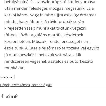
befolyásolná, és az oszloprögzítő-kar lenyomása 
után minden felesleges mozgás megszűnik. Ez a 
kar jól kézre-, vagy inkább ujjra esik, így érdemes 
mindig használnunk. A rövid próbák során 
kifejezetten szép munkákat tudtunk végezni, 
többek között a gáláns marófej készletnek 
köszönhetően. Műszaki rendellenességet nem 
észleltünk. A Casals felsőmaró tartozékaival együtt 
jó munkaeszköz lehet azok számára, akik 
rendszeresen végeznek asztalos és bútorkészítő 
munkákat. 
szerszám
Gépek, szerszámok, technológiák