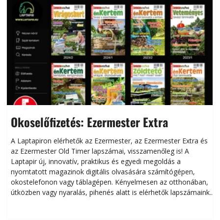
Okoselőfizetés: Ezermester Extra
A Laptapiron elérhetők az Ezermester, az Ezermester Extra és
az Ezermester Old Timer lapszámai, visszamenőleg is! A
Laptapir új, innovatív, praktikus és egyedi megoldás a
L
nyomtatott magazinok digitális olvasására számítógépen,
okostelefonon vagy táblagépen. Kényelmesen az otthonában,
útközben vagy nyaralás, pihenés alatt is elérhetők lapszámaink.
ú
Bárhol, bármikor, akár külföldön élve vagy dolgozva is
B
olvashatók az Ezermester lapszámai. A Laptapir kényelmes