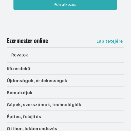
Feliratkozás
Ezermester online
Lap tetejére
Rovatok
Közérdekű
Újdonságok, érdekességek
Bemutatjuk
Gépek, szerszámok, technológiák
Építés, felújítás
Otthon, lakberendezés