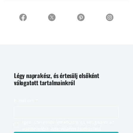
Légy naprakész, és értesülj elsőként
válogatott tartalmainkról
E-mail cím
*
Igen, szeretnék feliratkozni, és elfogadom az 
adatkezelést. 
Adatvédelmi tájékoztató