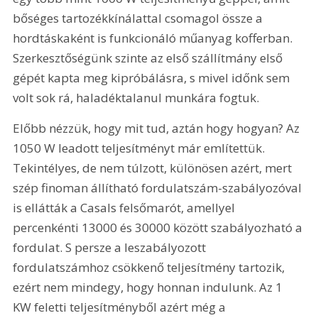
bőséges tartozékkínálattal csomagol össze a 
hordtáskaként is funkcionáló műanyag kofferban. 
Szerkesztőségünk szinte az első szállítmány első 
gépét kapta meg kipróbálásra, s mivel időnk sem 
volt sok rá, haladéktalanul munkára fogtuk.
Előbb nézzük, hogy mit tud, aztán hogy hogyan? Az 
1050 W leadott teljesítményt már említettük. 
Tekintélyes, de nem túlzott, különösen azért, mert 
szép finoman állítható fordulatszám-szabályozóval 
is ellátták a Casals felsőmarót, amellyel 
percenkénti 13000 és 30000 között szabályozható a 
fordulat. S persze a leszabályozott 
fordulatszámhoz csökkenő teljesítmény tartozik, 
ezért nem mindegy, hogy honnan indulunk. Az 1 
KW feletti teljesítményből azért még a 