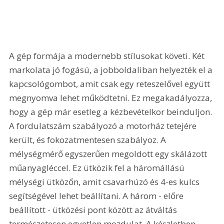
A gép formája a modernebb stílusokat követi. Két 
markolata jó fogású, a jobboldaliban helyezték el a 
kapcsológombot, amit csak egy reteszelővel együtt 
megnyomva lehet működtetni. Ez megakadályozza, 
hogy a gép már esetleg a kézbevételkor beinduljon. 
A fordulatszám szabályozó a motorház tetejére 
került, és fokozatmentesen szabályoz. A 
mélységmérő egyszerűen megoldott egy skálázott 
műanyagléccel. Ez ütközik fel a háromállású 
mélységi ütközőn, amit csavarhúzó és 4-es kulcs 
segítségével lehet beállítani. A három - előre 
beállított - ütközési pont között az átváltás 
természetesen egyetlen mozdulat. A készletben 