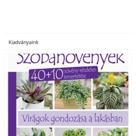
megoldás, mert: – t
Kiadványaink