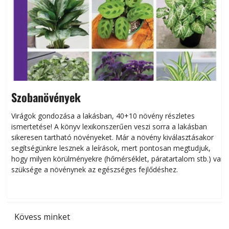
Szobanövények
Virágok gondozása a lakásban, 40+10 növény részletes
ismertetése! A könyv lexikonszerűen veszi sorra a lakásban
s
sikeresen tart­ha­tó növényeket. Már a növény kiválasztásakor
h
segítségünkre lesznek a leírások, mert pontosan megtudjuk,
k
hogy milyen körülményekre (hőmérséklet, páratartalom stb.) van
szüksége a növénynek az egészséges fejlődéshez.
t
Kövess minket