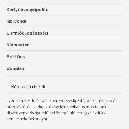
Kert, növényápolás
Női vonal
Életmód, egészség
Kismester
Barkács
Vonalzó
Népszerű címkék
szerszám
kert
felújítás
lakberendezés
kreatív ötlet
barkácsolás
bútor
víz
fűtés
szerkesztőség
elektronika
hasznos tippek
dísznövény
hőszigetelés
tető
megújuló energia
tisztítás
kerti munka
beton
nyár