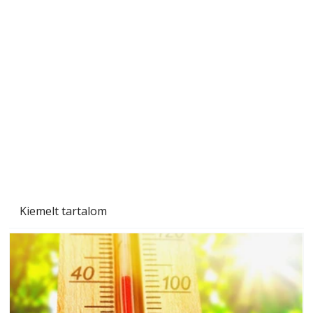
A varrógép és a varrás
Kiemelt tartalom