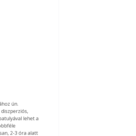
ához ún. 
 diszperziós, 
atulyával lehet a 
öbbféle 
an, 2-3 óra alatt 