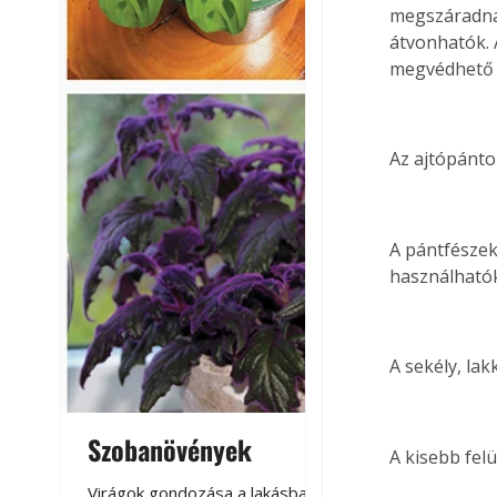
megszáradnak
átvonhatók. 
megvédhető a
Az ajtópánto
A pántfészek
használható
A sekély, lak
Szobanövények
Virágoskert: k
A kisebb felü
teraszon, laká
Virágok gondozása a lakásban,