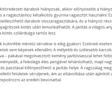
 kitöredezett darabok hiányosak, akkor előnyösebb a hiányz
s a ragasztáshoz kétalkotós gyurma ragasztót használni. Ez
beilleszthető darabok visszaragasztására, és a hiányzó része
nyagrészek kötés után lemunkálhatók. A javítás a világos any
a kötés szilárdsága tartós lesz.
tek különféle méretű sérülése is elég gyakori. Ezeknek esete
ületek sem képesek ellenállni. A mélyebb és szélesebb karcok
a – pákával megolvasztott kemény javítóviasszal lehet feltöl
ményedik, a feleslege éles pengével lehántolható, majd nag
 és pasztával kifényesíthető a javítás helye. A ragszalag meg
elletti felületek sérüljenek, ám az eltávolítása után ajánlott a
zepolírozni az eredeti bevonattal.