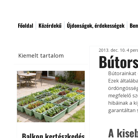
Főoldal
Közérdekű
Újdonságok, érdekességek
Bem
2013. dec. 10.
4 per
Bútor
Kiemelt tartalom
Bútorainkat 
Ezek általáb
ördöngösség, 
megfelelő sz
hibáinak a k
garantáltan 
A kise
Balkon kertészkedés