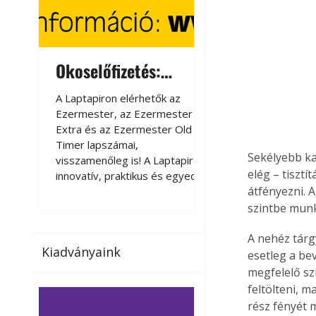
Okoselőfizetés:
Okoselőfizetés
Ezermester Extra
A Laptapiron elérhetők az
A Laptapiron elérhető
Ezermester, az Ezermester
Ezermester, az Ezer
Extra és az Ezermester Old
Extra és az Ezermest
Timer lapszámai,
Timer lapszámai,
Sekélyebb kar
visszamenőleg is! A Laptapir új,
visszamenőleg is! A La
elég – tisztí
innovatív, praktikus és egyedi
innovatív, praktikus 
átfényezni. 
megoldás a nyomtatott
megoldás a nyomtato
magazinok digitális olvasására
magazinok digitális o
szintbe munk
számítógépen, okostelefonon
számítógépen, okost
vagy táblagépen. Kényelmesen
vagy táblagépen. Ké
A nehéz tárg
Kiadványaink
az otthonában, útközben vagy
az otthonában, útköz
esetleg a be
nyaralás, pihenés alatt is
nyaralás, pihenés alat
megfelelő szí
elérhetők lapszámaink. Bárhol,
elérhetők lapszámaink
feltölteni, m
bármikor, akár külföldön élve
bármikor, akár külföld
rész fényét 
vagy dolgozva is olvashatók az
vagy dolgozva is olv