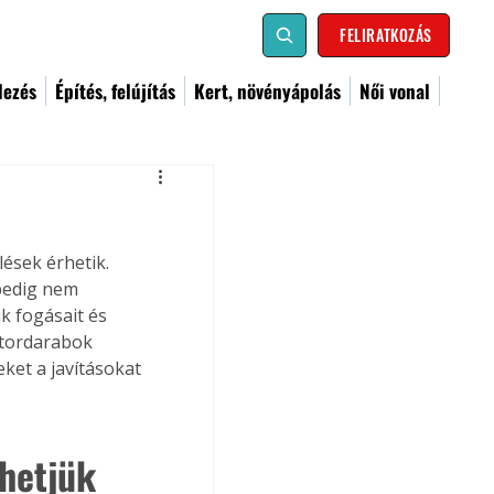
FELIRATKOZÁS
dezés
Építés, felújítás
Kert, növényápolás
Női vonal
ések érhetik. 
pedig nem 
k fogásait és 
útordarabok 
ket a javításokat 
zhetjük