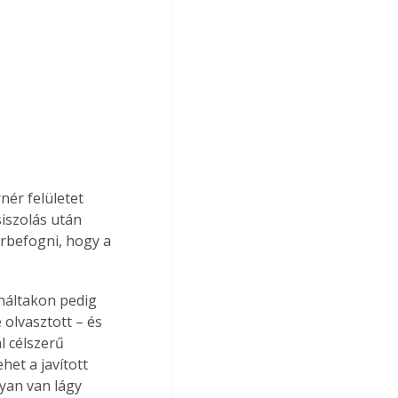
nér felületet 
siszolás után 
örbefogni, hogy a 
náltakon pedig 
olvasztott – és 
l célszerű 
het a javított 
yan van lágy 