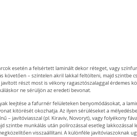
Együtt jobban megéri!
Bővebb információ itt!
k az
Együtt jobban megéri! A
mester
könyvek tetszőleges
er Old
párosítással kedvezményes
áron, 0 Ft postaköltséggel
cok esetén a felsértett laminált dekor réteget, vagy színfur
ptapir új,
megrendelhetők!
tás követően – színtelen akril lakkal feltölteni, majd szintbe c
és egyedi
A javított részt most is vékony ragasztószalaggal érdemes k
tt
lvasására
áláskor ne sérüljön az eredeti bevonat.
elefonon
nyelmesen
yak leejtése a fafurnér felületeken benyomódásokat, a lami
ben vagy
vonat kitörését okozhatja. Az ilyen sérüléseket a mélyedésbe 
t is
nű – javítóviasszal (pl. Kiraviv, Novoryt), vagy folyékony fáva
. Bárhol,
ajd szintbe munkálás után polírozással esetleg lakkozással le
ön élve
megközelítően visszaállítani. A különféle javítóviaszoknak ug
ashatók az