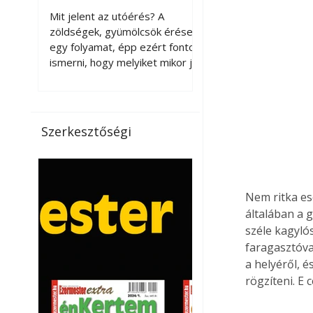
érnek tovább leszedés
Mit jelent az utóérés? A
után?
zöldségek, gyümölcsök érése
egy folyamat, épp ezért fontos
ismerni, hogy melyiket mikor jó
leszedni. Meg kell különböztetni
a gazdasági és a biológiai
érettséget. Például a
paradicsomot sokszor
Szerkesztőségi
gazdasági érettségben, azaz
félig éretten szedik le, ezután
utaztatják hosszan, és még
pulton tartható kell legyen.
Nem ritka es
Utóérik eközben, de nem lesz
általában a
olyan ízű, mint amit a saját
széle kagyló
kertünkben, biológiai
érettségben szedünk le. Teljes
faragasztóval
érettségben szedve nem
a helyéről, é
tárolható h
rögzíteni. E