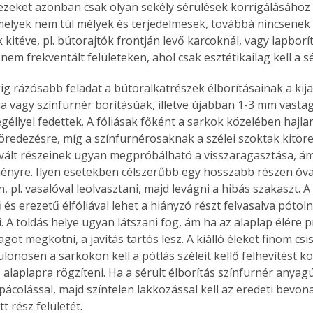
, ezeket azonban csak olyan sekély sérülések korrigálásához 
. A
melyek nem túl mélyek és terjedelmesek, továbbá nincsenek 
megoldás,
kitéve, pl. bútorajtók frontján levő karcoknál, vagy lapborí
 nem frekventált felületeken, ahol csak esztétikailag kell a sé
ig rázósabb feladat a bútoralkatrészek élborításainak a kija
ia vagy színfurnér borításúak, illetve újabban 1-
3 mm
 vasta
éllyel fedettek. A fóliásak főként a sarkok közelében hajla
töredezésre, míg a színfurnérosaknak a szélei szoktak kitöred
lvált részeinek ugyan megpróbálható a visszaragasztása, ám 
ényre. Ilyen esetekben célszerűbb egy hosszabb részen óva
 pl. vasalóval leolvasztani, majd levágni a hibás szakaszt. A
és erezetű élfóliával lehet a hiányzó részt felvasalva pótolni
. A toldás helye ugyan látszani fog, ám ha az alaplap élére 
ot megkötni, a javítás tartós lesz. A kiálló éleket finom csisz
ülönösen a sarkokon kell a pótlás széleit kellő felhevítést kö
 alaplapra rögzíteni. Ha a sérült élborítás színfurnér anyag
pácolással, majd színtelen lakkozással kell az eredeti bevo
tt rész felületét.