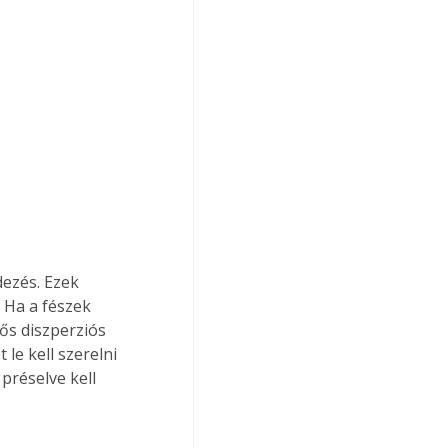
dezés. Ezek 
Ha a fészek 
ős diszperziós 
le kell szerelni 
préselve kell 