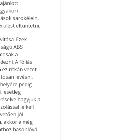
ajánlott 
gyakori 
tások sarokélein, 
rülést eltüntetni.
vítása. Ezek 
gságú ABS 
mosak a 
ezni. A fóliás 
ez ritkán vezet 
tosan levésni, 
 helyére pedig 
, esetleg 
préselve hagyjuk a 
olással le kell 
vetően jól 
ú, akkor a még 
nathoz hasonlóvá 