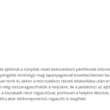
et ajtóknál a túlnyitás miatt bekövetkező pántfészek kitöre
 gyengébb minőségű mag lapanyagoknál következhetnek be. 
san törik ki, akkor a morzsalékos részek eltávolítása után er
 még visszaragaszthatók a helyükre, de a javításhoz az ajtót 
s a kiszakadt részt ragasztóval, pontosan a helyére illesztve, 
 célra akár kétkomponensű ragasztó is megfelel. 