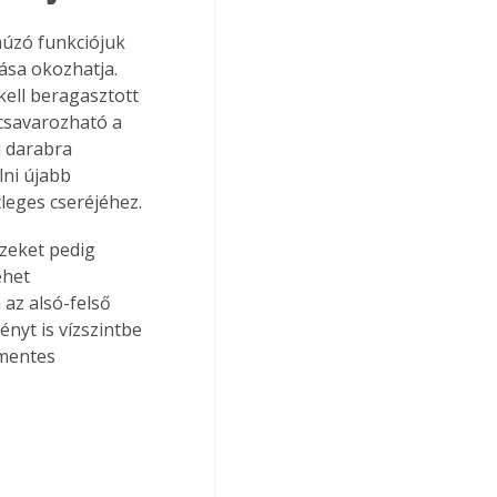
húzó funkciójuk 
ása okozhatja. 
ell beragasztott 
acsavarozható a 
j darabra 
lni újabb 
leges cseréjéhez.
ezeket pedig 
ehet 
az alsó-felső 
nyt is vízszintbe 
ymentes 