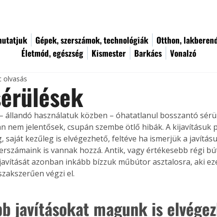
utatjuk
Gépek, szerszámok, technológiák
Otthon, lakberen
Életmód, egészség
Kismester
Barkács
Vonalzó
c olvasás
sérülések
– állandó használatuk közben – óhatatlanul bosszantó sérül
an nem jelentősek, csupán szembe ötlő hibák. A kijavításuk 
saját kezűleg is elvégezhető, feltéve ha ismerjük a javításu
erszámaink is vannak hozzá. Antik, vagy értékesebb régi b
ijavítását azonban inkább bízzuk műbútor asztalosra, aki eze
szakszerűen végzi el.
bb javításokat magunk is elvége