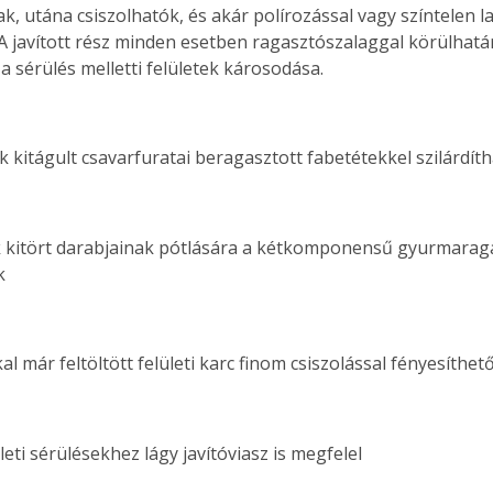
, utána csiszolhatók, és akár polírozással vagy színtelen la
A javított rész minden esetben ragasztószalaggal körülhatá
 sérülés melletti felületek károsodása.
k kitágult csavarfuratai beragasztott fabetétekkel szilárdí
 kitört darabjainak pótlására a kétkomponensű gyurmaraga
k
kal már feltöltött felületi karc finom csiszolással fényesíthető
ertben,
Gyógyító növények: a
leti sérülésekhez lágy javítóviasz is megfelel
sban
természet kincsei az