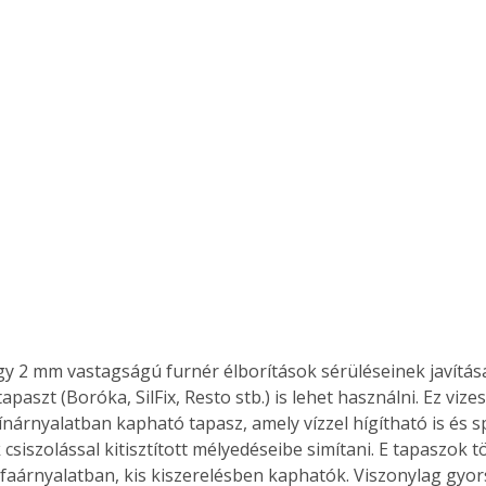
gy 
2 mm
 vastagságú furnér élborítások sérüléseinek javítás
apaszt (Boróka, SilFix, Resto stb.) is lehet használni. Ez vizes
ínárnyalatban kapható tapasz, amely vízzel hígítható is és sp
 csiszolással kitisztított mélyedéseibe simítani. E tapaszok t
faárnyalatban, kis kiszerelésben kaphatók. Viszonylag gyors