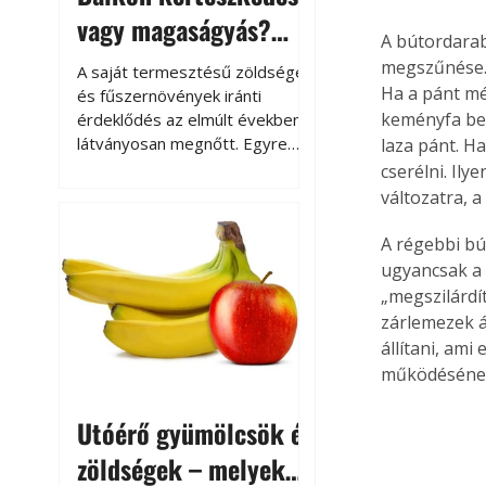
vagy magaságyás?
A bútordarab
Helytakarékos
megszűnése. 
A saját termesztésű zöldségek
kertészkedés
Ha a pánt mé
és fűszernövények iránti
keményfa bet
érdeklődés az elmúlt években
látványosan megnőtt. Egyre
laza pánt. H
többen szeretnék tudni, honnan
cserélni. Ily
származik az élelmiszer az
változatra, 
asztalukra, miközben a
kertészkedés sokak számára
A régebbi bút
kikapcsolódást és feltöltődést
ugyancsak a 
is jelent.
„megszilárdí
zárlemezek á
állítani, ami
működésének,
Utóérő gyümölcsök és
zöldségek – melyek