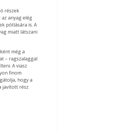
ó részek 
 az anyag elég 
k pótlására is. A 
ag miatt látszani 
nként még a 
at – ragszalaggal 
teni. A viasz 
yon finom 
gátolja, hogy a 
 javított rész 