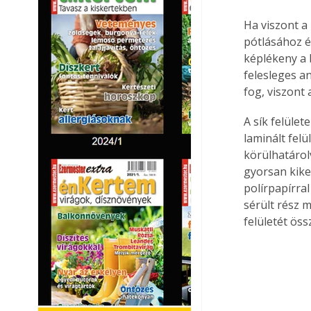
Ha viszont a
pótlásához é
képlékeny a 
felesleges a
fog, viszont 
A sík felüle
laminált fel
körülhatárolv
gyorsan kike
polírpapírral
sérült rész m
felületét öss