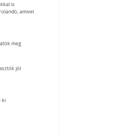
kkal is 
rolandó, amivel 
thatók meg
sztók jól 
 ki