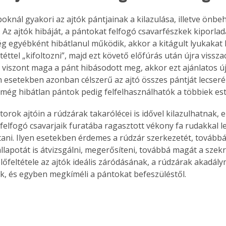
oknál gyakori az ajtók pántjainak a kilazulása, illetve önbe
Az ajtók hibáját, a pántokat felfogó csavarfészkek kiporlad
g egyébként hibátlanul működik, akkor a kitágult lyukakat k
éttel „kifoltozni”, majd ezt követő előfúrás után újra vissz
a viszont maga a pánt hibásodott meg, akkor ezt ajánlatos ú
en esetekben azonban célszerű az ajtó összes pántját lecseré
a még hibátlan pántok pedig felfelhasználhatók a többiek est
orok ajtóin a rúdzárak takarólécei is idővel kilazulhatnak, 
felfogó csavarjaik furatába ragasztott vékony fa rudakkal l
tani. Ilyen esetekben érdemes a rúdzár szerkezetét, továbbá 
llapotát is átvizsgálni, megerősíteni, továbbá magát a szekré
 előfeltétele az ajtók ideális záródásának, a rúdzárak akadál
 és egyben megkíméli a pántokat befeszüléstől.