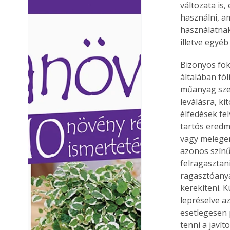
változata is
Ezermester lapszámai. A
Ezermester lapszámai
használni, a
Laptapir kényelmes megoldás,
Laptapir kényelmes 
használatnak 
mert: – t
mert: – t
illetve egyéb
Bizonyos fok
általában fól
műanyag szeg
leválásra, ki
élfedések fe
tartós eredm
vagy melegen,
azonos színű 
felragasztani
ragasztóanyag
kerekíteni. K
lepréselve az
esetlegesen 
tenni a javíto