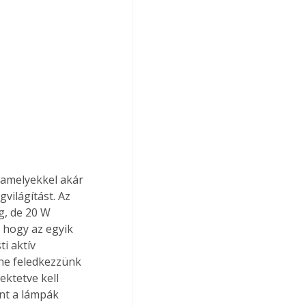
, amelyekkel akár 
világítást. Az 
g, de 20 W 
 hogy az egyik 
i aktív 
ne feledkezzünk 
ektetve kell 
nt a lámpák 