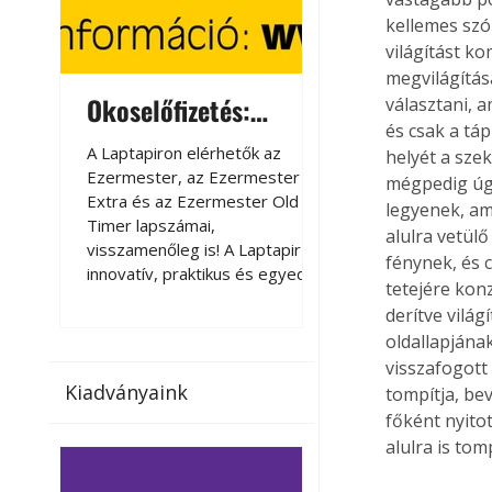
kellemes szór
világítást k
megvilágítás
Okoselőfizetés:
Okoselőfizetés
választani, a
és csak a táp
Ezermester Extra
A Laptapiron elérhetők az
A Laptapiron elérhető
helyét a sze
Ezermester, az Ezermester
Ezermester, az Ezer
mégpedig úgy
Extra és az Ezermester Old
Extra és az Ezermest
legyenek, am
Timer lapszámai,
Timer lapszámai,
alulra vetülő
visszamenőleg is! A Laptapir új,
visszamenőleg is! A La
fénynek, és 
innovatív, praktikus és egyedi
innovatív, praktikus 
tetejére konz
megoldás a nyomtatott
megoldás a nyomtato
derítve vilá
magazinok digitális olvasására
magazinok digitális o
oldallapjának
számítógépen, okostelefonon
számítógépen, okost
visszafogott 
vagy táblagépen. Kényelmesen
vagy táblagépen. Ké
Kiadványaink
tompítja, be
az otthonában, útközben vagy
az otthonában, útköz
nyaralás, pihenés alatt is
nyaralás, pihenés alat
főként nyito
elérhetők lapszámaink. Bárhol,
elérhetők lapszámaink
alulra is tom
bármikor, akár külföldön élve
bármikor, akár külföld
vagy dolgozva is olvashatók az
vagy dolgozva is olv