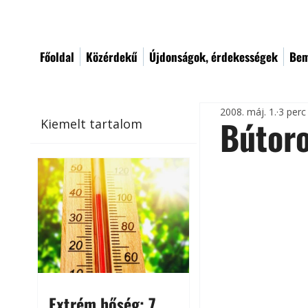
Főoldal
Közérdekű
Újdonságok, érdekességek
Bem
2008. máj. 1.
3 perc
Bútor
Kiemelt tartalom
Extrém hőség: 7