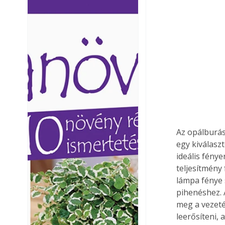
Ezermester lapszámai. A
Ezermester lapszámai
Laptapir kényelmes megoldás,
Laptapir kényelmes 
mert: – t
mert: – t
Az opálburás 
egy kiválasz
ideális fény
teljesítmény
lámpa fénye 
pihenéshez. 
meg a vezeték
leerősíteni,