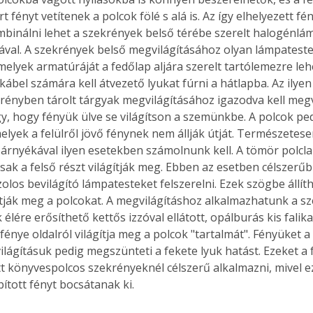
t fényt vetítenek a polcok fölé s alá is. Az így elhelyezett fé
ombinálni lehet a szekrények belső térébe szerelt halogénlá
ával. A szekrények belső megvilágításához olyan lámpateste
Együtt jobban megéri!
melyek armatúráját a fedőlap aljára szerelt tartólemezre lehe
kábel számára kell átvezető lyukat fúrni a hátlapba. Az ilye
Bővebb információ itt!
k az
Együtt jobban megéri! A
krényben tárolt tárgyak megvilágításához igazodva kell megv
mester
könyvek tetszőleges
, hogy fényük ülve se világítson a szemünkbe. A polcok pe
er Old
párosítással kedvezményes
elyek a felülről jövő fénynek nem állják útját. Természetese
áron, 0 Ft postaköltséggel
 árnyékával ilyen esetekben számolnunk kell. A tömör polclap
ptapir új,
megrendelhetők!
csak a felső részt világítják meg. Ebben az esetben célszerű
és egyedi
olos bevilágító lámpatesteket felszerelni. Ezek szögbe állíth
tt
gítják meg a polcokat. A megvilágításhoz alkalmazhatunk a s
lvasására
 élére erősíthető kettős izzóval ellátott, opálburás kis falik
elefonon
fénye oldalról világítja meg a polcok "tartalmát". Fényüket a
nyelmesen
világításuk pedig megszünteti a fekete lyuk hatást. Ezeket a
ben vagy
t is
tt könyvespolcos szekrényeknél célszerű alkalmazni, mivel ez
. Bárhol,
pított fényt bocsátanak ki. 
ön élve
ashatók az