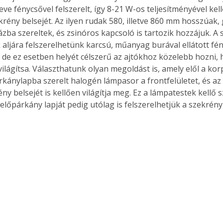
ve fénycsővel felszerelt, így 8-21 W-os teljesítményével kel
rény belsejét. Az ilyen rudak 580, illetve 860 mm hosszúak, 
zba szereltek, és zsinóros kapcsoló is tartozik hozzájuk. A 
 aljára felszerelhetünk karcsú, műanyag burával ellátott fé
, de ez esetben helyét célszerű az ajtókhoz közelebb hozni,
bevilágítsa. Választhatunk olyan megoldást is, amely elől a kor
rkánylapba szerelt halogén lámpasor a frontfelületet, és az 
ny belsejét is kellően világítja meg. Ez a lámpatestek kellő s
 előpárkány lapját pedig utólag is felszerelhetjük a szekrény 