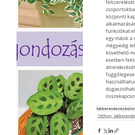
felszerelését
csoportokban
központi kap
alkalmazásár
funkciókat e
egy másik a 
mégpedig leh
követhető mó
esetben fekt
átrendezését.
függőlegesen
használhatun
dugaszolható
összekapcsol
lakberendezés
búto
Otthon, lakberend