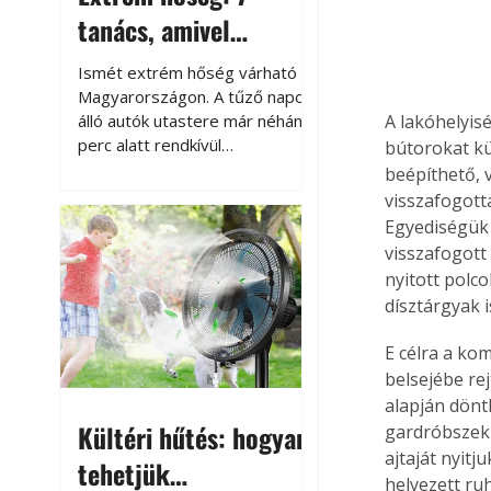
tanács, amivel
megóvhatjuk
Ismét extrém hőség várható
autónkat a nyári
Magyarországon. A tűző napon
álló autók utastere már néhány
A lakóhelyis
károktól
perc alatt rendkívül
bútorokat kü
felmelegszik, és rövid időn belül
beépíthető, 
akár a 60-70 °C-ot is
visszafogott
megközelítheti. Ez nemcsak a
Egyediségük 
beszállást teszi kellemetlenné,
visszafogott 
hanem az autó állapotára és a
nyitott polc
benne hagyott tárgyakra is
dísztárgyak i
káros hatással lehet. Néhány
egyszerű óvintézkedéssel
E célra a ko
azonban jelentősen
belsejébe rej
csökkenthetjük a hőség káros
alapján dönt
hatásait.
Kültéri hűtés: hogyan
gardróbszekr
ajtaját nyitj
tehetjük
helyezett ru