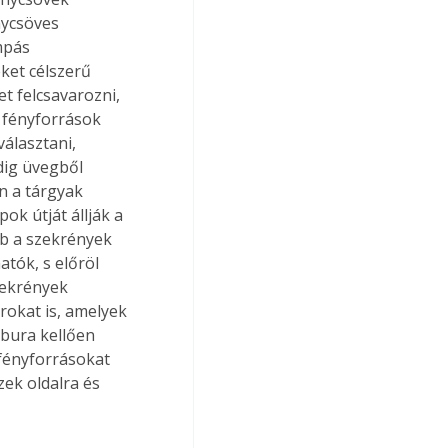
nycsöves 
mpás 
ket célszerű 
t felcsavarozni, 
n fényforrások 
álasztani, 
dig üvegből 
n a tárgyak 
ok útját állják a 
bb a szekrények 
atók, s előröl 
zekrények 
arokat is, amelyek 
 bura kellően 
 fényforrásokat 
ek oldalra és 