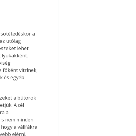
 sötétedéskor a 
az utólag 
szeket lehet 
 lyukakként. 
yiség 
 főként vitrinek, 
ek és egyéb 
zeket a bútorok 
tjük. A cél 
ra a 
, s nem minden 
 hogy a vállfákra 
yebb elérni, 