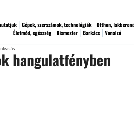
utatjuk
Gépek, szerszámok, technológiák
Otthon, lakberen
Életmód, egészség
Kismester
Barkács
Vonalzó
 olvasás
ok hangulatfényben