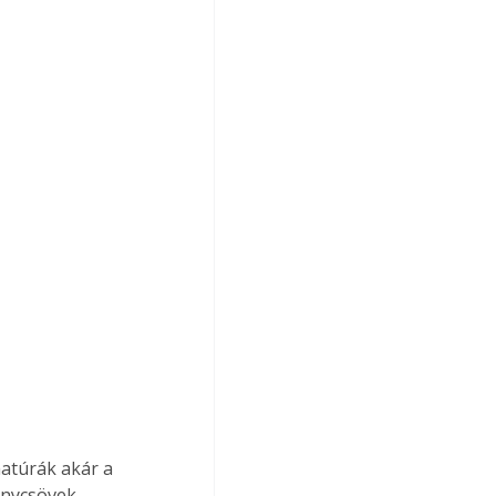
atúrák akár a 
énycsövek 