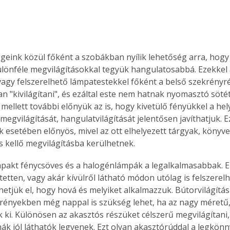
égeink közül főként a szobákban nyílik lehetőség arra, hogy
lönféle megvilágításokkal tegyük hangulatosabbá. Ezekkel 
vagy felszerelhető lámpatestekkel főként a belső szekrényré
an "kivilágítani", és ezáltal este nem hatnak nyomasztó sötét
mellett további előnyük az is, hogy kivetülő fényükkel a hel
megvilágítását, hangulatvilágítását jelentősen javíthatjuk. Ez
ok esetében előnyös, mivel az ott elhelyezett tárgyak, könyv
s kellő megvilágításba kerülhetnek. 
mpakt fénycsöves és a halogénlámpák a legalkalmasabbak. E
tetten, vagy akár kívülről látható módon utólag is felszerelhe
hetjük el, hogy hová és melyiket alkalmazzuk. Bútorvilágítás
ényekben még nappal is szükség lehet, ha az nagy méretű
uk ki. Különösen az akasztós részüket célszerű megvilágítani,
hák jól láthatók legyenek. Ezt olyan akasztórúddal a legkönn