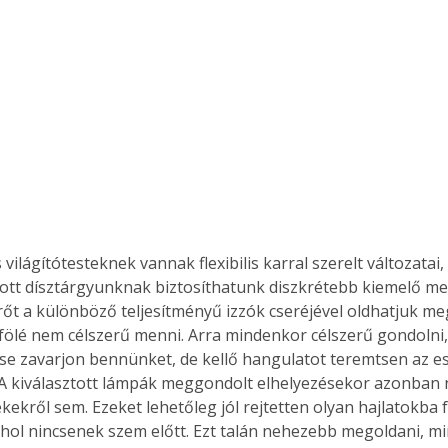
. A
megoldás,
világítótesteknek vannak flexibilis karral szerelt változatai
tott dísztárgyunknak biztosíthatunk diszkrétebb kiemelő meg
erőt a különböző teljesítményű izzók cseréjével oldhatjuk me
 fölé nem célszerű menni. Arra mindenkor célszerű gondolni,
se zavarjon bennünket, de kellő hangulatot teremtsen az est
A kiválasztott lámpák meggondolt elhelyezésekor azonban 
ekről sem. Ezeket lehetőleg jól rejtetten olyan hajlatokba f
 ahol nincsenek szem előtt. Ezt talán nehezebb megoldani, mi