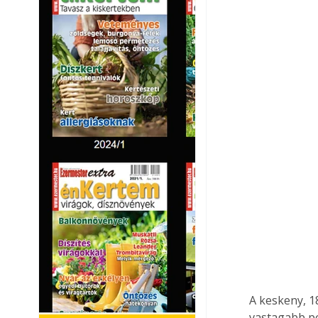
A keskeny, 1
vastagabb po