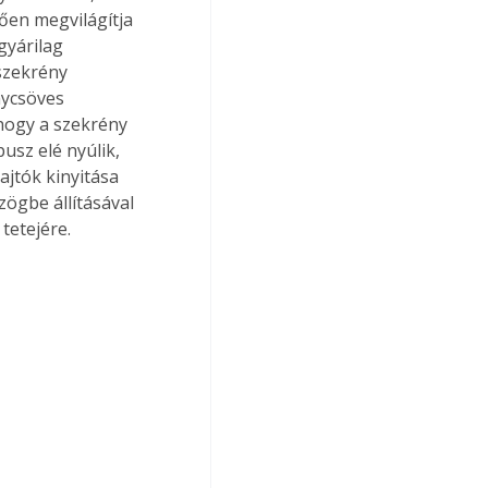
lően megvilágítja 
gyárilag 
szekrény 
nycsöves 
 hogy a szekrény 
pusz elé nyúlik, 
ajtók kinyitása 
zögbe állításával 
tetejére. 