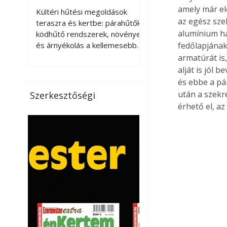
kellemesebbé a
amely már ele
Kültéri hűtési megoldások
az egész szek
teraszt és a kertet?
teraszra és kertbe: párahűtők,
alumínium há
ködhűtő rendszerek, növények
és árnyékolás a kellemesebb
fedőlapjának
nyári mikroklímáért. A kültéri
armatúrát is
hűtés kérdése az utóbbi
alját is jól 
években egyre nagyobb
és ebbe a pá
jelentőséget kapott, ahogy a
után a szekré
Szerkesztőségi
nyári hőhullámok gyakoribbá és
érhető el, az
intenzívebbé váltak. Míg
korábban elsősorban a beltéri
klímaberendezések jelentették
a megoldást a meleg ellen, ma
már egyre többen keresnek
olyan kültéri hűtési
lehetőségeket is, amelyek a
teraszok, erkélyek, kertek vagy
vendégl