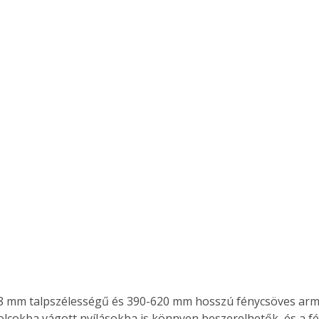
8 mm talpszélességű és 390-620 mm hosszú fénycsöves arm
lcokba vágott nyílásokba is könnyen beszerelhetők, és a f