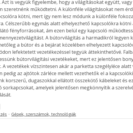
. Azt is vegyük figyelembe, hogy a világításokat együtt, vagy
 szeretnénk működtetni. A különféle világításokat nem ér
csolóra kötni, mert így nem lesz módunk a különféle fokoz
a. Célszerűbb egymás alatt elhelyezhető kapcsolókra kötni a
llátó fényforrásokat, ám ezen belül egy kapcsoló működtesse
mennyezetvilágítást. A bútorvilágítás a harmadikról legyen 
etőleg a bútor és a bejárat közelében elhelyezett kapcsolóval
don lefektetett vezetékezéssel tegyük áttekinthetővé. Falba
essünk bútorvilágítási vezetékeket, mert ez jelentősen bonyo
 A vezetékek vízszintesen akár a parketta szegélyléce alatt v
 pedig az ajtótok zárléce mellett vezethetők el a kapcsolóki
k korszerű, dugaszokkal ellátott összekötő kábeleket és e
 sorkapcsokat, amelyek jelentősen megkönnyítik a szerelv
ását.
r
ezés
Gépek, szerszámok, technológiák