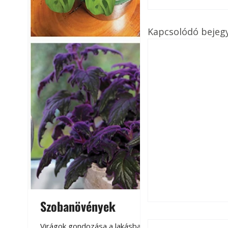
Kapcsolódó bejeg
Szobanövények
Virágoskert: k
teraszon, laká
Virágok gondozása a lakásban,