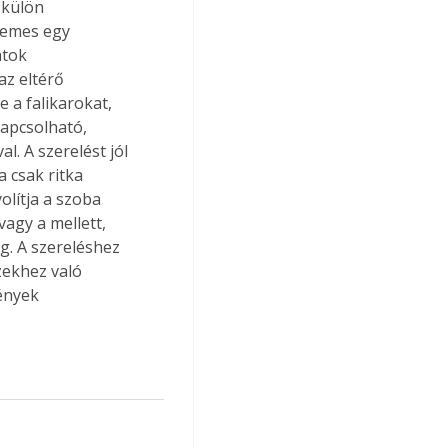
 külön 
demes egy 
atok 
z eltérő 
 a falikarokat, 
kapcsolható, 
. A szerelést jól 
 csak ritka 
lítja a szoba 
agy a mellett, 
g. A szereléshez 
zekhez való 
ények 