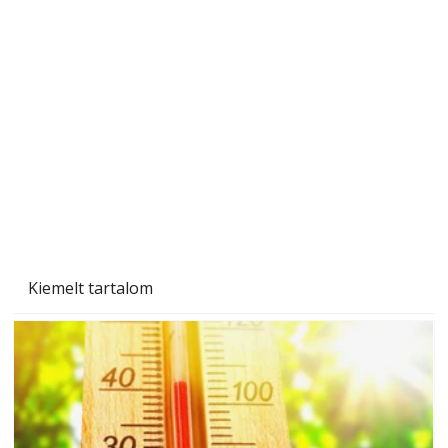
A varrógép és a varrás
Kiemelt tartalom