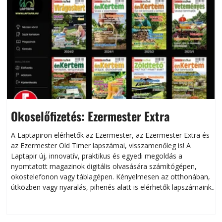
Okoselőfizetés: Ezermester Extra
A Laptapiron elérhetők az Ezermester, az Ezermester Extra és
az Ezermester Old Timer lapszámai, visszamenőleg is! A
Laptapir új, innovatív, praktikus és egyedi megoldás a
L
nyomtatott magazinok digitális olvasására számítógépen,
okostelefonon vagy táblagépen. Kényelmesen az otthonában,
útközben vagy nyaralás, pihenés alatt is elérhetők lapszámaink.
ú
Bárhol, bármikor, akár külföldön élve vagy dolgozva is
B
olvashatók az Ezermester lapszámai. A Laptapir kényelmes
megoldás, mert: – t