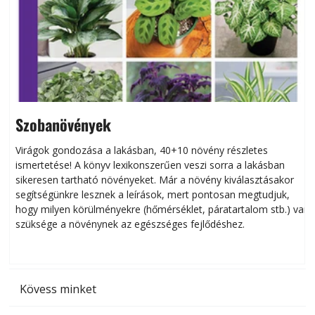
Szobanövények
Virágok gondozása a lakásban, 40+10 növény részletes
ismertetése! A könyv lexikonszerűen veszi sorra a lakásban
s
sikeresen tart­ha­tó növényeket. Már a növény kiválasztásakor
h
segítségünkre lesznek a leírások, mert pontosan megtudjuk,
k
hogy milyen körülményekre (hőmérséklet, páratartalom stb.) van
szüksége a növénynek az egészséges fejlődéshez.
t
Kövess minket