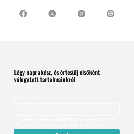
Légy naprakész, és értesülj elsőként
válogatott tartalmainkról
E-mail cím
*
Igen, szeretnék feliratkozni, és elfogadom az 
adatkezelést. 
Adatvédelmi tájékoztató