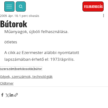
FELIRATKOZÁS
2009. ápr. 18.
1 perc olvasás
Bútorok
Műanyagok, újbóli felhasználása.
ötletes
A cikk az Ezermester alábbi nyomtatott 
lapszámában érhető el: 1973/április.
szerszám
barkácsolás
bútor
Gépek, szerszámok, technológiák
Oldtimer