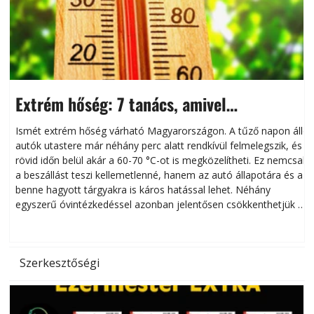
Extrém hőség: 7 tanács, amivel
megóvhatjuk autónkat a nyári károktól
Ismét extrém hőség várható Magyarországon. A tűző napon álló
autók utastere már néhány perc alatt rendkívül felmelegszik, és
rövid időn belül akár a 60-70 °C-ot is megközelítheti. Ez nemcsak
n
a beszállást teszi kellemetlenné, hanem az autó állapotára és a
benne hagyott tárgyakra is káros hatással lehet. Néhány
egyszerű óvintézkedéssel azonban jelentősen csökkenthetjük a
hőség káros hatásait.
l
Szerkesztőségi