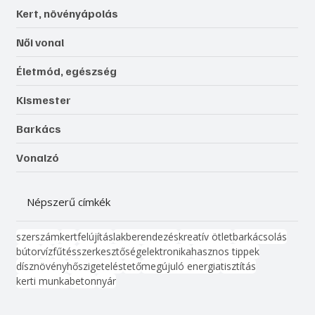
Kert, növényápolás
Női vonal
Életmód, egészség
Kismester
Barkács
Vonalzó
Népszerű címkék
szerszám
kert
felújítás
lakberendezés
kreatív ötlet
barkácsolás
bútor
víz
fűtés
szerkesztőség
elektronika
hasznos tippek
dísznövény
hőszigetelés
tető
megújuló energia
tisztítás
kerti munka
beton
nyár