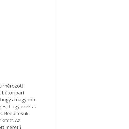
 bútoripari 
, hogy a nagyobb 
ges, hogy ezek az 
k. Beépítésük 
ített. Az 
ott méretű 