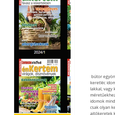
 bútor egyöntetűségét, ám a felületük sérülékeny, nehezen javítható. A furnérozott 
keretléc ido
lakkal, vagy
méretűekhez 
idomok mindk
csak olyan k
ajtókeretek 