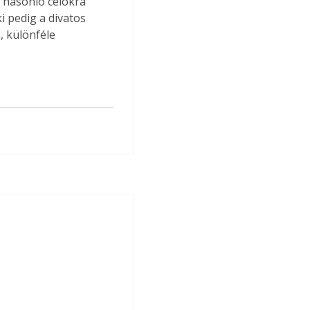
, hasonló célokra 
i pedig a divatos 
, különféle 