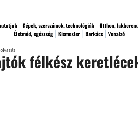
utatjuk
Gépek, szerszámok, technológiák
Otthon, lakberen
Életmód, egészség
Kismester
Barkács
Vonalzó
 olvasás
jtók félkész keretléce