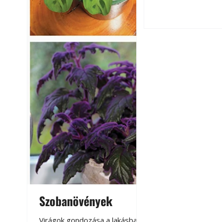
Gyerekszoba az új
Szobanövények
Virágoskert: k
teraszon, laká
Virágok gondozása a lakásban,