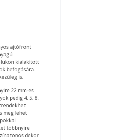
yos ajtófront 
nyagú 
lükön kialakított 
pok befogására. 
kezűleg is.
nyire 22 mm-es 
ok pedig 4, 5, 8, 
 trendekhez 
s meg lehet 
apokkal 
et többnyire 
 színazonos dekor 