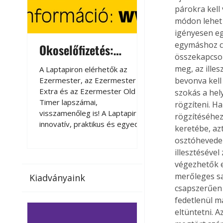
párokra kell
módon lehet 
igényesen eg
egymáshoz cs
Okoselőfizetés:
Okoselőfizetés
összekapcsol
Ezermester Extra
meg, az illes
A Laptapiron elérhetők az
A Laptapiron elérhető
Ezermester, az Ezermester
Ezermester, az Ezer
bevonva kell
Extra és az Ezermester Old
Extra és az Ezermest
szokás a hel
Timer lapszámai,
Timer lapszámai,
rögzíteni. Ha
visszamenőleg is! A Laptapir új,
visszamenőleg is! A La
rögzítéséhez 
innovatív, praktikus és egyedi
innovatív, praktikus 
keretébe, az
megoldás a nyomtatott
megoldás a nyomtato
osztóhevedere
magazinok digitális olvasására
magazinok digitális o
illesztéséve
számítógépen, okostelefonon
számítógépen, okost
végezhetők e
vagy táblagépen. Kényelmesen
vagy táblagépen. Ké
merőleges sa
Kiadványaink
az otthonában, útközben vagy
az otthonában, útköz
csapszerűen k
nyaralás, pihenés alatt is
nyaralás, pihenés alat
fedetlenül m
elérhetők lapszámaink. Bárhol,
elérhetők lapszámaink
bármikor, akár külföldön élve
bármikor, akár külföld
eltüntetni. 
vagy dolgozva is olvashatók az
vagy dolgozva is olv