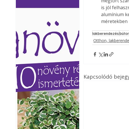
megtört szárn
Ezermester lapszámai. A
Ezermester lapszámai
is jól felhas
Laptapir kényelmes megoldás,
Laptapir kényelmes 
alumínium ke
mert: – t
mert: – t
méretekben 
lakberendezés
búto
Otthon, lakberend
Kapcsolódó bejeg