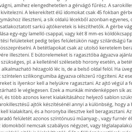
 vágni, amihez elengedhetetlen a gérvágó fűrész. A sarokille
kivitelezni. A lekerekített élű idomokat csak 45 fokban gérb
ymáshoz illeszteni, a sík oldalú lécekből azonban egyenes,
atlakoztatott sarkú ajtókeretek is készíthetők. A gérbe vá
Együtt jobban megéri!
ása egy-egy lamelló csappal, vagy két 8 mm-es köldökcsapp
Bővebb információ itt!
ztési felületeket pedig teljes felületükön nagy szilárdságú f
k az
Együtt jobban megéri! A
mester
könyvek tetszőleges
 összepréselni. A betétlapokat csak az utolsó keretelem ber
er Old
párosítással kedvezményes
yére illeszteni. E bútorelemeket is ragasztóba ágyazva ajánl
áron, 0 Ft postaköltséggel
 szükséges, pl. a kelleténél szélesebb horony esetén, a beté
ptapir új,
megrendelhetők!
alkalmazható hézagoló léc is, de a belső oldal felöl. Ha üveg
és egyedi
t színtelen szilikongumiba ágyazva célszerű rögzíteni. Az es
tt
ket is ilyenkor kell a helyükre ragasztani. Az ajtó végül a fe
lvasására
l zárható le véglegesen. Ezek a munkák mindenképpen sík as
elefonon
l, és több azonos keret kialakításához helyező sablon szüks
nyelmesen
rokillesztésű ajtók készítésénél annyi a különbség, hogy a
ben vagy
ell kialakítani, és a horonyba illesztve kell beragasztani. Az 
t is
aradó felületét azonos színtónusú műanyag-, vagy furnér é
. Bárhol,
ön élve
Az idomokból nemcsak szabályos négyzet, vagy téglalapalak
ashatók az