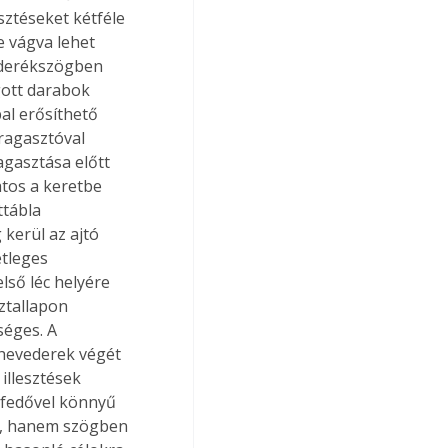
sztéseket kétféle 
e vágva lehet 
 derékszögben 
gott darabok 
al erősíthető 
aragasztóval 
agasztása előtt 
atos a keretbe 
ttábla 
 kerül az ajtó 
etleges 
lső léc helyére 
ztallapon 
éges. A 
 hevederek végét 
illesztések 
lfedővel könnyű 
ú, hanem szögben 