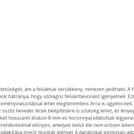
mok hátránya, hogy utólagos felületbevonást igényelnek. Ezt
 keményviaszolással lehet megteremteni. Arra is ügyelni kell
osztó heveder lécek beépítésére is szükség lehet, és lénye
ét hosszanti élükön 8 mm-es horonnyal ellátottak legyene
eretidomoknál előnyös, amelyek belső éle nem erősen lekerek
kialakítása precíz munkát igényel. A darabokat pontosan ad