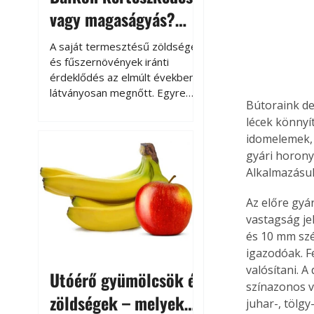
vagy magaságyás?
Helytakarékos
A saját termesztésű zöldségek
kertészkedés
és fűszernövények iránti
érdeklődés az elmúlt években
látványosan megnőtt. Egyre
Bútoraink de
többen szeretnék tudni, honnan
lécek könnyí
származik az élelmiszer az
idomelemek, 
asztalukra, miközben a
kertészkedés sokak számára
gyári horony
kikapcsolódást és feltöltődést
Alkalmazásuk 
is jelent.
Az előre gyá
vastagság jel
és 10 mm szé
igazodóak. F
valósítani. 
Utóérő gyümölcsök és
színazonos v
zöldségek – melyek
juhar-, tölgy