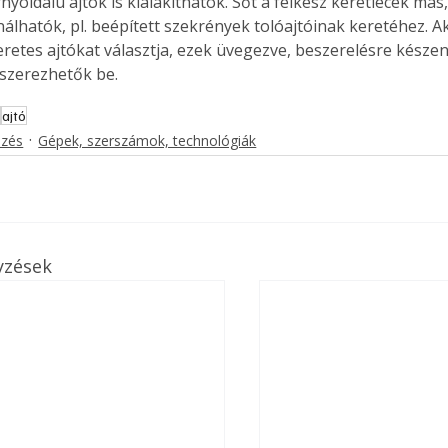
yoldalú ajtók is kialakíthatók. Sőt a félkész keretlécek más
. A
ználhatók, pl. beépített szekrények tolóajtóinak keretéhez. Ak
megoldás,
retes ajtókat választja, ezek üvegezve, beszerelésre készen
szerezhetők be.
r
ajtó
ezés
Gépek, szerszámok, technológiák
yzések