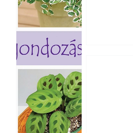
Szú és más faron
ismerjük fel és 