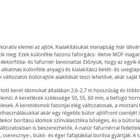
koratív elemei az ajtók. Kialakításukat manapság már látván
tik meg. Ezek különféle fazonú faforgács- illetve MDF maga
dekorfólia- és fafurnér bevonattal. Előnyük, hogy az egyik é
 alkalmas különféle anyagú és kialakítású betét- és üvegla
változatos bútorajtók alakítását teszi lehetővé, akár saját 
rtott keret idomokat általában 2,6-2,7 m hosszúság és több
lemzi. A keretlécek szélessége 50, 55, 60 mm, a befogó horny
lesek. A keretidomok fazonjai elég változatosak, a mostani
elhasználásukkal akár egy régebbi bútor ajtófront cseréjét i
A dekor borítású idomok színválasztéka bőséges, és a bútorl
áltozatokban is beszerezhetők. A natúr fafurnérral fedettek
-, cseresznye-, bükk- és éger fafajtákkal borítva gyártják. A