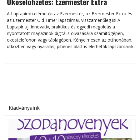
Okoselőfizetés: Ezermester Extra
A Laptapiron elérhetők az Ezermester, az Ezermester Extra és
az Ezermester Old Timer lapszámai, visszamenőleg is! A
Laptapir új, innovatív, praktikus és egyedi megoldás a
L
nyomtatott magazinok digitális olvasására számítógépen,
okostelefonon vagy táblagépen. Kényelmesen az otthonában,
útközben vagy nyaralás, pihenés alatt is elérhetők lapszámaink.
ú
Bárhol, bármikor, akár külföldön élve vagy dolgozva is
B
olvashatók az Ezermester lapszámai. A Laptapir kényelmes
megoldás, mert: – t
Kiadványaink