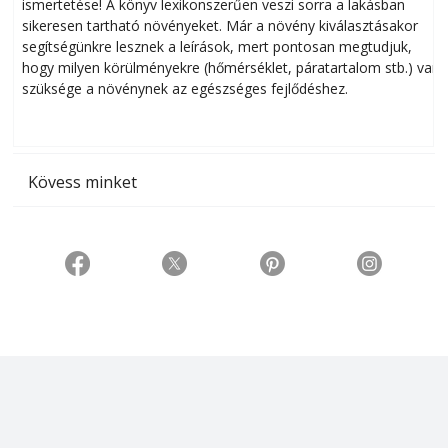
ismertetése! A könyv lexikonszerűen veszi sorra a lakásban
s
sikeresen tart­ha­tó növényeket. Már a növény kiválasztásakor
h
segítségünkre lesznek a leírások, mert pontosan megtudjuk,
k
hogy milyen körülményekre (hőmérséklet, páratartalom stb.) van
szüksége a növénynek az egészséges fejlődéshez.
t
Kövess minket