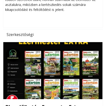
asztalukra, miközben a kertészkedés sokak számára
kikapcsolódást és feltöltődést is jelent.
é
d
Szerkesztőségi