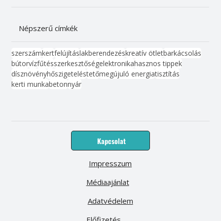
Népszerű címkék
szerszám
kert
felújítás
lakberendezés
kreatív ötlet
barkácsolás
bútor
víz
fűtés
szerkesztőség
elektronika
hasznos tippek
dísznövény
hőszigetelés
tető
megújuló energia
tisztítás
kerti munka
beton
nyár
Kapcsolat
Impresszum
Médiaajánlat
Adatvédelem
Előfizetés