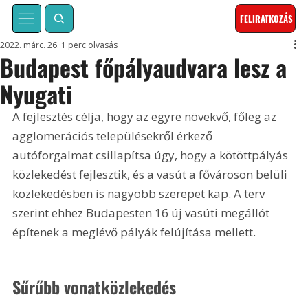
FELIRATKOZÁS
2022. márc. 26.
1 perc olvasás
Budapest főpályaudvara lesz a
Nyugati
A fejlesztés célja, hogy az egyre növekvő, főleg az 
agglomerációs településekről érkező 
autóforgalmat csillapítsa úgy, hogy a kötöttpályás 
közlekedést fejlesztik, és a vasút a fővároson belüli 
közlekedésben is nagyobb szerepet kap. A terv 
szerint ehhez Budapesten 16 új vasúti megállót 
építenek a meglévő pályák felújítása mellett.
Sűrűbb vonatközlekedés