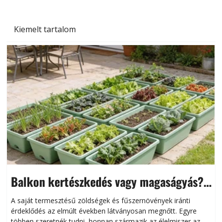
Kiemelt tartalom
Balkon kertészkedés vagy magaságyás?
Helytakarékos kertészkedés
A saját termesztésű zöldségek és fűszernövények iránti
érdeklődés az elmúlt években látványosan megnőtt. Egyre
többen szeretnék tudni, honnan származik az élelmiszer az
l