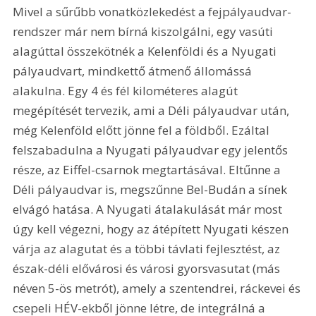
Mivel a sűrűbb vonatközlekedést a fejpályaudvar-
rendszer már nem bírná kiszolgálni, egy vasúti 
alagúttal összekötnék a Kelenföldi és a Nyugati 
pályaudvart, mindkettő átmenő állomássá 
alakulna. Egy 4 és fél kilométeres alagút 
megépítését tervezik, ami a Déli pályaudvar után, 
még Kelenföld előtt jönne fel a földből. Ezáltal 
felszabadulna a Nyugati pályaudvar egy jelentős 
része, az Eiffel-csarnok megtartásával. Eltűnne a 
Déli pályaudvar is, megszűnne Bel-Budán a sínek 
elvágó hatása. A Nyugati átalakulását már most 
úgy kell végezni, hogy az átépített Nyugati készen 
várja az alagutat és a többi távlati fejlesztést, az 
észak-déli elővárosi és városi gyorsvasutat (más 
néven 5-ös metrót), amely a szentendrei, ráckevei és 
csepeli HÉV-ekből jönne létre, de integrálná a 