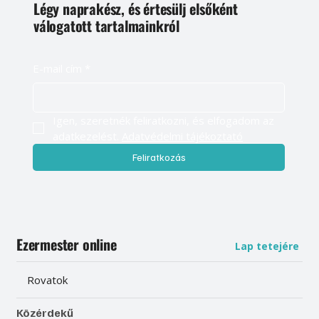
Légy naprakész, és értesülj elsőként
válogatott tartalmainkról
E-mail cím
*
Igen, szeretnék feliratkozni, és elfogadom az 
adatkezelést. 
Adatvédelmi tájékoztató
Feliratkozás
Ezermester online
Lap tetejére
Rovatok
Közérdekű