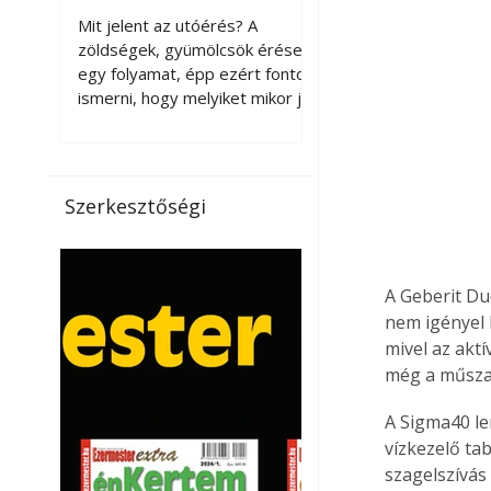
érnek tovább leszedés
Mit jelent az utóérés? A
után?
zöldségek, gyümölcsök érése
egy folyamat, épp ezért fontos
ismerni, hogy melyiket mikor jó
leszedni. Meg kell különböztetni
a gazdasági és a biológiai
érettséget. Például a
paradicsomot sokszor
Szerkesztőségi
gazdasági érettségben, azaz
félig éretten szedik le, ezután
utaztatják hosszan, és még
pulton tartható kell legyen.
A Geberit Du
Utóérik eközben, de nem lesz
nem igényel 
olyan ízű, mint amit a saját
mivel az akt
kertünkben, biológiai
még a műszak
érettségben szedünk le. Teljes
érettségben szedve nem
A Sigma40 le
tárolható h
vízkezelő ta
szagelszívás