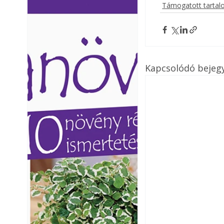
Támogatott tarta
Ezermester lapszámai. A
Ezermester lapszámai
Laptapir kényelmes megoldás,
Laptapir kényelmes 
mert: – t
mert: – t
Kapcsolódó bejeg