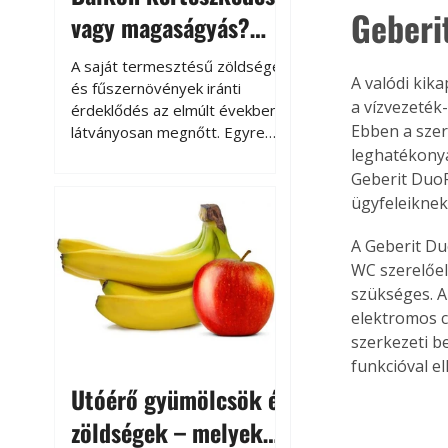
Geberi
vagy magaságyás?
Helytakarékos
A saját termesztésű zöldségek
A valódi kik
kertészkedés
és fűszernövények iránti
a vízvezeték-
érdeklődés az elmúlt években
Ebben a szer
látványosan megnőtt. Egyre
többen szeretnék tudni, honnan
leghatékonya
származik az élelmiszer az
Geberit DuoF
asztalukra, miközben a
ügyfeleiknek
kertészkedés sokak számára
kikapcsolódást és feltöltődést
A Geberit Du
is jelent.
WC szerelőel
szükséges. 
elektromos c
szerkezeti b
funkcióval e
Utóérő gyümölcsök és
zöldségek – melyek