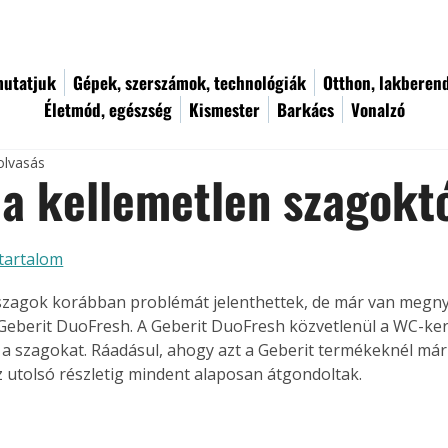
utatjuk
Gépek, szerszámok, technológiák
Otthon, lakberen
Életmód, egészség
Kismester
Barkács
Vonalzó
olvasás
a kellemetlen szagokt
tartalom
szagok korábban problémát jelenthettek, de már van megn
Geberit DuoFresh. A Geberit DuoFresh közvetlenül a WC-kerá
 a szagokat. Ráadásul, ahogy azt a Geberit termékeknél má
z utolsó részletig mindent alaposan átgondoltak.