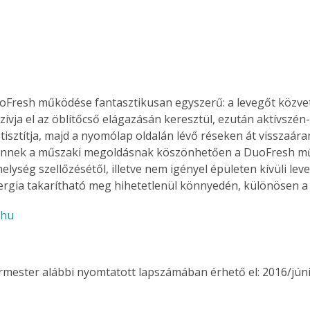
Együtt jobban megéri!
Bővebb információ itt!
k az
Együtt jobban megéri! A
oFresh működése fantasztikusan egyszerű: a levegőt közve
mester
könyvek tetszőleges
zívja el az öblítőcső elágazásán keresztül, ezután aktívszén
er Old
párosítással kedvezményes
tisztítja, majd a nyomólap oldalán lévő réseken át visszaára
áron, 0 Ft postaköltséggel
 Ennek a műszaki megoldásnak köszönhetően a DuoFresh m
ptapir új,
megrendelhetők!
elység szellőzésétől, illetve nem igényel épületen kívüli leve
és egyedi
rgia takarítható meg hihetetlenül könnyedén, különösen a 
tt
lvasására
.hu
elefonon
nyelmesen
ben vagy
t is
ermester alábbi nyomtatott lapszámában érhető el: 2016/júni
. Bárhol,
ön élve
ashatók az