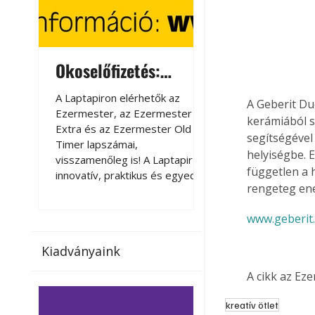
Okoselőfizetés:
Okoselőfizetés
Ezermester Extra
A Laptapiron elérhetők az
A Laptapiron elérhető
A Geberit Du
Ezermester, az Ezermester
Ezermester, az Ezer
kerámiából s
Extra és az Ezermester Old
Extra és az Ezermest
segítségével 
Timer lapszámai,
Timer lapszámai,
helyiségbe.
visszamenőleg is! A Laptapir új,
visszamenőleg is! A La
független a h
innovatív, praktikus és egyedi
innovatív, praktikus 
rengeteg ene
megoldás a nyomtatott
megoldás a nyomtato
magazinok digitális olvasására
magazinok digitális o
www.geberit
számítógépen, okostelefonon
számítógépen, okost
vagy táblagépen. Kényelmesen
vagy táblagépen. Ké
Kiadványaink
az otthonában, útközben vagy
az otthonában, útköz
nyaralás, pihenés alatt is
nyaralás, pihenés alat
A cikk az Ez
elérhetők lapszámaink. Bárhol,
elérhetők lapszámaink
bármikor, akár külföldön élve
bármikor, akár külföld
kreatív ötlet
vagy dolgozva is olvashatók az
vagy dolgozva is olv