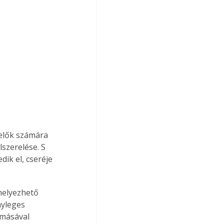
elők számára 
szerelése. S 
ik el, cseréje 
helyezhető 
nyleges 
omásával 