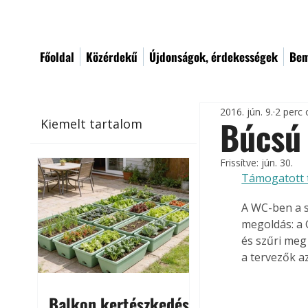
Főoldal
Közérdekű
Újdonságok, érdekességek
Bem
2016. jún. 9.
2 perc 
Búcsú 
Kiemelt tartalom
Frissítve:
jún. 30.
Támogatott 
A WC-ben a 
megoldás: a 
és szűri meg
a tervezők a
Balkon kertészkedés