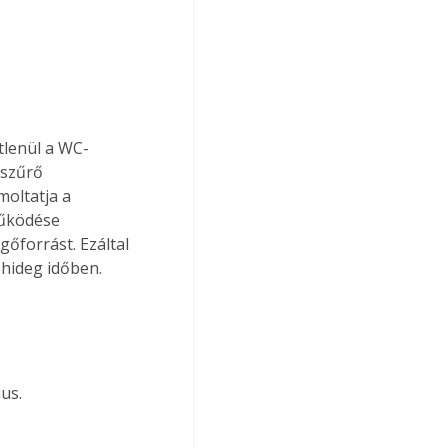
tlenül a WC-
-szűrő 
moltatja a 
űködése 
gőforrást. Ezáltal 
hideg időben.
us.