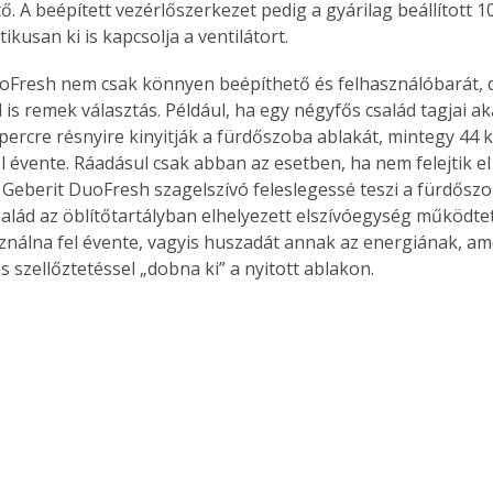
 A beépített vezérlőszerkezet pedig a gyárilag beállított 10 
kusan ki is kapcsolja a ventilátort.
oFresh nem csak könnyen beépíthető és felhasználóbarát, d
is remek választás. Például, ha egy négyfős család tagjai ak
percre résnyire kinyitják a fürdőszoba ablakát, mintegy 44 
l évente. Ráadásul csak abban az esetben, ha nem felejtik e
A Geberit DuoFresh szagelszívó feleslegessé teszi a fürdőszob
alád az öblítőtartályban elhelyezett elszívóegység működte
ználna fel évente, vagyis huszadát annak az energiának, am
szellőztetéssel „dobna ki” a nyitott ablakon.