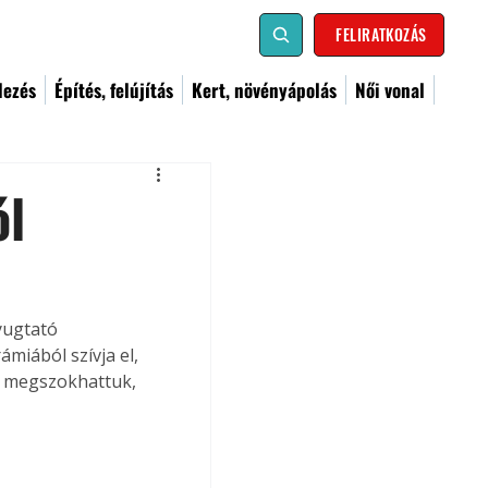
FELIRATKOZÁS
dezés
Építés, felújítás
Kert, növényápolás
Női vonal
ól
yugtató 
miából szívja el, 
r megszokhattuk, 