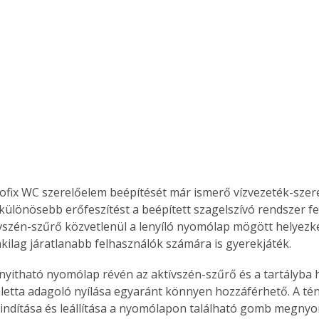
ofix WC szerelőelem beépítését már ismerő vízvezeték-szer
különösebb erőfeszítést a beépített szagelszívó rendszer fel
ívszén-szűrő közvetlenül a lenyíló nyomólap mögött helyezked
ilag járatlanabb felhasználók számára is gyerekjáték. 
nyitható nyomólap révén az aktívszén-szűrő és a tartályba 
bletta adagoló nyílása egyaránt könnyen hozzáférhető. A té
 indítása és leállítása a nyomólapon található gomb megny