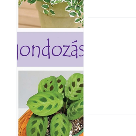
Hogyan válasszunk
fenntartható kert