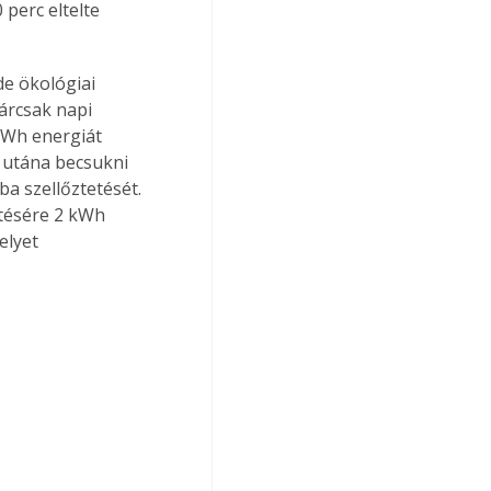
perc eltelte 
e ökológiai 
árcsak napi 
kWh energiát 
l utána becsukni 
a szellőztetését. 
tésére 2 kWh 
elyet 