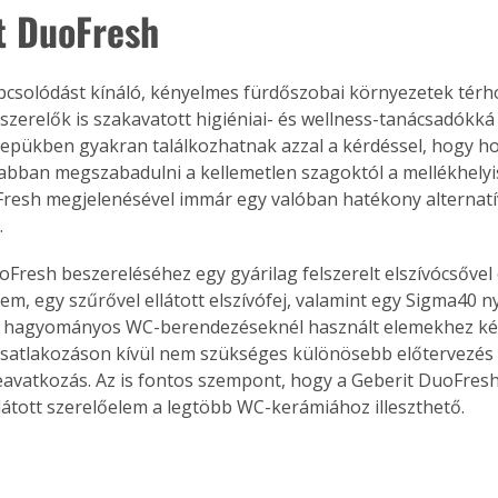
t DuoFresh
apcsolódást kínáló, kényelmes fürdőszobai környezetek tér
szerelők is szakavatott higiéniai- és wellness-tanácsadókká 
epükben gyakran találkozhatnak azzal a kérdéssel, hogy ho
bban megszabadulni a kellemetlen szagoktól a mellékhelyi
resh megjelenésével immár egy valóban hatékony alternatí
.
oFresh beszereléséhez egy gyárilag felszerelt elszívócsővel e
em, egy szűrővel ellátott elszívófej, valamint egy Sigma40 
A hagyományos WC-berendezéseknél használt elemekhez ké
satlakozáson kívül nem szükséges különösebb előtervezés
eavatkozás. Az is fontos szempont, hogy a Geberit DuoFresh 
llátott szerelőelem a legtöbb WC-kerámiához illeszthető.