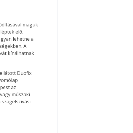
hódításával maguk 
léptek elő. 
gyan lehetne a 
ségekben. A 
vát kínálhatnak 
llátott Duofix 
nyomólap 
pest az 
 vagy műszaki-
szagelszívási 