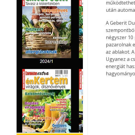
működtethető.
után automati
A Geberit Du
szempontból 
négyszer 10 
pazarolnak e
az ablakot. 
Ugyanez a cs
energiát has
hagyományos 