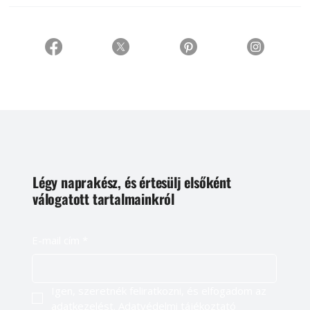
Légy naprakész, és értesülj elsőként
válogatott tartalmainkról
E-mail cím
*
Igen, szeretnék feliratkozni, és elfogadom az 
adatkezelést. 
Adatvédelmi tájékoztató