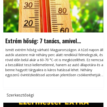
Extrém hőség: 7 tanács, amivel
megóvhatjuk autónkat a nyári károktól
Ismét extrém hőség várható Magyarországon. A tűző napon álló
autók utastere már néhány perc alatt rendkívül felmelegszik, és
rövid időn belül akár a 60-70 °C-ot is megközelítheti. Ez nemcsak
n
a beszállást teszi kellemetlenné, hanem az autó állapotára és a
benne hagyott tárgyakra is káros hatással lehet. Néhány
egyszerű óvintézkedéssel azonban jelentősen csökkenthetjük a
hőség káros hatásait.
l
Szerkesztőségi