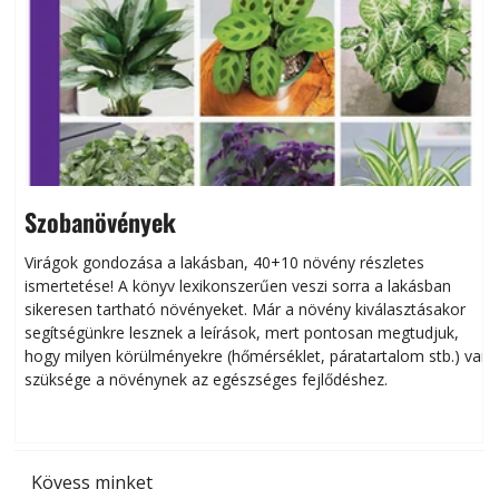
Szobanövények
Virágok gondozása a lakásban, 40+10 növény részletes
ismertetése! A könyv lexikonszerűen veszi sorra a lakásban
s
sikeresen tart­ha­tó növényeket. Már a növény kiválasztásakor
h
segítségünkre lesznek a leírások, mert pontosan megtudjuk,
k
hogy milyen körülményekre (hőmérséklet, páratartalom stb.) van
szüksége a növénynek az egészséges fejlődéshez.
t
Kövess minket