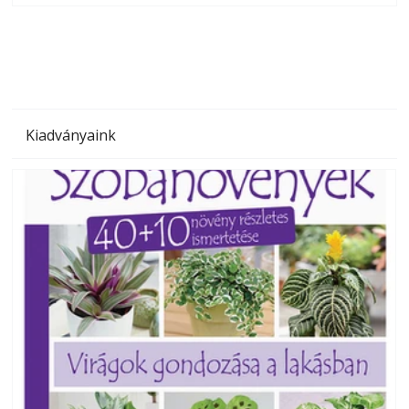
megoldás, mert: – t
Kiadványaink