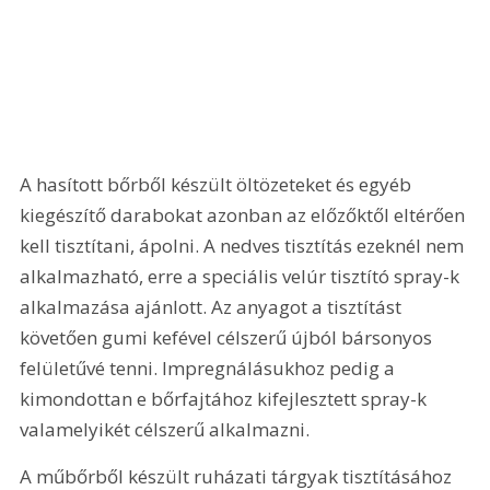
A hasított bőrből készült öltözeteket és egyéb 
kiegészítő darabokat azonban az előzőktől eltérően 
kell tisztítani, ápolni. A nedves tisztítás ezeknél nem 
alkalmazható, erre a speciális velúr tisztító spray-k 
alkalmazása ajánlott. Az anyagot a tisztítást 
követően gumi kefével célszerű újból bársonyos 
felületűvé tenni. Impregnálásukhoz pedig a 
kimondottan e bőrfajtához kifejlesztett spray-k 
valamelyikét célszerű alkalmazni. 
A műbőrből készült ruházati tárgyak tisztításához 