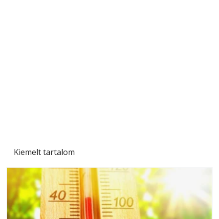
A varrógép és a varrás
Kiemelt tartalom