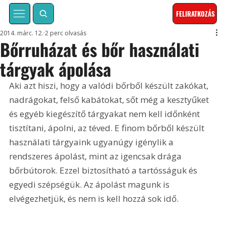
FELIRATKOZÁS
2014. márc. 12.
2 perc olvasás
Bőrruházat és bőr használati
tárgyak ápolása
Aki azt hiszi, hogy a valódi bőrből készült zakókat, 
nadrágokat, felső kabátokat, sőt még a kesztyűket 
és egyéb kiegészítő tárgyakat nem kell időnként 
tisztítani, ápolni, az téved. E finom bőrből készült 
használati tárgyaink ugyanúgy igénylik a 
rendszeres ápolást, mint az igencsak drága 
bőrbútorok. Ezzel biztosítható a tartósságuk és 
egyedi szépségük. Az ápolást magunk is 
elvégezhetjük, és nem is kell hozzá sok idő.