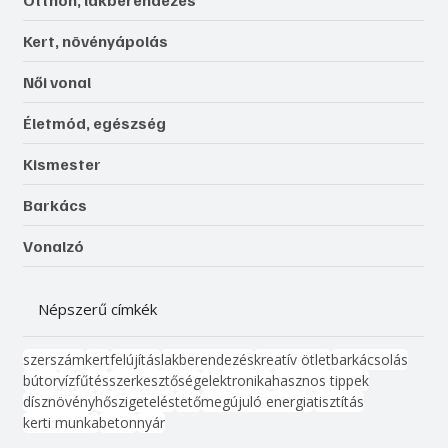
Otthon, lakberendezés
Kert, növényápolás
Női vonal
Életmód, egészség
Kismester
Barkács
Vonalzó
Népszerű címkék
szerszám
kert
felújítás
lakberendezés
kreatív ötlet
barkácsolás
bútor
víz
fűtés
szerkesztőség
elektronika
hasznos tippek
dísznövény
hőszigetelés
tető
megújuló energia
tisztítás
kerti munka
beton
nyár