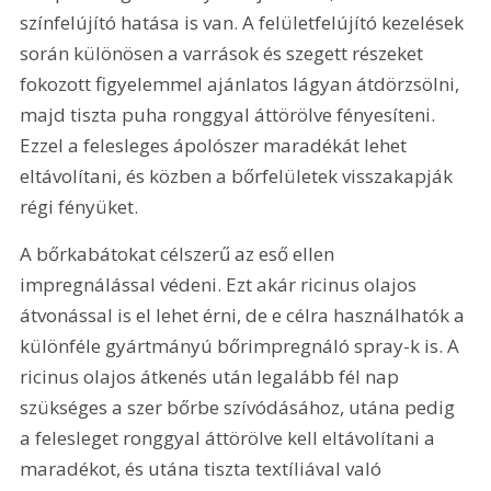
színfelújító hatása is van. A felületfelújító kezelések 
során különösen a varrások és szegett részeket 
fokozott figyelemmel ajánlatos lágyan átdörzsölni, 
majd tiszta puha ronggyal áttörölve fényesíteni. 
Ezzel a felesleges ápolószer maradékát lehet 
eltávolítani, és közben a bőrfelületek visszakapják 
régi fényüket.
A bőrkabátokat célszerű az eső ellen 
impregnálással védeni. Ezt akár ricinus olajos 
átvonással is el lehet érni, de e célra használhatók a 
különféle gyártmányú bőrimpregnáló spray-k is. A 
ricinus olajos átkenés után legalább fél nap 
szükséges a szer bőrbe szívódásához, utána pedig 
a felesleget ronggyal áttörölve kell eltávolítani a 
maradékot, és utána tiszta textíliával való 