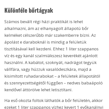
Különféle bőrtágyak
Számos bevált régi házi praktikát is lehet 
alkalmazni, ám az elhanyagolt állapotú bőr 
kelméket célszerűbb már szakemberre bízni. Az 
ápolást e daraboknál is mindig a felületük 
tisztításával kell kezdeni. Ehhez 
1 liter
 szappanos 
víz és egy kanál szalmiákszesz keverékét ajánlott 
használni. A kabátot, szoknyát, nadrágot tegyük 
vállfára, vagy húzzuk vasalódeszkára, majd a 
kisimított ruhadarabokat – a felületek állapotától 
és szennyezettségétől függően – nedves babaápoló 
kendővel áttörölve lehet letisztítani.
Ha eső okozta foltok láthatók a bőr felületén, akkor 
ezeket 
1 liter
 szappanos vízhez kevert 1 evőkanálnyi 