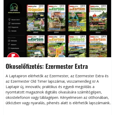
Okoselőfizetés: Ezermester Extra
A Laptapiron elérhetők az Ezermester, az Ezermester Extra és
az Ezermester Old Timer lapszámai, visszamenőleg is! A
Laptapir új, innovatív, praktikus és egyedi megoldás a
L
nyomtatott magazinok digitális olvasására számítógépen,
okostelefonon vagy táblagépen. Kényelmesen az otthonában,
útközben vagy nyaralás, pihenés alatt is elérhetők lapszámaink.
ú
Bárhol, bármikor, akár külföldön élve vagy dolgozva is
B
olvashatók az Ezermester lapszámai. A Laptapir kényelmes