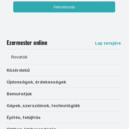
Feliratkozás
Ezermester online
Lap tetejére
Rovatok
Közérdekű
Újdonságok, érdekességek
Bemutatjuk
Gépek, szerszámok, technológiák
Építés, felújítás