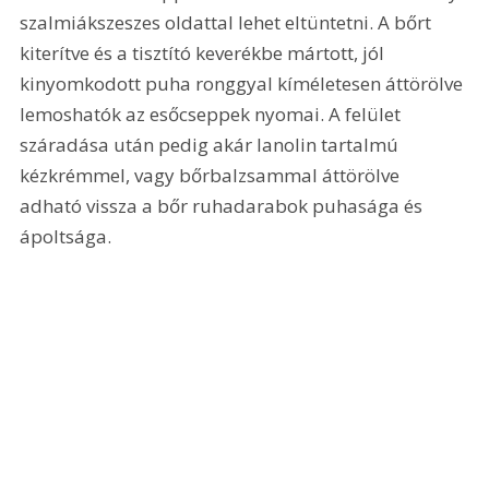
szalmiákszeszes oldattal lehet eltüntetni. A bőrt 
kiterítve és a tisztító keverékbe mártott, jól 
kinyomkodott puha ronggyal kíméletesen áttörölve 
lemoshatók az esőcseppek nyomai. A felület 
száradása után pedig akár lanolin tartalmú 
kézkrémmel, vagy bőrbalzsammal áttörölve 
adható vissza a bőr ruhadarabok puhasága és 
ápoltsága.