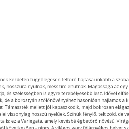
k, hosszúra nyúlnak, messzire elfutnak. Magassága az egy-
a, és szélességben is egyre terebélyesebb lesz. Idővel elfáso
lik, de a borostyán szőlőnövényéhez hasonlóan hajlamos a kú
ut. Támaszték mellett jól kapaszkodik, majd bokrosan elága
elei viszonylag hosszú nyelűek. Színük fénylő, telt zöld, de 
ta is; ez a Variegata, amely kevésbé égbetörő növésű. Virága
l következően - nincs. A világos vagy félárnyékos helyet szer