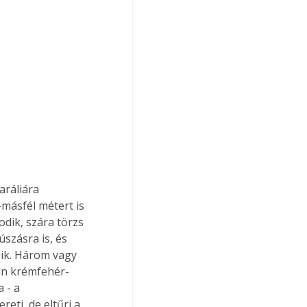
másfél métert is 
dik, szára törzs 
szásra is, és 
zik. Három vagy 
van krémfehér-
 - a 
eti, de eltűri a 