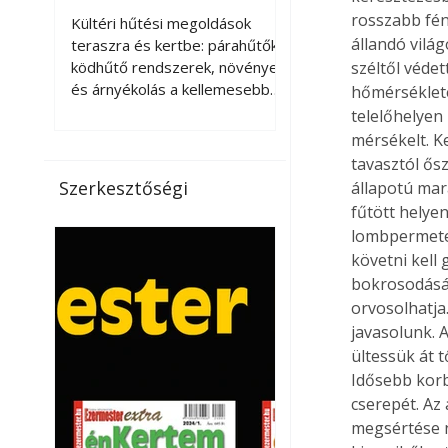
kellemesebbé a
rosszabb fén
Kültéri hűtési megoldások
teraszt és a kertet?
állandó vilá
teraszra és kertbe: párahűtők,
ködhűtő rendszerek, növények
széltől védet
és árnyékolás a kellemesebb
hőmérséklete
nyári mikroklímáért. A kültéri
telelőhelyen
hűtés kérdése az utóbbi
mérsékelt. K
években egyre nagyobb
tavasztól ős
jelentőséget kapott, ahogy a
Szerkesztőségi
állapotú mar
nyári hőhullámok gyakoribbá és
fűtött helyen
intenzívebbé váltak. Míg
lombpermetez
korábban elsősorban a beltéri
követni kell 
klímaberendezések jelentették
bokrosodását,
a megoldást a meleg ellen, ma
orvosolhatja
már egyre többen keresnek
olyan kültéri hűtési
javasolunk. 
lehetőségeket is, amelyek a
ültessük át t
teraszok, erkélyek, kertek vagy
Idősebb korb
vendégl
cserepét. Az 
megsértése né