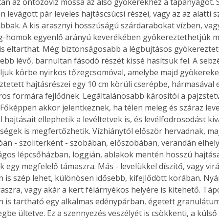
ztán az öntözővíz mossa az alsó gyökerekhez a tápanyagot. 
levágott pár leveles hajtáscsúcsi részei, vagy az az alatti s
bbak. A kis arasznyi hosszúságú szárdarabokat vízben, vag
g-homok egyenlő arányú keverékében gyökereztethetjük me
is eltarthat. Még biztonságosabb a légbujtásos gyökereztet
jebb lévő, barnultan fásodó részét kissé hasítsuk fel. A sebz
ljuk körbe nyirkos tőzegcsomóval, amelybe majd gyökereket
etett hajtásrészei egy 10 cm körüli cserépbe, hármasával 
os formára fejlődnek. Legáltalánosabb károsítói a pajzstetv
 Főképpen akkor jelentkeznek, ha télen meleg és száraz lev
l hajtásait ellephetik a levéltetvek is, és levélfodrosodást kiv
gek is megfertőzhetik. Vízhiánytól először hervadnak, maj
llóan - szoliterként - szobában, előszobában, verandán elhel
ilágos lépcsőházban, loggián, ablakok mentén hosszú hajtásai
ók egy megfelelő támaszra. Más - levelükkel díszítő, vagy vi
 is szép lehet, különösen idősebb, kifejlődött korában. Nyá
raszra, vagy akár a kert félárnyékos helyére is kitehető. Tá
n is tartható egy alkalmas edénypárban, égetett granulátu
gbe ültetve. Ez a szennyezés veszélyét is csökkenti, a küls