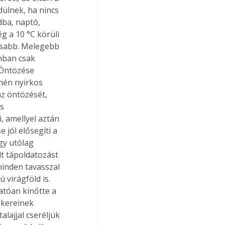
dülnek, ha nincs 
ba, naptó, 
g a 10 °C körüli 
gasabb. Melegebb 
nban csak 
 Öntözése 
hén nyirkos 
z öntözését, 
s 
 amellyel aztán 
 jól elősegíti a 
gy utólag 
t tápoldatozást 
minden tavasszal 
 virágföld is. 
atóan kinőtte a 
ökereinek 
alajjal cseréljük 