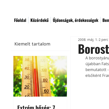
Főoldal
Közérdekű
Újdonságok, érdekességek
Bem
2008. máj. 1.
2 perc
Borost
Kiemelt tartalom
A borostyána
újabban Fats
bemutatott -
elsőként Fra
Extrém hőség: 7