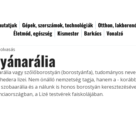
utatjuk
Gépek, szerszámok, technológiák
Otthon, lakberen
Életmód, egészség
Kismester
Barkács
Vonalzó
 olvasás
yánarália
rália vagy szőlőborostyán (borostyánfa), tudományos neve Ar
hedera lizei. Nem önálló nemzetség tagja, hanem a - korá
 szobaarália és a nálunk is honos borostyán keresztezésével 
nciaországban, a Lizé testvérek faiskolájában.