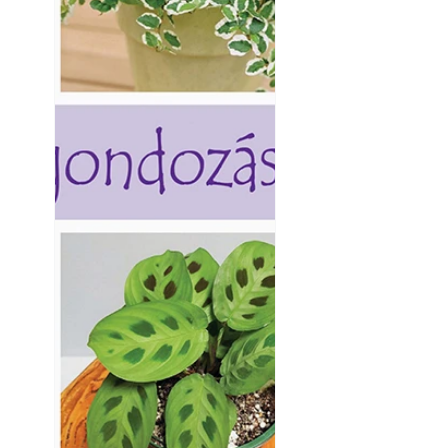
Betonjárda készít
készül tartós bet