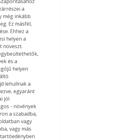
Szaporításához 
zárrészei a 
y még inkább 
g. Ez másfél, 
ése. Ehhez a 
ési helyen a 
 növeszt. 
egybeültethetők, 
ek és a 
egőjű helyen 
áltó 
d lehullnak a 
yezve, egyaránt 
 jól 
rágos - növények 
ron a szabadba, 
poldatban vagy 
mba, vagy más 
ő tartóedényben 