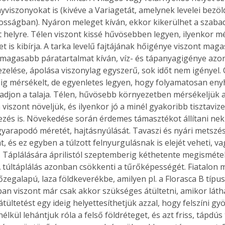
yviszonyokat is (kivéve a Variagetát, amelynek levelei bezöl
gosságban). Nyáron meleget kíván, ekkor kikerülhet a szabad
t helyre. Télen viszont kissé hűvösebben legyen, ilyenkor mé
t is kibírja. A tarka levelű fajtájának hőigénye viszont ma
 magasabb páratartalmat kíván, víz- és tápanyagigénye azo
ezelése, ápolása viszonylag egyszerű, sok időt nem igényel.
zig mérsékelt, de egyenletes legyen, hogy folyamatosan eny
adjon a talaja. Télen, hűvösebb környezetben mérsékeljük a
 viszont növeljük, és ilyenkor jó a minél gyakoribb tisztavize
és is. Növekedése során érdemes támasztékot állítani neki,
gyarapodó méretét, hajtásnyúlását. Tavaszi és nyári metszése
 és ez egyben a túlzott felnyurgulásnak is elejét veheti, va
. Táplálására áprilistól szeptemberig kéthetente megismétel
A túltáplálás azonban csökkenti a tűrőképességét. Fiatalon 
őzegalapú, laza földkeverékbe, amilyen pl. a Florasca B típusú
an viszont már csak akkor szükséges átültetni, amikor láth
átültetést egy ideig helyettesíthetjük azzal, hogy felszíni gy
lkül lehántjuk róla a felső földréteget, és azt friss, tápdús t