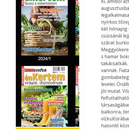
ki, amiből a
augusztusban 
legalkalmasa
nyirkos tőze
két hónapig 
csúcsánál lej
szárat burko
Meggyökerezt
s hamar bokr
takácsatkák.
vannak. Fiata
gombabetegsé
levelei. Öná
jól mutat. V
felfuttathat
társaságában
balkonra, te
vízkultúrába
hasonló köze