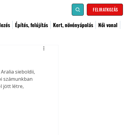
FELIRATKOZÁS
dezés
Építés, felújítás
Kert, növényápolás
Női vonal
alia sieboldii, 
bbi számunkban 
jött létre, 