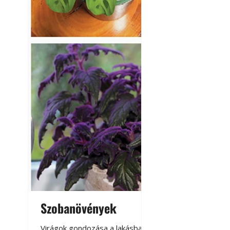
Szobanövények
Virágoskert: k
teraszon, laká
Virágok gondozása a lakásban,