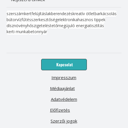
szerszám
kert
felújítás
lakberendezés
kreatív ötlet
barkácsolás
bútor
víz
fűtés
szerkesztőség
elektronika
hasznos tippek
dísznövény
hőszigetelés
tető
megújuló energia
tisztítás
kerti munka
beton
nyár
Kapcsolat
Impresszum
Médiaajánlat
Adatvédelem
Előfizetés
Szerzői jogok