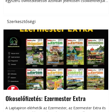
egyszerű óvintézkedéssel azonban jelentősen csökkenthetjük a
hőség káros hatásait.
l
Szerkesztőségi
Okoselőfizetés: Ezermester Extra
A Laptapiron elérhetők az Ezermester, az Ezermester Extra és