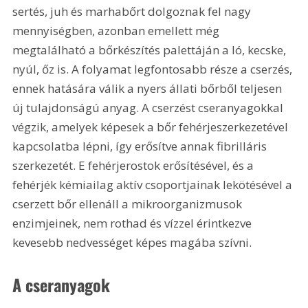
sertés, juh és marhabőrt dolgoznak fel nagy 
mennyiségben, azonban emellett még 
megtalálható a bőrkészítés palettáján a ló, kecske, 
nyúl, őz is. A folyamat legfontosabb része a cserzés, 
ennek hatására válik a nyers állati bőrből teljesen 
új tulajdonságú anyag. A cserzést cseranyagokkal 
végzik, amelyek képesek a bőr fehérjeszerkezetével 
kapcsolatba lépni, így erősítve annak fibrilláris 
szerkezetét. E fehérjerostok erősítésével, és a 
fehérjék kémiailag aktív csoportjainak lekötésével a 
cserzett bőr ellenáll a mikroorganizmusok 
enzimjeinek, nem rothad és vízzel érintkezve 
kevesebb nedvességet képes magába szívni.
A cseranyagok