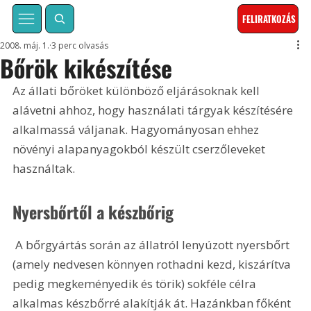
FELIRATKOZÁS
2008. máj. 1.
3 perc olvasás
Bőrök kikészítése
Az állati bőröket különböző eljárásoknak kell 
alávetni ahhoz, hogy használati tárgyak készítésére 
alkalmassá váljanak. Hagyományosan ehhez 
növényi alapanyagokból készült cserzőleveket 
használtak.
Nyersbőrtől a készbőrig
 A bőrgyártás során az állatról lenyúzott nyersbőrt 
(amely nedvesen könnyen rothadni kezd, kiszárítva 
pedig megkeményedik és törik) sokféle célra 
alkalmas készbőrré alakítják át. Hazánkban főként 