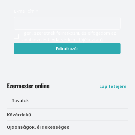
E-mail cím
*
Igen, szeretnék feliratkozni, és elfogadom az 
adatkezelést. 
Adatvédelmi tájékoztató
Feliratkozás
Ezermester online
Lap tetejére
Rovatok
Közérdekű
Újdonságok, érdekességek