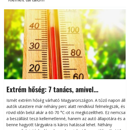
Extrém hőség: 7 tanács, amivel
megóvhatjuk autónkat a nyári károktól
Ismét extrém hőség várható Magyarországon. A tűző napon álló
autók utastere már néhány perc alatt rendkívül felmelegszik, és
rövid időn belül akár a 60-70 °C-ot is megközelítheti. Ez nemcsak
n
a beszállást teszi kellemetlenné, hanem az autó állapotára és a
benne hagyott tárgyakra is káros hatással lehet. Néhány