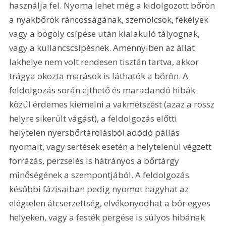
használja fel. Nyoma lehet még a kidolgozott bőrön 
a nyakbőrök ráncosságának, szemölcsök, fekélyek 
vagy a bögöly csípése után kialakuló tályognak, 
vagy a kullancscsípésnek. Amennyiben az állat 
lakhelye nem volt rendesen tisztán tartva, akkor 
trágya okozta marások is láthatók a bőrön. A 
feldolgozás során ejthető és maradandó hibák 
közül érdemes kiemelni a vakmetszést (azaz a rossz 
helyre sikerült vágást), a feldolgozás előtti 
helytelen nyersbőrtárolásból adódó pállás 
nyomait, vagy sertések esetén a helytelenül végzett 
forrázás, perzselés is hátrányos a bőrtárgy 
minőségének a szempontjából. A feldolgozás 
későbbi fázisaiban pedig nyomot hagyhat az 
elégtelen átcserzettség, elvékonyodhat a bőr egyes 
helyeken, vagy a festék pergése is súlyos hibának 