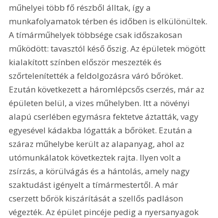
műhelyei több fő részből álltak, így a 
munkafolyamatok térben és időben is elkülönültek. 
A tímárműhelyek többsége csak időszakosan 
működött: tavasztól késő őszig. Az épületek mögött 
kialakított színben először meszezték és 
szőrtelenítették a feldolgozásra váró bőröket. 
Ezután következett a háromlépcsős cserzés, már az 
épületen belül, a vizes műhelyben. Itt a növényi 
alapú cserlében egymásra fektetve áztatták, vagy 
egyesével kádakba lógatták a bőröket. Ezután a 
száraz műhelybe került az alapanyag, ahol az 
utómunkálatok következtek rajta. Ilyen volt a 
zsírzás, a körülvágás és a hántolás, amely nagy 
szaktudást igényelt a tímármestertől. A már 
cserzett bőrök kiszárítását a szellős padláson 
végezték. Az épület pincéje pedig a nyersanyagok 