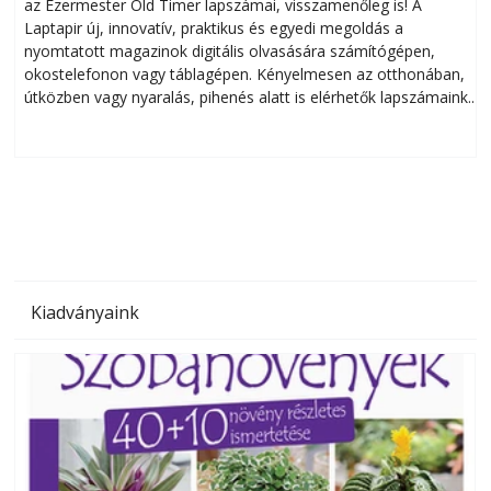
az Ezermester Old Timer lapszámai, visszamenőleg is! A
Laptapir új, innovatív, praktikus és egyedi megoldás a
L
nyomtatott magazinok digitális olvasására számítógépen,
okostelefonon vagy táblagépen. Kényelmesen az otthonában,
útközben vagy nyaralás, pihenés alatt is elérhetők lapszámaink.
ú
Bárhol, bármikor, akár külföldön élve vagy dolgozva is
B
olvashatók az Ezermester lapszámai. A Laptapir kényelmes
megoldás, mert: – t
Kiadványaink