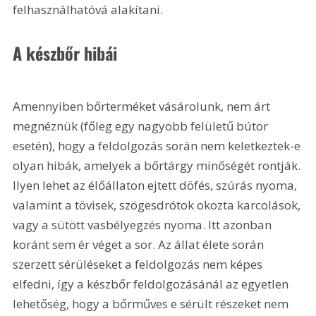
felhasználhatóvá alakítani.
A készbőr hibái
Amennyiben bőrterméket vásárolunk, nem árt 
megnéznük (főleg egy nagyobb felületű bútor 
esetén), hogy a feldolgozás során nem keletkeztek-e 
olyan hibák, amelyek a bőrtárgy minőségét rontják. 
Ilyen lehet az élőállaton ejtett döfés, szúrás nyoma, 
valamint a tövisek, szögesdrótok okozta karcolások, 
vagy a sütött vasbélyegzés nyoma. Itt azonban 
koránt sem ér véget a sor. Az állat élete során 
szerzett sérüléseket a feldolgozás nem képes 
elfedni, így a készbőr feldolgozásánál az egyetlen 
lehetőség, hogy a bőrműves e sérült részeket nem 