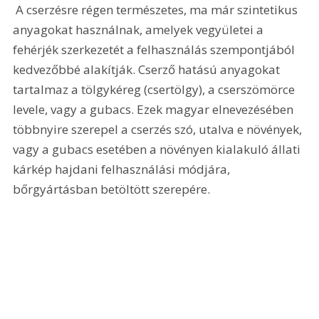
 A cserzésre régen természetes, ma már szintetikus 
anyagokat használnak, amelyek vegyületei a 
fehérjék szerkezetét a felhasználás szempontjából 
kedvezőbbé alakítják. Cserző hatású anyagokat 
tartalmaz a tölgykéreg (csertölgy), a cserszömörce 
levele, vagy a gubacs. Ezek magyar elnevezésében 
többnyire szerepel a cserzés szó, utalva e növények, 
vagy a gubacs esetében a növényen kialakuló állati 
kárkép hajdani felhasználási módjára, 
bőrgyártásban betöltött szerepére.