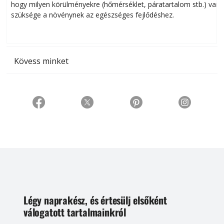
hogy milyen körülményekre (hőmérséklet, páratartalom stb.) van
szüksége a növénynek az egészséges fejlődéshez.
t
Kövess minket
Légy naprakész, és értesülj elsőként
válogatott tartalmainkról