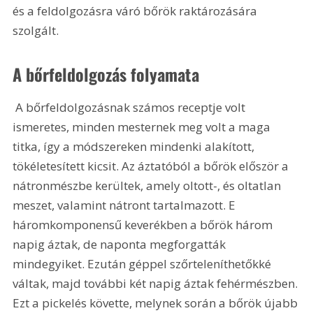
és a feldolgozásra váró bőrök raktározására 
szolgált.
A bőrfeldolgozás folyamata
 A bőrfeldolgozásnak számos receptje volt 
ismeretes, minden mesternek meg volt a maga 
titka, így a módszereken mindenki alakított, 
tökéletesített kicsit. Az áztatóból a bőrök először a 
nátronmészbe kerültek, amely oltott-, és oltatlan 
meszet, valamint nátront tartalmazott. E 
háromkomponensű keverékben a bőrök három 
napig áztak, de naponta megforgatták 
mindegyiket. Ezután géppel szőrteleníthetőkké 
váltak, majd további két napig áztak fehérmészben. 
Ezt a pickelés követte, melynek során a bőrök újabb 