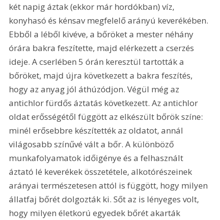
két napig áztak (ekkor már hordókban) víz, 
konyhasó és kénsav megfelelő arányú keverékében. 
Ebből a léből kivéve, a bőröket a mester néhány 
órára bakra feszítette, majd elérkezett a cserzés 
ideje. A cserlében 5 órán keresztül tartották a 
bőröket, majd újra következett a bakra feszítés, 
hogy az anyag jól áthúzódjon. Végül még az 
antichlor fürdős áztatás következett. Az antichlor 
oldat erősségétől függött az elkészült bőrök színe: 
minél erősebbre készítették az oldatot, annál 
világosabb színűvé vált a bőr. A különböző 
munkafolyamatok időigénye és a felhasznált 
áztató lé keverékek összetétele, alkotórészeinek 
arányai természetesen attól is függött, hogy milyen 
állatfaj bőrét dolgozták ki. Sőt az is lényeges volt, 
hogy milyen életkorú egyedek bőrét akarták 