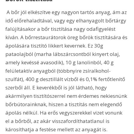
 A bőr jól elkészítve egy nagyon tartós anyag, ám az 
idő előrehaladtával, vagy egy elhanyagolt bőrtárgy 
falújításakor a bőr tisztítása nagy odafigyelést 
kíván. A bőrrestaurátorok öreg bőrök tisztítására és 
ápolására tisztító likkert kevernek. Ez 30g 
pataolajból (marha lábszárcsontból kinyert olaj, 
amely kevéssé avasodik), 10 g lanolinból, 40 g 
felületaktív anyagból (többnyire zsíralkohol-
szulfát), 400 g desztillált vízből és 0,1% fertőtlenítő 
szerből áll. E keverékből is jól látható, hogy 
akármilyen tisztítószerrel nem érdemes nekiesnünk 
bőrbútorainknak, hiszen a tisztítás nem elegendő 
ápolás nélkül. Ha erős vegyszerekkel vizet vonunk 
el a bőrből, az akár visszafordíthatatlanul is 
károsíthatja a festése mellett az anyagát is.