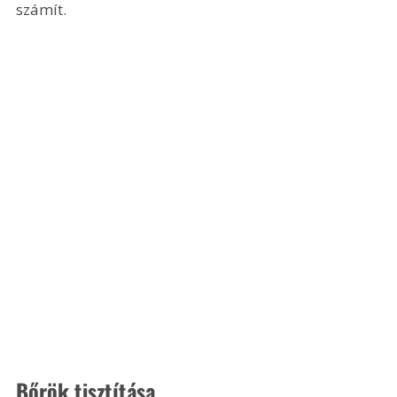
számít.
Bőrök tisztítása