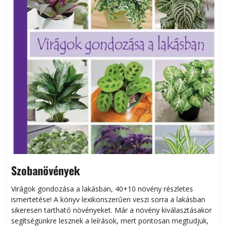
Szobanövények
Virágok gondozása a lakásban, 40+10 növény részletes
ismertetése! A könyv lexikonszerűen veszi sorra a lakásban
s
sikeresen tart­ha­tó növényeket. Már a növény kiválasztásakor
h
segítségünkre lesznek a leírások, mert pontosan megtudjuk,
k