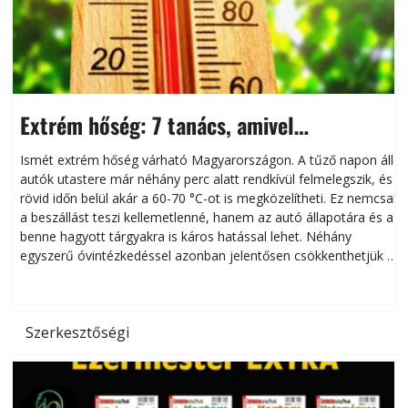
Extrém hőség: 7 tanács, amivel
megóvhatjuk autónkat a nyári károktól
Ismét extrém hőség várható Magyarországon. A tűző napon álló
autók utastere már néhány perc alatt rendkívül felmelegszik, és
rövid időn belül akár a 60-70 °C-ot is megközelítheti. Ez nemcsak
n
a beszállást teszi kellemetlenné, hanem az autó állapotára és a
benne hagyott tárgyakra is káros hatással lehet. Néhány
egyszerű óvintézkedéssel azonban jelentősen csökkenthetjük a
hőség káros hatásait.
l
Szerkesztőségi