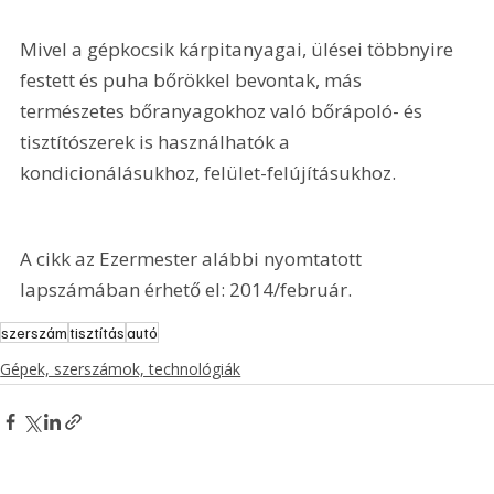
Mivel a gépkocsik kárpitanyagai, ülései többnyire 
festett és puha bőrökkel bevontak, más 
természetes bőranyagokhoz való bőrápoló- és 
tisztítószerek is használhatók a 
kondicionálásukhoz, felület-felújításukhoz.
A cikk az Ezermester alábbi nyomtatott 
lapszámában érhető el: 2014/február.
szerszám
tisztítás
autó
Gépek, szerszámok, technológiák