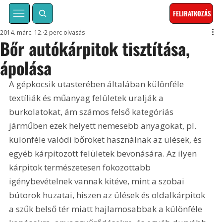
FELIRATKOZÁS
2014. márc. 12.
2 perc olvasás
Bőr autókárpitok tisztítása,
ápolása
A gépkocsik utasterében általában különféle 
textíliák és műanyag felületek uralják a 
burkolatokat, ám számos felső kategóriás 
járműben ezek helyett nemesebb anyagokat, pl. 
különféle valódi bőröket használnak az ülések, és 
egyéb kárpitozott felületek bevonására. Az ilyen 
kárpitok természetesen fokozottabb 
igénybevételnek vannak kitéve, mint a szobai 
bútorok huzatai, hiszen az ülések és oldalkárpitok 
a szűk belső tér miatt hajlamosabbak a különféle 