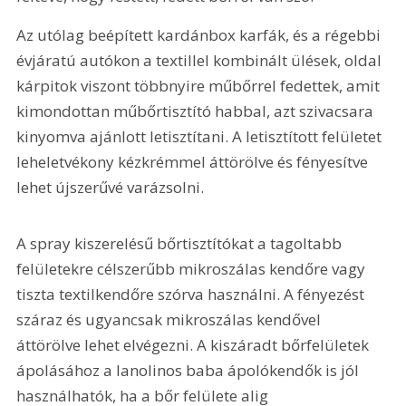
Az utólag beépített kardánbox karfák, és a régebbi 
évjáratú autókon a textillel kombinált ülések, oldal 
kárpitok viszont többnyire műbőrrel fedettek, amit 
kimondottan műbőrtisztító habbal, azt szivacsara 
kinyomva ajánlott letisztítani. A letisztított felületet 
leheletvékony kézkrémmel áttörölve és fényesítve 
lehet újszerűvé varázsolni.
A spray kiszerelésű bőrtisztítókat a tagoltabb 
felületekre célszerűbb mikroszálas kendőre vagy 
tiszta textilkendőre szórva használni. A fényezést 
száraz és ugyancsak mikroszálas kendővel 
áttörölve lehet elvégezni. A kiszáradt bőrfelületek 
ápolásához a lanolinos baba ápolókendők is jól 
használhatók, ha a bőr felülete alig 