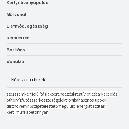
Kert, növényápolás
Női vonal
Életmód, egészség
Kismester
Barkács
Vonalzó
Népszerű címkék
szerszám
kert
felújítás
lakberendezés
kreatív ötlet
barkácsolás
bútor
víz
fűtés
szerkesztőség
elektronika
hasznos tippek
dísznövény
hőszigetelés
tető
megújuló energia
tisztítás
kerti munka
beton
nyár