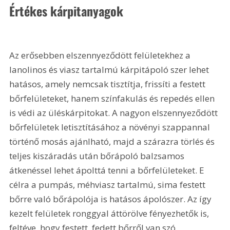
Értékes kárpitanyagok 
Az erősebben elszennyeződött felületekhez a 
lanolinos és viasz tartalmú kárpitápoló szer lehet 
hatásos, amely nemcsak tisztítja, frissíti a festett 
bőrfelületeket, hanem színfakulás és repedés ellen 
is védi az üléskárpitokat. A nagyon elszennyeződött 
bőrfelületek letisztításához a növényi szappannal 
történő mosás ajánlható, majd a szárazra törlés és 
teljes kiszáradás után bőrápoló balzsamos 
átkenéssel lehet ápolttá tenni a bőrfelületeket. E 
célra a pumpás, méhviasz tartalmú, sima festett 
bőrre való bőrápolója is hatásos ápolószer. Az így 
kezelt felületek ronggyal áttörölve fényezhetők is, 
feltéve, hogy festett, fedett bőrről van szó.