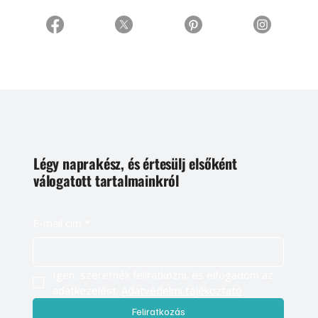
Légy naprakész, és értesülj elsőként
válogatott tartalmainkról
E-mail cím
*
Igen, szeretnék feliratkozni, és elfogadom az 
adatkezelést. 
Adatvédelmi tájékoztató
Feliratkozás