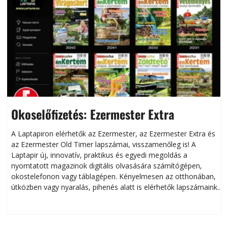
Okoselőfizetés: Ezermester Extra
A Laptapiron elérhetők az Ezermester, az Ezermester Extra és
az Ezermester Old Timer lapszámai, visszamenőleg is! A
Laptapir új, innovatív, praktikus és egyedi megoldás a
L
nyomtatott magazinok digitális olvasására számítógépen,
okostelefonon vagy táblagépen. Kényelmesen az otthonában,
útközben vagy nyaralás, pihenés alatt is elérhetők lapszámaink.
ú
Bárhol, bármikor, akár külföldön élve vagy dolgozva is
B
olvashatók az Ezermester lapszámai. A Laptapir kényelmes
megoldás, mert: – t