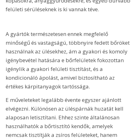
kopásokra, anyaggyűrődésekre, és egyéb durvább 
felületi sérüléseknek is ki vannak téve.
A gyártók természetesen ennek megfelelő 
minőségű és vastagságú, többnyire fedett bőröket 
használnak az ülésekhez, ám a gyakori és komoly 
igénybevétel hatására e bőrfelületek fokozottan 
igénylik a gyakori felületi tisztítást, és a 
kondicionáló ápolást, amivel biztosítható az 
értékes kárpitanyagok tartóssága. 
E műveleteket legalább évente egyszer ajánlott 
elvégezni. Különösen az üléspárnák huzatát kell 
alaposan letisztítani. Ehhez szinte általánosan 
használhatók a bőrtisztító kendők, amelyek 
nemcsak tisztítják a zsíros felületeket, hanem 