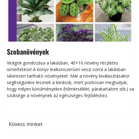
Szobanövények
Virágok gondozása a lakásban, 40+10 növény részletes
ismertetése! A könyv lexikonszerűen veszi sorra a lakásban
s
sikeresen tart­ha­tó növényeket. Már a növény kiválasztásakor
h
segítségünkre lesznek a leírások, mert pontosan megtudjuk,
k
hogy milyen körülményekre (hőmérséklet, páratartalom stb.) van
szüksége a növénynek az egészséges fejlődéshez.
t
Kövess minket