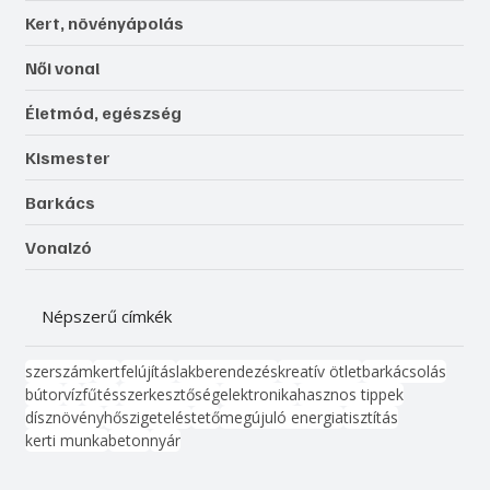
Kert, növényápolás
Női vonal
Életmód, egészség
Kismester
Barkács
Vonalzó
Népszerű címkék
szerszám
kert
felújítás
lakberendezés
kreatív ötlet
barkácsolás
bútor
víz
fűtés
szerkesztőség
elektronika
hasznos tippek
dísznövény
hőszigetelés
tető
megújuló energia
tisztítás
kerti munka
beton
nyár