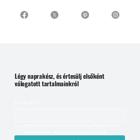
Légy naprakész, és értesülj elsőként
válogatott tartalmainkról
E-mail cím
*
Igen, szeretnék feliratkozni, és elfogadom az 
adatkezelést. 
Adatvédelmi tájékoztató