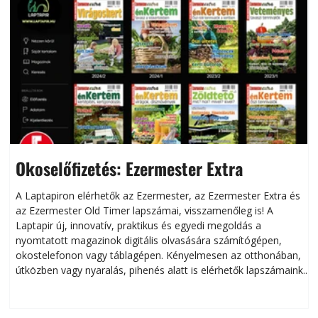
Okoselőfizetés: Ezermester Extra
A Laptapiron elérhetők az Ezermester, az Ezermester Extra és
az Ezermester Old Timer lapszámai, visszamenőleg is! A
Laptapir új, innovatív, praktikus és egyedi megoldás a
L
nyomtatott magazinok digitális olvasására számítógépen,
okostelefonon vagy táblagépen. Kényelmesen az otthonában,
útközben vagy nyaralás, pihenés alatt is elérhetők lapszámaink.
ú
Bárhol, bármikor, akár külföldön élve vagy dolgozva is
B
olvashatók az Ezermester lapszámai. A Laptapir kényelmes
megoldás, mert: – t