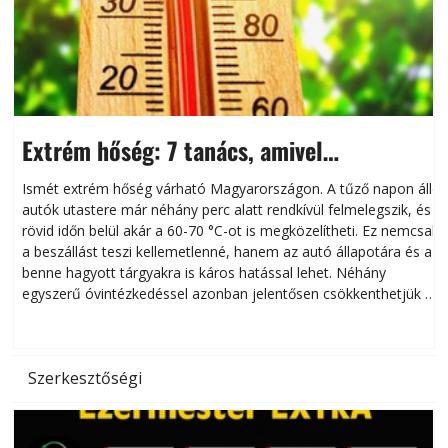
Extrém hőség: 7 tanács, amivel
megóvhatjuk autónkat a nyári károktól
Ismét extrém hőség várható Magyarországon. A tűző napon álló
autók utastere már néhány perc alatt rendkívül felmelegszik, és
rövid időn belül akár a 60-70 °C-ot is megközelítheti. Ez nemcsak
n
a beszállást teszi kellemetlenné, hanem az autó állapotára és a
benne hagyott tárgyakra is káros hatással lehet. Néhány
egyszerű óvintézkedéssel azonban jelentősen csökkenthetjük a
hőség káros hatásait.
l
Szerkesztőségi