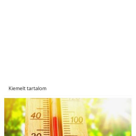
Naptej vagy napolaj? Melyiket válasszuk, és
miben különböznek?
Kiemelt tartalom