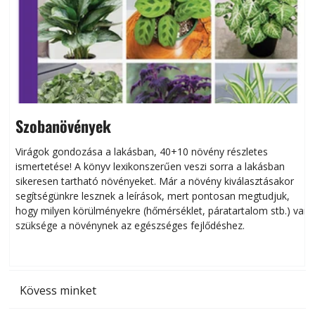
Szobanövények
Virágok gondozása a lakásban, 40+10 növény részletes
ismertetése! A könyv lexikonszerűen veszi sorra a lakásban
s
sikeresen tart­ha­tó növényeket. Már a növény kiválasztásakor
h
segítségünkre lesznek a leírások, mert pontosan megtudjuk,
k
hogy milyen körülményekre (hőmérséklet, páratartalom stb.) van
szüksége a növénynek az egészséges fejlődéshez.
t
Kövess minket