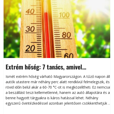
Extrém hőség: 7 tanács, amivel
megóvhatjuk autónkat a nyári károktól
Ismét extrém hőség várható Magyarországon. A tűző napon álló
autók utastere már néhány perc alatt rendkívül felmelegszik, és
rövid időn belül akár a 60-70 °C-ot is megközelítheti. Ez nemcsak
n
a beszállást teszi kellemetlenné, hanem az autó állapotára és a
benne hagyott tárgyakra is káros hatással lehet. Néhány
egyszerű óvintézkedéssel azonban jelentősen csökkenthetjük a
hőség káros hatásait.
l