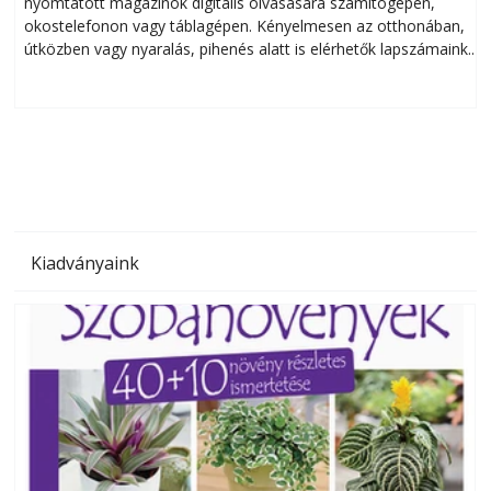
nyomtatott magazinok digitális olvasására számítógépen,
okostelefonon vagy táblagépen. Kényelmesen az otthonában,
útközben vagy nyaralás, pihenés alatt is elérhetők lapszámaink.
ú
Bárhol, bármikor, akár külföldön élve vagy dolgozva is
B
olvashatók az Ezermester lapszámai. A Laptapir kényelmes
megoldás, mert: – t
Kiadványaink