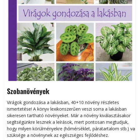
Szobanövények
Virágok gondozása a lakásban, 40+10 növény részletes
ismertetése! A könyv lexikonszerűen veszi sorra a lakásban
s
sikeresen tart­ha­tó növényeket. Már a növény kiválasztásakor
h
segítségünkre lesznek a leírások, mert pontosan megtudjuk,
k
hogy milyen körülményekre (hőmérséklet, páratartalom stb.) van
szüksége a növénynek az egészséges fejlődéshez.