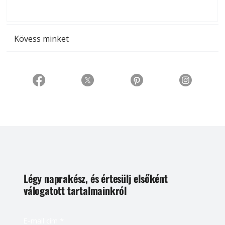
t
Kövess minket
Légy naprakész, és értesülj elsőként
válogatott tartalmainkról
E-mail cím
*