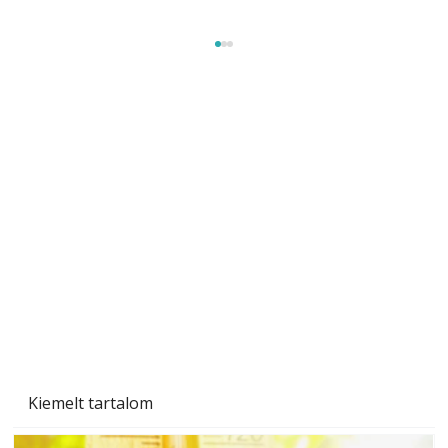
Újra a lőtér hangszigeteléséről
Kiemelt tartalom