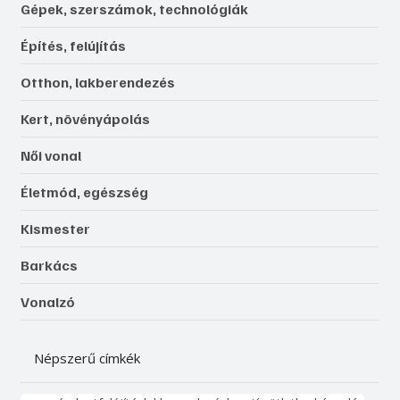
Gépek, szerszámok, technológiák
Építés, felújítás
Otthon, lakberendezés
Kert, növényápolás
Női vonal
Életmód, egészség
Kismester
Barkács
Vonalzó
Népszerű címkék