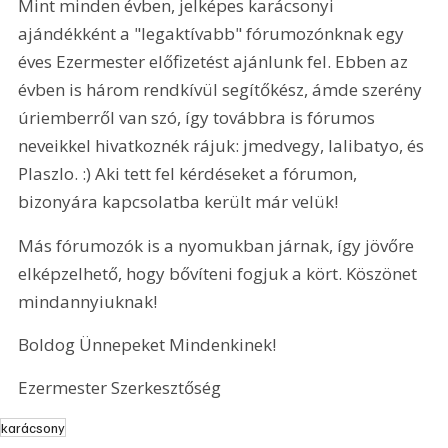
Mint minden évben, jelképes karácsonyi 
ajándékként a "legaktívabb" fórumozónknak egy 
éves Ezermester előfizetést ajánlunk fel. Ebben az 
évben is három rendkívül segítőkész, ámde szerény 
úriemberről van szó, így továbbra is fórumos 
neveikkel hivatkoznék rájuk: jmedvegy, lalibatyo, és 
Plaszlo. :) Aki tett fel kérdéseket a fórumon, 
bizonyára kapcsolatba került már velük!
Más fórumozók is a nyomukban járnak, így jövőre 
elképzelhető, hogy bővíteni fogjuk a kört. Köszönet 
mindannyiuknak!
Boldog Ünnepeket Mindenkinek!
Ezermester Szerkesztőség
karácsony