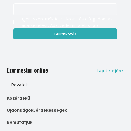
Igen, szeretnék feliratkozni, és elfogadom az 
adatkezelést. 
Adatvédelmi tájékoztató
Feliratkozás
Ezermester online
Lap tetejére
Rovatok
Közérdekű
Újdonságok, érdekességek
Bemutatjuk