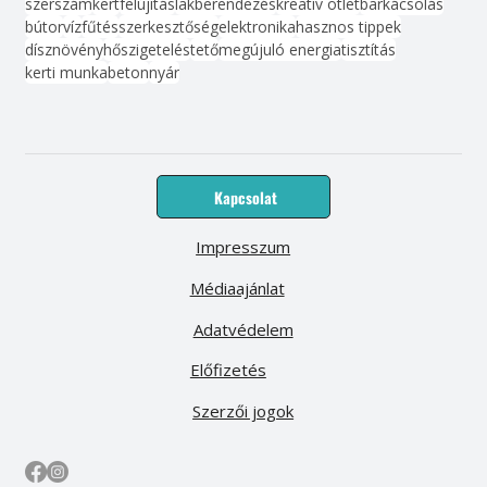
szerszám
kert
felújítás
lakberendezés
kreatív ötlet
barkácsolás
bútor
víz
fűtés
szerkesztőség
elektronika
hasznos tippek
dísznövény
hőszigetelés
tető
megújuló energia
tisztítás
kerti munka
beton
nyár
Kapcsolat
Impresszum
Médiaajánlat
Adatvédelem
Előfizetés
Szerzői jogok