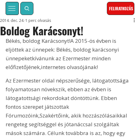
FELIRATKOZÁS
2014. dec. 24.
1 perc olvasás
Boldog Karácsonyt!
Békés, boldog Karácsonyt!A 2015-ös évben is 
eljöttek az ünnepek: Békés, boldog karácsonyi 
ünnepeketkívánunk az Ezermester minden 
előfizetőjének,internetes olvasójának!
Az Ezermester oldal népszerűsége, látogatottsága 
folyamatosan növekszik, ebben az évben is 
látogatottsági rekordokat döntöttünk. Ebben 
fontos szerepet játszottak 
Fórumozóink
,
Szakértőink
, akik hozzászólásaikkal 
rengeteg segítséggel és jótanáccsal szolgáltak 
mások számára. Célunk továbbra is az, hogy egy 