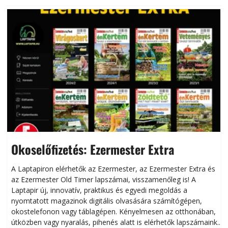
Okoselőfizetés: Ezermester Extra
A Laptapiron elérhetők az Ezermester, az Ezermester Extra és
az Ezermester Old Timer lapszámai, visszamenőleg is! A
Laptapir új, innovatív, praktikus és egyedi megoldás a
L
nyomtatott magazinok digitális olvasására számítógépen,
okostelefonon vagy táblagépen. Kényelmesen az otthonában,
útközben vagy nyaralás, pihenés alatt is elérhetők lapszámaink.
ú