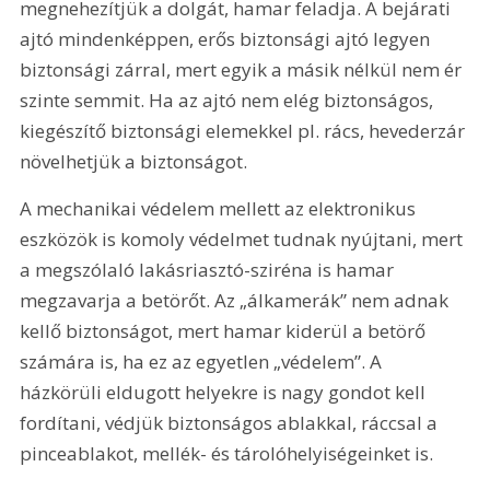
megnehezítjük a dolgát, hamar feladja. A bejárati 
ajtó mindenképpen, erős biztonsági ajtó legyen 
biztonsági zárral, mert egyik a másik nélkül nem ér 
szinte semmit. Ha az ajtó nem elég biztonságos, 
kiegészítő biztonsági elemekkel pl. rács, hevederzár 
növelhetjük a biztonságot.
A mechanikai védelem mellett az elektronikus 
eszközök is komoly védelmet tudnak nyújtani, mert 
a megszólaló lakásriasztó-sziréna is hamar 
megzavarja a betörőt. Az „álkamerák” nem adnak 
kellő biztonságot, mert hamar kiderül a betörő 
számára is, ha ez az egyetlen „védelem”. A 
házkörüli eldugott helyekre is nagy gondot kell 
fordítani, védjük biztonságos ablakkal, ráccsal a 
pinceablakot, mellék- és tárolóhelyiségeinket is.