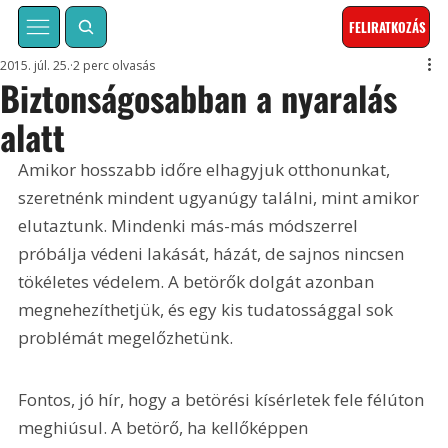
FELIRATKOZÁS
2015. júl. 25.
2 perc olvasás
Biztonságosabban a nyaralás
alatt
Amikor hosszabb időre elhagyjuk otthonunkat, 
szeretnénk mindent ugyanúgy találni, mint amikor 
elutaztunk. Mindenki más-más módszerrel 
próbálja védeni lakását, házát, de sajnos nincsen 
tökéletes védelem. A betörők dolgát azonban 
megnehezíthetjük, és egy kis tudatossággal sok 
problémát megelőzhetünk.
Fontos, jó hír, hogy a betörési kísérletek fele félúton 
meghiúsul. A betörő, ha kellőképpen 