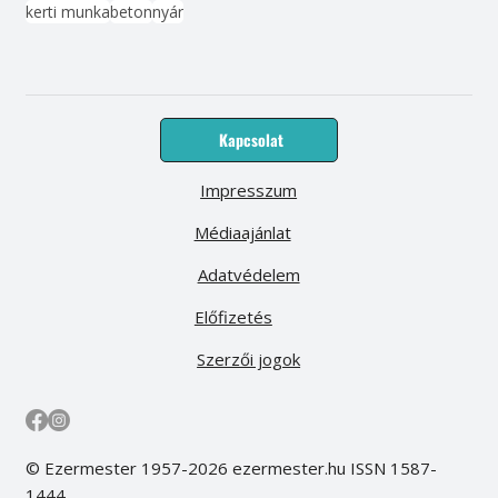
kerti munka
beton
nyár
Kapcsolat
Impresszum
Médiaajánlat
Adatvédelem
Előfizetés
Szerzői jogok
© Ezermester 1957-2026 ezermester.hu ISSN 1587-
1444