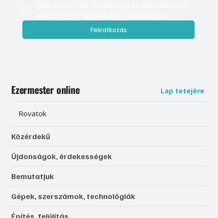
Igen, szeretnék feliratkozni, és elfogadom az 
adatkezelést. 
Adatvédelmi tájékoztató
Feliratkozás
Ezermester online
Lap tetejére
Rovatok
Közérdekű
Újdonságok, érdekességek
Bemutatjuk
Gépek, szerszámok, technológiák
Építés, felújítás