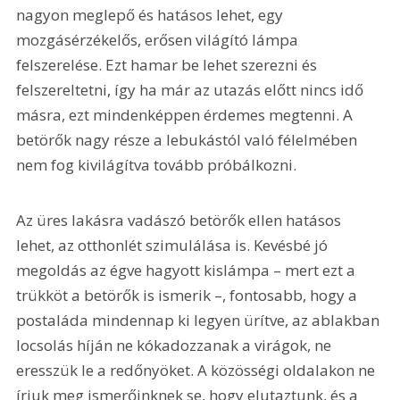
nagyon meglepő és hatásos lehet, egy 
mozgásérzékelős, erősen világító lámpa 
felszerelése. Ezt hamar be lehet szerezni és 
felszereltetni, így ha már az utazás előtt nincs idő 
másra, ezt mindenképpen érdemes megtenni. A 
betörők nagy része a lebukástól való félelmében 
nem fog kivilágítva tovább próbálkozni.
Az üres lakásra vadászó betörők ellen hatásos 
lehet, az otthonlét szimulálása is. Kevésbé jó 
megoldás az égve hagyott kislámpa – mert ezt a 
trükköt a betörők is ismerik –, fontosabb, hogy a 
postaláda mindennap ki legyen ürítve, az ablakban 
locsolás híján ne kókadozzanak a virágok, ne 
eresszük le a redőnyöket. A közösségi oldalakon ne 
írjuk meg ismerőinknek se, hogy elutaztunk, és a 