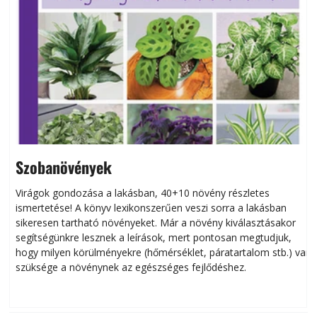
Szobanövények
Virágok gondozása a lakásban, 40+10 növény részletes
ismertetése! A könyv lexikonszerűen veszi sorra a lakásban
s
sikeresen tart­ha­tó növényeket. Már a növény kiválasztásakor
h
segítségünkre lesznek a leírások, mert pontosan megtudjuk,
k
hogy milyen körülményekre (hőmérséklet, páratartalom stb.) van
szüksége a növénynek az egészséges fejlődéshez.
t