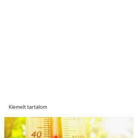
Naptej vagy napolaj? Melyiket válasszuk, és
miben különböznek?
Kiemelt tartalom