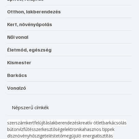
Otthon, lakberendezés
Kert, növényápolás
Női vonal
Életmód, egészség
Kismester
Barkács
Vonalzó
Népszerű címkék
szerszám
kert
felújítás
lakberendezés
kreatív ötlet
barkácsolás
bútor
víz
fűtés
szerkesztőség
elektronika
hasznos tippek
dísznövény
hőszigetelés
tető
megújuló energia
tisztítás