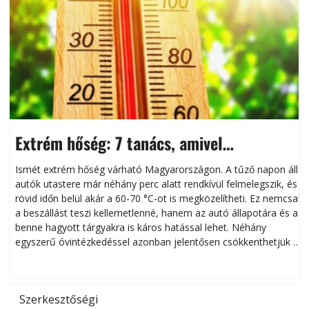
Extrém hőség: 7 tanács, amivel
megóvhatjuk autónkat a nyári károktól
Ismét extrém hőség várható Magyarországon. A tűző napon álló
autók utastere már néhány perc alatt rendkívül felmelegszik, és
rövid időn belül akár a 60-70 °C-ot is megközelítheti. Ez nemcsak
n
a beszállást teszi kellemetlenné, hanem az autó állapotára és a
benne hagyott tárgyakra is káros hatással lehet. Néhány
egyszerű óvintézkedéssel azonban jelentősen csökkenthetjük a
hőség káros hatásait.
l
Szerkesztőségi