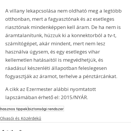
A villany lekapcsolása nem oldható meg a legtöbb 
otthonban, mert a fagyasztónak és az esetleges 
riasztónak mindenképpen kell áram. De ha nem is 
áramtalanítunk, húzzuk ki a konnektorból a tv-t, 
számítógépet, akár mindent, mert nem lesz 
használva úgysem, és egy esetleges vihar 
kellemetlen hatásaitól is megvédhetjük, és 
ráadásul készenléti állapotban feleslegesen 
fogyasztják az áramot, terhelve a pénztárcánkat.
A cikk az Ezermester alábbi nyomtatott 
lapszámában érhető el: 2015/NYÁR.
hasznos tippek
biztonsági rendszer
Olvasói és Közérdekű