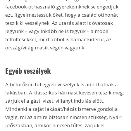
facebook-ot használó gyerekeinknek se engedjük 
ezt, figyelmeztessük őket, hogy a család otthonát 
teszik ki veszélynek. Az utazás alatt is óvatosak 
legyünk – vagy inkább ne is tegyük – a mobil 
feltöltésekkel, mert abból is hamar kiderül, az 
ország/világ másik végén vagyunk.
Egyéb veszélyek
A betörőkön túl egyéb veszélyek is adódhatnak a 
lakásban. A klasszikus hármast kevesen teszik meg: 
zárjuk el a gázt, vizet, villanyt indulás előtt. 
Mindenki a saját lakását/házát ismerve gondolja 
végig, mi az amire biztosan nincsen szükség. Nyári 
időszakban, amikor nincsen fűtés, zárjuk el 