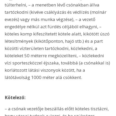
túlterhelni, – a menetben lévő csónakban állva 
tartózkodni (kivéve csáklyázás és védlizés (molnár 
evezés) vagy más munka végzése), – a vezető 
engedélye nélkül azt fürdés céljából elhagyni, – 
köteles komp kifeszítetett kötele alatt, kikötött úszó 
létesítmények (kikötőponton, hajó stb.) és a part 
közötti vízterületen tartózkodni, közlekedni, a 
köteleket 50 méterre megközelíteni, – közlekedni 
vízi sporteszközzel éjszaka, továbbá (a csónakkal is) 
korlátozott látási viszonyok között, ha a 
látótávolság 1000 méter alá csökkent.
Kötelező:
– a csónak vezetője beszállás előtt köteles tisztázni, 
hogy utasai tudnak-e úszni, és ha szükséges, 