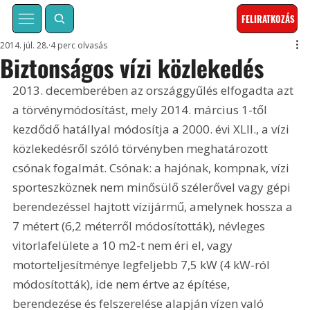
FELIRATKOZÁS
2014. júl. 28.
4 perc olvasás
Biztonságos vízi közlekedés
2013. decemberében az országgyűlés elfogadta azt 
a törvénymódosítást, mely 2014. március 1-től 
kezdődő hatállyal módosítja a 2000. évi XLII., a vízi 
közlekedésről szóló törvényben meghatározott 
csónak fogalmát. Csónak: a hajónak, kompnak, vízi 
sporteszköznek nem minősülő szélerővel vagy gépi 
berendezéssel hajtott vízijármű, amelynek hossza a 
7 métert (6,2 méterről módosították), névleges 
vitorlafelülete a 10 m2-t nem éri el, vagy 
motorteljesítménye legfeljebb 7,5 kW (4 kW-ról 
módosították), ide nem értve az építése, 
berendezése és felszerelése alapján vízen való 