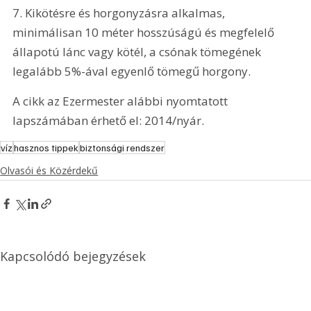
7. Kikötésre és horgonyzásra alkalmas, 
minimálisan 10 méter hosszúságú és megfelelő 
állapotú lánc vagy kötél, a csónak tömegének 
legalább 5%-ával egyenlő tömegű horgony.
A cikk az Ezermester alábbi nyomtatott 
lapszámában érhető el: 2014/nyár.
víz
hasznos tippek
biztonsági rendszer
Olvasói és Közérdekű
Kapcsolódó bejegyzések