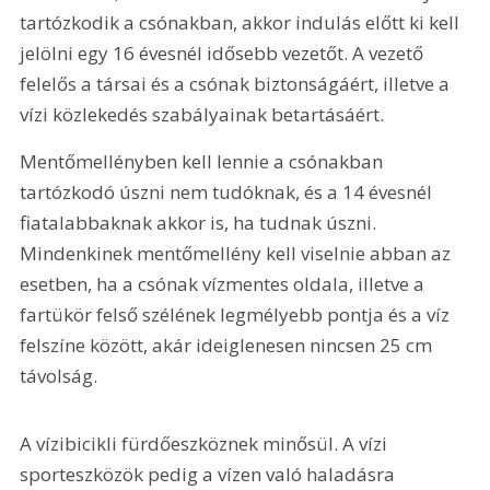
tartózkodik a csónakban, akkor indulás előtt ki kell 
jelölni egy 16 évesnél idősebb vezetőt. A vezető 
felelős a társai és a csónak biztonságáért, illetve a 
vízi közlekedés szabályainak betartásáért.
Mentőmellényben kell lennie a csónakban 
tartózkodó úszni nem tudóknak, és a 14 évesnél 
fiatalabbaknak akkor is, ha tudnak úszni. 
Mindenkinek mentőmellény kell viselnie abban az 
esetben, ha a csónak vízmentes oldala, illetve a 
fartükör felső szélének legmélyebb pontja és a víz 
felszíne között, akár ideiglenesen nincsen 25 cm 
távolság.
A vízibicikli fürdőeszköznek minősül. A vízi 
sporteszközök pedig a vízen való haladásra 