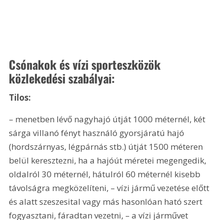
Csónakok és vízi sporteszközök 
közlekedési szabályai:
Tilos:
– menetben lévő nagyhajó útját 1000 méternél, két 
sárga villanó fényt használó gyorsjáratú hajó 
(hordszárnyas, légpárnás stb.) útját 1500 méteren 
belül keresztezni, ha a hajóút méretei megengedik, 
oldalról 30 méternél, hátulról 60 méternél kisebb 
távolságra megközelíteni, – vízi jármű vezetése előtt 
és alatt szeszesital vagy más hasonlóan ható szert 
fogyasztani, fáradtan vezetni, – a vízi járművet 