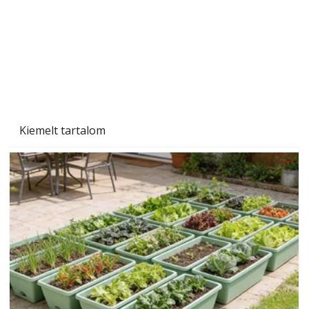
Naptej vagy napolaj? Melyiket válasszuk, és
miben különböznek?
Kiemelt tartalom