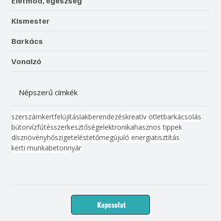
Életmód, egészség
Kismester
Barkács
Vonalzó
Népszerű címkék
szerszám
kert
felújítás
lakberendezés
kreatív ötlet
barkácsolás
bútor
víz
fűtés
szerkesztőség
elektronika
hasznos tippek
dísznövény
hőszigetelés
tető
megújuló energia
tisztítás
kerti munka
beton
nyár
Kapcsolat