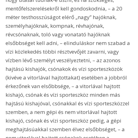
mentőfelszerelésekről kell gondoskodnia, – a 20 
méter testhosszúságot elérő „nagy” hajóknak, 
személyhajóknak, kompnak, révhajónak, 
révcsónaknak, toló vagy vonatató hajóknak 
elsőbbséget kell adni, – elinduláskor nem szabad a 
vízi közlekedés többi résztvevőjét zavarni, vagy 
vízben lévő személyt veszélyeztetni, – az azonos 
hajtású kishajók, csónakok és vízi sporteszközök 
(kivéve a vitorlával hajtottakat) esetében a jobbról 
érkezőnek van elsőbbsége, – a vitorlával hajtott 
kishajó, csónak és vízi sporteszköz minden más 
hajtású kishajóval, csónakkal és vízi sporteszközzel 
szemben, a nem gépi és nem vitorlával hajtott 
kishajó, csónak és vízi sporteszköz pedig, a gépi 
meghajtásúakkal szemben élvez elsőbbséget, – a 
nem vitorlával hajtott csónakok esetében a 