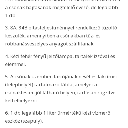
a csónak hajtásának megfelelő evező, de legalább 
1 db.
3. 8A, 34B oltásteljesítménnyel rendelkező tűzoltó 
készülék, amennyiben a csónakban tűz- és 
robbanásveszélyes anyagot szállítanak.
4. Kézi fehér fényű jelzőlámpa, tartalék izzóval és 
elemmel.
5. A csónak üzemben tartójának nevét és lakcímét 
(telephelyét) tartalmazó tábla, amelyet a 
csónaktesten jól látható helyen, tartósan rögzítve 
kell elhelyezni.
6. 1 db legalább 1 liter űrmértékű kézi vízmerő 
eszköz (szapuly).