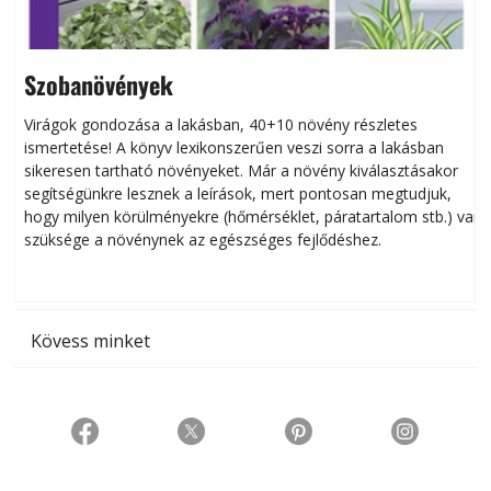
Szobanövények
Virágok gondozása a lakásban, 40+10 növény részletes
ismertetése! A könyv lexikonszerűen veszi sorra a lakásban
s
sikeresen tart­ha­tó növényeket. Már a növény kiválasztásakor
h
segítségünkre lesznek a leírások, mert pontosan megtudjuk,
k
hogy milyen körülményekre (hőmérséklet, páratartalom stb.) van
szüksége a növénynek az egészséges fejlődéshez.
t
Kövess minket