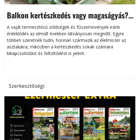
Balkon kertészkedés vagy magaságyás?
Helytakarékos kertészkedés
A saját termesztésű zöldségek és fűszernövények iránti
érdeklődés az elmúlt években látványosan megnőtt. Egyre
többen szeretnék tudni, honnan származik az élelmiszer az
l
asztalukra, miközben a kertészkedés sokak számára
kikapcsolódást és feltöltődést is jelent.
é
d
Szerkesztőségi