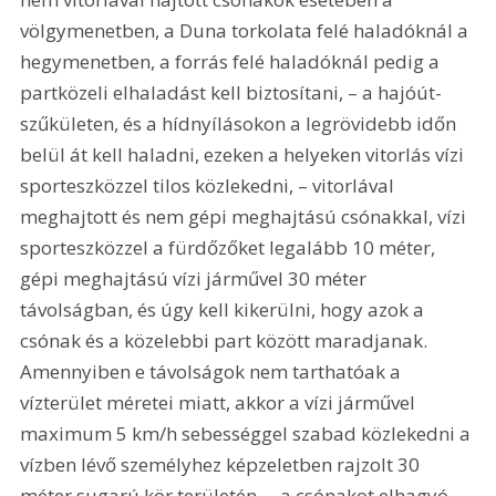
völgymenetben, a Duna torkolata felé haladóknál a 
hegymenetben, a forrás felé haladóknál pedig a 
partközeli elhaladást kell biztosítani, – a hajóút-
szűkületen, és a hídnyílásokon a legrövidebb időn 
belül át kell haladni, ezeken a helyeken vitorlás vízi 
sporteszközzel tilos közlekedni, – vitorlával 
meghajtott és nem gépi meghajtású csónakkal, vízi 
sporteszközzel a fürdőzőket legalább 10 méter, 
gépi meghajtású vízi járművel 30 méter 
távolságban, és úgy kell kikerülni, hogy azok a 
csónak és a közelebbi part között maradjanak. 
Amennyiben e távolságok nem tarthatóak a 
vízterület méretei miatt, akkor a vízi járművel 
maximum 5 km/h sebességgel szabad közlekedni a 
vízben lévő személyhez képzeletben rajzolt 30 
méter sugarú kör területén, – a csónakot elhagyó 