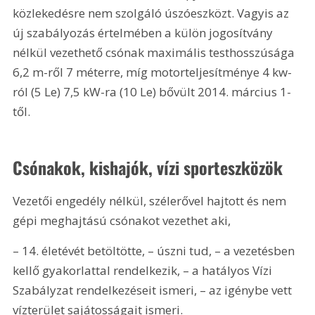
közlekedésre nem szolgáló úszóeszközt. Vagyis az 
új szabályozás értelmében a külön jogosítvány 
nélkül vezethető csónak maximális testhosszúsága 
6,2 m-ről 7 méterre, míg motorteljesítménye 4 kw-
ról (5 Le) 7,5 kW-ra (10 Le) bővült 2014. március 1-
től.
Csónakok, kishajók, vízi sporteszközök
Vezetői engedély nélkül, szélerővel hajtott és nem 
gépi meghajtású csónakot vezethet aki,
– 14. életévét betöltötte, – úszni tud, – a vezetésben 
kellő gyakorlattal rendelkezik, – a hatályos Vízi 
Szabályzat rendelkezéseit ismeri, – az igénybe vett 
vízterület sajátosságait ismeri.