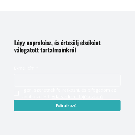
Légy naprakész, és értesülj elsőként
válogatott tartalmainkról
E-mail cím
*
Igen, szeretnék feliratkozni, és elfogadom az 
adatkezelést. 
Adatvédelmi tájékoztató
Feliratkozás