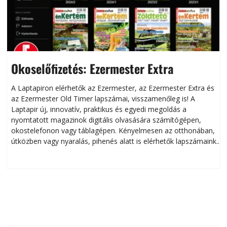
Okoselőfizetés: Ezermester Extra
A Laptapiron elérhetők az Ezermester, az Ezermester Extra és
az Ezermester Old Timer lapszámai, visszamenőleg is! A
Laptapir új, innovatív, praktikus és egyedi megoldás a
L
nyomtatott magazinok digitális olvasására számítógépen,
okostelefonon vagy táblagépen. Kényelmesen az otthonában,
útközben vagy nyaralás, pihenés alatt is elérhetők lapszámaink.
ú
Bárhol, bármikor, akár külföldön élve vagy dolgozva is
B
olvashatók az Ezermester lapszámai. A Laptapir kényelmes
megoldás, mert: – t