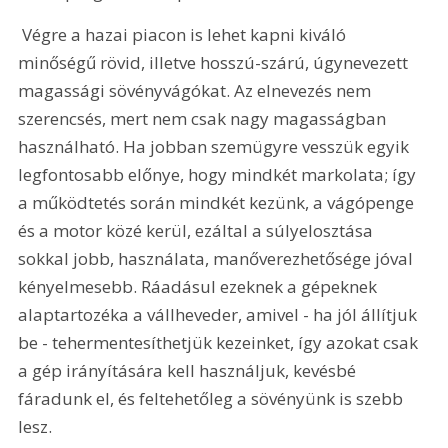
 Végre a hazai piacon is lehet kapni kiváló 
minőségű rövid, illetve hosszú-szárú, úgynevezett 
magassági sövényvágókat. Az elnevezés nem 
szerencsés, mert nem csak nagy magasságban 
használható. Ha jobban szemügyre vesszük egyik 
legfontosabb előnye, hogy mindkét markolata; így 
a működtetés során mindkét kezünk, a vágópenge 
és a motor közé kerül, ezáltal a súlyelosztása 
sokkal jobb, használata, manőverezhetősége jóval 
kényelmesebb. Ráadásul ezeknek a gépeknek 
alaptartozéka a vállheveder, amivel - ha jól állítjuk 
be - tehermentesíthetjük kezeinket, így azokat csak 
a gép irányítására kell használjuk, kevésbé 
fáradunk el, és feltehetőleg a sövényünk is szebb 
lesz.