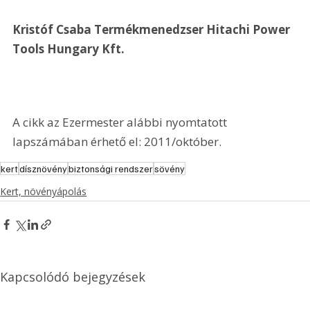
Kristóf Csaba Termékmenedzser Hitachi Power 
Tools Hungary Kft.
A cikk az Ezermester alábbi nyomtatott 
lapszámában érhető el: 2011/október.
kert
dísznövény
biztonsági rendszer
sövény
Kert, növényápolás
Kapcsolódó bejegyzések