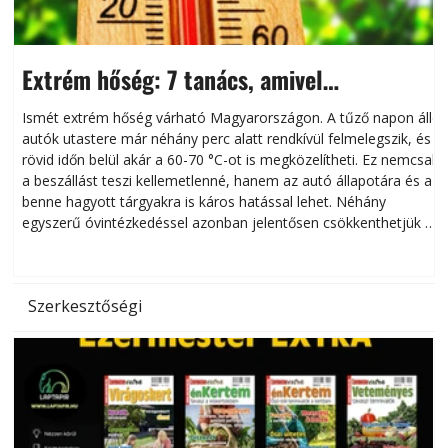
Extrém hőség: 7 tanács, amivel
megóvhatjuk autónkat a nyári károktól
Ismét extrém hőség várható Magyarországon. A tűző napon álló
autók utastere már néhány perc alatt rendkívül felmelegszik, és
rövid időn belül akár a 60-70 °C-ot is megközelítheti. Ez nemcsak
n
a beszállást teszi kellemetlenné, hanem az autó állapotára és a
benne hagyott tárgyakra is káros hatással lehet. Néhány
egyszerű óvintézkedéssel azonban jelentősen csökkenthetjük a
hőség káros hatásait.
l
Szerkesztőségi