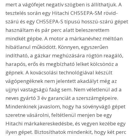
mert a vágófejet negatív szögben is állíthatjuk. A 
tesztelés során egy Hitachi CH55EPA-SM rövid-
szárú és egy CH55EPA-S típusú hosszú-szárú gépet 
használtam és pár perc alatt beleszerettem 
mindkét gépbe. A motor a márkanévhez méltóan 
hibátlanul működött. Könnyen, egyszerűen 
indítható, a gázkar meghúzására rögtön reagáló, 
harapós, erős és megbízható lelket kölcsönöz a 
gépnek. A kovácsolási technológiával készült 
vágópengéknek nem jelentett akadályt még az 
ujjnyi vastagságú faág sem. Nem véletlenül ad a 
neves gyártó 3 év garanciát a szerszámgépeire. 
Mindenkinek javaslom, hogy ha sövényvágó gépet 
szeretne vásárolni, feltétlenül menjen be egy 
Hitachi márkakereskedésbe, és vegyen kezébe egy 
ilyen gépet. Biztosíthatok mindenkit, hogy két perc 