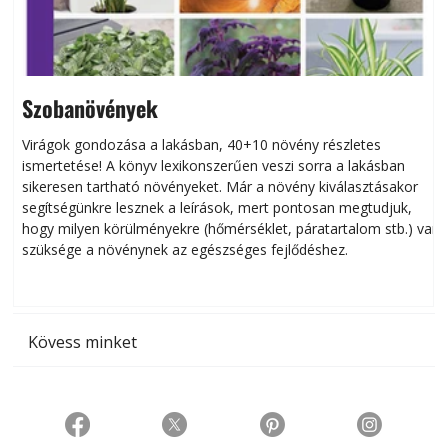
Szobanövények
Virágok gondozása a lakásban, 40+10 növény részletes
ismertetése! A könyv lexikonszerűen veszi sorra a lakásban
s
sikeresen tart­ha­tó növényeket. Már a növény kiválasztásakor
h
segítségünkre lesznek a leírások, mert pontosan megtudjuk,
k
hogy milyen körülményekre (hőmérséklet, páratartalom stb.) van
szüksége a növénynek az egészséges fejlődéshez.
t
Kövess minket