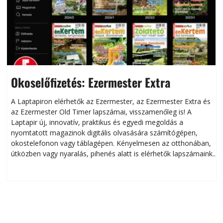
Okoselőfizetés: Ezermester Extra
A Laptapiron elérhetők az Ezermester, az Ezermester Extra és
az Ezermester Old Timer lapszámai, visszamenőleg is! A
Laptapir új, innovatív, praktikus és egyedi megoldás a
L
nyomtatott magazinok digitális olvasására számítógépen,
okostelefonon vagy táblagépen. Kényelmesen az otthonában,
útközben vagy nyaralás, pihenés alatt is elérhetők lapszámaink.
ú
Bárhol, bármikor, akár külföldön élve vagy dolgozva is
B
olvashatók az Ezermester lapszámai. A Laptapir kényelmes
megoldás, mert: – t