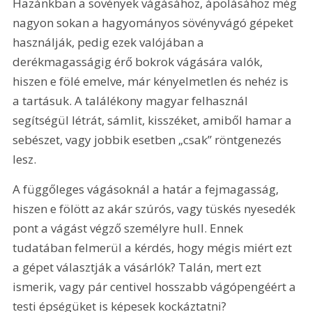
Hazánkban a sövények vágásához, ápolásához még 
nagyon sokan a hagyományos sövényvágó gépeket 
használják, pedig ezek valójában a 
derékmagasságig érő bokrok vágására valók, 
hiszen e fölé emelve, már kényelmetlen és nehéz is 
a tartásuk. A találékony magyar felhasznál 
segítségül létrát, sámlit, kisszéket, amiből hamar a 
sebészet, vagy jobbik esetben „csak” röntgenezés 
lesz.
A függőleges vágásoknál a határ a fejmagasság, 
hiszen e fölött az akár szúrós, vagy tüskés nyesedék 
pont a vágást végző személyre hull. Ennek 
tudatában felmerül a kérdés, hogy mégis miért ezt 
a gépet választják a vásárlók? Talán, mert ezt 
ismerik, vagy pár centivel hosszabb vágópengéért a 
testi épségüket is képesek kockáztatni?