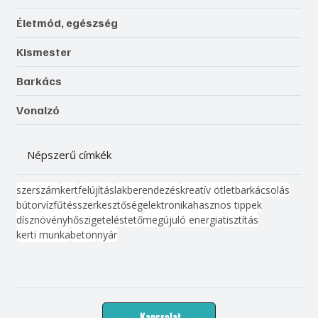
Életmód, egészség
Kismester
Barkács
Vonalzó
Népszerű címkék
szerszám
kert
felújítás
lakberendezés
kreatív ötlet
barkácsolás
bútor
víz
fűtés
szerkesztőség
elektronika
hasznos tippek
dísznövény
hőszigetelés
tető
megújuló energia
tisztítás
kerti munka
beton
nyár
Kapcsolat