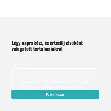
Légy naprakész, és értesülj elsőként
válogatott tartalmainkról
E-mail cím
*
Igen, szeretnék feliratkozni, és elfogadom az 
adatkezelést. 
Adatvédelmi tájékoztató
Feliratkozás