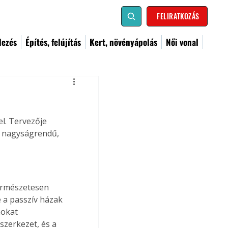
FELIRATKOZÁS
dezés
Építés, felújítás
Kert, növényápolás
Női vonal
l. Tervezője 
ó nagyságrendű, 
ermészetesen 
 a passzív házak 
okat 
szerkezet, és a 