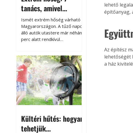
lehető legal
tanács, amivel
építőanyag, 
megóvhatjuk
Ismét extrém hőség várható
autónkat a nyári
Magyarországon. A tűző napon
Együtt
álló autók utastere már néhány
károktól
perc alatt rendkívül
felmelegszik, és rövid időn belül
Az építész m
akár a 60-70 °C-ot is
lehetőségét 
megközelítheti. Ez nemcsak a
a ház kivitel
beszállást teszi kellemetlenné,
hanem az autó állapotára és a
benne hagyott tárgyakra is
káros hatással lehet. Néhány
egyszerű óvintézkedéssel
azonban jelentősen
csökkenthetjük a hőség káros
hatásait.
Kültéri hűtés: hogyan
tehetjük