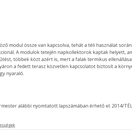
öző modul össze van kapcsolva, tehát a téli használat során
cionál. A modulok tetején napkollektorok kaptak helyett, a
 fűtést, többek közt azért is, mert a falak termikus ellenállása
yáron a fedett terasz közvetlen kapcsolatot biztosít a környe
gy nyaraló.
ermester alábbi nyomtatott lapszámában érhető el: 2014/TÉL
kességek