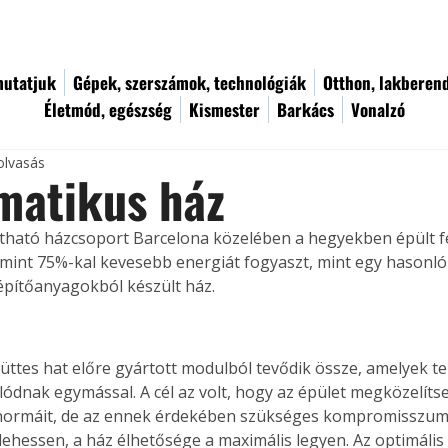
utatjuk
Gépek, szerszámok, technológiák
Otthon, lakberen
Életmód, egészség
Kismester
Barkács
Vonalzó
olvasás
matikus ház
tható házcsoport Barcelona közelében a hegyekben épült fe
 mint 75%-kal kevesebb energiát fogyaszt, mint egy hasonl
pítőanyagokból készült ház.
üttes hat előre gyártott modulból tevődik össze, amelyek t
ódnak egymással. A cél az volt, hogy az épület megközelítse
 normáit, de az ennek érdekében szükséges kompromisszum
lehessen, a ház élhetősége a maximális legyen. Az optimális 