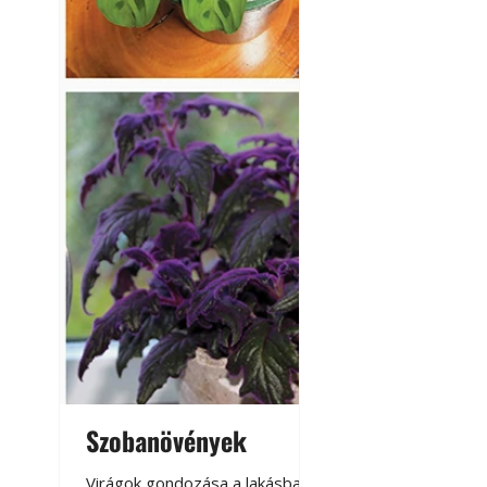
Szobanövények
Virágoskert: k
teraszon, laká
Virágok gondozása a lakásban,