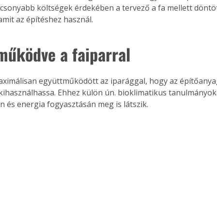
acsonyabb költségek érdekében a tervező a fa mellett döntöt
amit az építéshez használ.
működve a faiparral
aximálisan együttműködött az iparággal, hogy az építőanya
kihasználhassa. Ehhez külön ún. bioklimatikus tanulmányokat
én és energia fogyasztásán meg is látszik. 