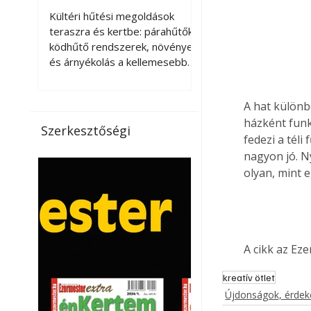
kellemesebbé a
Kültéri hűtési megoldások
teraszt és a kertet?
teraszra és kertbe: párahűtők,
ködhűtő rendszerek, növények
és árnyékolás a kellemesebb
nyári mikroklímáért. A kültéri
hűtés kérdése az utóbbi
A hat különb
években egyre nagyobb
házként funk
jelentőséget kapott, ahogy a
Szerkesztőségi
nyári hőhullámok gyakoribbá és
fedezi a téli
intenzívebbé váltak. Míg
nagyon jó. N
korábban elsősorban a beltéri
olyan, mint e
klímaberendezések jelentették
a megoldást a meleg ellen, ma
már egyre többen keresnek
olyan kültéri hűtési
lehetőségeket is, amelyek a
A cikk az Ez
teraszok, erkélyek, kertek vagy
vendégl
kreatív ötlet
Újdonságok, érde