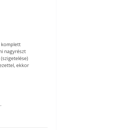
 komplett 
mi nagyrészt 
 (szigetelése) 
zettel, ekkor 
.