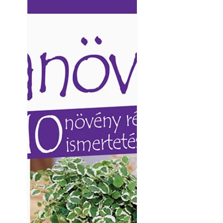
Ezermester lapszámai. A
Ezermester lapszámai
Laptapir kényelmes megoldás,
Laptapir kényelmes 
Yamaha koncepci
mert: – t
mert: – t