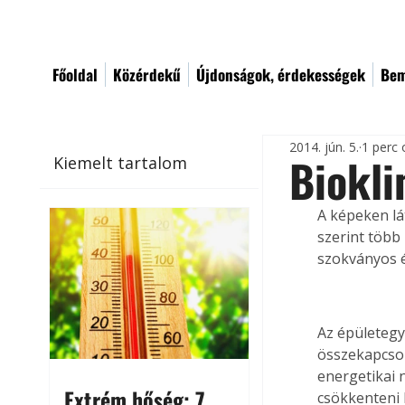
Főoldal
Közérdekű
Újdonságok, érdekességek
Bem
2014. jún. 5.
1 perc 
Biokli
Kiemelt tartalom
A képeken lá
szerint több
szokványos é
Az épületegy
összekapcsol
energetikai
Extrém hőség: 7
csökkenteni 