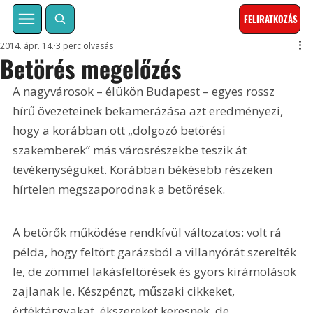
FELIRATKOZÁS
2014. ápr. 14.
3 perc olvasás
Betörés megelőzés
A nagyvárosok – élükön Budapest – egyes rossz 
hírű övezeteinek bekamerázása azt eredményezi, 
hogy a korábban ott „dolgozó betörési 
szakemberek” más városrészekbe teszik át 
tevékenységüket. Korábban békésebb részeken 
hírtelen megszaporodnak a betörések.
A betörők működése rendkívül változatos: volt rá 
példa, hogy feltört garázsból a villanyórát szerelték 
le, de zömmel lakásfeltörések és gyors kirámolások 
zajlanak le. Készpénzt, műszaki cikkeket, 
értéktárgyakat, ékszereket keresnek, de 