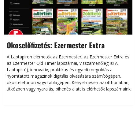
Okoselőfizetés: Ezermester Extra
A Laptapiron elérhetők az Ezermester, az Ezermester Extra és
az Ezermester Old Timer lapszámai, visszamenőleg is! A
Laptapir új, innovatív, praktikus és egyedi megoldás a
L
nyomtatott magazinok digitális olvasására számítógépen,
okostelefonon vagy táblagépen. Kényelmesen az otthonában,
útközben vagy nyaralás, pihenés alatt is elérhetők lapszámaink.
ú
Bárhol, bármikor, akár külföldön élve vagy dolgozva is
B
olvashatók az Ezermester lapszámai. A Laptapir kényelmes
megoldás, mert: – t