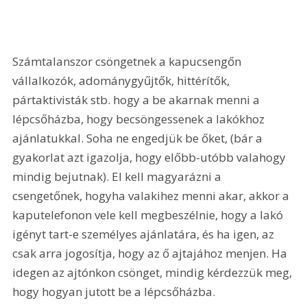
Számtalanszor csöngetnek a kapucsengőn 
vállalkozók, adománygyűjtők, hittérítők, 
pártaktivisták stb. hogy a be akarnak menni a 
lépcsőházba, hogy becsöngessenek a lakókhoz 
ajánlatukkal. Soha ne engedjük be őket, (bár a 
gyakorlat azt igazolja, hogy előbb-utóbb valahogy 
mindig bejutnak). El kell magyarázni a 
csengetőnek, hogyha valakihez menni akar, akkor a 
kaputelefonon vele kell megbeszélnie, hogy a lakó 
igényt tart-e személyes ajánlatára, és ha igen, az 
csak arra jogosítja, hogy az ő ajtajához menjen. Ha 
idegen az ajtónkon csönget, mindig kérdezzük meg, 
hogy hogyan jutott be a lépcsőházba.