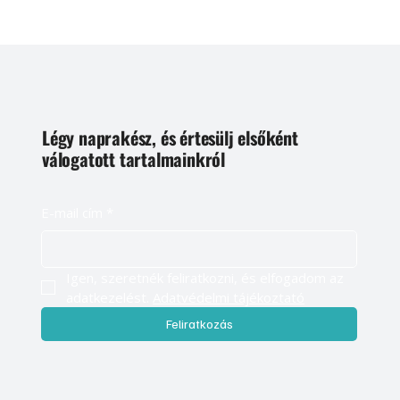
Légy naprakész, és értesülj elsőként
válogatott tartalmainkról
E-mail cím
*
Igen, szeretnék feliratkozni, és elfogadom az 
adatkezelést. 
Adatvédelmi tájékoztató
Feliratkozás