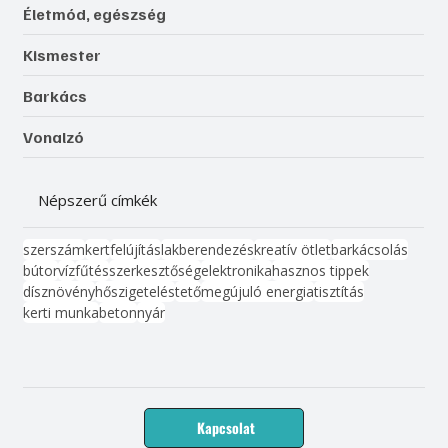
Életmód, egészség
Kismester
Barkács
Vonalzó
Népszerű címkék
szerszám
kert
felújítás
lakberendezés
kreatív ötlet
barkácsolás
bútor
víz
fűtés
szerkesztőség
elektronika
hasznos tippek
dísznövény
hőszigetelés
tető
megújuló energia
tisztítás
kerti munka
beton
nyár
Kapcsolat