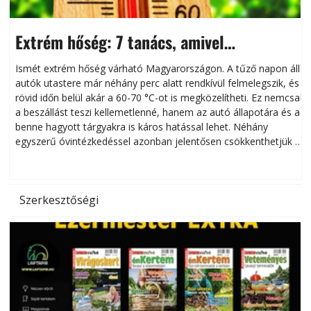
Extrém hőség: 7 tanács, amivel
megóvhatjuk autónkat a nyári károktól
Ismét extrém hőség várható Magyarországon. A tűző napon álló
autók utastere már néhány perc alatt rendkívül felmelegszik, és
rövid időn belül akár a 60-70 °C-ot is megközelítheti. Ez nemcsak
n
a beszállást teszi kellemetlenné, hanem az autó állapotára és a
benne hagyott tárgyakra is káros hatással lehet. Néhány
egyszerű óvintézkedéssel azonban jelentősen csökkenthetjük a
hőség káros hatásait.
l
Szerkesztőségi