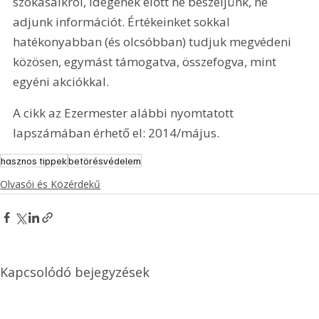
szokásaikról, idegenek előtt ne beszéljünk, ne 
adjunk információt. Értékeinket sokkal 
hatékonyabban (és olcsóbban) tudjuk megvédeni 
közösen, egymást támogatva, összefogva, mint 
egyéni akciókkal.
A cikk az Ezermester alábbi nyomtatott 
lapszámában érhető el: 2014/május.
hasznos tippek
betörésvédelem
Olvasói és Közérdekű
Kapcsolódó bejegyzések