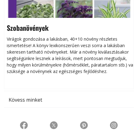
Szobanövények
Virágok gondozása a lakásban, 40+10 növény részletes
ismertetése! A könyv lexikonszerűen veszi sorra a lakásban
s
sikeresen tart­ha­tó növényeket. Már a növény kiválasztásakor
h
segítségünkre lesznek a leírások, mert pontosan megtudjuk,
k
hogy milyen körülményekre (hőmérséklet, páratartalom stb.) van
szüksége a növénynek az egészséges fejlődéshez.
t
Kövess minket