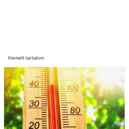
Naptej vagy napolaj? Melyiket válasszuk, és
miben különböznek?
Kiemelt tartalom