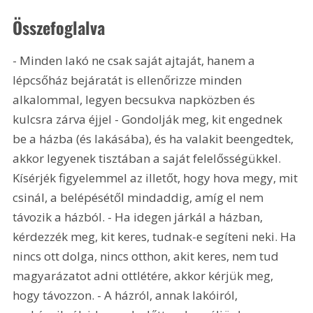
Összefoglalva
- Minden lakó ne csak saját ajtaját, hanem a 
lépcsőház bejáratát is ellenőrizze minden 
alkalommal, legyen becsukva napközben és 
kulcsra zárva éjjel - Gondolják meg, kit engednek 
be a házba (és lakásába), és ha valakit beengedtek, 
akkor legyenek tisztában a saját felelősségükkel. 
Kísérjék figyelemmel az illetőt, hogy hova megy, mit 
csinál, a belépésétől mindaddig, amíg el nem 
távozik a házból. - Ha idegen járkál a házban, 
kérdezzék meg, kit keres, tudnak-e segíteni neki. Ha 
nincs ott dolga, nincs otthon, akit keres, nem tud 
magyarázatot adni ottlétére, akkor kérjük meg, 
hogy távozzon. - A házról, annak lakóiról, 