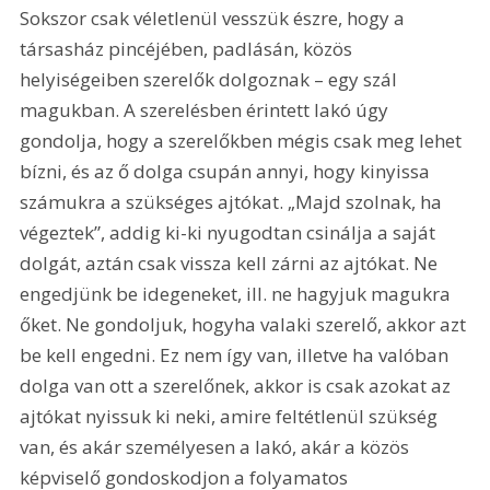
Sokszor csak véletlenül vesszük észre, hogy a 
társasház pincéjében, padlásán, közös 
helyiségeiben szerelők dolgoznak – egy szál 
magukban. A szerelésben érintett lakó úgy 
gondolja, hogy a szerelőkben mégis csak meg lehet 
bízni, és az ő dolga csupán annyi, hogy kinyissa 
számukra a szükséges ajtókat. „Majd szolnak, ha 
végeztek”, addig ki-ki nyugodtan csinálja a saját 
dolgát, aztán csak vissza kell zárni az ajtókat. Ne 
engedjünk be idegeneket, ill. ne hagyjuk magukra 
őket. Ne gondoljuk, hogyha valaki szerelő, akkor azt 
be kell engedni. Ez nem így van, illetve ha valóban 
dolga van ott a szerelőnek, akkor is csak azokat az 
ajtókat nyissuk ki neki, amire feltétlenül szükség 
van, és akár személyesen a lakó, akár a közös 
képviselő gondoskodjon a folyamatos 