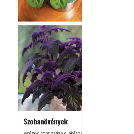
Szobanövények
Virágoskert: k
teraszon, laká
Virágok gondozása a lakásban,