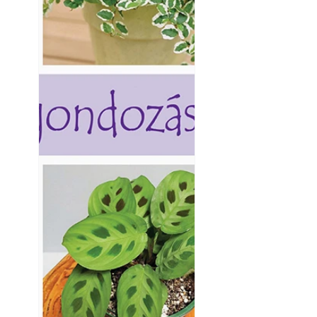
Betonjárda készít
készül tartós bet