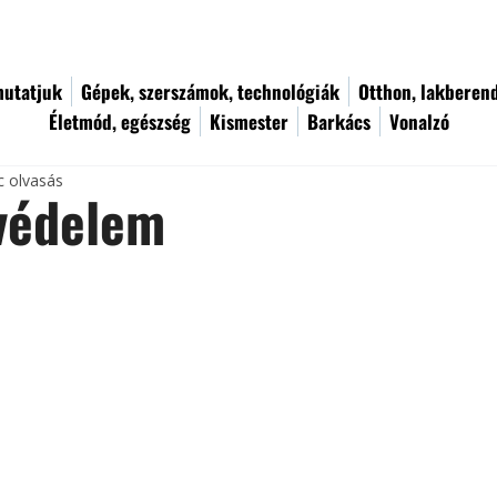
utatjuk
Gépek, szerszámok, technológiák
Otthon, lakberen
Életmód, egészség
Kismester
Barkács
Vonalzó
c olvasás
védelem