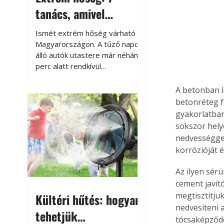
tanács, amivel
megóvhatjuk
Ismét extrém hőség várható
autónkat a nyári
Magyarországon. A tűző napon
álló autók utastere már néhány
károktól
perc alatt rendkívül
felmelegszik, és rövid időn belül
akár a 60-70 °C-ot is
A betonban l
megközelítheti. Ez nemcsak a
betonréteg f
beszállást teszi kellemetlenné,
gyakorlatban
hanem az autó állapotára és a
sokszor hely
benne hagyott tárgyakra is
nedvességgel
káros hatással lehet. Néhány
korrózióját 
egyszerű óvintézkedéssel
azonban jelentősen
Az ilyen sér
csökkenthetjük a hőség káros
cement javít
hatásait.
megtisztítju
Kültéri hűtés: hogyan
nedvesíteni a
tehetjük
tócsaképződés