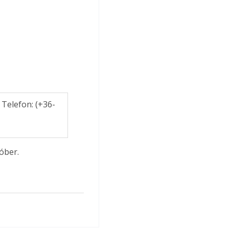
Telefon: (+36-
óber.