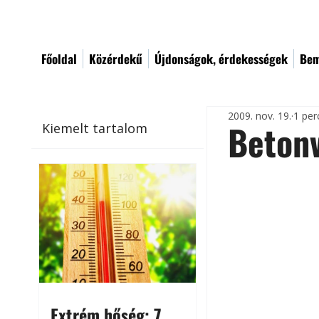
Főoldal
Közérdekű
Újdonságok, érdekességek
Bem
2009. nov. 19.
1 per
Beton
Kiemelt tartalom
Extrém hőség: 7