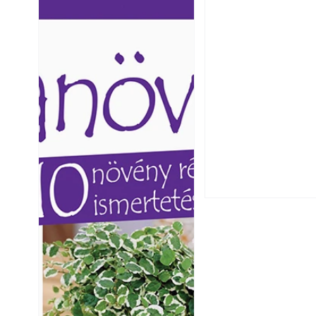
Ezermester lapszámai. A
Ezermester lapszámai
Laptapir kényelmes megoldás,
Laptapir kényelmes 
mert: – t
mert: – t
Utóérő gyümölcsö
érnek tovább lesz