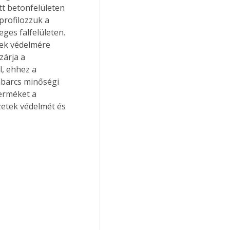
tt betonfelületen 
rofilozzuk a 
es falfelületen. 
tek védelmére 
zárja a 
l, ehhez a 
barcs minőségi 
erméket a 
etek védelmét és 