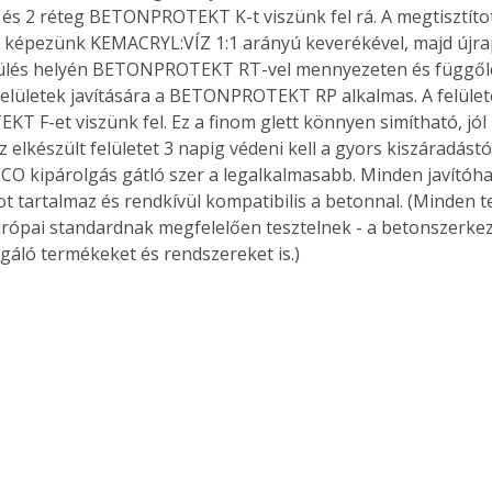
, és 2 réteg BETONPROTEKT K-t viszünk fel rá. A megtisztíto
 képezünk KEMACRYL:VÍZ 1:1 arányú keverékével, majd újrap
ülés helyén BETONPROTEKT RT-vel mennyezeten és függőleg
 felületek javítására a BETONPROTEKT RP alkalmas. A felüle
 F-et viszünk fel. Ez a finom glett könnyen simítható, jól 
 elkészült felületet 3 napig védeni kell a gyors kiszáradástó
 kipárolgás gátló szer a legalkalmasabb. Minden javítóha
 tartalmaz és rendkívül kompatibilis a betonnal. (Minden t
ópai standardnak megfelelően tesztelnek - a betonszerkez
lgáló termékeket és rendszereket is.) 