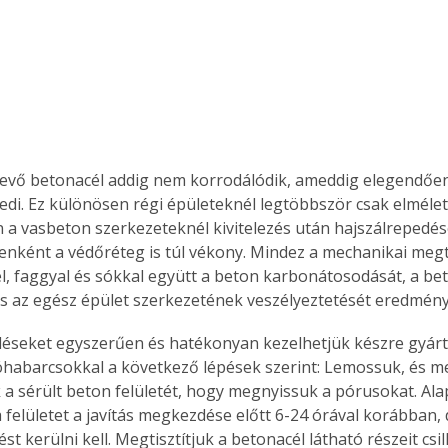
evő betonacél addig nem korrodálódik, ameddig elegendően
edi. Ez különösen régi épületeknél legtöbbször csak elmélet
 a vasbeton szerkezeteknél kivitelezés után hajszálrepedé
enként a védőréteg is túl vékony. Mindez a mechanikai megt
, faggyal és sókkal együtt a beton karbonátosodását, a bet
és az egész épület szerkezetének veszélyeztetését eredmény
üléseket egyszerűen és hatékonyan kezelhetjük készre gyárt
óhabarcsokkal a következő lépések szerint: Lemossuk, és 
k a sérült beton felületét, hogy megnyissuk a pórusokat. Ala
 felületet a javítás megkezdése előtt 6-24 órával korábban, 
t kerülni kell. Megtisztítjuk a betonacél látható részeit csil