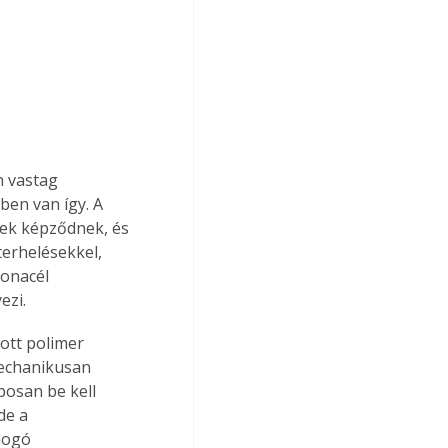
 vastag 
ben van így. A 
sek képződnek, és 
erhelésekkel, 
onacél 
ezi.
ott polimer 
mechanikusan 
posan be kell 
de a 
logó 