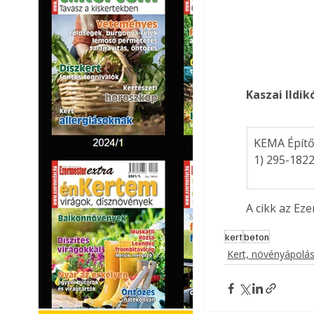
Kaszai Ildi
KEMA Építő
1) 295-1822
A cikk az Ez
kert
beton
Kert, növényápolá