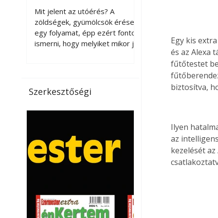
érnek tovább leszedés
Mit jelent az utóérés? A
után?
zöldségek, gyümölcsök érése
egy folyamat, épp ezért fontos
Egy kis extra
ismerni, hogy melyiket mikor jó
és az Alexa 
leszedni. Meg kell különböztetni
fűtőtestet be
a gazdasági és a biológiai
fűtőberendezé
érettséget. Például a
paradicsomot sokszor
biztosítva, 
Szerkesztőségi
gazdasági érettségben, azaz
félig éretten szedik le, ezután
utaztatják hosszan, és még
Ilyen hatalm
pulton tartható kell legyen.
az intelligen
Utóérik eközben, de nem lesz
kezelését az
olyan ízű, mint amit a saját
kertünkben, biológiai
csatlakoztatv
érettségben szedünk le. Teljes
érettségben szedve nem
tárolható h