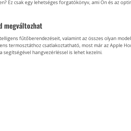
len? Ez csak egy lehetséges forgatókönyv, ami Ön és az opti
d megváltozhat
ntelligens fűtőberendezéseit, valamint az összes olyan model
igens termosztáthoz csatlakoztatható, most már az Apple Ho
 segítségével hangvezérléssel is lehet kezelni.