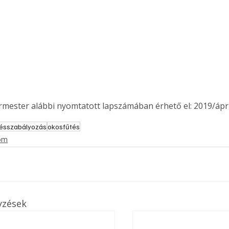
. A
megoldás,
ermester alábbi nyomtatott lapszámában érhető el: 2019/ápril
tésszabályozás
okosfűtés
lom
yzések