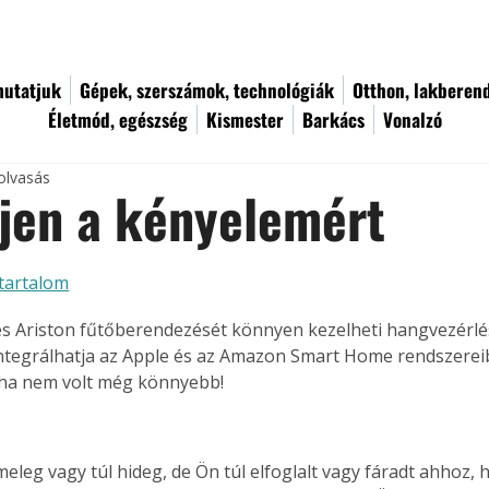
utatjuk
Gépek, szerszámok, technológiák
Otthon, lakberen
Életmód, egészség
Kismester
Barkács
Vonalzó
olvasás
jen a kényelemért
tartalom
s Ariston fűtőberendezését könnyen kezelheti hangvezérléss
tegrálhatja az Apple és az Amazon Smart Home rendszereibe
ha nem volt még könnyebb!
eleg vagy túl hideg, de Ön túl elfoglalt vagy fáradt ahhoz, 