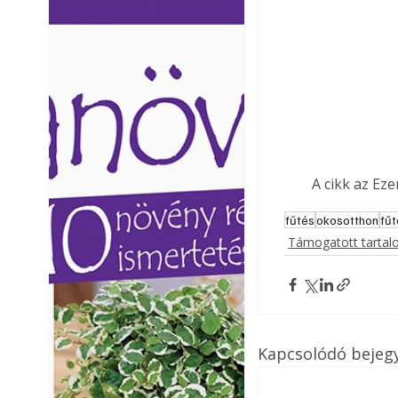
Ezermester lapszámai. A
Ezermester lapszámai
Laptapir kényelmes megoldás,
Laptapir kényelmes 
mert: – t
mert: – t
A cikk az Ez
fűtés
okosotthon
fű
Támogatott tarta
Kapcsolódó bejeg