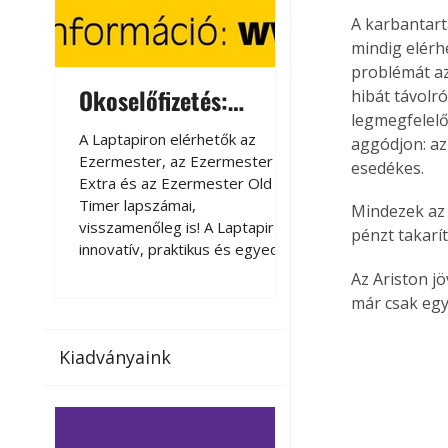
A karbantart
mindig elérh
problémát az
Okoselőfizetés:
Okoselőfizetés
hibát távolr
legmegfelelő
Ezermester Extra
A Laptapiron elérhetők az
A Laptapiron elérhető
aggódjon: az
Ezermester, az Ezermester
Ezermester, az Ezer
esedékes.
Extra és az Ezermester Old
Extra és az Ezermest
Timer lapszámai,
Timer lapszámai,
Mindezek az 
visszamenőleg is! A Laptapir új,
visszamenőleg is! A La
pénzt takarí
innovatív, praktikus és egyedi
innovatív, praktikus 
megoldás a nyomtatott
megoldás a nyomtato
Az Ariston j
magazinok digitális olvasására
magazinok digitális o
már csak egy
számítógépen, okostelefonon
számítógépen, okost
vagy táblagépen. Kényelmesen
vagy táblagépen. Ké
Kiadványaink
az otthonában, útközben vagy
az otthonában, útköz
nyaralás, pihenés alatt is
nyaralás, pihenés alat
elérhetők lapszámaink. Bárhol,
elérhetők lapszámaink
bármikor, akár külföldön élve
bármikor, akár külföld
vagy dolgozva is olvashatók az
vagy dolgozva is olv