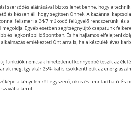
ási szerződés aláírásával biztos lehet benne, hogy a techni
ető és készen áll, hogy segítsen Önnek. A kazánnal kapcsola
onnal felismeri a 24/7 működő felügyelő rendszerünk, és a 
Együtt jobban megéri!
ól megoldja. Egyéb esetben segítségnyújtó csapatunk felkere
bb és legkorábbi időpontban. És ha hajlamos elfelejteni dol
Bővebb információ itt!
k az
Együtt jobban megéri! A
 alkalmazás emlékezteti Önt arra is, ha a készülék éves kar
mester
könyvek tetszőleges
er Old
párosítással kedvezményes
áron, 0 Ft postaköltséggel
új funkciók nemcsak hihetetlenül könnyebbé teszik az életé
ptapir új,
megrendelhetők!
tanak meg, így akár 25%-kal is csökkenthetik az energiaszám
és egyedi
tt
övőképe a kényelemről: egyszerű, okos és fenntartható. És 
lvasására
 szavába kerül.
elefonon
nyelmesen
ben vagy
t is
. Bárhol,
ön élve
ashatók az