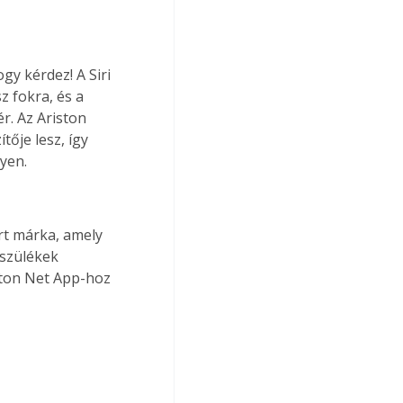
gy kérdez! A Siri 
z fokra, és a 
r. Az Ariston 
ője lesz, így 
gyen.
rt márka, amely 
észülékek 
ston Net App-hoz 