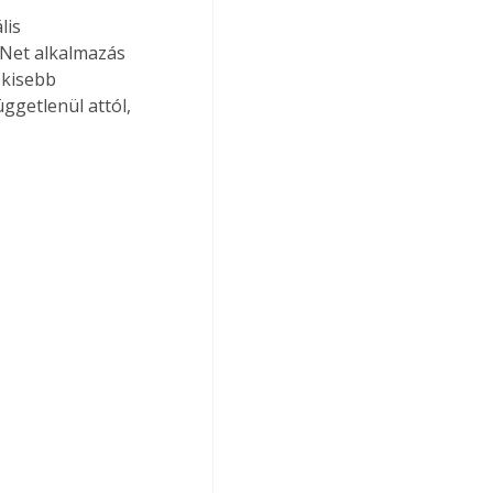
lis 
 Net alkalmazás 
 kisebb 
getlenül attól, 