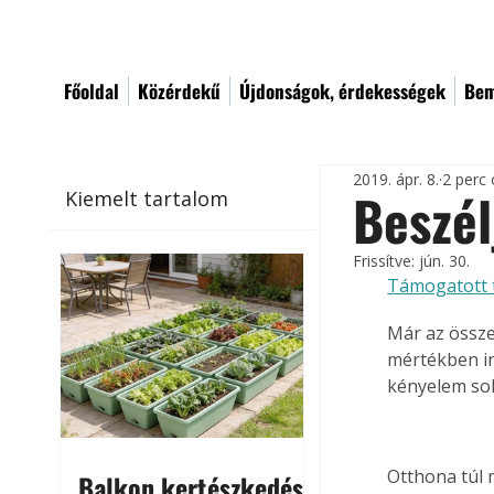
Főoldal
Közérdekű
Újdonságok, érdekességek
Bem
2019. ápr. 8.
2 perc 
Beszél
Kiemelt tartalom
Frissítve:
jún. 30.
Támogatott 
Már az össze
mértékben in
kényelem so
Otthona túl m
Balkon kertészkedés