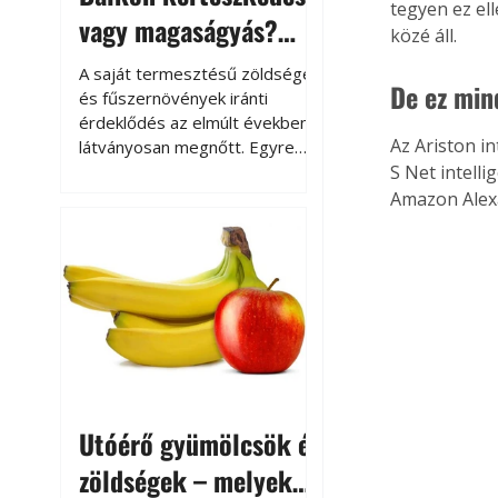
tegyen ez el
vagy magaságyás?
közé áll.
Helytakarékos
A saját termesztésű zöldségek
De ez min
kertészkedés
és fűszernövények iránti
érdeklődés az elmúlt években
Az Ariston i
látványosan megnőtt. Egyre
többen szeretnék tudni, honnan
S Net intell
származik az élelmiszer az
Amazon Alexa
asztalukra, miközben a
kertészkedés sokak számára
kikapcsolódást és feltöltődést
is jelent.
Utóérő gyümölcsök és
zöldségek – melyek