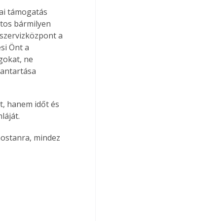
kai támogatás 
tos bármilyen 
szervizközpont a 
si Önt a 
gokat, ne 
bantartása 
t, hanem időt és 
láját.
mostanra, mindez 