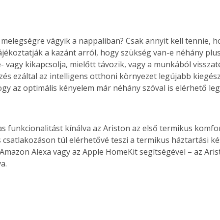
 melegségre vágyik a nappaliban? Csak annyit kell tennie, ho
tájékoztatják a kazánt arról, hogy szükség van-e néhány plus
- vagy kikapcsolja, mielőtt távozik, vagy a munkából visszaté
s ezáltal az intelligens otthoni környezet legújabb kiegészít
hogy az optimális kényelem már néhány szóval is elérhető le
as funkcionalitást kínálva az Ariston az első termikus komfo
s csatlakozáson túl elérhetővé teszi a termikus háztartási k
 Amazon Alexa vagy az Apple HomeKit segítségével – az Ari
a.