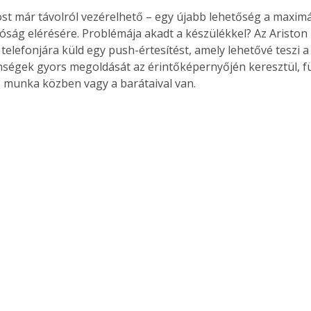
st már távolról vezérelhető – egy újabb lehetőség a maximá
óság elérésére. Problémája akadt a készülékkel? Az Ariston
telefonjára küld egy push-értesítést, amely lehetővé teszi a
ségek gyors megoldását az érintőképernyőjén keresztül, füg
 munka közben vagy a barátaival van.