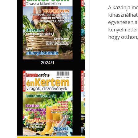
A kazánja mo
kihasználhat
egyenesen a 
kényelmetlen
hogy otthon,