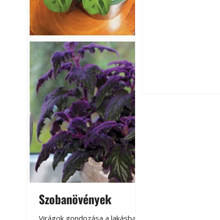
Hogyan válasszunk
fenntartható kert
Szobanövények
Virágoskert: k
A modern épített k
teraszon, laká
Virágok gondozása a lakásban,