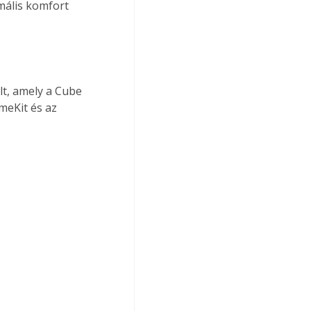
mális komfort 
lt, amely a Cube 
meKit és az 