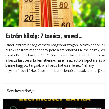
Extrém hőség: 7 tanács, amivel
megóvhatjuk autónkat a nyári károktól
Ismét extrém hőség várható Magyarországon. A tűző napon álló
autók utastere már néhány perc alatt rendkívül felmelegszik, és
rövid időn belül akár a 60-70 °C-ot is megközelítheti. Ez nemcsak
n
a beszállást teszi kellemetlenné, hanem az autó állapotára és a
benne hagyott tárgyakra is káros hatással lehet. Néhány
egyszerű óvintézkedéssel azonban jelentősen csökkenthetjük a
hőség káros hatásait.
l
Szerkesztőségi