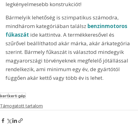
legkényelmesebb konstrukciót!
Bármelyik lehetőség is szimpatikus számodra, 
mindhárom kategóriában találsz 
benzinmotoros 
fűkaszát
 ide kattintva. A termékkeresővel és 
szűrővel beállíthatod akár márka, akár árkategória 
szerint. Bármely fűkaszát is választod mindegyik 
magyarországi törvényeknek megfelelő jótállással 
rendelkezik, ami minimum egy év, de gyártótól 
függően akár kettő vagy több év is lehet.
kert
kerti gép
Támogatott tartalom