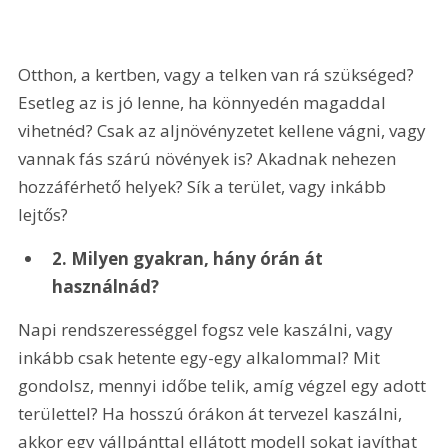
Otthon, a kertben, vagy a telken van rá szükséged? 
Esetleg az is jó lenne, ha könnyedén magaddal 
vihetnéd? Csak az aljnövényzetet kellene vágni, vagy 
vannak fás szárú növények is? Akadnak nehezen 
hozzáférhető helyek? Sík a terület, vagy inkább 
lejtős?
2. Milyen gyakran, hány órán át 
használnád?
Napi rendszerességgel fogsz vele kaszálni, vagy 
inkább csak hetente egy-egy alkalommal? Mit 
gondolsz, mennyi időbe telik, amíg végzel egy adott 
területtel? Ha hosszú órákon át tervezel kaszálni, 
akkor egy vállpánttal ellátott modell sokat javíthat 