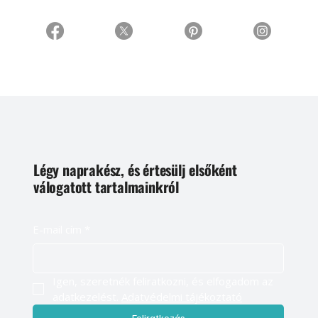
Légy naprakész, és értesülj elsőként
válogatott tartalmainkról
E-mail cím
*
Igen, szeretnék feliratkozni, és elfogadom az 
adatkezelést. 
Adatvédelmi tájékoztató
Feliratkozás