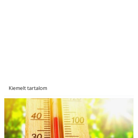
Tiszta homlokzat éveken át
Kiemelt tartalom