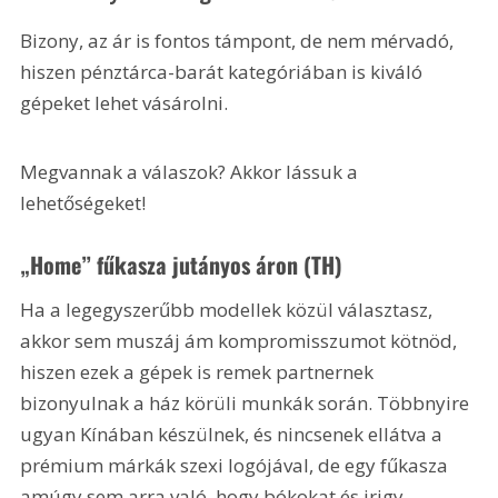
Bizony, az ár is fontos támpont, de nem mérvadó, 
hiszen pénztárca-barát kategóriában is kiváló 
gépeket lehet vásárolni.
Megvannak a válaszok? Akkor lássuk a 
lehetőségeket!
„Home” fűkasza jutányos áron (TH)
Ha a legegyszerűbb modellek közül választasz, 
akkor sem muszáj ám kompromisszumot kötnöd, 
hiszen ezek a gépek is remek partnernek 
bizonyulnak a ház körüli munkák során. Többnyire 
ugyan Kínában készülnek, és nincsenek ellátva a 
prémium márkák szexi logójával, de egy fűkasza 
amúgy sem arra való, hogy bókokat és irigy 