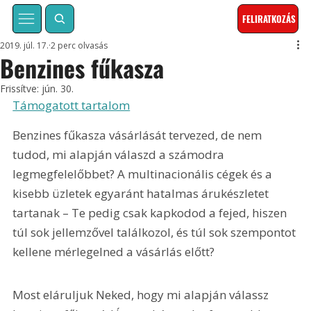
FELIRATKOZÁS
2019. júl. 17.
2 perc olvasás
Benzines fűkasza
Frissítve:
jún. 30.
Támogatott tartalom
Benzines fűkasza vásárlását tervezed, de nem 
tudod, mi alapján válaszd a számodra 
legmegfelelőbbet? A multinacionális cégek és a 
kisebb üzletek egyaránt hatalmas árukészletet 
tartanak – Te pedig csak kapkodod a fejed, hiszen 
túl sok jellemzővel találkozol, és túl sok szempontot 
kellene mérlegelned a vásárlás előtt? 
Most eláruljuk Neked, hogy mi alapján válassz 