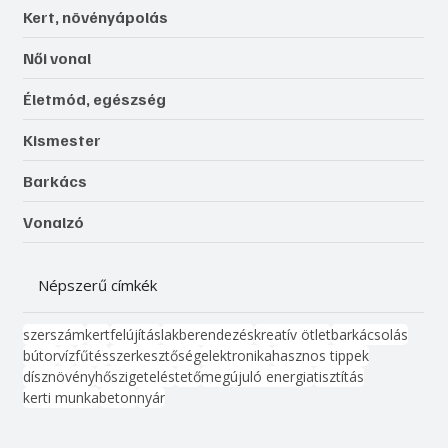
Kert, növényápolás
Női vonal
Életmód, egészség
Kismester
Barkács
Vonalzó
Népszerű címkék
szerszám
kert
felújítás
lakberendezés
kreatív ötlet
barkácsolás
bútor
víz
fűtés
szerkesztőség
elektronika
hasznos tippek
dísznövény
hőszigetelés
tető
megújuló energia
tisztítás
kerti munka
beton
nyár