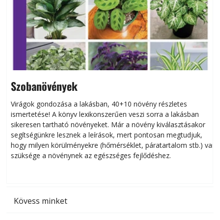
Szobanövények
Virágok gondozása a lakásban, 40+10 növény részletes
ismertetése! A könyv lexikonszerűen veszi sorra a lakásban
s
sikeresen tart­ha­tó növényeket. Már a növény kiválasztásakor
h
segítségünkre lesznek a leírások, mert pontosan megtudjuk,
k
hogy milyen körülményekre (hőmérséklet, páratartalom stb.) van
szüksége a növénynek az egészséges fejlődéshez.
t
Kövess minket