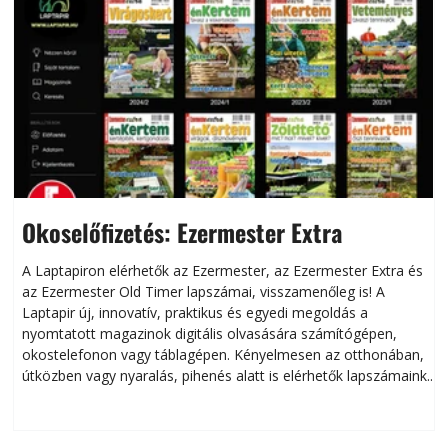
Okoselőfizetés: Ezermester Extra
A Laptapiron elérhetők az Ezermester, az Ezermester Extra és
az Ezermester Old Timer lapszámai, visszamenőleg is! A
Laptapir új, innovatív, praktikus és egyedi megoldás a
L
nyomtatott magazinok digitális olvasására számítógépen,
okostelefonon vagy táblagépen. Kényelmesen az otthonában,
útközben vagy nyaralás, pihenés alatt is elérhetők lapszámaink.
ú
Bárhol, bármikor, akár külföldön élve vagy dolgozva is
B
olvashatók az Ezermester lapszámai. A Laptapir kényelmes
megoldás, mert: – t