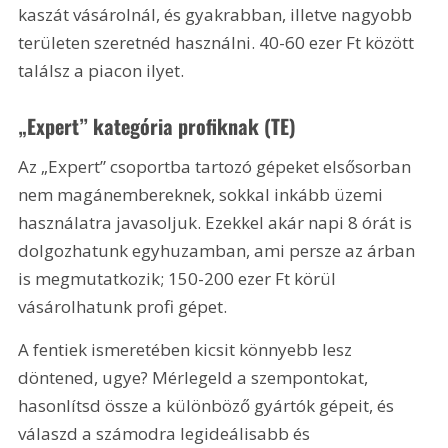
kaszát vásárolnál, és gyakrabban, illetve nagyobb 
területen szeretnéd használni. 40-60 ezer Ft között 
találsz a piacon ilyet.
„Expert” kategória profiknak (TE)
Az „Expert” csoportba tartozó gépeket elsősorban 
nem magánembereknek, sokkal inkább üzemi 
használatra javasoljuk. Ezekkel akár napi 8 órát is 
dolgozhatunk egyhuzamban, ami persze az árban 
is megmutatkozik; 150-200 ezer Ft körül 
vásárolhatunk profi gépet.
A fentiek ismeretében kicsit könnyebb lesz 
döntened, ugye? Mérlegeld a szempontokat, 
hasonlítsd össze a különböző gyártók gépeit, és 
válaszd a számodra legideálisabb és 