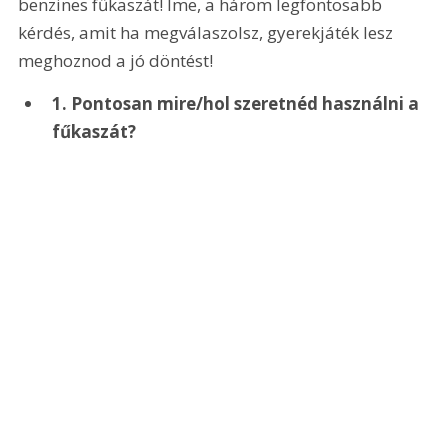
benzines fűkaszát! Íme, a három legfontosabb 
kérdés, amit ha megválaszolsz, gyerekjáték lesz 
meghoznod a jó döntést!
1. Pontosan mire/hol szeretnéd használni a 
fűkaszát?