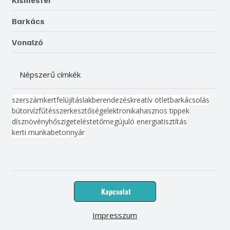
Barkács
Vonalzó
Népszerű címkék
szerszám
kert
felújítás
lakberendezés
kreatív ötlet
barkácsolás
bútor
víz
fűtés
szerkesztőség
elektronika
hasznos tippek
dísznövény
hőszigetelés
tető
megújuló energia
tisztítás
kerti munka
beton
nyár
Kapcsolat
Impresszum