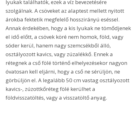
lyukak találhatók, ezek a víz bevezetésére 
szolgálnak. A csöveket az alaptest mellett nyitott 
árokba fektetik megfelelő hosszirányú eséssel. 
Annak érdekében, hogy a kis lyukak ne tömődjenek 
el idő előtt, a csövek köré nem homok, föld, vagy 
sóder kerül, hanem nagy szemcsékből álló, 
osztályozott kavics, vagy zúzalékkő. Ennek a 
rétegnek a cső fölé történő elhelyezésekor nagyon 
óvatosan kell eljárni, hogy a cső ne sérüljön, ne 
görbüljön el. A legalább 50 cm vastag osztályozott 
kavics-, zúzottkőréteg fölé kerülhet a 
földvisszatöltés, vagy a visszatöltő anyag. 