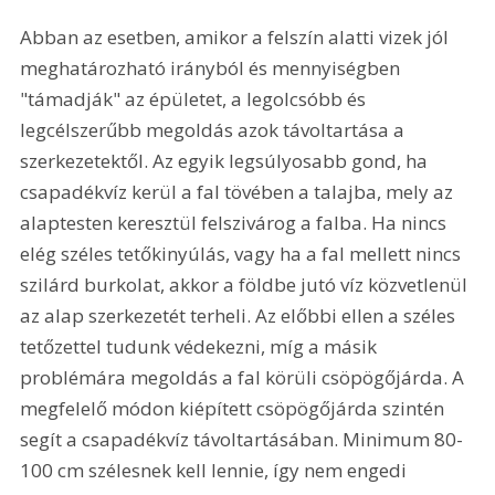
Abban az esetben, amikor a felszín alatti vizek jól 
meghatározható irányból és mennyiségben 
"támadják" az épületet, a legolcsóbb és 
legcélszerűbb megoldás azok távoltartása a 
szerkezetektől. Az egyik legsúlyosabb gond, ha 
csapadékvíz kerül a fal tövében a talajba, mely az 
alaptesten keresztül felszivárog a falba. Ha nincs 
elég széles tetőkinyúlás, vagy ha a fal mellett nincs 
szilárd burkolat, akkor a földbe jutó víz közvetlenül 
az alap szerkezetét terheli. Az előbbi ellen a széles 
tetőzettel tudunk védekezni, míg a másik 
problémára megoldás a fal körüli csöpögőjárda. A 
megfelelő módon kiépített csöpögőjárda szintén 
segít a csapadékvíz távoltartásában. Minimum 80-
100 cm szélesnek kell lennie, így nem engedi 