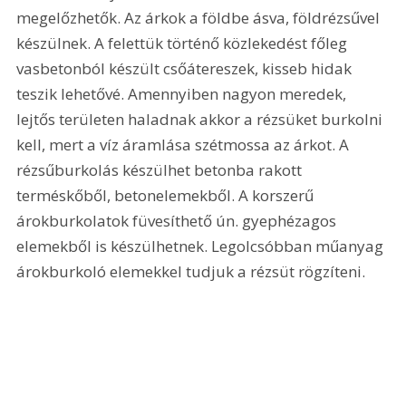
megelőzhetők. Az árkok a földbe ásva, földrézsűvel 
készülnek. A felettük történő közlekedést főleg 
vasbetonból készült csőátereszek, kisseb hidak 
teszik lehetővé. Amennyiben nagyon meredek, 
lejtős területen haladnak akkor a rézsüket burkolni 
kell, mert a víz áramlása szétmossa az árkot. A 
rézsűburkolás készülhet betonba rakott 
terméskőből, betonelemekből. A korszerű 
árokburkolatok füvesíthető ún. gyephézagos 
elemekből is készülhetnek. Legolcsóbban műanyag 
árokburkoló elemekkel tudjuk a rézsüt rögzíteni.