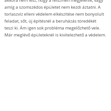
akkora nem lesz, hogy a felszínen megjelenik, vagy 
amíg a szomszédos épületet nem kezdi áztatni. A 
torlaszvíz elleni védelem elkészítése nem bonyolult 
feladat, sőt, új építésnél a beruházás töredékét 
teszi ki. Ám igen sok probléma megelőzhető vele. 
Már meglévő épületeknél is kivitelezhető a védelem.