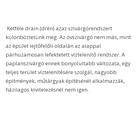
 Kétféle drain (drén) azaz szivárgórendszert 
különböztetünk meg. Az övszivárgó nem más, mint 
az épület lejtőfelőli oldalán az alappal 
párhuzamosan lefektetett víztelenítő rendszer. A 
paplanszivárgó ennek bonyolultabb változata, egy 
teljes terület víztelenítésére szolgál, nagyobb 
építmények, műtárgyak építésénél alkalmazzák, 
házilagos kivitelezésnél nem igen.