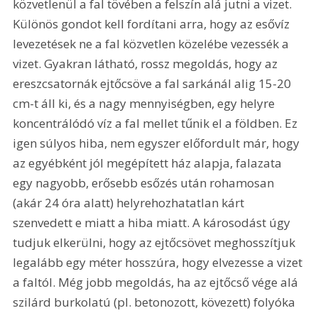
közvetlenül a fal tövében a felszín alá jutni a vizet. 
Különös gondot kell fordítani arra, hogy az esővíz 
levezetések ne a fal közvetlen közelébe vezessék a 
vizet. Gyakran látható, rossz megoldás, hogy az 
ereszcsatornák ejtőcsöve a fal sarkánál alig 15-20 
cm-t áll ki, és a nagy mennyiségben, egy helyre 
koncentrálódó víz a fal mellet tűnik el a földben. Ez 
igen súlyos hiba, nem egyszer előfordult már, hogy 
az egyébként jól megépített ház alapja, falazata 
egy nagyobb, erősebb esőzés után rohamosan 
(akár 24 óra alatt) helyrehozhatatlan kárt 
szenvedett e miatt a hiba miatt. A károsodást úgy 
tudjuk elkerülni, hogy az ejtőcsövet meghosszítjuk 
legalább egy méter hosszúra, hogy elvezesse a vizet 
a faltól. Még jobb megoldás, ha az ejtőcső vége alá 
szilárd burkolatú (pl. betonozott, kövezett) folyóka 