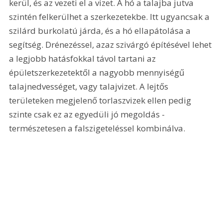
kerül, és az vezeti el a vizet. A hó a talajba jutva 
szintén felkerülhet a szerkezetekbe. Itt ugyancsak a 
szilárd burkolatú járda, és a hó ellapátolása a 
segítség. Drénezéssel, azaz szivárgó építésével lehet 
a legjobb hatásfokkal távol tartani az 
épületszerkezetektől a nagyobb mennyiségű 
talajnedvességet, vagy talajvizet. A lejtős 
területeken megjelenő torlaszvizek ellen pedig 
szinte csak ez az egyedüli jó megoldás - 
természetesen a falszigeteléssel kombinálva. 