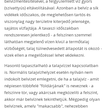
belvízmentesítésével, a felgyülemlett víz gyors 
(szivattyús) eltávolításával. Azonban a belvíz a sík 
vidékek időszakos, de meglehetősen tartós és 
viszonylag nagy területre kiterjedő jelensége, 
sajátos vízfajtája. A tavaszi időszakban 
rendszeresen jelentkező - a felszínen szemmel 
láthatóan megjelenő vízen kívül a termőtalaj 
vízbőségét, talaj túlnedvesedett állapotát is okozó - 
vizek ellen a megelőzéssel lehet védekezni.
Hasonló tapasztalható a talajvízzel kapcsolatban 
is. Normális talajvízhelyzet esetén nyílván nem 
indokolt belvizet emlegetni, de ha a talajvíz - amit 
népiesen többfelé "földárjának" is neveznek - a 
felszínre tör, vagy akárcsak megközelíti a felszínt, 
akkor már belvíznek tekinthetjük. Mégpedig olyan 
belvíznek, amely "makacsabb", nehezebben 