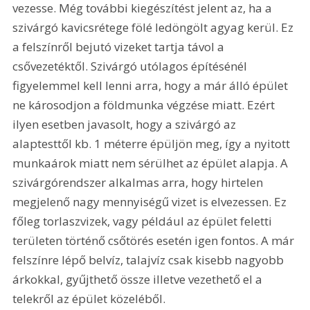
vezesse. Még további kiegészítést jelent az, ha a 
szivárgó kavicsrétege fölé ledöngölt agyag kerül. Ez 
a felszínről bejutó vizeket tartja távol a 
csővezetéktől. Szivárgó utólagos építésénél 
figyelemmel kell lenni arra, hogy a már álló épület 
ne károsodjon a földmunka végzése miatt. Ezért 
ilyen esetben javasolt, hogy a szivárgó az 
alaptesttől kb. 1 méterre épüljön meg, így a nyitott 
munkaárok miatt nem sérülhet az épület alapja. A 
szivárgórendszer alkalmas arra, hogy hirtelen 
megjelenő nagy mennyiségű vizet is elvezessen. Ez 
főleg torlaszvizek, vagy például az épület feletti 
területen történő csőtörés esetén igen fontos. A már 
felszínre lépő belvíz, talajvíz csak kisebb nagyobb 
árkokkal, gyűjthető össze illetve vezethető el a 
telekről az épület közeléből. 