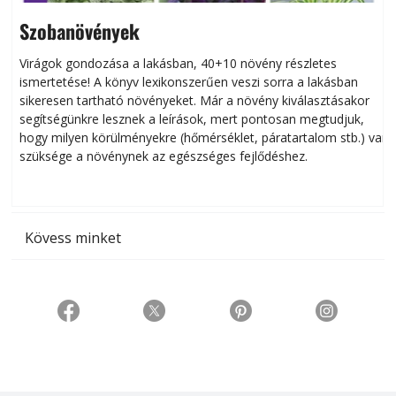
Szobanövények
Virágok gondozása a lakásban, 40+10 növény részletes
ismertetése! A könyv lexikonszerűen veszi sorra a lakásban
s
sikeresen tart­ha­tó növényeket. Már a növény kiválasztásakor
h
segítségünkre lesznek a leírások, mert pontosan megtudjuk,
k
hogy milyen körülményekre (hőmérséklet, páratartalom stb.) van
szüksége a növénynek az egészséges fejlődéshez.
t
Kövess minket