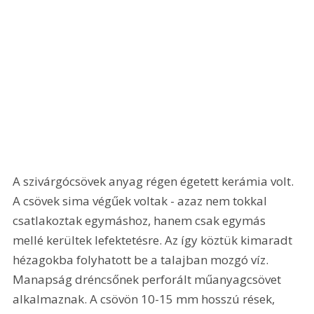
A szivárgócsövek anyag régen égetett kerámia volt. 
A csövek sima végűek voltak - azaz nem tokkal 
csatlakoztak egymáshoz, hanem csak egymás 
mellé kerültek lefektetésre. Az így köztük kimaradt 
hézagokba folyhatott be a talajban mozgó víz. 
Manapság dréncsőnek perforált műanyagcsövet 
alkalmaznak. A csövön 10-15 mm hosszú rések, 