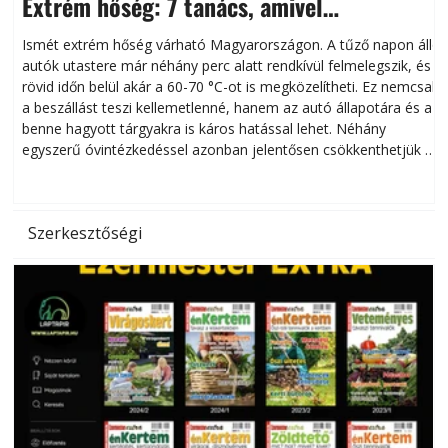
Extrém hőség: 7 tanács, amivel
megóvhatjuk autónkat a nyári károktól
Ismét extrém hőség várható Magyarországon. A tűző napon álló
autók utastere már néhány perc alatt rendkívül felmelegszik, és
rövid időn belül akár a 60-70 °C-ot is megközelítheti. Ez nemcsak
n
a beszállást teszi kellemetlenné, hanem az autó állapotára és a
benne hagyott tárgyakra is káros hatással lehet. Néhány
egyszerű óvintézkedéssel azonban jelentősen csökkenthetjük a
hőség káros hatásait.
l
Szerkesztőségi