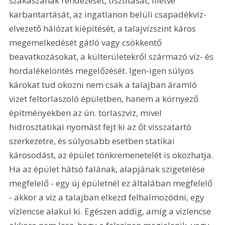
szakaszának rendezését, tisztítását, illetve 
karbantartását, az ingatlanon belüli csapadékvíz-
elvezető hálózat kiépítését, a talajvízszint káros 
megemelkedését gátló vagy csökkentő 
beavatkozásokat, a külterületekről származó víz- és 
hordalékelöntés megelőzését. Igen-igen súlyos 
károkat tud okozni nem csak a talajban áramló 
vizet feltorlaszoló épületben, hanem a környező 
építményekben az ún. torlaszvíz, mivel 
hidrosztatikai nyomást fejt ki az őt visszatartó 
szerkezetre, és súlyosabb esetben statikai 
károsodást, az épület tönkremenetelét is okozhatja. 
Ha az épület hátsó falának, alapjának szigetelése 
megfelelő - egy új épületnél ez általában megfelelő 
- akkor a víz a talajban elkezd felhalmozódni, egy 
vízlencse alakul ki. Egészen addig, amíg a vízlencse 