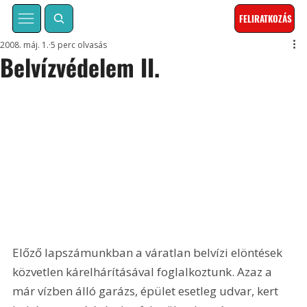
FELIRATKOZÁS
2008. máj. 1.
5 perc olvasás
Belvízvédelem II.
Előző lapszámunkban a váratlan belvízi elöntések 
közvetlen kárelhárításával foglalkoztunk. Azaz a 
már vízben álló garázs, épület esetleg udvar, kert 