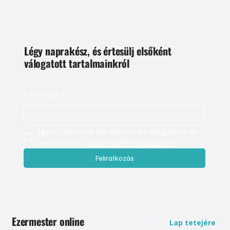
Légy naprakész, és értesülj elsőként
válogatott tartalmainkról
E-mail cím
*
Igen, szeretnék feliratkozni, és elfogadom az 
adatkezelést. 
Adatvédelmi tájékoztató
Feliratkozás
Ezermester online
Lap tetejére