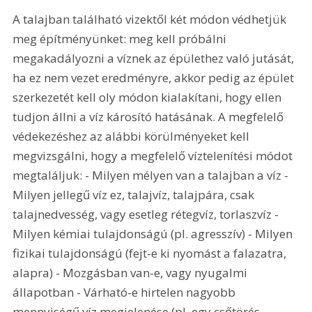
A talajban található vizektől két módon védhetjük 
meg építményünket: meg kell próbálni 
megakadályozni a víznek az épülethez való jutását, 
ha ez nem vezet eredményre, akkor pedig az épület 
szerkezetét kell oly módon kialakítani, hogy ellen 
tudjon állni a víz károsító hatásának. A megfelelő 
védekezéshez az alábbi körülményeket kell 
megvizsgálni, hogy a megfelelő víztelenítési módot 
megtaláljuk: - Milyen mélyen van a talajban a víz - 
Milyen jellegű víz ez, talajvíz, talajpára, csak 
talajnedvesség, vagy esetleg rétegvíz, torlaszvíz - 
Milyen kémiai tulajdonságú (pl. agresszív) - Milyen 
fizikai tulajdonságú (fejt-e ki nyomást a falazatra, 
alapra) - Mozgásban van-e, vagy nyugalmi 
állapotban - Várható-e hirtelen nagyobb 
mennyiségű víz megjelenése (pl. egy csőtörés, 