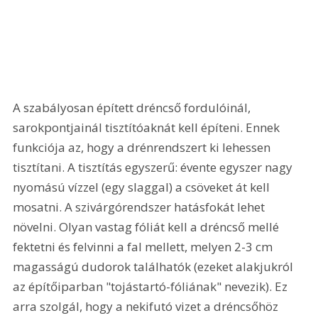
A szabályosan épített dréncső fordulóinál, 
sarokpontjainál tisztítóaknát kell építeni. Ennek 
funkciója az, hogy a drénrendszert ki lehessen 
tisztítani. A tisztítás egyszerű: évente egyszer nagy 
nyomású vízzel (egy slaggal) a csöveket át kell 
mosatni. A szivárgórendszer hatásfokát lehet 
növelni. Olyan vastag fóliát kell a dréncső mellé 
fektetni és felvinni a fal mellett, melyen 2-3 cm 
magasságú dudorok találhatók (ezeket alakjukról 
az építőiparban "tojástartó-fóliának" nevezik). Ez 
arra szolgál, hogy a nekifutó vizet a dréncsőhöz 