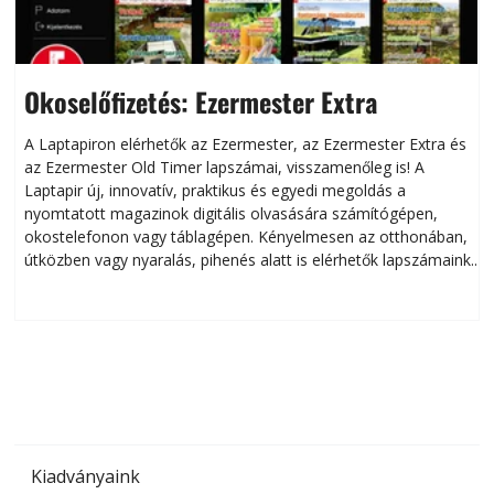
Okoselőfizetés: Ezermester Extra
A Laptapiron elérhetők az Ezermester, az Ezermester Extra és
az Ezermester Old Timer lapszámai, visszamenőleg is! A
Laptapir új, innovatív, praktikus és egyedi megoldás a
L
nyomtatott magazinok digitális olvasására számítógépen,
okostelefonon vagy táblagépen. Kényelmesen az otthonában,
útközben vagy nyaralás, pihenés alatt is elérhetők lapszámaink.
ú
Bárhol, bármikor, akár külföldön élve vagy dolgozva is
B
olvashatók az Ezermester lapszámai. A Laptapir kényelmes
megoldás, mert: – t
Kiadványaink