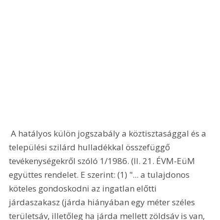
 A hatályos külön jogszabály a köztisztasággal és a 
települési szilárd hulladékkal összefüggő 
tevékenységekről szóló 1/1986. (II. 21. ÉVM-EüM 
együttes rendelet. E szerint: (1) "... a tulajdonos 
köteles gondoskodni az ingatlan előtti 
járdaszakasz (járda hiányában egy méter széles 
területsáv, illetőleg ha járda mellett zöldsáv is van, 