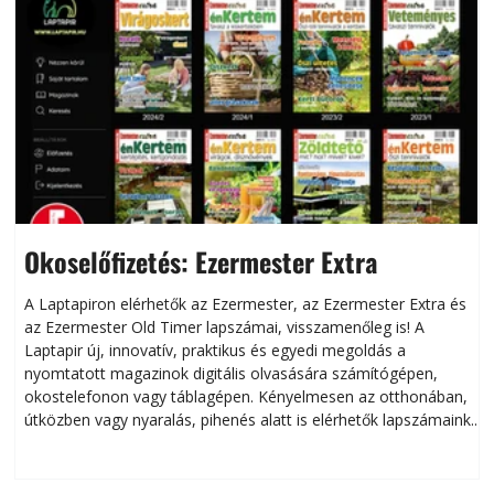
Okoselőfizetés: Ezermester Extra
A Laptapiron elérhetők az Ezermester, az Ezermester Extra és
az Ezermester Old Timer lapszámai, visszamenőleg is! A
Laptapir új, innovatív, praktikus és egyedi megoldás a
L
nyomtatott magazinok digitális olvasására számítógépen,
okostelefonon vagy táblagépen. Kényelmesen az otthonában,
útközben vagy nyaralás, pihenés alatt is elérhetők lapszámaink.
ú
Bárhol, bármikor, akár külföldön élve vagy dolgozva is
B
olvashatók az Ezermester lapszámai. A Laptapir kényelmes
megoldás, mert: – t