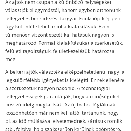
Az ajtók nem csupán a különböző helységeket 
választják el egymástól, hanem egyben otthonunk 
jellegzetes berendezési tárgyai. Funkciójuk éppen 
úgy különféle lehet, mint a kialakításuk. Ezen 
túlmenően viszont esztétikai hatásuk nagyon is 
meghatározó. Formai kialakításukat a szerkezetük, 
felületi tagoltságuk, felületkezelésük határozza 
meg.
A beltéri ajtók választéka elképzelhetetlenül nagy, a 
legkülönfélébb igényeket is kielégíti. Ennek ellenére 
a szerkezetük nagyon hasonló. A technológiai 
jellegzetességek garantálják, hogy a minőségüket 
hosszú ideig megtartsák. Az új technológiáknak 
köszönhetően már nem kell attól tartanunk, hogy 
pl. az idő múlásával elvetemednek, zárásuk romlik 
stb., feltéve, ha a szakszerűen kerülnek beépítésre, 