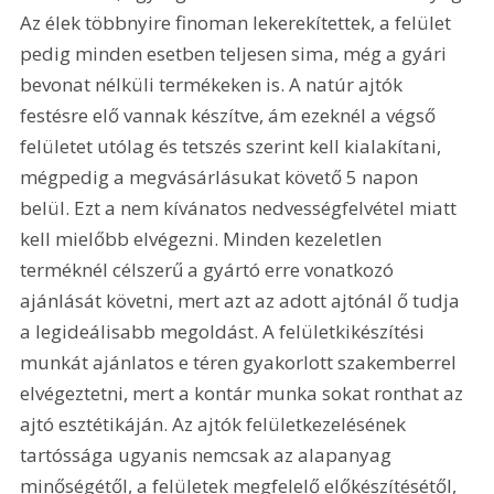
Az élek többnyire finoman lekerekítettek, a felület 
pedig minden esetben teljesen sima, még a gyári 
bevonat nélküli termékeken is. A natúr ajtók 
festésre elő vannak készítve, ám ezeknél a végső 
felületet utólag és tetszés szerint kell kialakítani, 
mégpedig a megvásárlásukat követő 5 napon 
belül. Ezt a nem kívánatos nedvességfelvétel miatt 
kell mielőbb elvégezni. Minden kezeletlen 
terméknél célszerű a gyártó erre vonatkozó 
ajánlását követni, mert azt az adott ajtónál ő tudja 
a legideálisabb megoldást. A felületkikészítési 
munkát ajánlatos e téren gyakorlott szakemberrel 
elvégeztetni, mert a kontár munka sokat ronthat az 
ajtó esztétikáján. Az ajtók felületkezelésének 
tartóssága ugyanis nemcsak az alapanyag 
minőségétől, a felületek megfelelő előkészítésétől, 