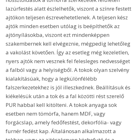
lazúrfestés alatt észlelhetők, viszont a színre festett 
ajtókon teljesen észrevehetetlenek. A teljesen kész 
ajtók minden esetben utólag is beépíthetők az 
ajtónyílásokba, viszont ezt mindenképpen 
szakembernek kell elvégeznie, mégpedig lehetőleg 
a vakolást követően. Így az esetleg még kezeletlen, 
nyers ajtók nem vesznek fel felesleges nedvességet 
a falból vagy a helyiségből. A tokok olyan szelvény 
kialakításúak, hogy a legkülönfélébb 
falszerkezetekhez is jól illeszkednek. Beállításuk és 
kiékelésük után a tok és a fal közötti rést szerelő 
PUR habbal kell kitölteni. A tokok anyaga sok 
esetben nem tömörfa, hanem MDF, vagy 
forgácslap, amely fedőfestést, dekorfólia- vagy 
furnér fedést kap. Általánosan alkalmazott a 
tokban, vagy az ajtószárnyon körbefutó és a 