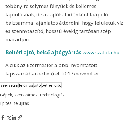
többnyire selymes fényűek és kellemes 
tapintásúak, de az ajtókat időnként faápoló 
balzsammal ajánlatos áttörölni, hogy felületük víz 
és szennytaszító, hosszú évekig tartósan szép 
maradjon.
Beltéri ajtó, belső ajtógyártás
 www.szalafa.hu
A cikk az Ezermester alábbi nyomtatott 
lapszámában érhető el: 2017/november.
szerszám
felújítás
ajtó
beltéri ajtó
Gépek, szerszámok, technológiák
Építés, felújítás