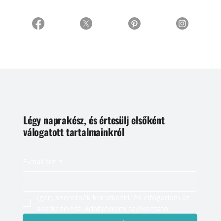
Légy naprakész, és értesülj elsőként
válogatott tartalmainkról
E-mail cím
*
Igen, szeretnék feliratkozni, és elfogadom az 
adatkezelést. 
Adatvédelmi tájékoztató