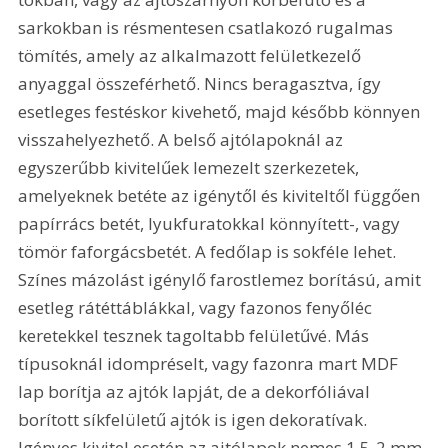
sarkokban is résmentesen csatlakozó rugalmas 
tömítés, amely az alkalmazott felületkezelő 
anyaggal összeférhető. Nincs beragasztva, így 
esetleges festéskor kivehető, majd később könnyen 
visszahelyezhető. A belső ajtólapoknál az 
egyszerűbb kivitelűek lemezelt szerkezetek, 
amelyeknek betéte az igénytől és kiviteltől függően 
papírrács betét, lyukfuratokkal könnyített-, vagy 
tömör faforgácsbetét. A fedőlap is sokféle lehet. 
Színes mázolást igénylő farostlemez borítású, amit 
esetleg rátéttáblákkal, vagy fazonos fenyőléc 
keretekkel tesznek tagoltabb felületűvé. Más 
típusoknál idompréselt, vagy fazonra mart MDF 
lap borítja az ajtók lapját, de a dekorfóliával 
borított síkfelületű ajtók is igen dekoratívak. 
Igényes kivitel esetén az ajtólapok nemes 1,5-2 mm 