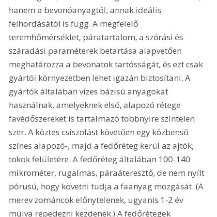
hanem a bevonóanyagtól, annak ideális 
felhordásától is függ. A megfelelő 
teremhőmérséklet, páratartalom, a szórási és 
száradási paraméterek betartása alapvetően 
meghatározza a bevonatok tartósságát, és ezt csak 
gyártói környezetben lehet igazán biztosítani. A 
gyártók általában vizes bázisú anyagokat 
használnak, amelyeknek első, alapozó rétege 
favédőszereket is tartalmazó többnyire színtelen 
szer. A köztes csiszolást követően egy közbenső 
színes alapozó-, majd a fedőréteg kerül az ajtók, 
tokok felületére. A fedőréteg általában 100-140 
mikrométer, rugalmas, páraáteresztő, de nem nyílt 
pórusú, hogy követni tudja a faanyag mozgását. (A 
merev zománcok előnytelenek, ugyanis 1-2 év 
múlva repedezni kezdenek.) A fedőrétegek 