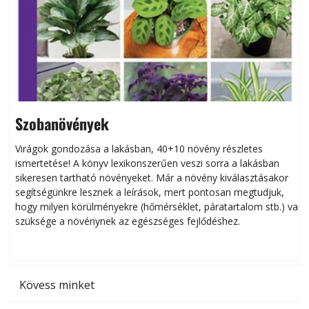
Szobanövények
Virágok gondozása a lakásban, 40+10 növény részletes
ismertetése! A könyv lexikonszerűen veszi sorra a lakásban
s
sikeresen tart­ha­tó növényeket. Már a növény kiválasztásakor
h
segítségünkre lesznek a leírások, mert pontosan megtudjuk,
k
hogy milyen körülményekre (hőmérséklet, páratartalom stb.) van
szüksége a növénynek az egészséges fejlődéshez.
t
Kövess minket