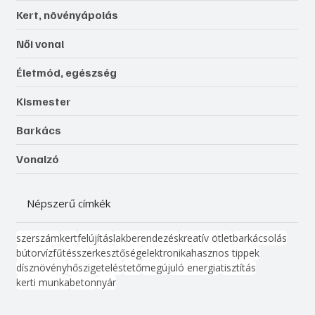
Kert, növényápolás
Női vonal
Életmód, egészség
Kismester
Barkács
Vonalzó
Népszerű címkék
szerszám
kert
felújítás
lakberendezés
kreatív ötlet
barkácsolás
bútor
víz
fűtés
szerkesztőség
elektronika
hasznos tippek
dísznövény
hőszigetelés
tető
megújuló energia
tisztítás
kerti munka
beton
nyár