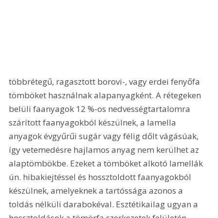
többrétegű, ragasztott borovi-, vagy erdei fenyőfa 
tömböket használnak alapanyagként. A rétegeken 
belüli faanyagok 12 %-os nedvességtartalomra 
szárított faanyagokból készülnek, a lamella 
anyagok évgyűrűi sugár vagy félig dőlt vágásúak, 
így vetemedésre hajlamos anyag nem kerülhet az 
alaptömbökbe. Ezeket a tömböket alkotó lamellák 
ún. hibakiejtéssel és hossztoldott faanyagokból 
készülnek, amelyeknek a tartóssága azonos a 
toldás nélküli darabokéval. Esztétikailag ugyan a 
hossztoldások a tömörfa szerkezetek felületén 