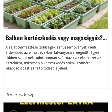
Balkon kertészkedés vagy magaságyás?
Helytakarékos kertészkedés
A saját termesztésű zöldségek és fűszernövények iránti
érdeklődés az elmúlt években látványosan megnőtt. Egyre
többen szeretnék tudni, honnan származik az élelmiszer az
l
asztalukra, miközben a kertészkedés sokak számára
kikapcsolódást és feltöltődést is jelent.
é
d
Szerkesztőségi