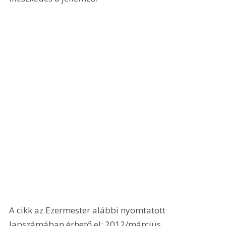
A cikk az Ezermester alábbi nyomtatott 
lapszámában érhető el: 2012/március.