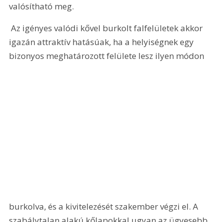
valósítható meg.
 Az igényes valódi kővel burkolt falfelületek akkor 
igazán attraktív hatásúak, ha a helyiségnek egy 
bizonyos meghatározott felülete lesz ilyen módon 
burkolva, és a kivitelezését szakember végzi el. A 
szabálytalan alakú kőlapokkal ugyan az ügyesebb 