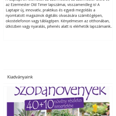
az Ezermester Old Timer lapszámai, visszamenőleg is! A
Laptapir új, innovatív, praktikus és egyedi megoldás a
L
nyomtatott magazinok digitális olvasására számítógépen,
okostelefonon vagy táblagépen. Kényelmesen az otthonában,
útközben vagy nyaralás, pihenés alatt is elérhetők lapszámaink.
ú
Bárhol, bármikor, akár külföldön élve vagy dolgozva is
B
olvashatók az Ezermester lapszámai. A Laptapir kényelmes
megoldás, mert: – t
Kiadványaink