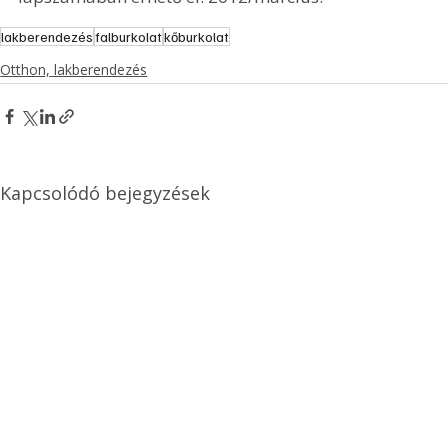
lakberendezés
falburkolat
kőburkolat
Otthon, lakberendezés
Kapcsolódó bejegyzések