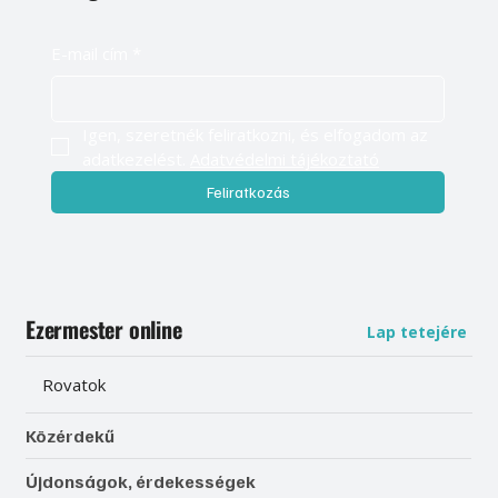
E-mail cím
*
Igen, szeretnék feliratkozni, és elfogadom az 
adatkezelést. 
Adatvédelmi tájékoztató
Feliratkozás
Ezermester online
Lap tetejére
Rovatok
Közérdekű
Újdonságok, érdekességek