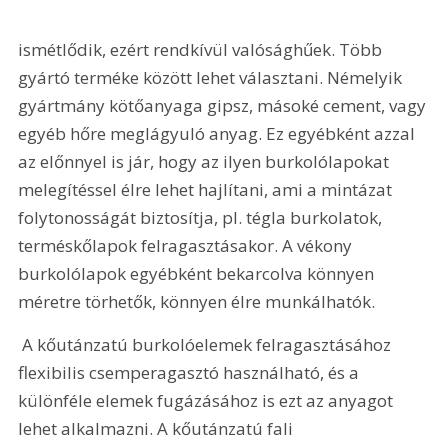
ismétlődik, ezért rendkívül valósághűek. Több 
gyártó terméke között lehet választani. Némelyik 
gyártmány kötőanyaga gipsz, másoké cement, vagy 
egyéb hőre meglágyuló anyag. Ez egyébként azzal 
az előnnyel is jár, hogy az ilyen burkolólapokat 
melegítéssel élre lehet hajlítani, ami a mintázat 
folytonosságát biztosítja, pl. tégla burkolatok, 
terméskőlapok felragasztásakor. A vékony 
burkolólapok egyébként bekarcolva könnyen 
méretre törhetők, könnyen élre munkálhatók.
 A kőutánzatú burkolóelemek felragasztásához 
flexibilis csemperagasztó használható, és a 
különféle elemek fugázásához is ezt az anyagot 
lehet alkalmazni. A kőutánzatú fali 