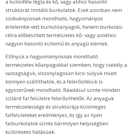
a különféle tégla és kő, vagy ahhoz hasonló 
struktúrát imitáló burkolatok. Ezek azonban nem 
szokványosnak mondható, hagyományos 
értelembe vett burkolóanyagok, hanem burkolási 
célra előkészített természetes kő- vagy azokhoz 
nagyon hasonló küllemű és anyagú elemek.
Előnyük a hagyományosnak mondható 
természetes kőanyagokkal szemben, hogy csekély a 
vastagságuk, viszonylagosan kicsi súlyuk miatt 
könnyen szállíthatók, és a felerősítésük is 
egyszerűnek mondható. Ráadásul szinte minden 
szilárd fal felületre felerősíthetők. Az anyaguk 
természetessége és struktúrája különleges 
falfelületeket eredményez, és így az ilyen 
falburkolatok szinte bármilyen helyiségben 
különleges hatásúak.