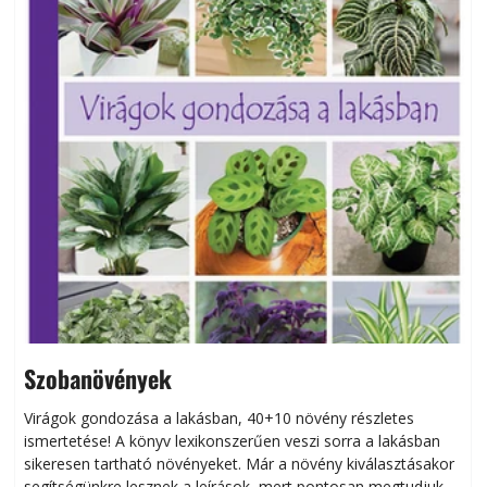
Szobanövények
Virágok gondozása a lakásban, 40+10 növény részletes
ismertetése! A könyv lexikonszerűen veszi sorra a lakásban
s
sikeresen tart­ha­tó növényeket. Már a növény kiválasztásakor
h
segítségünkre lesznek a leírások, mert pontosan megtudjuk,
k