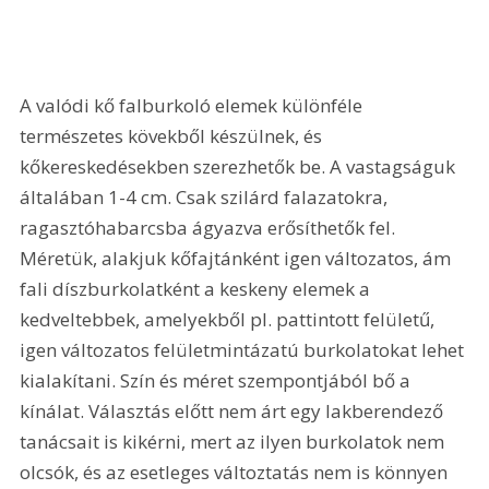
A valódi kő falburkoló elemek különféle 
természetes kövekből készülnek, és 
kőkereskedésekben szerezhetők be. A vastagságuk 
általában 1-4 cm. Csak szilárd falazatokra, 
ragasztóhabarcsba ágyazva erősíthetők fel. 
Méretük, alakjuk kőfajtánként igen változatos, ám 
fali díszburkolatként a keskeny elemek a 
kedveltebbek, amelyekből pl. pattintott felületű, 
igen változatos felületmintázatú burkolatokat lehet 
kialakítani. Szín és méret szempontjából bő a 
kínálat. Választás előtt nem árt egy lakberendező 
tanácsait is kikérni, mert az ilyen burkolatok nem 
olcsók, és az esetleges változtatás nem is könnyen 