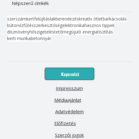
Népszerű címkék
szerszám
kert
felújítás
lakberendezés
kreatív ötlet
barkácsolás
bútor
víz
fűtés
szerkesztőség
elektronika
hasznos tippek
dísznövény
hőszigetelés
tető
megújuló energia
tisztítás
kerti munka
beton
nyár
Kapcsolat
Impresszum
Médiaajánlat
Adatvédelem
Előfizetés
Szerzői jogok