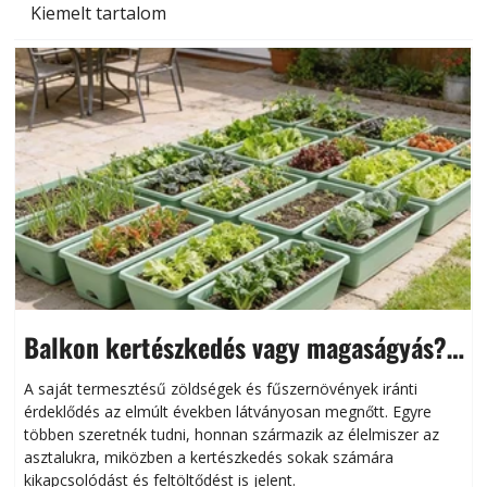
Kiemelt tartalom
Balkon kertészkedés vagy magaságyás?
Helytakarékos kertészkedés
A saját termesztésű zöldségek és fűszernövények iránti
érdeklődés az elmúlt években látványosan megnőtt. Egyre
többen szeretnék tudni, honnan származik az élelmiszer az
l
asztalukra, miközben a kertészkedés sokak számára
kikapcsolódást és feltöltődést is jelent.
é