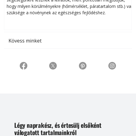
hogy milyen körülményekre (hőmérséklet, páratartalom stb.) van
szüksége a növénynek az egészséges fejlődéshez.
t
Kövess minket
Légy naprakész, és értesülj elsőként
válogatott tartalmainkról