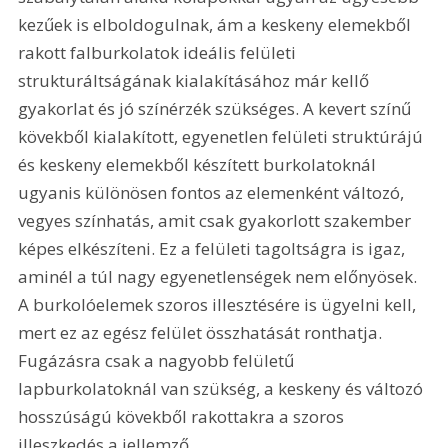
kezűek is elboldogulnak, ám a keskeny elemekből 
rakott falburkolatok ideális felületi 
strukturáltságának kialakításához már kellő 
gyakorlat és jó színérzék szükséges. A kevert színű 
kövekből kialakított, egyenetlen felületi struktúrájú 
és keskeny elemekből készített burkolatoknál 
ugyanis különösen fontos az elemenként változó, 
vegyes színhatás, amit csak gyakorlott szakember 
képes elkészíteni. Ez a felületi tagoltságra is igaz, 
aminél a túl nagy egyenetlenségek nem előnyösek. 
A burkolóelemek szoros illesztésére is ügyelni kell, 
mert ez az egész felület összhatását ronthatja. 
Fugázásra csak a nagyobb felületű 
lapburkolatoknál van szükség, a keskeny és változó 
hosszúságú kövekből rakottakra a szoros 
illeszkedés a jellemző.