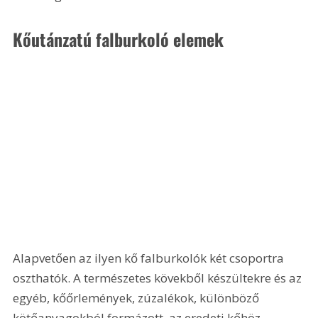
Kőutánzatú falburkoló elemek
Alapvetően az ilyen kő falburkolók két csoportra 
oszthatók. A természetes kövekből készültekre és az 
egyéb, kőőrlemények, zúzalékok, különböző 
kötőanyagokból formázott, az eredeti kőhöz 