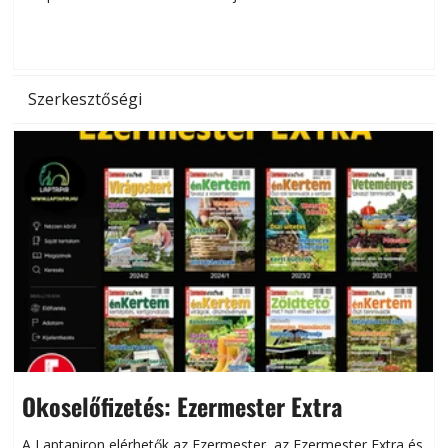
d
Szerkesztőségi
Okoselőfizetés: Ezermester Extra
A Laptapiron elérhetők az Ezermester, az Ezermester Extra és