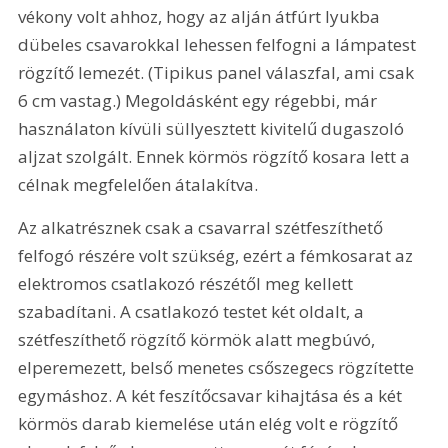
vékony volt ahhoz, hogy az alján átfúrt lyukba 
dübeles csavarokkal lehessen felfogni a lámpatest 
rögzítő lemezét. (Tipikus panel válaszfal, ami csak 
6 cm vastag.) Megoldásként egy régebbi, már 
használaton kívüli süllyesztett kivitelű dugaszoló 
aljzat szolgált. Ennek körmös rögzítő kosara lett a 
célnak megfelelően átalakítva.
Az alkatrésznek csak a csavarral szétfeszíthető 
felfogó részére volt szükség, ezért a fémkosarat az 
elektromos csatlakozó részétől meg kellett 
szabadítani. A csatlakozó testet két oldalt, a 
szétfeszíthető rögzítő körmök alatt megbúvó, 
elperemezett, belső menetes csőszegecs rögzítette 
egymáshoz. A két feszítőcsavar kihajtása és a két 
körmös darab kiemelése után elég volt e rögzítő 