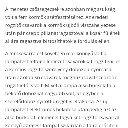
A menetes csőszegecsekre azonban még szükség 
volt a fém körmök szétfeszítéséhez. Az eredeti 
rögzítő csavarok a körmök újbóli visszahelyezése 
után pár csepp pillanatragasztóval a kosár fülének 
aljára ragasztva biztosíthatók elfordulás ellen.
A fémkosárra ezt követően már könnyű volt a 
lámpatest felfogó lemezét csavarokkal rögzíteni, és 
a körmös rögzítő szerelvény dobozba nyomása 
után az oldalsó csavarok meghúzásával szilárdan 
rögzíthető is volt. Mivel a lámpa alsó burkolata a 
bekötő doboznál nagyobb volt, az egyben a 
szerelődoboz nyitott üregét is eltakarta. Az új 
lámpatest elektromos bekötése után pedig azt az 
alsó burkolati eleménél fogva két rögzítő csavarral 
könnyű az egész lámpát szilárdan a falra erősíteni.