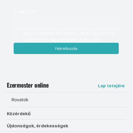
E-mail cím
*
Igen, szeretnék feliratkozni, és elfogadom az 
adatkezelést. 
Adatvédelmi tájékoztató
Feliratkozás
Ezermester online
Lap tetejére
Rovatok
Közérdekű
Újdonságok, érdekességek