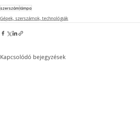
szerszám
lámpa
Gépek, szerszámok, technológiák
Kapcsolódó bejegyzések