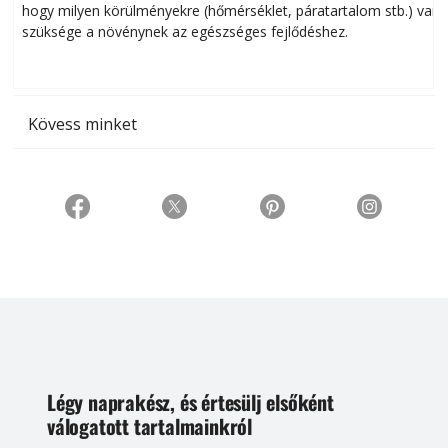
hogy milyen körülményekre (hőmérséklet, páratartalom stb.) van
szüksége a növénynek az egészséges fejlődéshez.
t
Kövess minket
Légy naprakész, és értesülj elsőként
válogatott tartalmainkról