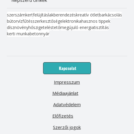
szerszám
kert
felújítás
lakberendezés
kreatív ötlet
barkácsolás
bútor
víz
fűtés
szerkesztőség
elektronika
hasznos tippek
dísznövény
hőszigetelés
tető
megújuló energia
tisztítás
kerti munka
beton
nyár
Kapcsolat
Impresszum
Médiaajánlat
Adatvédelem
Előfizetés
Szerzői jogok