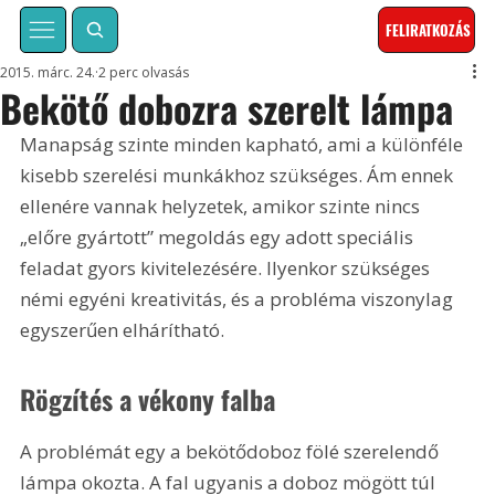
FELIRATKOZÁS
2015. márc. 24.
2 perc olvasás
Bekötő dobozra szerelt lámpa
Manapság szinte minden kapható, ami a különféle 
kisebb szerelési munkákhoz szükséges. Ám ennek 
ellenére vannak helyzetek, amikor szinte nincs 
„előre gyártott” megoldás egy adott speciális 
feladat gyors kivitelezésére. Ilyenkor szükséges 
némi egyéni kreativitás, és a probléma viszonylag 
egyszerűen elhárítható.
Rögzítés a vékony falba
A problémát egy a bekötődoboz fölé szerelendő 
lámpa okozta. A fal ugyanis a doboz mögött túl 