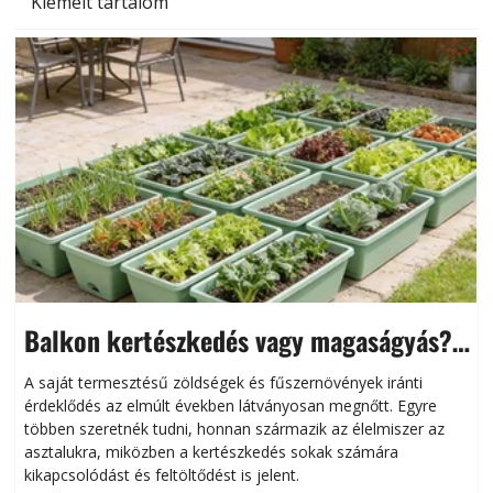
Kiemelt tartalom
Balkon kertészkedés vagy magaságyás?
Helytakarékos kertészkedés
A saját termesztésű zöldségek és fűszernövények iránti
érdeklődés az elmúlt években látványosan megnőtt. Egyre
többen szeretnék tudni, honnan származik az élelmiszer az
l
asztalukra, miközben a kertészkedés sokak számára
kikapcsolódást és feltöltődést is jelent.
é