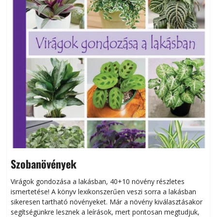
Szobanövények
Virágok gondozása a lakásban, 40+10 növény részletes
ismertetése! A könyv lexikonszerűen veszi sorra a lakásban
s
sikeresen tart­ha­tó növényeket. Már a növény kiválasztásakor
h
segítségünkre lesznek a leírások, mert pontosan megtudjuk,
k