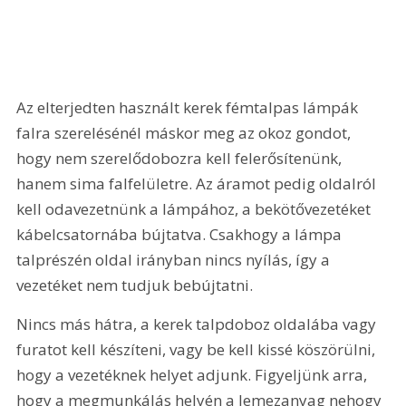
Az elterjedten használt kerek fémtalpas lámpák 
falra szerelésénél máskor meg az okoz gondot, 
hogy nem szerelődobozra kell felerősítenünk, 
hanem sima falfelületre. Az áramot pedig oldalról 
kell odavezetnünk a lámpához, a bekötővezetéket 
kábelcsatornába bújtatva. Csakhogy a lámpa 
talprészén oldal irányban nincs nyílás, így a 
vezetéket nem tudjuk bebújtatni.
Nincs más hátra, a kerek talpdoboz oldalába vagy 
furatot kell készíteni, vagy be kell kissé köszörülni, 
hogy a vezetéknek helyet adjunk. Figyeljünk arra, 
hogy a megmunkálás helyén a lemezanyag nehogy 