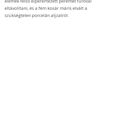
elemek felső elperemezett peremét fúróval 
eltávolítani, és a fém kosár máris elvált a 
szükségtelen porcelán aljzatról.