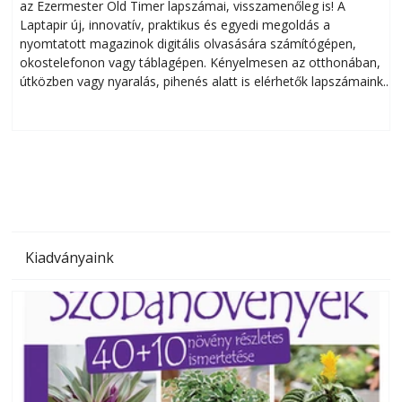
az Ezermester Old Timer lapszámai, visszamenőleg is! A
Laptapir új, innovatív, praktikus és egyedi megoldás a
L
nyomtatott magazinok digitális olvasására számítógépen,
okostelefonon vagy táblagépen. Kényelmesen az otthonában,
útközben vagy nyaralás, pihenés alatt is elérhetők lapszámaink.
ú
Bárhol, bármikor, akár külföldön élve vagy dolgozva is
B
olvashatók az Ezermester lapszámai. A Laptapir kényelmes
megoldás, mert: – t
Kiadványaink